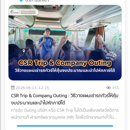
บริการรถเช่า
(Compliance Risks) ในปี 2026 ทั่วโลกหันมาใช้น้ำยาแอร์รักษ์
บริหารจัดการซัพพลายเชนที่ถูกต้อง สิ่งที่ส่งมาถึงหน้าโรงงาน
บรรจุภัณฑ์ (Sealing) จะต้องดำเนินการให้เสร็จสิ้นภายใน
โลก (Eco-Friendly Refrigerants) ซึ่งมักจะมีแรงดันสูงกว่า
อาจกลายเป็นเพียง "ผงชาสีหม่น" ที่สูญเสียทั้งเอกลักษณ์และ
Cleanroom ทั้งหมด บรรจุภัณฑ์ที่ใช้มักเป็นถุงฟอยล์หรือถุง
น้ำยาแอร์ยุคเก่า ชิ้นส่วนราคาถูกอาจไม่ได้ถูกออกแบบมาเพื่อ
มูลค่า กุญแจสำคัญที่อยู่เบื้องหลังการคงสภาพความสดใหม่ สี
Tyvek ที่ได้มาตรฐานการแพทย์ เมื่อซีลปิดผนึกเรียบร้อยแล้ว จึง
รองรับสเปกใหม่นี้ ทำให้ไม่ผ่านมาตรฐานความปลอดภัย
เขียวสว่าง และกลิ่นอูมามิของมัทฉะไว้ได้อย่างสมบูรณ์แบบ คือ
จะสามารถนำชิ้นงานนั้นออกจาก Cleanroom สู่คลังสินค้าปกติ
นอกจากนี้ หากซัพพลายเออร์ต้นทางไม่มีระบบจัดการสิ่ง
ระบบขนส่งที่เรียกว่า Cold Chain Logistics (ระบบห่วงโซ่ความ
ได้ บทสรุป: ความมั่นใจที่ส่งต่อถึงมือผู้ป่วย การลงทุนสร้างและ
แวดล้อมที่ดี โรงงานก็อาจเผชิญความยากลำบากในการขอใบรับ
เย็น) ทำไม "มัทฉะ" ถึงต้องการการดูแลระดับพิเศษ? ก่อนจะเข้าใจ
บำรุงรักษา Cleanroom มีต้นทุนที่สูงมาก ทั้งค่าระบบปรับอากาศ
รองสากลเพื่อส่งออกสินค้าไปต่างประเทศ บทสรุป: การเปลี่ยน
ความสำคัญของการขนส่ง ต้องเข้าใจธรรมชาติของผงมัทฉะ
ค่าชุดป้องกัน (Gowning) และการตรวจสอบมาตรฐานประจำปี แต่
มุมมองจาก "ราคา" สู่ "ความคุ้มค่า" แบรนด์ผู้ผลิตเครื่องปรับ
ก่อน มัทฉะคือการนำใบชาทั้งใบไปบดละเอียดด้วยโม่หินจนเป็นผง
สำหรับอุตสาหกรรมการแพทย์ นี่คือการลงทุนที่ประเมินค่าไม่ได้
อากาศชั้นนำระดับโลก ล้วนเข้าใจถึงกฎข้อนี้ดี พวกเขาจึงมักไม่
ขนาดไมครอน ทำให้ตัวผงชามีพื้นที่ผิวสัมผัสกับอากาศมาก ศัตรู
สำหรับฝ่ายจัดซื้อหรือเจ้าของแบรนด์อุปกรณ์การแพทย์ การ
ประนีประนอมกับชิ้นส่วนกลไกที่อยู่ภายใน และเจาะจงเลือกใช้ผู้
ตัวร้ายที่ทำลายคุณภาพของมัทฉะมีอยู่ 3 ประการหลัก: ความ
เลือกพาร์ทเนอร์ หรือ OEM โรงงานพลาสติกที่ได้รับการรับรอง
ผลิตชิ้นส่วน (OEM) ที่มีกระบวนการตรวจสอบคุณภาพแบบ
ร้อน (Heat): อุณหภูมิที่สูงเกินไปจะเร่งกระบวนการสลายตัวของ
มาตรฐาน Cleanroom (ISO 14644) และระบบบริหารงาน
100% และยึดมั่นในมาตรฐานระดับสูง (เช่น Japanese Quality
คลอโรฟิลล์ (Chlorophyll) ทำให้สีเขียวสว่างสดใส (Vibrant
คุณภาพสำหรับเครื่องมือแพทย์ (ISO 13485) ไม่เพียงแต่ช่วยลด
Standards หรือมาตรฐาน ISO) เท่านั้น การเปลี่ยนมุมมองจาก
Green) กลายเป็นสีเหลืองอมน้ำตาล (Yellowish-brown)
2026-06-13, 12:15
355
ความเสี่ยงในการถูกตีกลับสินค้า (Product Recall) แต่ยัง
การหา "อะไหล่ที่ถูกที่สุด" เป็น "อะไหล่ที่ลดความเสี่ยงได้มากที่สุด"
ออกซิเจน (Oxygen): ทำให้เกิดปฏิกิริยาออกซิเดชัน (Oxidation)
เป็นการสร้างความมั่นใจสูงสุดว่า ผลิตภัณฑ์ของคุณจะปลอดภัย
CSR Trip & Company Outing : วิธีวางแผนเช่ารถทัวร์ให้คุ้ม
คือกุญแจสำคัญที่ทำให้องค์กรเติบโตอย่างยั่งยืน การเลือก
ซึ่งจะทำลายสารประกอบที่ให้กลิ่นหอม (Aroma) และสารต้าน
และพร้อมช่วยชีวิตผู้ป่วยได้อย่างแท้จริง
งบประมาณและนำไปหักภาษีได้
ซัพพลายเออร์จึงไม่ใช่แค่การเปรียบเทียบใบเสนอราคา แต่คือการ
อนุมูลอิสระ (Catechins) ทำให้รสชาติอูมามิหายไป และเกิดความ
การจัด Outing บริษัท หรือ CSR Trip ไม่ได้เป็นเพียงแค่สวัสดิการ
มองหา "พาร์ทเนอร์เชิงกลยุทธ์" ที่สามารถช่วยควบคุม Total
ขมฝาดขึ้นมาแทน ความชื้นและแสง (Moisture & Light): เร่งการ
พนักงานที่ ฝ่ายทรัพยากรบุคคล (HR) ใช้เพื่อรักษาคนเก่งไว้ใน
Cost of Ownership ได้อย่างแท้จริง ท้ายที่สุดแล้ว การลงทุนกับ
เติบโตของจุลินทรีย์ และทำให้สีของชาซีดจางลงอย่างรวดเร็ว
องค์กรเท่านั้น แต่ในมุมมองของผู้บริหารและฝ่ายบัญชี กิจกรรม
ชิ้นส่วนที่มีคุณภาพตั้งแต่ต้นทาง ย่อมเป็นทางเลือกที่คุ้มค่ากว่า
Cold Chain Logistics ทำงานอย่างไรในเส้นทาง ญี่ปุ่น-ไทย?