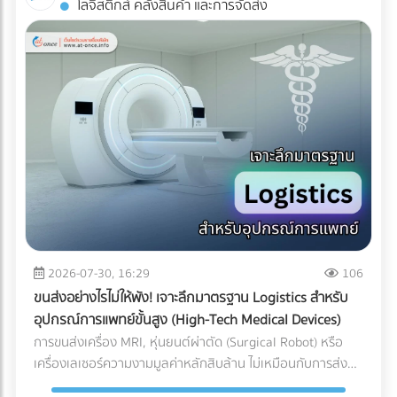
โลจิสติกส์ คลังสินค้า และการจัดส่ง
Industrial ESS ทำงานอย่างไร? ระบบนี้คือการรวมร่างกัน
AR: สัมผัสประสบการณ์ 3D โดยไม่ต้องโหลดแอปฯ ข้อเสียของ
ระหว่าง แผงโซลาร์เซลล์ (ผลิตไฟ) + อินเวอร์เตอร์แบบไฮบริด
การทำ AR ในอดีตคือลูกค้าต้องเสียเวลาดาวน์โหลด
(สลับแหล่งจ่ายไฟ) + แบตเตอรี่อุตสาหกรรม (กักเก็บไฟ) เมื่อมี
แอปพลิเคชัน (App-based AR) ซึ่งสร้างความรำคาญใจ แต่
ระบบ Industrial ESS เข้ามา โรงงานของคุณจะเสมือนมี UPS
Web-AR ทลายข้อจำกัดนั้นทิ้งไป เพียงแค่ลูกค้าใช้กล้องสมาร์ต
(เครื่องสำรองไฟ) ขนาดยักษ์คอยคุ้มกัน โดยระบบจะทำงานแบบไร้
โฟนสแกน QR Code บนโบรชัวร์ โมเดล 3D ของเครื่องจักรของ
รอยต่อ (Seamless Transition) เมื่อไฟจากการไฟฟ้าดับหรือ
คุณก็สามารถลอยขึ้นมาบนโต๊ะประชุมของพวกเขาได้ทันที! ทำไม
กระชาก ระบบจะสลับไปดึงกระแสไฟจากแบตเตอรี่มาจ่ายให้
ธุรกิจ B2B ถึงควรใช้ Web-AR ในสื่อสิ่งพิมพ์? ย่อของใหญ่ ให้มา
เครื่องจักรสำคัญ (Critical Loads) ทันทีในระดับเสี้ยววินาที ทำให้
อยู่บนโต๊ะประชุม: คุณไม่สามารถพกเครื่องจักรหนัก 2 ตันไปเสนอ
สายการผลิตเดินหน้าต่อไปได้โดยที่เครื่องจักรไม่สะดุด ทำไมปี
ขายลูกค้าได้ แต่ Web-AR ช่วยให้ลูกค้าซูมดูรายละเอียด รวมถึง
2026 ถึงเป็น "จังหวะทอง" ในการลงทุนระบบ ESS? หากย้อน
กลไกภายใน และหมุนดูสินค้าได้ 360 องศาผ่านมือถือหรือ Tablet
กลับไปช่วงปี 2021-2022 แบตเตอรี่อุตสาหกรรมยังมีราคาสูงลิ่ว
เปลี่ยนสิ่งพิมพ์ให้วัดผลได้ (Measurable ROI): โบรชัวร์ปกติเรา
จนหลายโรงงานถอดใจ แต่ในยุค 2026 เกมได้เปลี่ยนไปแล้วด้วย
ไม่รู้เลยว่าลูกค้าอ่านหน้าไหน แต่ Web-AR สามารถเก็บ Data ได้
ปัจจัยเหล่านี้: ราคาแบตเตอรี่ LFP ลดลงอย่างมีนัยสำคัญ:
ว่าลูกค้าสแกน QR Code จากพื้นที่ไหน สแกนกี่ครั้ง และใช้เวลาดู
2026-07-30, 16:29
106
เทคโนโลยีแบตเตอรี่ Lithium Iron Phosphate (LiFePO4)
โมเดล 3D นานเท่าไร สร้าง Wow Experience ทันที: ผู้บริหาร
ขนส่งอย่างไรไม่ให้พัง! เจาะลึกมาตรฐาน Logistics สำหรับ
สำหรับอุตสาหกรรม มีการผลิตในสเกลที่ใหญ่ขึ้นมาก ทำให้ราคา
B2B มีเวลาจำกัด การทำให้พวกเขา "ว้าว" ตั้งแต่ 10 วินาทีแรกที่
อุปกรณ์การแพทย์ขั้นสูง (High-Tech Medical Devices)
ต่อกิโลวัตต์-ชั่วโมง (kWh) ถูกลงกว่าอดีตเกือบ 40% แถมยังมี
เห็นสินค้า ช่วยเพิ่มโอกาสในการขอเข้าพบ (Pitching) ได้มหาศาล
การขนส่งเครื่อง MRI, หุ่นยนต์ผ่าตัด (Surgical Robot) หรือ
ความปลอดภัยสูง ไม่ติดไฟง่าย และอายุการใช้งานยาวนานกว่า
การลงทุนทำ Web-AR บนแคตตาล็อกสินค้าเพียงครั้งเดียว
เครื่องเลเซอร์ความงามมูลค่าหลักสิบล้าน ไม่เหมือนกับการส่ง
10,000 ไซเคิล (อ้างอิงจากรายงาน Bloomberg) ระบบ Peak
สามารถนำไปใช้งานซ้ำได้ทั้งในงานอีเวนต์ (Exhibition) และการ
พัสดุทั่วไป เพราะความเสียหายของเครื่องมือแพทย์ขั้นสูงเหล่านี้
Shaving หั่นค่าไฟ TOU แบบอัจฉริยะ: โรงงานส่วนใหญ่ใช้ค่าไฟ