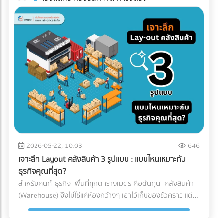
ทาง (เช่น โดนฝนสาด หรืออุณหภูมิเปลี่ยน) บทความนี้จะพาคุณ
โรงงานอาหาร? ค้นหาตัวแทนจำหน่ายเครื่องจักร และผู้ให้บริการ
ไปกางโพย ประเภทรถขนส่ง Logistics เพื่อให้คุณจับคู่สินค้ากับ
ระบบ Inspection Systems ระดับอุตสาหกรรม ที่ At-Once
ยานพาหนะได้อย่างถูกต้อง คุ้มค่า และตอบโจทย์ธุรกิจมากที่สุด
ทำไมฝ่ายจัดซื้อต้องซีเรียสเรื่อง "ประเภทรถขนส่ง"? การตัดสินใจ
เลือกรถขนส่งมีผลโดยตรงต่อกำไร (Profit Margin) ของบริษัท
เพราะรถแต่ละประเภทมีข้อจำกัดทางกฎหมายและลักษณะทาง
กายภาพที่ต่างกัน: กฎหมายน้ำหนักบรรทุก: รถแต่ละคันถูกจำกัด
น้ำหนักไม่ให้เกินมาตรฐาน หากฝ่าฝืน บริษัทของคุณอาจโดนค่า
ปรับมหาศาลและเสียประวัติ ข้อจำกัดเรื่องเวลาและเส้นทาง: รถ
บรรทุกขนาดใหญ่ (ตั้งแต่ 6 ล้อขึ้นไป) จะติดช่วงเวลาห้ามวิ่งใน
เขตกรุงเทพฯ และปริมณฑล หากสินค้าคุณต้องส่งด่วน การเลือก
รถผิดอาจทำให้ผิดนัดลูกค้าได้ เปิดโพย 5 ประเภทรถขนส่งยอด
ฮิต: สินค้าแบบไหน ใช้รถอะไร? เพื่อให้เห็นภาพชัดเจน เราขอแบ่ง
2026-05-22, 10:03
646
ประเภทรถที่ใช้บ่อยในวงการโลจิสติกส์ออกเป็น 5 ประเภทหลัก
เจาะลึก Layout คลังสินค้า 3 รูปแบบ : แบบไหนเหมาะกับ
ดังนี้: 1. รถกระบะตอนเดียว (ตู้ทึบ / คอก) ราชาแห่งความคล่อง
ธุรกิจคุณที่สุด?
ตัว วิ่งได้ตลอด 24 ชั่วโมง โดยไม่มีข้อจำกัดด้านเวลา เเละบรรทุก
สำหรับคนทำธุรกิจ "พื้นที่ทุกตารางเมตร คือต้นทุน" คลังสินค้า
น้ำหนักได้ประมาณ 1-2 ตัน (ขึ้นอยู่กับโครงสร้างและการดัดแปลง
(Warehouse) จึงไม่ใช่แค่ห้องกว้างๆ เอาไว้เก็บของชั่วคราว แต่
ของรถ ) ตู้ทึบ: เหมาะกับสินค้าที่ต้องการการปกป้องจากแดด ฝน
เป็นหัวใจสำคัญของระบบ Supply Chain พอๆกับการจัดการคลัง
และฝุ่นละออง 100% คอกเหล็ก: เหมาะกับสินค้าที่รูปทรงไม่