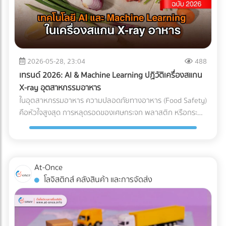
แต่ทุกชั่วโมงที่รถขุดหรือรถเบคโฮต้องจอดนิ่งสนิท นั่นหมายถึง
ค่าแรงคนงานที่เสียเปล่า ค่าเช่าเครื่องจักรที่บานปลาย และความ
เสี่ยงที่จะโดนค่าปรับจากความล่าช้าในการส่งมอบโครงการ การ
ลงทุนวางระบบระบายน้ำที่ได้มาตรฐานตั้งแต่เนิ่นๆ จึงเป็นการซื้อ
ความเสี่ยงที่คุ้มค่าที่สุด กรณีศึกษาจำลอง: การวางระบบระบาย
2026-05-28, 23:04
488
น้ำพื้นที่ก่อสร้าง ในการแก้ปัญหาไซต์งานพื้นที่เสี่ยง บริษัทผู้รับ
เทรนด์ 2026: AI & Machine Learning ปฏิวัติเครื่องสแกน
เหมางานโยธาระบายน้ำ จะแบ่งการทำงานออกเป็น 2 เฟสหลัก:
X-ray อุตสาหกรรมอาหาร
เฟสที่ 1: การสำรวจและประเมินพื้นที่ (Site Assessment) ทีม
ในอุตสาหกรรมอาหาร ความปลอดภัยทางอาหาร (Food Safety)
วิศวกรทำการสำรวจแผนที่ความสูง (Topographic Survey)
คือหัวใจสูงสุด การหลุดรอดของเศษกระจก พลาสติก หรือกระดูก
เพื่อหาจุดต่ำสุดของพื้นที่ และประเมินทิศทางการไหลของน้ำตาม
ชิ้นเล็กๆ เพียงชิ้นเดียว อาจนำไปสู่การเรียกคืนสินค้า (Product
ธรรมชาติ เฟสที่ 2: การออกแบบและติดตั้งระบบระบายน้ำ
Recall) ที่สร้างความเสียหายมหาศาล แม้โรงงานส่วนใหญ่จะใช้
(System Design) ร่องน้ำรอบไซต์ (Perimeter Drains): ขุดร่อง
เครื่อง X-ray อาหาร อยู่แล้ว แต่ปัญหาที่มักพบคือ การคัดทิ้งผิด
น้ำล้อมรอบพื้นที่เพื่อดักจับน้ำจากภายนอกไม่ให้ไหลเข้ามาในไซต์
พลาด (False Reject) ซึ่งทำให้สูญเสียอาหาร (Food Waste)
At-Once
งาน ระบบระบายน้ำใต้ดิน (Subsurface Drainage): วางท่อเจาะรู
และเสียต้นทุน ในปี 2026 AI ตรวจสอบคุณภาพ และ Machine
โลจิสติกส์ คลังสินค้า และการจัดส่ง
ใต้ดินเพื่อลดระดับน้ำใต้ดิน ป้องกันดินอ่อนตัว บ่อพักน้ำและปั๊ม
Learning โรงงาน ได้เข้ามาปฏิวัติเครื่องตรวจจับสิ่งแปลกปลอม
น้ำ (Retention Ponds & Pump Stations): สร้างบ่อพักน้ำ
ไปสู่ยุคใหม่ที่แม่นยำกว่าเดิมเพื่อแก้ปัญหา False Reject อย่าง
ชั่วคราวในจุดที่ต่ำที่สุด และใช้ปั๊มน้ำบาดาลหรือเครื่องสูบน้ำขนาด
จริงจัง ซึ่งถือเป็นมาตรฐานใหม่ที่โรงงานอาหารในไทยต้องเริ่ม
ใหญ่ สูบน้ำออกสู่แหล่งน้ำสาธารณะอย่างรวดเร็ว ผลลัพธ์ที่ได้
ปรับตัวตามแนวทางสากลนี้ Machine Learning เปลี่ยนการ