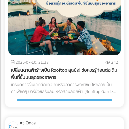
(Blockchain Tracing) ได้อย่างแม่นยำ อย่ารอให้จดหมาย
"กระดาษ" และ "หมึกพิมพ์" กระดาษ FSC (Forest Stewardship
ประเมินภาษีย้อนหลังส่งมาถึงบริษัท! การป้องกันที่ดีที่สุดคือการ
Council): คือกระดาษที่ได้รับการรับรองว่ามาจากป่าปลูกเชิง
วางโครงสร้างระบบบัญชีที่โปร่งใสและถูกต้องตามกฎหมาย หาก
พาณิชย์ที่มีการจัดการอย่างยั่งยืน ไม่ตัดไม้ทำลายป่า การใช้
คุณต้องการเปลี่ยนผู้ทำบัญชี หรือกำลังมองหาสำนักงานบัญชีที่
สัญลักษณ์ FSC บนบรรจุภัณฑ์คือใบผ่านทางชั้นดีที่ช่วยให้สินค้า
เชี่ยวชาญ โดยเฉพาะการวางแผนภาษีองค์กรยุคใหม่... เข้ามา
ของคุณส่งออกไปยังยุโรปและอเมริกาได้โดยไม่ถูกตั้งคำถาม หมึก
เลือกเปรียบเทียบผู้เชี่ยวชาญตัวจริงได้ที่ At-once เพื่อหมดห่วง
ถั่วเหลือง (Soy Ink): หมึกพิมพ์แบบดั้งเดิม (Petroleum-based)
เรื่องภาษี แล้วโฟกัสกับการเติบโตของธุรกิจได้อย่างเต็มที่!
มีสาร VOCs (Volatile Organic Compounds) สูง ซึ่งเป็นก๊าซ
เรือนกระจกและเป็นอุปสรรคต่อกระบวนการรีไซเคิลกระดาษ ใน
ขณะที่ Soy Ink ทำจากน้ำมันพืช ย่อยสลายได้ทางชีวภาพ และ
2026-07-10, 21:38
242
ทำให้กระดาษถูกนำไปรีไซเคิลใหม่ได้ง่ายขึ้นมาก Key Insight: การ
เปลี่ยนดาดฟ้าร้างเป็น Rooftop สุดปัง! ข้อควรรู้ก่อนต่อเติม
เปลี่ยนมาใช้ Soy Ink ไม่ได้ทำให้สีสันของบรรจุภัณฑ์ดรอปลง ใน
พื้นที่ชั้นบนสุดของอาคาร
ทางกลับกัน เม็ดสีในน้ำมันถั่วเหลืองยังช่วยให้งานพิมพ์มีความ
เทรนด์การรีโนเวทตึกแถวเก่าหรืออาคารพาณิชย์ ให้กลายเป็น
สดใสและคมชัดมากกว่าหมึกปิโตรเลียมในบางเฉดสีอีกด้วย ข้อ
คาเฟ่ชิคๆ บาร์นั่งชิลรับลม หรือสวนลอยฟ้า (Rooftop Garden)
แตกต่างระหว่าง หมึกดั้งเดิม Vs. Soy Ink ยกระดับบรรจุภัณฑ์
กำลังได้รับความนิยมอย่างมากในยุคปัจจุบัน พื้นที่ดาดฟ้าที่เคย
ของคุณ เพื่อพิชิตใจลูกค้ารายใหญ่ อย่าปล่อยให้บรรจุภัณฑ์แบบ
ถูกปล่อยทิ้งร้างให้ฝุ่นเกาะ สามารถพลิกโฉมเป็นจุดขายหลัก
เดิมๆ กลายเป็นต้นทุนภาษีคาร์บอนที่บานปลาย หากคุณกำลัง
(Highlight) ที่ดึงดูดลูกค้าและสร้างมูลค่าเพิ่มให้กับธุรกิจได้อย่าง
มองหาโรงพิมพ์ที่ได้มาตรฐาน FSC และเชี่ยวชาญการใช้หมึก Soy
มหาศาล แต่การเสกพื้นที่เปิดโล่งให้กลายเป็น Rooftop สุดปังนั้น
At-Once
Ink ระดับอุตสาหกรรม เข้ามาค้นหาและเปรียบเทียบพาร์ทเนอร์โรง
ไม่ได้มีแค่เรื่องของการเลือกเฟอร์นิเจอร์สวยๆ หรือจัดแสงไฟให้