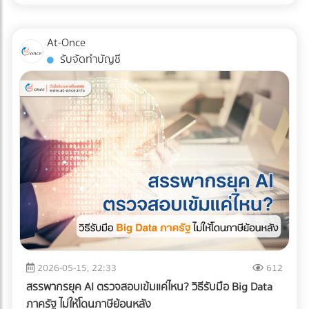
สินค้าอย่างมีกลยุทธ์ หากคุณออกแบบผังคลังสินค้า (Layout)
แน่นอน หรือต้องการบรรทุกให้สูงขึ้นไป (แต่ต้องคลุมผ้าใบให้
ผิดพลาด นั่นหมายถึงระยะเวลาการทำงานที่นานขึ้น พนักงาน
มิดชิด) ✅ สินค้าที่ตอบโจทย์: สินค้าอุปโภคบริโภค (FMCG), ชิ้น
เดินชนกัน สินค้าเสียหาย และกลายเป็น "ต้นทุนแฝง" ที่กัดกินกำไร
At-Once
ส่วนอิเล็กทรอนิกส์ขนาดเล็ก, สินค้า E-Commerce, การย้าย
ของคุณทุกเดือน บทความนี้จะพาเจาะลึกรูปแบบ Layout คลัง
รับจัดทำบัญชี
ออฟฟิศขนาดเล็ก, หรือการกระจายสินค้าเข้าสู่ตัวเมืองที่ซอย
สินค้า 3 สไตล์ที่ได้รับความนิยมมากที่สุดในระดับสากล เพื่อให้คุณ
แคบ 2. รถบรรทุก 6 ล้อ (ตู้ทึบ / คอก) รถระดับกลางที่เป็น "เดอะ
ตัดสินใจได้ว่า... รูปแบบไหนที่จะช่วยรีดประสิทธิภาพการทำงาน
แบก" ของธุรกิจ SME รองรับน้ำหนักได้ประมาณ 5-7 ตัน ความ
และเหมาะกับธุรกิจของคุณที่สุด! ทำไมการออกแบบ Layout คลัง
ยาวกระบะมีตั้งแต่ 5-7 เมตร สามารถจัดเรียงสินค้าบนพาเลท
สินค้าถึงเป็นเรื่อง "ชี้เป็นชี้ตาย" ? ก่อนจะไปดูรูปแบบ เราต้อง
(Pallet) แล้วใช้โฟล์คลิฟต์ยกขึ้นได้อย่างเป็นระบบ ✅ สินค้าที่ตอบ
เข้าใจก่อนว่าเป้าหมายของการจัด Layout ที่ดีคือการสร้าง
โจทย์: วัสดุก่อสร้างขนาดกลาง, เครื่องใช้ไฟฟ้าขนาดใหญ่, ยาง
Workflow ที่ลื่นไหลที่สุด ตั้งแต่ของมาส่ง (Receiving) ไปจนถึง
รถยนต์, สินค้าเกษตรแปรรูป, หรือการขนย้ายเครื่องจักรโรงงาน
ของออกจากคลัง (Shipping) การออกแบบที่ดีจะช่วยคุณแก้
ขนาดกลาง 3. รถบรรทุก 10 ล้อ พี่ใหญ่แห่งวงการโลจิสติกส์ทาง
ปัญหาเหล่านี้: ลดคอขวด (Bottleneck): รถโฟล์คลิฟต์และ
บก โครงสร้างแชสซี (Chassis) แข็งแกร่ง บรรทุกน้ำหนักได้สูงสุด
พนักงานไม่ต้องรอคิว หรือวิ่งสวนทางกันในทางเดินแคบๆ เพิ่ม
ถึง 15 ตัน (ตามกฎหมายกำหนด) วิ่งทำความเร็วทางไกลข้าม
ความรวดเร็วในการเบิกจ่าย (Picking Speed): สินค้าขายดีอยู่
จังหวัดได้ดีเยี่ยม ✅ สินค้าที่ตอบโจทย์: สินค้าเกษตรกรรมล็อต
ใกล้ สินค้าเคลื่อนไหวช้าอยู่ไกล ช่วยลดระยะเวลาการเดินหาของ
ใหญ่ (ข้าวสาร, น้ำตาล), วัสดุก่อสร้างหนัก (เหล็กเส้น,
เพิ่มความปลอดภัย: ลดอุบัติเหตุระหว่างเครื่องจักรและมนุษย์
ปูนซีเมนต์), สินค้าอุตสาหกรรมหนัก, และเครื่องจักรขนาดใหญ่ 4.
เจาะลึก 3 รูปแบบ Layout คลังสินค้ายอดฮิต การเลือกรูปแบบผัง
2026-05-15, 22:33
612
รถบรรทุกควบคุมอุณหภูมิ (Cold Chain Truck) รถที่ออกแบบมา
คลังสินค้า จะขึ้นอยู่กับรูปทรงของอาคาร ลักษณะสินค้า และ
สรรพากรยุค AI ตรวจสอบเข้มแค่ไหน? วิธีรับมือ Big Data
พิเศษพร้อมเครื่องทำความเย็น สามารถปรับอุณหภูมิได้ตั้งแต่
กระแสการไหลของงาน (Flow) เป็นหลัก ดังนี้ครับ: 1. รูปแบบตัว
ภาครัฐ ไม่ให้โดนภาษีย้อนหลัง
โหมดแช่เย็น (Chilled) ไปจนถึงแช่แข็ง (Frozen) เพื่อรักษาความ