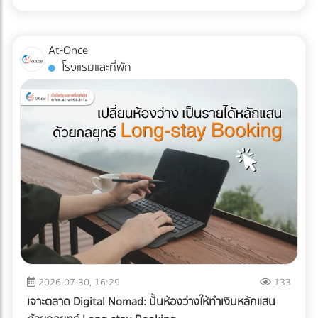
ส่ง Direct Mail ไปหาลูกค้าระดับ VIP พร้อมที่จะฉีกกฎการทำสื่อ
ไม่ได้จำกัดอยู่แค่ "รอยขีดข่วน" หรือ "ของแตกหัก" แต่อาจหมาย
แบบ TOU (Time of Use) ซึ่งช่วงบ่าย (On-Peak) ค่าไฟจะแพง
สิ่งพิมพ์แบบเดิมๆ หรือยัง? เพิ่มขีดความสามารถให้ทีมเซลส์ของ
ถึง "การตั้งค่าที่ผิดเพี้ยน (Calibration Error)" สำหรับผู้นำเข้า
มาก ระบบ AI ใน ESS จะคำนวณและปล่อยไฟจากแบตเตอรี่มาใช้
คุณด้วยสื่อนำเสนอยุคใหม่ ที่ At-once เรามีรวบรวม Digital
เครื่องมือแพทย์ คลินิก หรือโรงพยาบาล ความผิดเพี้ยนเพียง
ในช่วงเวลานี้ เพื่อกดกราฟการใช้ไฟ (Peak Demand) ลง ช่วย
At-Once
Marketing Agency และผู้เชี่ยวชาญด้านการพัฒนา Web-AR
มิลลิเมตรเดียวส่งผลโดยตรงต่อการวินิจฉัยโรคและชีวิตของผู้
ลดค่า Demand Charge ในบิลค่าไฟได้อย่างมหาศาล ปลดล็อก
โรงแรมและที่พัก
และ 3D Model ที่พร้อมเปลี่ยนโบรชัวร์ของคุณให้กลายเป็น
ป่วย หากเกิดความเสียหายระหว่างขนส่ง นอกจากประกันสินค้า
ข้อจำกัดทางกฎหมายและภาษี: ภาครัฐและ BOI มีการสนับสนุน
พนักงานขายมือทอง ค้นหาพาร์ทเนอร์ที่ใช่ได้เลยวันนี้! ที่นี่!
อาจขาดแล้ว ความน่าเชื่อถือขององค์กรก็จะลดลงทันที บทความ
สิทธิประโยชน์ทางภาษีที่ชัดเจนขึ้น สำหรับการลงทุนด้านพลังงาน
นี้จะพาคุณไปเจาะลึกความเสี่ยง และมาตรฐาน Logistics ที่ธุรกิจ
สะอาดและการจัดการพลังงาน ทำให้ระยะเวลาคืนทุนสั้นลง
เครื่องมือแพทย์ต้องรู้ในปี 2026 ครับ 3 ความเสี่ยงแฝงที่เครื่อง
ประเมินความคุ้มค่า: สรุปแล้วคุ้มทุนหรือไม่? เพื่อความเข้าใจที่
มือแพทย์ต้องเผชิญระหว่างขนส่ง การใช้รถบรรทุกธรรมดาเพื่อ
ชัดเจน ลองดูตารางเปรียบเทียบระหว่างระบบเดิมกับระบบใหม่
ขนส่งอุปกรณ์ที่เปราะบาง ถือเป็นการรับความเสี่ยงที่ได้ไม่คุ้มเสีย
ครับ คำตอบคือ: "คุ้มค่าอย่างแน่นอน" หากโรงงานของคุณจัด
นี่คือ 3 ปัญหาหลักที่มักทำให้อุปกรณ์พังจากภายใน: แรงสั่น
อยู่ในกลุ่มที่มูลค่าความเสียหายจากไฟดับ 1 ครั้ง มีมูลค่าสูง (เช่น
สะเทือน (Vibration & Micro-shocks): เลนส์ เลเซอร์ และ
โรงงานพลาสติก, เซมิคอนดักเตอร์, อาหารแช่แข็ง, ยาและ
เซนเซอร์ภายในอุปกรณ์มีความเปราะบางสูงมาก แรงสั่นสะเทือน
เวชภัณฑ์) การมีระบบ Industrial ESS จะเปรียบเสมือนการซื้อ
จากพื้นถนนที่ไม่ราบเรียบสม่ำเสมอ สามารถทำให้แผงวงจรหลวม
"ประกันภัยความเสี่ยงทางธุรกิจ" ที่แถมโบนัสเป็นการช่วยหั่นค่าไฟ
หรือระบบเซนเซอร์รวนได้โดยที่ภายนอกยังดูปกติสมบูรณ์ การ
ในทุกๆ เดือน ยกระดับโรงงานสู่ความยั่งยืนแบบไม่มีสะดุด ในปี
เปลี่ยนแปลงอุณหภูมิและความชื้น (Temperature & Humidity
2026 การติดตั้ง Solar Cell สำหรับธุรกิจ B2B ไม่ได้จบแค่เรื่อง
Excursions): อุปกรณ์อิเล็กทรอนิกส์ทางการแพทย์หลายชนิดมี
2026-07-30, 16:29
133
การลดค่าไฟ แต่คือการบริหารความเสี่ยง (Risk Management)
ข้อกำหนดเรื่องอุณหภูมิที่ชัดเจน การอยู่ในตู้ขนส่งที่ร้อนอบอ้า
และตอบรับกระแสลดคาร์บอน (ESG/Carbon Footprint) เพื่อ
เจาะตลาด Digital Nomad: ปั้นห้องว่างให้ทำเงินหลักแสน
วนานๆ หรือเจอความชื้นสูง อาจทำให้เกิดสนิม คราบตะกรัน หรือ
รักษาความสามารถในการแข่งขันบนเวทีโลก การออกแบบระบบ