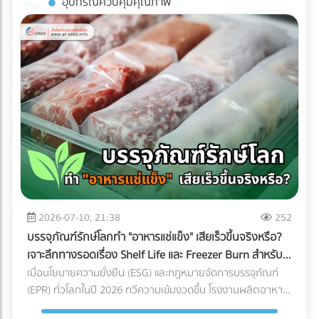
อุปกรณ์ควบคุมคุณภาพ
พิมพ์คุณภาพได้ฟรีที่ At-once แพลตฟอร์มรวมบริษัท B2B ชั้น
ถ่ายรูปออกมาดูดีเท่านั้น หากคุณกำลังวางแผนจะต่อเติมพื้นที่
นำของไทย!
ชั้นบนสุด นี่คือข้อควรรู้สำคัญที่คุณต้องเช็กให้ชัวร์ก่อนที่งบ
ประมาณจะบานปลาย 1. โครงสร้างอาคารเดิมรับน้ำหนักไหวหรือ
ไม่? (Structural Load) สิ่งแรกที่ต้องคำนึงถึงคือ "ความแข็งแรง
ของโครงสร้าง" ดาดฟ้าตึกแถวเก่าส่วนใหญ่ถูกออกแบบมาเพื่อ
รับน้ำหนักของตัวโครงสร้างเองและแท็งก์น้ำเท่านั้น ไม่ได้เผื่อ
สำหรับการรับน้ำหนักของกระถางต้นไม้ขนาดใหญ่ ดินอุ้มน้ำ พื้น
ไม้เทียม หรือจำนวนคนที่ขึ้นไปรวมตัวกันหนาแน่น สิ่งที่ต้องทำ:
ควรปรึกษาวิศวกรโครงสร้างเพื่อประเมินความสามารถในการรับ
น้ำหนัก (Live Load และ Dead Load) ก่อนตัดสินใจเทปูนเพิ่ม
หรือนำของหนักขึ้นไปติดตั้ง เพื่อป้องกันอันตรายจากโครงสร้าง
ทรุดตัว 2. กฎหมายอาคารและทางหนีไฟ (Safety Regulations)
การเปลี่ยนพื้นที่ดาดฟ้าให้เป็นพื้นที่สาธารณะที่มีคนใช้งานจำนวน
2026-07-10, 21:38
252
มาก ต้องคำนึงถึงกฎหมายควบคุมอาคารอย่างเคร่งครัด สิ่งที่
บรรจุภัณฑ์รักษ์โลกทำ "อาหารแช่แข็ง" เสียเร็วขึ้นจริงหรือ?
ต้องทำ: ตรวจสอบความสูงของราวกันตก (Parapet) ว่ามีความ
เจาะลึกทางรอดเรื่อง Shelf Life และ Freezer Burn สำหรับ
สูงเพียงพอและแข็งแรงหรือไม่ นอกจากนี้ต้องมีป้ายบอกทางหนี
โรงงานอุตสาหกรรม
เมื่อนโยบายความยั่งยืน (ESG) และกฎหมายจัดการบรรจุภัณฑ์
ไฟที่ชัดเจน ระบบแสงสว่างฉุกเฉิน และบันไดที่กว้างพอสำหรับการ
(EPR) ทั่วโลกในปี 2026 ทวีความเข้มงวดขึ้น โรงงานผลิตอาหาร
อพยพผู้คนหากเกิดเหตุฉุกเฉิน 3. สภาพการระบายน้ำ
หลายแห่งต่างถูกกดดันให้เปลี่ยนมาใช้ "บรรจุภัณฑ์รักษ์โลก" แต่
(Drainage System) ดาดฟ้าคือด่านแรกที่ต้องปะทะกับพายุฝน