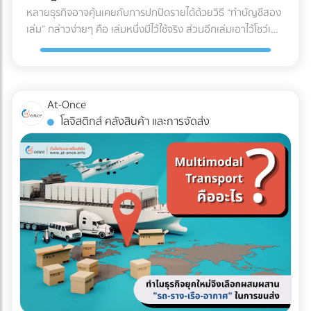
U (U-Shaped Layout) นี่คือรูปแบบที่ได้รับความนิยม "สูงที่สุด"
หลายธุรกิจอาจคุ้นเคยกับการปกปิดรายได้ด้วยวิธี “ทำบัญชีสอง
สดใหม่และคุณภาพของสินค้าตลอดเส้นทาง ✅ สินค้าที่ตอบ
ในวงการโลจิสติกส์ จุดเด่นคือจุดรับสินค้าเข้า (Receiving) และจุด
เล่ม” กล่าวง่ายๆ คือ เล่มหนึ่งมีไว้ใช้จริง ส่วนอีกเล่มเอาไว้โชว์เพื่อ
โจทย์: อาหารทะเล, เนื้อสัตว์สด, ผักผลไม้ส่งออก, ยารักษาโรค,
จ่ายสินค้าออก (Shipping) จะอยู่ฝั่งเดียวกันของอาคาร โดย
เลี่ยงการเสียภาษี แต่ปัจจุบันวิธีนี้ทำได้ยากขึ้นมากในยุคที่กรม
วัคซีน, และเครื่องสำอางบางชนิดที่ไวต่อความร้อน 5. รถหัวลาก
กระแสการทำงานจะไหลเป็นรูปตัว U ตั้งแต่การรับของ เก็บเข้าชั้น
สรรพากรตรวจสอบภาษีด้วย AI และ Big Data ที่ทำงานตลอด
/ รถเทรลเลอร์ (Trailer) รถสำหรับลากจูงที่ไม่มีกระบะบรรทุกใน
วาง หยิบสินค้า และนำไปแพ็กเพื่อจัดส่ง ข้อดี: ใช้พื้นที่ประตูและ
24 ชั่วโมง จากเดิมที่ต้องใช้ “เจ้าหน้าที่” ในการสุ่มตรวจเอกสาร
ตัว แต่ใช้สำหรับลาก "ตู้คอนเทนเนอร์" (Container) หรือหาง
ลานจอดรถร่วมกันได้คุ้มค่าที่สุด พนักงานและรถโฟล์คลิฟต์
แบบ Manual ในวันนี้ เราไม่อาจใช้วิธีเดิมในการหลีกเลี่ยงภาษีได้
พ่วงแบบเรียบ (Flatbed) ทนทานต่อการบรรทุกของที่หนักมาก
At-Once
สามารถโยกย้ายไปช่วยงานทั้งฝั่งรับและฝั่งจ่ายได้ง่าย (Cross-
อีกต่อไป เพราะระบบไม่ได้ดูแค่สิ่งที่คุณยื่น แต่ดู "สิ่งที่คนอื่นยื่น
และยาวเป็นพิเศษ ✅ สินค้าที่ตอบโจทย์: สินค้านำเข้า-ส่งออกที่
โลจิสติกส์ คลังสินค้า และการจัดส่ง
docking ทำได้สะดวก) ข้อควรระวัง: อาจเกิดความแออัดบริเวณ
เกี่ยวกับคุณด้วย" คำถามสำคัญคือ... ธุรกิจของคุณพร้อมรับมือ
บรรจุในตู้คอนเทนเนอร์ (ไปรับ/ส่งที่ท่าเรือหรือท่าอากาศยาน),
ประตูเข้า-ออก หากมีการรับและส่งสินค้าพร้อมกันในปริมาณ
กับการถูกตรวจสอบหรือยัง? ในวันที่ข้อมูลทางการเงินทุกเส้น
ท่อเหล็กขนาดใหญ่, โครงสร้างเหล็กสะพาน, หรือรถยนต์ 3 เช็
มากๆ เหมาะกับใคร?: ธุรกิจ SME, ธุรกิจที่มีพื้นที่อาคารจำกัด,
ทางเชื่อมโยงถึงกัน 3 วิธีเตรียมพร้อมรับมือ ให้ธุรกิจปลอดภัย
กลิสต์ฉบับย่อ: ถามตัวเองก่อนตัดสินใจจ้างรถขนส่งเหมาคัน
คลังสินค้าที่เน้นการกระจายสินค้าทั่วไป (FMCG) 2. รูปแบบตัว I
จาก "ภาษีย้อนหลัง" นี่คือ 3 ตัววิธีปรับตัวสำคัญ ที่เจ้าของธุรกิจ
สินค้าคืออะไร มีน้ำหนักและปริมาตร (คิว) เท่าไหร่? (เพื่อเลือกรถที่
(I-Shaped / Through Layout) รูปแบบนี้คือการเดินทางเป็น
ต้องเริ่มทำตั้งแต่วันนี้ เพื่อสร้างภูมิคุ้มกันให้บริษัทปลอดภัยจาก
รับน้ำหนักได้พอดี ไม่เหลือพื้นที่ว่างให้เสียเงินฟรี) จุดขึ้น-ลง
"เส้นตรง" จุดรับสินค้าจะอยู่หัวอาคาร และจุดจ่ายสินค้าจะอยู่ท้าย
ฝันร้ายเรื่องภาษีย้อนหลัง: 1. บังคับใช้ "บัญชีเล่มเดียว" (Single
สินค้า มีข้อจำกัดไหม? (เช่น ซอยแคบ รถ 6 ล้อเข้าไม่ได้ หรือมี
อาคารฝั่งตรงข้ามกัน สินค้าจะไหลไปในทิศทางเดียวแบบไม่มีการ
Account) อย่างเคร่งครัด หมดยุคของการทำ "บัญชีเล่มหนึ่งยื่น
เครื่องโฟล์คลิฟต์สำหรับโหลดของหรือไม่) ต้องการบริการเสริม
ย้อนกลับ ข้อดี: ลดความสับสนและการวิ่งสวนทางกันได้อย่าง
สรรพากร บัญชีเล่มสองเก็บไว้ดูเอง" แล้ว เพราะข้อมูลเงินสดที่
อะไรบ้าง? (เช่น ต้องการพนักงานยกของด้วย หรือต้องการ
เด็ดขาด กระบวนการทำงานไหลลื่นมาก (Straight-line flow) ลด
เข้าบัญชีธนาคาร ข้อมูลค่าน้ำค่าไฟ หรือข้อมูลการนำเข้าสินค้า
ประกันภัยสินค้ามูลค่าสูงครอบคลุมเพิ่มเติม) สรุป การเลือก
อุบัติเหตุบริเวณคอขวด ข้อควรระวัง: ต้องใช้อาคารที่มีความยาว
ถูกเชื่อมโยงถึงกันหมด การจงใจทำรายได้ให้ต่ำกว่าความเป็นจริง
ประเภทรถขนส่งให้ตรงกับงาน ไม่เพียงแต่ช่วยปกป้องสินค้าให้ถึง
มาก และต้องใช้พื้นที่ภายนอก (ลานจอดรถ) ทั้ง 2 ฝั่งของอาคาร
จะทำให้ตัวเลขในงบการเงินขัดแย้งกันเองจนกลายเป็นเป้าหมาย
มือลูกค้าอย่างปลอดภัย แต่ยังเป็นกลยุทธ์สำคัญที่ช่วยให้ฝ่ายจัด
ทำให้สิ้นเปลืองพื้นที่โดยรอบ เหมาะกับใคร?: โรงงานอุตสาหกรรม