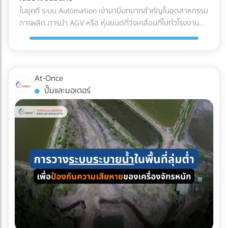
(Refrigerated Truck) ทันที เพื่อนำไปจัดเก็บในคลังสินค้าปรับ
ค่าน้ำมันและค่าล่วงเวลา (OT) ของคนขับรถ เลือกบริษัทรถเช่าที่
ในยุคที่ ระบบ Automation เข้ามามีบทบาทสำคัญในอุตสาหกรรม
อากาศของโรงงาน รอการเบิกจ่ายเข้าสู่สายพานการผลิตต่อไป
จดทะเบียนนิติบุคคล: ข้อนี้สำคัญที่สุด! เพื่อให้สามารถออก ใบ
การผลิต การนำ AGV หรือ หุ่นยนต์ที่วิ่งเคลื่อนที่ไปทั่วโรงงาน
ผลตอบแทนของการลงทุนใน Cold Chain สำหรับโรงงาน F&B
กำกับภาษีค่าเช่ารถ และทำเอกสารหัก ณ ที่จ่ายได้อย่างถูกต้อง
เข้ามาใช้งาน แต่คำถามที่วิศวกรและผู้จัดการโรงงานต้องตอบให้
หลายองค์กรอาจมองว่าค่าใช้จ่ายในระบบ Cold Chain Logistics
ตามกฎหมาย เช็กลิสต์เอกสารที่ HR และจัดซื้อต้องเตรียมให้ฝ่าย
ได้คือ... เราจะ วิธีเตรียมพื้นที่สำหรับ AGV อย่างไร เพื่อให้ ความ
นั้นสูงกว่าการขนส่งปกติ 20-30% แต่หากประเมินถึง ความคุ้มค่า
บัญชี: ใบเสนอราคา ใบกำกับภาษี เอกสารหัก ณ ที่จ่าย รายชื่อ
ปลอดภัยในโรงงาน อยู่ในระดับสูงสุด และมนุษย์สามารถทำงาน
รวม (Total Cost of Ownership) การลงทุนนี้คือการป้องกัน
พนักงานที่เข้าร่วม กำหนดการเดินทาง กำลังมองหาบริษัทรถเช่า
ร่วมกันได้อย่างไร้กังวล? 4 สิ่งที่โรงงานต้องเตรียม เมื่อเปลี่ยน
ความเสี่ยงที่คุ้มค่า: ลดอัตราของเสีย (Zero False Reject):
At-Once
เหมาคันสำหรับทริปต่อไปอยู่หรือเปล่า? เปรียบเทียบราคาและ
มาใช้ระบบรถลำเลียงอัตโนมัติ (AGV) การนำรถลำเลียงสินค้า
ป้องกันปัญหาสินค้าไม่ได้สเปก (Out of Spec) เมื่อมาถึงโรงงาน
ปั๊มและมอเตอร์
ค้นหาบริษัทให้ เช่ารถบัสนิติบุคคล ที่เชื่อถือได้ ออกใบกำกับภาษี
อัตโนมัติ (AGV) เข้ามาใช้วิ่งส่งของในคลังสินค้าช่วยลดแรงงาน
ซึ่งหากสีหรือกลิ่นเพี้ยนไป ฝ่าย QA/QC จะต้องตีกลับสินค้าทั้ง
ได้ 100% บนแพลตฟอร์ม At-Once ได้เลย
ได้มหาศาล แต่เนื่องจากหุ่นยนต์ประเภทนี้มีการเคลื่อนที่ตลอด
แบตช์ ทำให้เสียทั้งเงินและเวลา ความเสถียรของผลิตภัณฑ์
เวลา การเตรียมพื้นที่จึงต้องรัดกุมเป็นพิเศษ: เคลียร์สิ่งกีดขวาง
(Product Consistency): การใช้วัตถุดิบที่คุณภาพคงที่ ช่วยให้
และทำพื้นผิวให้เรียบ: ระบบนำทาง AGV ไม่ว่าจะเป็นแบบแถบแม่
โรงงานควบคุมมาตรฐานของสินค้าสำเร็จรูป (End-product) ได้
เหล็กหรือระบบนำทางด้วยเลเซอร์ (LiDAR) จะทำงานได้ดีที่สุดบน
ง่ายขึ้น ไม่ว่าจะเป็นเครื่องดื่มบรรจุขวด หรือเบเกอรี่ สีและรสชาติ
พื้นผิวที่เรียบ ไม่มีหลุมบ่อ และไม่มีเศษขยะบดบังเซนเซอร์ที่ตัวรถ
จะเหมือนเดิมทุกรอบการผลิต ยืดอายุการจัดเก็บ (Extended
กำหนดทางวิ่งและจัดระเบียบ Traffic: ต้องระบุเส้นทางการวิ่งของ
Shelf Life): มัทฉะที่ถูกควบคุมอุณหภูมิมาอย่างดีตั้งแต่ต้นทาง
AGV ให้ชัดเจน โดยเว้นระยะห่างจากทางเดินของมนุษย์
จะมีอายุการจัดเก็บในคลังสินค้าของโรงงานได้นานขึ้น ช่วยให้ฝ่าย
(Pedestrian Walkway) อย่างน้อย 0.5 เมตรตามมาตรฐาน และ
จัดซื้อบริหารจัดการรอบการสั่งซื้อ (Lead Time) ได้อย่างยืดหยุ่น
ต้องมีป้ายเตือนในจุดตัดหรือทางแยกที่หุ่นยนต์ต้องวิ่งผ่าน จัด
บทสรุป คุณภาพของเครื่องดื่มหรืออาหารรสมัทฉะ ไม่ได้เริ่มต้นที่
พื้นที่สถานีชาร์จไฟอัตโนมัติ (Charging Zone): รถ AGV ยุคใหม่
สายพานการผลิตในโรงงาน แต่เริ่มต้นตั้งแต่การเลือกใช้วัตถุดิบ