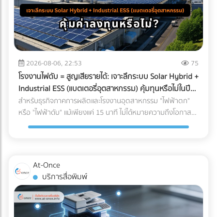
2026-08-06, 22:53
75
โรงงานไฟดับ = สูญเสียรายได้: เจาะลึกระบบ Solar Hybrid +
Industrial ESS (แบตเตอรี่อุตสาหกรรม) คุ้มทุนหรือไม่ในปี
2026?
สำหรับธุรกิจภาคการผลิตและโรงงานอุตสาหกรรม "ไฟฟ้าตก"
หรือ "ไฟฟ้าดับ" แม้เพียงแค่ 15 นาที ไม่ได้หมายความถึงโอกาสที่
พนักงานได้หยุดพักผ่อนชั่วคราว แต่มันคือวิกฤติที่สร้างความ
เสียหายตั้งแต่หลักแสนไปจนถึงหลักล้านบาท ในอดีต การติดตั้ง
โซลาร์เซลล์ระบบ On-Grid เพื่อลดค่าไฟคือทางเลือกยอดนิยม
แต่จุดอ่อนที่สำคัญคือ เมื่อไฟจากการไฟฟ้าดับ ระบบ On-Grid ก็
At-Once
ต้องหยุดทำงานไปด้วย เพื่อความปลอดภัยของช่างไฟที่กำลัง
บริการสื่อพิมพ์
ซ่อมแซมสายไฟอยู่ด้านนอก ทำให้โรงงานต้องพึ่งพาเครื่องปั่นไฟ
(Generator) ที่ใช้น้ำมันดีเซลซึ่งมีต้นทุนสูงและปล่อยมลพิษอีก
ด้วย แต่ในปี 2026 เทคโนโลยี Industrial ESS (Energy Storage
System) หรือแบตเตอรี่อุตสาหกรรม ได้เข้ามาปฏิวัติวงการ การ