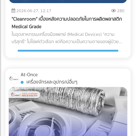
(เช่น ชิ้นส่วนพลาสติกทั่วไป vs. ชิ้นส่วนพลาสติกสำหรับเครื่อง
ระบบกันซึม ตั้งแต่ขั้นตอนแรกของการออกแบบ คือการปกป้อง
(Puncture Resistance) จากมุมแหลมของอาหารแช่แข็ง เช่น
มือแพทย์) หากระบุพิกัดผิด (สำแดงภาษีต่ำกว่าความเป็นจริง): แม้
2026-06-27, 12:17
280
เงินลงทุนก้อนใหญ่ของคุณ ให้คุณดำเนินธุรกิจได้อย่างสบายใจ
กระดูกหมู กุ้ง หรือเกล็ดน้ำแข็งได้ดีเทียบเท่าการใช้ไนลอนแบบ
จะเกิดจากความไม่รู้ แต่ในมุมของศุลกากรจะถือเป็นการ "หลีก
ไม่ต้องหวาดผวาทุกครั้งที่เมฆฝนตั้งเค้ามาอีกต่อไป
"Cleanroom" เบื้องหลังความปลอดภัยในการผลิตพลาสติก
ดั้งเดิม 3. กลยุทธ์ Downgauging (รีดความหนา ลดต้นทุน ลด
เลี่ยงภาษี" ธุรกิจอาจโดนกักตู้สินค้า (Customs Hold) โดนยึด
Medical Grade
คาร์บอน) แนวทางรักษ์โลกที่โรงงานทำได้ทันทีโดยไม่ต้องเสี่ยง
ของ และถูกเรียกเก็บภาษีย้อนหลังพร้อมค่าปรับที่สูงกว่ามูลค่า
ในอุตสาหกรรมเครื่องมือแพทย์ (Medical Devices) "ความ
เปลี่ยนวัสดุ คือการลดความหนาของฟิล์ม (Downgauging) การ
สินค้าหลายเท่าตัว ซึ่งศุลกากรมีสิทธิ์ตรวจสอบย้อนหลังได้สูงสุด
บริสุทธิ์" ไม่ใช่แค่ตัวเลือก แต่คือความเป็นความตายของผู้ป่วย
ใช้เม็ดพลาสติกเกรดพิเศษช่วยให้โรงงานผลิตฟิล์มที่บางลง (เช่น
ถึง 10 ปี หากระบุพิกัดผิด (สำแดงภาษีสูงเกินจริง): ธุรกิจจะต้อง
แม้ว่านักวิศวกรรมวัสดุจะสามารถคิดค้นเม็ดพลาสติกเกรด
ลดจาก 100 ไมครอน เหลือ 80 ไมครอน) แต่ยังคงความเหนียว
จ่ายภาษีแพงกว่าที่ควรจะเป็น ทำให้ต้นทุนสินค้าสูงขึ้นและสูญเสีย
ทางการแพทย์ (Medical Grade Plastic) ที่มีคุณสมบัติยอด
และคุณสมบัติ Barrier ไว้ได้เท่าเดิม วิธีนี้ช่วยลดปริมาณการใช้
ความสามารถในการแข่งขันในตลาดโดยเปล่าประโยชน์ 2. พลาด
เยี่ยม ทนทาน และเข้ากันได้ทางชีวภาพ (Biocompatible) มาก
พลาสติกลงมหาศาล ประหยัดต้นทุนค่าจัดซื้อ และลดภาษี
สิทธิประโยชน์ทางภาษีเพราะเอกสาร C/O ไม่สมบูรณ์ การนำเข้า
เพียงใด แต่หากกระบวนการผลิตและการบรรจุเกิดขึ้นในสภาพ
คาร์บอนในการส่งออกได้อย่างเห็นผล เปรียบเทียบวัสดุบรรจุ
At-Once
หรือส่งออกไปยังประเทศที่มีข้อตกลงเขตการค้าเสรี (FTA) เช่น
แวดล้อมที่ไม่ได้มาตรฐาน พลาสติกเหล่านั้นก็อาจกลายเป็นพาหะ
ภัณฑ์สำหรับโรงงานอาหารแช่แข็ง บทสรุป การเปลี่ยนผ่านสู่บรรจุ
เครื่องจักรและอุปกรณ์อื่นๆ
จีน ญี่ปุ่น หรืออาเซียน ธุรกิจสามารถใช้ Certificate of Origin
นำเชื้อโรคชั้นดี นี่คือจุดที่ "ห้องปลอดเชื้อ" หรือ "Cleanroom"
ภัณฑ์รักษ์โลกในสายการผลิตอาหารแช่แข็ง ไม่ใช่เรื่องของการ
(C/O) หรือหนังสือรับรองถิ่นกำเนิดสินค้า เพื่อขอลดหย่อนหรือ
เข้ามามีบทบาทสำคัญในฐานะด่านป้อมปราการที่แข็งแกร่งที่สุด ใน
หลับตาเลือกวัสดุที่มีป้าย Eco แปะอยู่ แต่เป็นการคำนวณเชิง
ยกเว้นภาษีนำเข้าได้ ความเสี่ยง: กฎเกณฑ์ในการขอ C/O ของ
การปกป้องอุปกรณ์การแพทย์ให้รอดพ้นจากการปนเปื้อนก่อนถึง
วิศวกรรมที่ต้องรักษาสมดุลระหว่าง "การรักษาสิ่งแวดล้อม" และ
แต่ละประเทศมีความละเอียดอ่อนมาก หากกรอกข้อมูลใน
มือแพทย์และคนไข้ Cleanroom ในอุตสาหกรรมพลาสติกการ
"การรักษาคุณภาพอาหาร" การฝืนใช้วัสดุที่ทนความเย็นไม่ได้จน
Commercial Invoice, Packing List ไม่ตรงกันเพียงจุดเดียว
แพทย์ คืออะไร? Cleanroom คือห้องที่มีการควบคุมสภาพ
ทำให้อาหารเสีย เกิดเป็นขยะอาหาร (Food Waste) จะสร้างผล
หรือระบุเกณฑ์การผลิต (Origin Criteria) ผิดพลาด ปลายทาง
แวดล้อมอย่างเข้มงวด ไม่ว่าจะเป็นปริมาณฝุ่นละอองในอากาศ,
เสียต่อสิ่งแวดล้อมและต้นทุนของบริษัทมากกว่าตัวพลาสติกเอง
อาจปฏิเสธฟอร์มนั้นทันที ทำให้ผู้นำเข้าต้องจ่ายภาษีในอัตราปกติ
อุณหภูมิ, ความชื้น, และความดันอากาศ โดยใช้ระบบแผ่นกรอง
เสียอีก หัวใจสำคัญคือการเลือกพาร์ทเนอร์ด้านบรรจุภัณฑ์ที่
(MFN Rate) แบบเต็มจำนวน 3. ตกม้าตายเรื่องใบอนุญาตเฉพาะ