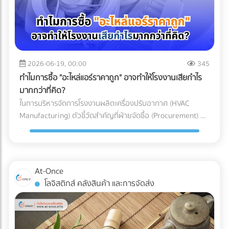
อากาศประสิทธิภาพสูง (HEPA หรือ ULPA Filters) เพื่อดักจับ
เข้าใจเทคโนโลยี Mono-material เพื่อผลักดันให้ธุรกิจของคุณ
ทาง (Restricted Goods Licenses) สินค้าหลายประเภทไม่
อนุภาคขนาดเล็กที่มองไม่เห็นด้วยตาเปล่า สำหรับการผลิต
เติบโตได้อย่างยั่งยืน ทั้งในแง่ของผลกำไรและการดูแลโลกใบนี้
สามารถนำเข้าได้ทันทีแม้จะจ่ายภาษีครบแล้วก็ตาม แต่ต้องมีใบ
พลาสติก Medical Grade (เช่น กระบอกฉีดยา, สายน้ำเกลือ,
การเลือกบรรจุภัณฑ์อาหารแช่แข็งที่ตอบโจทย์ทั้งนโยบาย ESG
อนุญาตจากหน่วยงานที่เกี่ยวข้อง เช่น อย. (FDA), มอก. (TISI),
หรือชิ้นส่วนรากฟันเทียม) มาตรฐานห้องปลอดเชื้อที่นิยมใช้มักจะ
และความปลอดภัยทางวิศวกรรม ไม่ใช่เรื่องที่ควรลองผิดลองถูก
หรือกรมวิชาการเกษตร ความเสี่ยง: หากธุรกิจสั่งของเข้ามาถึง
อ้างอิงตามมาตรฐาน ISO 14644-1 โดยระดับที่พบได้บ่อยใน
คุณต้องการพาร์ทเนอร์ที่มีความเชี่ยวชาญตัวจริง เพื่อมาช่วย
ท่าเรือแล้วเพิ่งทราบว่าต้องใช้ใบอนุญาต สินค้าจะถูกอายัดไว้ที่
โรงงานผลิตเครื่องมือแพทย์คือ ISO Class 7 และ ISO Class 8
2026-06-19, 00:00
345
ลดความเสี่ยง ป้องกันสินค้าเสียหาย และควบคุมต้นทุนของ
ท่าเรือทันที สิ่งที่ตามมาคือ ค่าเสียเวลาพื้นที่ท่าเรือ
ซึ่งมีการจำกัดจำนวนอนุภาคในอากาศอย่างรัดกุม เพื่อให้มั่นใจว่า
โรงงาน ไม่ต้องเสียเวลาค้นหาซัพพลายเออร์ทีละเจ้าให้เหนื่อย
ทำไมการซื้อ "อะไหล่แอร์ราคาถูก" อาจทำให้โรงงานเสียกำไร
(Demurrage) และ ค่าเสียเวลาตู้ (Detention) ที่วิ่งเดินหน้าทุกวัน
ชิ้นงานจะสะอาดที่สุด 3 เหตุผลที่ Cleanroom ขาดไม่ได้ในการ
เพราะที่ At-Once เราได้รวบรวมรายชื่อบริษัทและโรงงานชั้นนำ
มากกว่าที่คิด?
(มักเริ่มต้นที่หลักพันและพุ่งสูงขึ้นเรื่อยๆ ต่อตู้ต่อวัน) หากขอใบ
ผลิตอุปกรณ์การแพทย์ ทำไมโรงงานรับฉีดพลาสติก (Injection
กว่า 1,000 แห่งที่ให้บริการเกี่ยวข้องกับบรรจุภัณฑ์อย่างครบ
ในการบริหารจัดการโรงงานผลิตเครื่องปรับอากาศ (HVAC
อนุญาตไม่ทัน สินค้านั้นอาจถูกบังคับส่งกลับประเทศต้นทางหรือ
Molding) ทั่วไป ถึงไม่สามารถผลิตอุปกรณ์การแพทย์ได้? คำ
วงจรไว้ให้คุณแล้ว คลิกที่นี่!
Manufacturing) ตัวชี้วัดสำคัญที่ฝ่ายจัดซื้อ (Procurement) มัก
ถูกทำลายทิ้ง เปรียบเทียบชัดๆ: ทำเอง vs. ใช้ผู้เชี่ยวชาญ เพื่อชี้
ตอบอยู่ในความเข้มงวด 3 ประการดังต่อไปนี้: 1. การควบคุม
ถูกกดดันเสมอคือ "การลดต้นทุน (Cost Reduction)" เพื่อเพิ่ม
ให้เห็นภาพชัดเจนว่าทำไมการจ้าง Freight Forwarder หรือ
ปริมาณเชื้อจุลินทรีย์ (Bioburden Control) ก่อนที่อุปกรณ์
อัตรากำไรขั้นต้นให้กับองค์กร การมองหาซัพพลายเออร์ที่เสนอ
ตัวแทนออกของที่ได้มาตรฐาน จึงเป็นการลงทุนที่คุ้มค่ากว่า ลอง
พลาสติกจะถูกส่งไปฆ่าเชื้อด้วยรังสีแกมมา (Gamma) หรือก๊าซ
ราคา "ชิ้นส่วนอะไหล่ (AC Parts)" ได้ถูกที่สุด จึงดูเหมือนจะเป็น
พิจารณาตารางเปรียบเทียบนี้: บทสรุป: การป้องกันย่อมถูกกว่า
เอทิลีนออกไซด์ (EtO) อุปกรณ์เหล่านั้นจะต้องมีปริมาณเชื้อ
ทางออกที่สมเหตุสมผล... แต่ในโลกของการผลิตระดับ
การตามแก้ปัญหา ในอุตสาหกรรมโลจิสติกส์ มีประโยคคลาสสิกที่
At-Once
จุลินทรีย์เริ่มต้น (Bioburden) ต่ำที่สุดเท่าที่จะทำได้ การผลิตชิ้น
อุตสาหกรรม การตัดสินใจด้วย "ราคาป้าย" เพียงอย่างเดียว
ว่า "ปัญหาหน้าด่านศุลกากร เป็นปัญหาที่จ่ายแพงที่สุด" การ
โลจิสติกส์ คลังสินค้า และการจัดส่ง
ส่วนพลาสติกภายใน Cleanroom จะช่วยลดความเสี่ยงที่
อาจนำมาซึ่ง "ต้นทุนแฝง (Hidden Costs)" มหาศาลที่กัดกินกำไร
ทำงานร่วมกับ Freight Forwarder ที่มีประสบการณ์ ไม่ใช่แค่การ
แบคทีเรีย เชื้อรา หรือไวรัส จะเกาะติดลงบนผิวของพลาสติก ซึ่ง
ของบริษัทในระยะยาวโดยที่คุณไม่รู้ตัว 3 ต้นทุนแฝงสุดอันตราย
จ้างคนมาเดินเอกสาร แต่คือการจ้าง "ที่ปรึกษาทางกฎหมายและผู้
ช่วยให้กระบวนการฆ่าเชื้อในขั้นตอนสุดท้ายมีประสิทธิภาพ
จากการใช้อะไหล่แอร์ที่ไม่ได้มาตรฐาน การประกอบเครื่องปรับ
บริหารความเสี่ยง" ให้กับซัพพลายเชนของคุณ พวกเขาจะทำ
สมบูรณ์แบบ 100% 2. การป้องกันอนุภาคแปลกปลอม
อากาศหนึ่งเครื่องประกอบไปด้วยชิ้นส่วนกลไก (Mechanical
หน้าที่เป็นเกราะป้องกัน สแกนความผิดพลาดตั้งแต่ก่อนที่สินค้าจะ