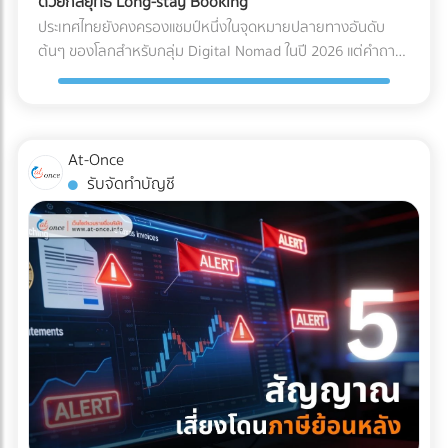
ด้วยกลยุทธ์ Long-stay Booking
ไฟฟ้าลัดวงจรเมื่อเปิดใช้งาน การเอียงและการกระแทก (Tilt &
Solar Hybrid และ Industrial ESS ต้องอาศัยความเชี่ยวชาญ
ประเทศไทยยังคงครองแชมป์หนึ่งในจุดหมายปลายทางอันดับ
Drop): เครื่องมือขนาดใหญ่บางชนิดถูกระบุไว้ในคู่มือวิศวกรรม
ทางวิศวกรรมขั้นสูง ทั้งการคำนวณโหลดไฟฟ้า การเลือกขนาด
ต้นๆ ของโลกสำหรับกลุ่ม Digital Nomad ในปี 2026 แต่คำถาม
เลยว่า "ห้ามเอียงเกินกี่องศา" การใช้พนักงานยกของ (Porter)
แบตเตอรี่ และการขออนุญาตขนานไฟอย่างถูกต้อง หากคุณเป็น
ที่น่าสนใจคือ... ทำไมรายได้มหาศาลจากคนกลุ่มนี้ ถึงไปตกอยู่กับ
ทั่วไปที่ไม่มีความเชี่ยวชาญ อาจทำให้สารทำความเย็นรั่วไหล หรือ
เจ้าของธุรกิจหรือผู้บริหารที่กำลังมองหาบริษัทผู้รับเหมา (EPC)
คอนโดมิเนียมปล่อยเช่า หรือโฮสต์บน Airbnb มากกว่าที่จะเป็น
แกนกลไกภายในเครื่องมือเสียสมดุลไปตลอดกาล มาตรฐาน
ที่ได้มาตรฐานสากล มีวิศวกรเซ็นรับรองอย่างถูกต้อง และ
โรงแรมหรือรีสอร์ต? สาเหตุหลักเป็นเพราะโรงแรมส่วนใหญ่ยังคง
Logistics แบบไหนที่ธุรกิจเครื่องมือแพทย์ต้องมองหา? ผู้ให้
ประวัติการทิ้งงานเป็นศูนย์ เข้ามาค้นหาและเปรียบเทียบรายชื่อ
ทำการตลาดด้วยวิธีเดิมๆ คือการพึ่งพา OTA (Online Travel
At-Once
บริการขนส่ง (3PL) ระดับพรีเมียมที่จะมาดูแลสินค้าหลักล้านของ
บริษัทรับติดตั้งโซลาร์เซลล์อุตสาหกรรมชั้นนำของประเทศไทยได้
Agencies) และขายห้องพักแบบ "รายวัน" ซึ่งไม่ตอบโจทย์ชาว
รับจัดทำบัญชี
คุณ ควรต้องมีคุณสมบัติและเทคโนโลยีที่ออกแบบมาเพื่อการ
ฟรีที่ At-once แพลตฟอร์มที่เชื่อมโยงธุรกิจ B2B ให้เจอกับพาร์ท
Nomad ที่ต้องการพำนักระยะยาว (1-6 เดือน) หากคุณเป็น
แพทย์โดยเฉพาะ ดังนี้: รถขนส่งระบบกันสะเทือนแบบถุงลม (Air-
เนอร์ตัวจริง ช่วยให้โรงงานของคุณเดินหน้าต่อได้อย่างมั่นคง
เจ้าของโรงแรมหรือผู้บริหารที่ต้องการเพิ่ม Occupancy Rate
Ride Suspension): นี่คือหัวใจสำคัญ! ต้องใช้รถบรรทุกที่ติดตั้ง
และไม่มีวันสะดุด!
โดยเฉพาะในช่วง Low Season นี่คือจังหวะทองในการปรับ
ช่วงล่างแบบถุงลมเท่านั้น เพื่อดูดซับแรงสั่นสะเทือนและแรง
กลยุทธ์ครับ ทำไมการตลาดแบบเดิมถึงปิดการขายกลุ่ม Nomad
กระแทกจากพื้นถนนให้เหลือน้อยที่สุด คุ้มครองเซนเซอร์ภายใน
ไม่ได้? พฤติกรรมการจองที่พักของกลุ่ม Digital Nomad นั้นต่าง
เครื่องจักรให้อยู่ในสภาพ 100% บริการ White Glove Service:
จากนักท่องเที่ยวทั่วไปอย่างสิ้นเชิง พวกเขาไม่ได้มองหาสระว่าย
การขนส่งระดับนี้ไม่ได้จบแค่การดรอปของไว้หน้าประตูโรง
น้ำสวยๆ หรืออาหารเช้าแบบบุฟเฟต์เป็นอันดับแรก แต่พวกเขา
พยาบาล แต่ทีมขนส่งต้องมีความเชี่ยวชาญในการแกะกล่อง
กำลังมองหา "ออฟฟิศส่วนตัวที่พักผ่อนได้" 3 กลยุทธ์เปลี่ยน
(Unpacking) นำเครื่องมือเข้าไปติดตั้งยังห้องปฏิบัติการที่ซับ
โรงแรมให้เป็น Nomad Hub ที่ทำกำไรสูงสุด หากต้องการดึงดูด
ซ้อน และจัดการนำขยะบรรจุภัณฑ์กลับไปทิ้งอย่างถูกวิธี
ลูกค้ากลุ่มนี้ให้ยอมจ่ายเงินหลักหมื่นถึงหลักแสนเพื่อเข้าพักระยะ
มาตรฐานคุณภาพระดับสากล (Certifications): พาร์ทเนอร์ด้าน
ยาว คุณต้องปรับแต่งการนำเสนอใหม่ ดังนี้: 1. สร้าง Landing