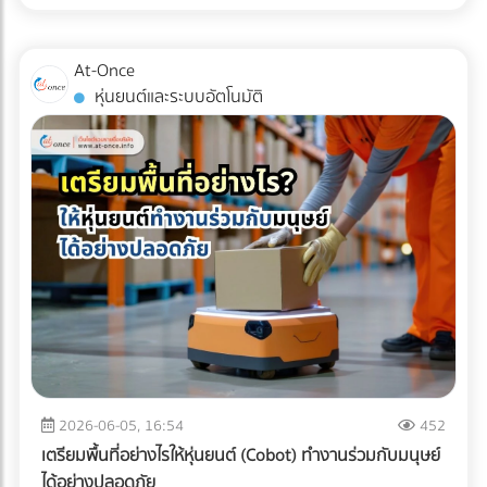
เหล่านี้คือเครื่องมือในการบริหารจัดการภาษีที่มีประสิทธิภาพในปี
การตามแก้ปัญหาที่ปลายทางอย่างแน่นอน
การขนส่งแบบ Cold Chain สำหรับมัทฉะ ไม่ใช่แค่การนำสินค้าไป
2026 หลายองค์กรอาจยังไม่ทราบว่า ค่าใช้จ่ายในการเช่ารถบัส
แช่ตู้เย็น แต่คือการ "ควบคุมอุณหภูมิและความชื้นให้คงที่แบบไร้
หรือ เช่ารถทัวร์ สามารถนำไปเป็นรายจ่ายเพื่อหักภาษีบริษัทได้
At-Once
รอยต่อ" (Seamless Temperature Control) ตั้งแต่หน้าฟาร์มที่
หากมีการวางแผนอย่างถูกต้องตามข้อกำหนดของกรม
หุ่นยนต์และระบบอัตโนมัติ
ญี่ปุ่นจนถึงประตูโรงงานในไทย 1. Origin (ต้นทางที่ญี่ปุ่น):
สรรพากร เงื่อนไขการนำค่าใช้จ่าย Outing & CSR ไปหักภาษี
กระบวนการเริ่มต้นตั้งแต่หลังจากการบด ผงมัทฉะจะถูกบรรจุใน
บริษัท การจะตอบคำถามว่า "เช่ารถบัสจัดสัมมนา หักภาษีได้
ถุงฟอยล์ทึบแสงแบบสุญญากาศ หรือซีลพร้อมซองดูดออกซิเจน
ไหม?" ต้องพิจารณาเงื่อนไขหลัก ดังนี้: ต้องมีวัตถุประสงค์เพื่อ
ทันที จากนั้นจะถูกนำไปจัดเก็บในคลังสินค้าควบคุมอุณหภูมิ (มัก
การพัฒนาบุคลากร: กิจกรรมต้องมีกำหนดการ (Itinerary)
จะต่ำกว่า 15°C หรือในบางเกรดอาจติดลบ) 2. Transit (ระหว่าง
ชัดเจน เช่น มีการอบรมสัมมนา หรือทำกิจกรรม CSR ที่เป็น
การเดินทาง): การขนส่งทางเรือ (Ocean Freight) จากญี่ปุ่นมา
ประโยชน์ต่อสังคม เป็นสิทธิประโยชน์ที่พนักงานทุกคนเข้าถึงได้:
ไทยใช้เวลาประมาณ 10-14 วัน หากใช้ตู้คอนเทนเนอร์ปกติ (Dry
ต้องเป็นการจัดเลี้ยงหรือสวัสดิการที่ให้สิทธิพนักงานทุกคนอย่าง
Container) อุณหภูมิภายในตู้อาจพุ่งสูงถึง 50-60°C ในตอน
เท่าเทียม ไม่เลือกปฏิบัติเฉพาะกลุ่ม มีหลักฐานการจ่ายเงินที่ถูก
กลางวัน ซึ่งจะอบผงมัทฉะจนเสื่อมสภาพทั้งหมด ธุรกิจ B2B จึง
ต้อง: ต้องมีใบกำกับภาษี/ใบเสร็จรับเงินที่ระบุชื่อบริษัทของคุณ
ต้องเลือกใช้ ตู้คอนเทนเนอร์ควบคุมอุณหภูมิ (Reefer
อย่างครบถ้วน 3 เทคนิคเช่ารถทัวร์เหมาคันให้ "ประหยัดงบ" และ
Container) ที่สามารถตั้งค่าอุณหภูมิให้คงที่ตลอดการเดินทาง
ถูกต้องตามกฎหมาย การประเมินจำนวนคนและประเภทรถ
ฝ่ามหาสมุทร 3. Destination (ปลายทางที่ไทย): เมื่อสินค้าถึง
(Capacity Planning): เลือกรถให้พอดีกับจำนวนคน เช่น
ท่าเรือประเทศไทย ความท้าทายคือ "อุณหภูมิภายนอกที่ร้อนจัด"
พนักงาน 20 คน ควรเลือกมินิบัสแทนรถบัสขนาด 40 ที่นั่ง เพื่อ
2026-06-05, 16:54
452
กระบวนการเคลียร์สินค้าทางศุลกากร (Customs Clearance)
ลดค่าใช้จ่ายส่วนเกิน การคำนวณเส้นทางและจุดแวะพัก: วางแผน
เตรียมพื้นที่อย่างไรให้หุ่นยนต์ (Cobot) ทำงานร่วมกับมนุษย์
ต้องทำอย่างรวดเร็ว และขนถ่ายสินค้าขึ้นรถบรรทุกห้องเย็น
เส้นทางให้ชัดเจนเพื่อหลีกเลี่ยงการวิ่งรถอ้อม ซึ่งจะช่วยลดต้นทุน
ได้อย่างปลอดภัย