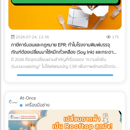
เงินว่า "ขาดทุน" หรือ "กำไรน้อยมาก" ต่อเนื่อง 3-5 ปี แต่
กับใครก็ได้ การหาบริษัท Logistics (3PL) ที่มีรถขนส่งแบบ Air-
คุณหาทีมที่ใช่! การปรับเปลี่ยนโครงสร้างราคา สร้าง Landing
กรรมการบริษัทกลับมีการซื้อทรัพย์สินขนาดใหญ่ เช่น รถสปอร์ต
Ride Suspension พร้อมทีมงานที่ผ่านการอบรมมาตรฐาน
Page ที่มี Conversion Rate สูง และการยิงโฆษณาเจาะตลาด
อสังหาริมทรัพย์ หรือมีการโอนเงินออกไปยังบัญชีส่วนตัวบ่อย
White Glove Service ไม่ใช่เรื่องง่ายและต้องใช้เวลาในการตรวจ
ต่างชาติ ต้องอาศัยความเชี่ยวชาญเฉพาะทาง หากทีม In-house
ครั้ง AI จะประเมินว่านี่คือการโยกเงินบริษัท (Siphoning) หรือการ
สอบประวัติอย่างละเอียด ลดความเสี่ยงและประหยัดเวลาของฝ่าย
ของโรงแรมคุณมีงานล้นมืออยู่แล้ว การใช้บริการ Outsource คือ
ปกปิดรายได้ 3. สินค้าคงเหลือ (Inventory) ในงบ ไม่สอดคล้อง
จัดซื้อ ด้วยการค้นหาและเปรียบเทียบบริษัทขนส่งเฉพาะทาง
ทางออกที่รวดเร็วและคุ้มค่าที่สุด อย่าปล่อยให้ห้องพักต้องว่าง
กับความเป็นจริง นี่คือจุดตายของธุรกิจซื้อมาขายไป หากยอด
2026-07-24, 13:36
175
สำหรับเครื่องมือแพทย์ (Healthcare Logistics) ที่ได้มาตรฐาน
เปล่าในช่วง Low Season! ยกระดับการตลาดโรงแรมของคุณวัน
ขายของคุณน้อย แต่การสั่งซื้อวัตถุดิบหรือนำเข้าสินค้ามีปริมาณ
สากล ได้ฟรีที่ At-once แพลตฟอร์มรวบรวมธุรกิจ B2B ชั้นนำ
ภาษีคาร์บอนและกฎหมาย EPR: ทำไมโรงงานพิมพ์บรรจุ
นี้ เข้ามาค้นหาพาร์ทเนอร์ที่เชี่ยวชาญบน At-once แพลตฟอร์ม
มหาศาลจน "สต็อกบวม" ผิดปกติ สรรพากรจะตั้งข้อสงสัยว่า
ของประเทศไทย
ภัณฑ์ต้องเปลี่ยนมาใช้หมึกถั่วเหลือง (Soy Ink) และกระดาษ
รวบรวมบริษัท B2B ชั้นนำของไทย เรามีตัวเลือกให้คุณครบจบใน
คุณแอบขายสินค้าแบบไม่มีใบกำกับภาษี (ขายของเถื่อน/ขายตัด
FSC
ปี 2026 คือจุดเปลี่ยนผ่านสำคัญที่เรื่องของ "ความยั่งยืน
ที่เดียว: Digital Marketing Agency: ผู้เชี่ยวชาญด้านการวาง
ราคา) 4. ค่าใช้จ่ายเบ็ดเตล็ดและค่ารับรองพุ่งสูงปรี๊ด การยัด
(Sustainability)" ไม่ใช่แค่แคมเปญ CSR เพื่อภาพลักษณ์อีกต่อ
กลยุทธ์และยิงแอดเจาะตลาดต่างชาติ Web Developer / UX-UI
"รายจ่ายส่วนตัว" เข้ามาเป็น "ค่าใช้จ่ายบริษัท" เป็นเรื่องที่ AI จับ
ไป แต่กลายเป็น "กำแพงภาษี" และ "ข้อกีดกันทางการค้า" ที่ส่ง
Designer: ทีมสร้าง Landing Page และระบบ Direct Booking
ทางได้ง่ายมาก หากหมวดหมู่ค่ารับรอง ค่าเดินทาง หรือค่าใช้จ่าย
ผลกระทบต่อต้นทุนของธุรกิจ B2B โดยตรง โดยเฉพาะกฎหมาย
ที่ลื่นไหล SEO Specialist: ช่วยให้เว็บไซต์โรงแรมของคุณติดหน้า
เบ็ดเตล็ด มีสัดส่วนที่สูงผิดปกติเมื่อเทียบกับรายได้รวมของ
EPR (Extended Producer Responsibility) ที่บีบให้เจ้าของ
แรก Google เมื่อ Nomad ค้นหาที่พัก พร้อมเปลี่ยนยอดวิวให้
บริษัท (Benchmarking) เตรียมตัวรับจดหมายเชิญพบเจ้าหน้าที่
แบรนด์ต้องรับผิดชอบต่อซากบรรจุภัณฑ์ของตนเอง หากโรงงาน
เป็นยอดจองหรือยัง? เข้ามาเปรียบเทียบผลงานและติดต่อเอเจน
At-Once
ได้เลย 5. ทำธุรกรรมคริปโตฯ หรือ Digital Assets โดยไม่ลง
ของคุณผลิตบรรจุภัณฑ์ที่รีไซเคิลยาก หรือปล่อยคาร์บอนสูง
ซี่ระดับมืออาชีพได้ฟรีทันทีที่ At-once ให้เราเป็นสะพานเชื่อมธุรกิจ
เครื่องมือช่าง
บัญชี การรับชำระค่าสินค้าจากคู่ค้าต่างประเทศด้วย
ลูกค้ารายใหญ่ระดับโลกจะตัดคุณออกจาก Supply Chain ทันที
คุณสู่ความสำเร็จ!
Cryptocurrency แล้วไม่แปลงค่าเงินมาบันทึกเป็นรายได้ หรือโอน
นี่คือเหตุผลว่าทำไมการเปลี่ยนมาใช้วัสดุรักษ์โลกจึงเป็นทางรอด
เข้ากระเป๋าส่วนตัว ถือเป็นการหลบเลี่ยงภาษีที่ปัจจุบันสรรพากร
เดียว ทำไมต้องเป็นกระดาษ FSC และ หมึกถั่วเหลือง (Soy Ink)?
ร่วมมือกับกระดานเทรด (Exchange) เพื่อตรวจสอบร่องรอย
เมื่อพูดถึงการพิมพ์บรรจุภัณฑ์ องค์ประกอบหลักที่ถูกเพ่งเล็งคือ