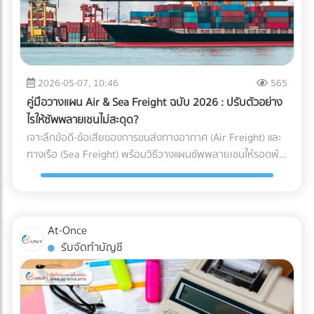
ได้คุ้มค่ากว่า) ความเร็วหรือพื้นที่ สำคัญกว่ากัน? (ตัว U เน้น
เหตุผลที่ธุรกิจยุค 2026 ขาด “สำนักงานบัญชีมืออาชีพ” ไม่ได้
ประหยัดพื้นที่และยืดหยุ่น ส่วนตัว I เน้นความเร็วและลดคอขวด)
การจ้างสำนักงานบัญชีที่ได้มาตรฐาน เป็นได้มากกว่าแค่งาน
กำลังมองหาผู้เชี่ยวชาญด้านคลังสินค้าอยู่หรือเปล่า? การ
ธุรการหรือผู้คีย์ข้อมูล ราคาที่ต้องจ่าย "ไม่ใช่ความสิ้นเปลือง แต่
ออกแบบ Layout ที่ดีเป็นเพียงจุดเริ่มต้น การก่อสร้างโครงสร้าง
คือการลงทุน" ที่ช่วยชี้ชะตาความอยู่รอดขององค์กรด้วย 3
ที่แข็งแรง การติดตั้งชั้นวาง (Racking System) ที่ได้มาตรฐาน
เหตุผลหลัก ดังนี้: 1. เป็นเครื่องดักจับ Red Flags ก่อนถึงมือ AI
2026-05-07, 10:46
565
และการวางระบบคลังสินค้า (WMS) คือฟันเฟืองที่ช่วยให้ธุรกิจ
สรรพากร สำนักงานบัญชีมืออาชีพ (ที่มี CPA หรือ CPD ดูแล) จะ
ของคุณเติบโตอย่างมั่นคง หากคุณกำลังมองหา บริษัทรับเหมา
คู่มือวางแผน Air & Sea Freight ฉบับ 2026 : ปรับตัวอย่าง
ทำหน้าที่เป็น “แนวป้องกันแรก” ตรวจสอบความสอดคล้องของ
ก่อสร้างคลังสินค้า, ผู้ให้บริการออกแบบและติดตั้งระบบชั้นวาง
ไรให้ซัพพลายเชนไม่สะดุด?
ตัวเลข (Reconciliation) เทียบเคียงสัดส่วนรายได้และค่าใช้จ่ายให้
(Racking), หรือผู้ให้บริการ Logistics มืออาชีพ... ไม่ต้องเสีย
เจาะลึกข้อดี-ข้อเสียของการขนส่งทางอากาศ (Air Freight) และ
สมเหตุสมผล และช่วยอุดรอยรั่วของข้อมูลก่อนยื่นต่อกรม
เวลาเสิร์ชหาให้ยุ่งยาก!
ทางเรือ (Sea Freight) พร้อมวิธีวางแผนซัพพลายเชนให้รอดพ้น
สรรพากร 2. เปลี่ยนผ่านการยื่นเอกสารกระดาษ สู่ Digital Tax
ทุกวิกฤต ค้นหาพาร์ทเนอร์โลจิสติกส์ได้ที่ At-Once
อย่างไร้รอยต่อ สำนักงานบัญชียุคใหม่จะมีเครื่องมือและ
ซอฟต์แวร์ (Cloud Accounting) ที่เชื่อมต่อ API เข้ากับระบบของ
รัฐและธนาคารได้โดยตรง ช่วยลด Human Error และทำให้มั่นใจ
ว่าข้อมูลทุกเส้นทางเงินถูกส่งเข้าระบบอย่างถูกต้อง 100% 3.
At-Once
ยกระดับบทบาทสู่ "Virtual CFO" (ที่ปรึกษาทางการเงินส่วนตัว)
รับจัดทำบัญชี
บทบาทของนักบัญชีในปี 2026 ไม่ได้จบแค่การปิดงบ แต่คนเก่งๆ
จะนำ Data มาวิเคราะห์เพื่อวางแผนกลยุทธ์ ไม่ว่าจะเป็นการหา
ช่องทางใช้สิทธิประโยชน์ทางภาษีอย่างถูกต้อง การประเมินผลกระ
ทบจากภาษีคาร์บอน (Carbon Tax) ไปจนถึงการจัดทำงบการเงิน