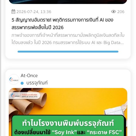
Logistics ของคุณควรมีใบรับรองมาตรฐาน เช่น ISO 13485
Page เฉพาะกิจ (Dedicated Landing Page) อย่าส่งลูกค้ากลุ่ม
(ระบบบริหารคุณภาพสำหรับเครื่องมือแพทย์) หรือ GDP (Good
นี้ไปที่หน้า Home ของเว็บไซต์โรงแรมทั่วไป ให้สร้างหน้า Landing
2026-07-24, 13:36
206
Distribution Practice) เพื่อการันตีความมืออาชีพ ระบบติดตาม
Page แยกออกมาต่างหากเพื่อขายแพ็กเกจ Long-stay โดย
5 สัญญาณอันตราย! พฤติกรรมทางการเงินที่ AI ของ
แบบ Real-Time (IoT Tracking): ในยุคนี้ การเช็กแค่ว่า "ของถึง
เฉพาะ หน้านี้ต้องโชว์ภาพห้องทำงานที่สว่าง มีปลั๊กไฟเพียงพอ
สรรพากรเพ่งเล็งในปี 2026
ไหนแล้ว" ไม่พออีกต่อไป ต้องมีเซนเซอร์ IoT ติดไว้กับกล่องสินค้า
และระบุความเร็วอินเทอร์เน็ตอย่างชัดเจน พร้อมปุ่ม Call-to-
ภาพจำของการที่เจ้าหน้าที่สรรพากรมานั่งพลิกดูบิลเงินสดทีละใบ
เพื่อวัดค่า G-Force (แรงกระแทก), อุณหภูมิ และความเอียง (Tilt)
Action ที่กระตุ้นให้เกิดการจองตรง (Direct Booking) ทันที 2.
ได้จบลงแล้ว ในปี 2026 กรมสรรพากรใช้ระบบ AI และ Big Data
ตลอดการเดินทาง ซึ่งข้อมูลเหล่านี้สามารถใช้เป็นหลักฐานยืนยัน
จัดแพ็กเกจ "Ready to Work" เพื่ออัปราคา (Upselling) แทนที่
ในการเชื่อมโยงข้อมูลทางการเงินของธุรกิจแบบเรียลไทม์ (Real-
ความสมบูรณ์ของสินค้าเมื่อส่งมอบได้ สรุปความคุ้มค่า (ROI):
จะลดราคาห้องพักเพื่อแข่งกับอพาร์ตเมนต์ ให้คุณเพิ่มมูลค่า
time Cross-checking) การแต่งบัญชี หรือหลบเลี่ยงภาษีด้วยวิธี
ทำไมถึงควรลงทุนใน Specialized Logistics? ผู้บริหารหลาย
(Value-added) เข้าไปในห้องพัก เช่น เพิ่มหน้าจอ Monitor 27
เดิมๆ กลายเป็นความเสี่ยงระดับวิกฤตที่อาจทำให้บริษัทโดนภาษี
ท่านอาจกังวลเรื่องต้นทุน เพราะการจ้าง Premium Freight
นิ้ว และเก้าอี้เพื่อสุขภาพ (Ergonomic Chair) การลงทุนซื้อ
ย้อนหลังจนล้มละลายได้ หากธุรกิจของคุณยังมีพฤติกรรม
ย่อมมีราคาสูงกว่าขนส่งทั่วไปประมาณ 20-30% แต่ในมุมมอง
At-Once
อุปกรณ์เหล่านี้เพียงหลักพัน สามารถนำมาตั้งเป็นแพ็กเกจ "Pro
ทางการเงินแบบนี้อยู่ นี่คือ 5 สัญญาณอันตรายที่ AI ของ
ของการบริหารความเสี่ยง (Risk Management) การลงทุนตรง
บรรจุภัณฑ์
Nomad" ที่ชาร์จราคาเพิ่มได้เดือนละหลายพันบาท แถมยังเป็น
สรรพากรจะจัดว่าบริษัทคุณเป็น "กลุ่มเสี่ยงสูง (High Risk)"
นี้ "คุ้มค่ามหาศาล" เมื่อเทียบกับสิ่งที่คุณต้องเสียหากเกิดข้อผิด
สเปกที่ดึงดูดใจชาว Remote Worker ขั้นสุด 3. ยิงโฆษณาแบบ
ทันที: 1. ข้อมูล e-Tax ไม่ตรงกับ Statement ธนาคาร AI
พลาด เช่น ค่าซ่อมแซมอะไหล่หลักแสน, ค่าเสียโอกาสจากการ
เจาะจงเป้าหมาย (Precision Targeting Ads) เลิกหว่านโฆษณา
สามารถดึงข้อมูลความเคลื่อนไหวของบัญชีธนาคาร (ที่เข้าเกณฑ์
เลื่อนวันเปิดคลินิก, ค่าปรับจากโรงพยาบาล หรือแม้แต่การถูก
กว้างๆ แล้วหันมาใช้กลยุทธ์ยิงแอด (Digital Ads) เจาะกลุ่มคน
รายงาน) มาจับคู่กับรายได้ที่คุณสำแดงผ่านระบบ e-Tax Invoice
บริษัทประกันปฏิเสธความคุ้มครองเพราะใช้ระบบขนส่งที่ไม่ได้
ต่างชาติที่ทำงานออนไลน์ เช่น ค้นหาผู้ที่สนใจ "Work from
และ e-Withholding Tax หากมีเงินโอนเข้าบัญชีบริษัทจำนวนมาก
มาตรฐาน การเลือกใช้บริการขนส่งเฉพาะทางจึงเปรียบเสมือน
Thailand", "Digital Nomad Visa Thailand" หรือทำ
แต่ยอดขายที่แจ้งเสียภาษีกลับต่ำเตี้ยเรี่ยดิน ระบบจะตีธงแดงทันที
การซื้อ "ความสบายใจ" และ "ความมั่นคง" ให้กับธุรกิจของคุณ
Retargeting ไปยังกลุ่มที่เคยเข้ามาดูเว็บไซต์ของคุณแต่ยังไม่
2. ขาดทุนสะสมติดต่อกัน... แต่เจ้าของรวยขึ้น บริษัทแจ้งงบการ
ครับ ???? อุปกรณ์การแพทย์ของคุณมีมูลค่าสูงเกินกว่าจะฝากไว้
ตัดสินใจจอง อย่าปล่อยให้โอกาสหลุดลอยไป... ให้ At-once ช่วย