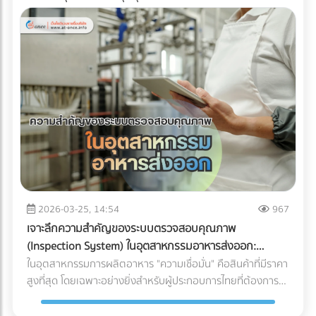
2026-03-25, 14:54
967
เจาะลึกความสำคัญของระบบตรวจสอบคุณภาพ
(Inspection System) ในอุตสาหกรรมอาหารส่งออก:
ปราการด่านสุดท้ายสู่ตลาดโลก
ในอุตสาหกรรมการผลิตอาหาร "ความเชื่อมั่น" คือสินค้าที่มีราคา
สูงที่สุด โดยเฉพาะอย่างยิ่งสำหรับผู้ประกอบการไทยที่ต้องการ
ส่งออกสินค้าไปยังตลาดต่างประเทศที่มีมาตรฐานเข้มงวดอย่าง
สหภาพยุโรป (EU), สหรัฐอเมริกา หรือญี่ปุ่น การมีรสชาติที่ดีอาจ