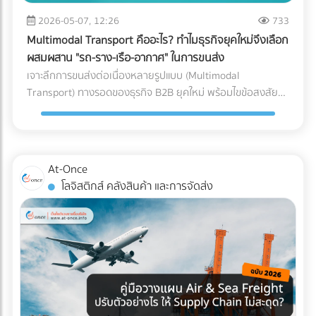
หลักของ AI ทันที วิธีแก้: ลงบันทึกรายได้และค่าใช้จ่ายทุกรายการ
ซื้อคุมงบประมาณ Logistics ได้อย่างมีประสิทธิภาพ กำลัง
ขนาดใหญ่, ธุรกิจที่มีปริมาณการเข้า-ออกของสินค้ามหาศาล
ตามความเป็นจริง นอกจากจะปลอดภัยจากสรรพากรแล้ว งบ
2026-05-07, 12:26
733
วางแผนขนส่งสินค้าล็อตใหญ่อยู่ใช่ไหม? ไม่ต้องเสียเวลาโทรเช็
(High-volume), หรือสินค้าที่มีน้ำหนักมาก/ชิ้นใหญ่ที่เคลื่อนย้าย
การเงินที่สะท้อนกำไรที่แท้จริง ยังช่วยให้ธุรกิจกู้ขอสินเชื่อกับ
กราคาหลายที่ให้วุ่นวาย! ค้นหาและเปรียบเทียบ บริษัทขนส่ง
Multimodal Transport คืออะไร? ทำไมธุรกิจยุคใหม่จึงเลือก
ยาก 3. รูปแบบตัว L (L-Shaped Layout) ผังคลังสินค้าแบบตัว
ธนาคาร หรือดึงดูดนักลงทุนได้ง่ายขึ้นด้วย 2. ปรับตัวเข้าสู่ระบบ
สินค้า, ผู้ให้บริการขนส่งเหมาคัน, และบริษัท Logistics ชั้นนำ ที่มี
ผสมผสาน "รถ-ราง-เรือ-อากาศ" ในการขนส่ง
L จะคล้ายกับตัว I แต่จุดรับสินค้าและจุดจ่ายสินค้าจะตั้งฉากกันที่
Digital Tax แบบเต็มรูปแบบ ความผิดพลาดเล็กๆ น้อยๆ จาก
รถพร้อมให้บริการทุกประเภท ผ่านการคัดกรองความน่าเชื่อถือ
เจาะลึกการขนส่งต่อเนื่องหลายรูปแบบ (Multimodal
มุม 90 องศา (อยู่คนละด้านของผนังอาคาร) มักเกิดขึ้นจากข้อ
การทำงานของคน (Human Error) เช่น พิมพ์ตัวเลขใบกำกับ
แล้ว ได้ที่นี่
Transport) ทางรอดของธุรกิจ B2B ยุคใหม่ พร้อมไขข้อสงสัยว่า
จำกัดของรูปทรงอาคาร หรือพื้นที่ที่ดิน ข้อดี: แยกพื้นที่รับและส่ง
ภาษีผิด หรือหัก ณ ที่จ่ายไม่ครบ ถือเป็นหนึ่งในสาเหตุหลักที่ทำให้
ใครคือ "เจ้าภาพ" ตัวจริงที่ช่วยคุมต้นทุนและเวลา ค้นหาพาร์ท
สินค้าออกจากกันอย่างชัดเจน ลดความแออัดบริเวณประตูได้ดี
โดนเรียกตรวจสอบ วิธีแก้: เปลี่ยนจากการใช้กระดาษ มาใช้ระบบ
เนอร์ได้ที่ At-Once
เทียบเท่าตัว I ข้อควรระวัง: การไหลเวียนของสินค้าอาจต้องเข้า
e-Tax Invoice & e-Receipt และ e-Withholding Tax ที่เชื่อมต่อ
โค้ง ซึ่งต้องคำนวณพื้นที่วงเลี้ยวของรถโฟล์คลิฟต์ให้ดี เพื่อ
กับระบบบัญชีบนคลาวด์ ซึ่งไม่เพียงแต่ช่วยลดต้นทุนค่าเอกสาร
ป้องกันอุบัติเหตุ เหมาะกับใคร?: อาคารที่มีรูปทรงตัว L อยู่แล้ว,
At-Once
แต่ยังทำให้ข้อมูลวิ่งตรงเข้าสู่ระบบของสรรพากรอย่างแม่นยำและ
คลังสินค้าที่ต้องการแยกประเภทรถบรรทุกขาเข้าและขาออกแบบ
โลจิสติกส์ คลังสินค้า และการจัดส่ง
ไร้รอยต่อ 3. กระทบยอด (Reconcile) บัญชีและสต็อกสินค้า
เด็ดขาด (เช่น รถเทรลเลอร์ส่งของเข้าทางด้านหน้า รถกระบะรับ
อย่างสม่ำเสมอ ข้อผิดพลาดสุดคลาสสิกของ SME คือการ "ดอง
ของออกทางด้านข้าง) เช็กลิสต์: เลือก Layout แบบไหนให้ตอบ
เอกสาร" ไว้ทำทีเดียวตอนสิ้นปี ซึ่งในยุคที่สรรพากรเห็นข้อมูล e-
โจทย์ที่สุด? หากคุณกำลังจะสร้างคลังสินค้าใหม่ หรือรีโนเวทคลัง
Payment ของคุณแทบจะแบบ Real-time การรอแก้ปัญหาตอน
เดิม ลองใช้ 3 คำถามนี้เป็นตัวกรองครับ: ลักษณะอาคารของคุณ
สิ้นปีถือว่าสายเกินไป วิธีแก้: ต้องทำการ "กระทบยอดบัญชี"
เป็นแบบไหน? (หากมีประตูฝั่งเดียว = บังคับตัว U, หากมีประตู
ระหว่าง Statement ธนาคาร กับสมุดบัญชีรายวันเป็นประจำ "ทุก
หน้า-หลัง = ทำตัว I ได้) คุณใช้รถโฟล์คลิฟต์กี่คัน? (ถ้างบจำกัด
เดือน" รวมถึงต้องมีการนับสต็อกสินค้าให้ตรงกับตัวเลขในระบบ
และมีรถน้อย การใช้ผังตัว U จะช่วยให้บริหารการใช้รถโฟล์คลิฟต์
อยู่เสมอ หากพบความผิดปกติจะได้ปรับปรุงแก้ไขได้ทันท่วงที 3