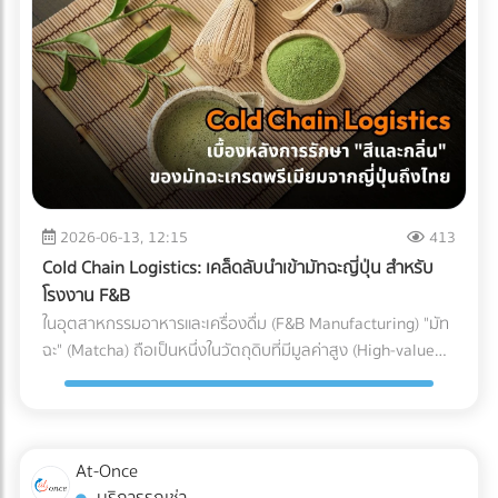
(Particulate Matter Control) ในกรณีของอุปกรณ์ที่ต้องสัมผัส
Parts) ที่ต้องทนต่อแรงดันและอุณหภูมิที่เปลี่ยนแปลงตลอดเวลา
ถูกบรรจุลงตู้คอนเทนเนอร์ สำหรับธุรกิจ SME หรือองค์กรที่
กับกระแสเลือดโดยตรง เช่น สายสวนหลอดเลือด (Catheters)
หากเลือกใช้ชิ้นส่วนที่ไม่ได้มาตรฐาน นี่คือสิ่งที่อาจต้องจ่ายคืนใน
ต้องการเติบโตในตลาดโลกอย่างยั่งยืน การยอมจ่ายค่าบริการที่
หรือถุงเก็บเลือด ฝุ่นผงเพียงเล็กน้อยที่ปะปนเข้าไปอาจทำให้เกิด
ภายหลัง: 1. ต้นทุนจากของเสียและเวลาสูญเปล่าในไลน์ผลิต
สมเหตุสมผลให้กับผู้เชี่ยวชาญ ย่อมเป็นทางเลือกที่ปลอดภัยและ
ภาวะลิ่มเลือดอุดตัน หรือการอักเสบขั้นรุนแรงในร่างกายผู้ป่วยได้
(False Reject & Downtime) อะไหล่ที่ราคาถูกมักจะแลกมากับ
คุ้มค่ากว่าการยอมเสี่ยงเพื่อประหยัดงบเพียงเล็กน้อย แต่ต้องมา
ระบบ Cleanroom จะคอยกรองฝุ่นละออง สะเก็ดผิวหนัง หรือ
การควบคุมคุณภาพ (QC) ที่หละหลวม สมมติว่ามีการนำ Stop
นั่งเสียใจกับค่าปรับและปัญหาสินค้าติดท่าเรือในภายหลังอย่าง
เส้นผมของพนักงาน ไม่ให้หลุดรอดลงไปในไลน์การผลิตอย่าง
Valve ที่ไม่ได้มาตรฐานมาประกอบ เมื่อถึงขั้นตอนทดสอบแรงดัน
แน่นอน
เด็ดขาด 3. การควบคุมอุณหภูมิและความชื้น (Temperature &
แล้วพบว่าวาล์วเกิดการรั่วซึม สิ่งที่ตามมาคือโรงงานต้องหยุด
Humidity) พลาสติกเกรดการแพทย์บางชนิดมีความไวต่อ
สายพานการผลิต เสียเวลาถอดประกอบใหม่ และสูญเสียต้นทุน
ความชื้นและอุณหภูมิ หากสภาพแวดล้อมแกว่งไปมา อาจส่งผล
ค่าแรงของพนักงานไปอย่างเปล่าประโยชน์ (Downtime Cost) 2.
2026-06-13, 12:15
413
ต่อขนาด (Dimension) และความแข็งแรงของชิ้นงาน
ค่าใช้จ่ายในการเคลมสินค้าและชื่อเสียงที่เสียไป (Warranty
Cold Chain Logistics: เคล็ดลับนำเข้ามัทฉะญี่ปุ่น สำหรับ
Cleanroom จะช่วยรักษาสภาพแวดล้อมให้คงที่ ทำให้ชิ้นส่วน
Claims & Reputation) "ความทนทาน" คือหัวใจของเครื่องปรับ
โรงงาน F&B
พลาสติกทุกชิ้นที่ถูกฉีดออกมามีขนาดที่แม่นยำ (Precision) ตาม
อากาศ ชิ้นส่วนอย่าง Accumulator ทำหน้าที่สำคัญในการดักจับ
ในอุตสาหกรรมอาหารและเครื่องดื่ม (F&B Manufacturing) "มัท
ที่วิศวกรออกแบบไว้ การบรรจุภัณฑ์ (Packaging): ขั้นตอนชี้ชะตา
ของเหลวไม่ให้ไหลกลับเข้าไปทำลายคอมเพรสเซอร์ หาก
ฉะ" (Matcha) ถือเป็นหนึ่งในวัตถุดิบที่มีมูลค่าสูง (High-value
ภายใน Cleanroom จุดบอดที่หลายคนมักมองข้ามคือ
Accumulator เกิดสนิมทะลุ หรือดักของเหลวไม่ได้
Ingredient) และได้รับความนิยมอย่างต่อเนื่อง แต่ในขณะเดียวกัน
กระบวนการบรรจุ แม้ชิ้นส่วนพลาสติกจะถูกผลิตออกมาอย่าง
คอมเพรสเซอร์จะพังก่อนหมดอายุการใช้งานทันที ต้นทุนในการ
มัทฉะก็เป็นวัตถุดิบที่ปราบเซียนที่สุดชนิดหนึ่ง เนื่องจากความ
สะอาดหมดจดเพียงใด แต่หากนำมาบรรจุใส่ถุงหรือกล่องใน
ส่งช่างไปซ่อมบำรุงหน้างาน (After-sales Service) และการเสีย
เปราะบางและไวต่อสภาพแวดล้อม สำหรับโรงงานผู้ผลิต การนำ
สภาพแวดล้อมเปิดธรรมดา ชิ้นงานนั้นก็จะเกิดการปนเปื้อนทันที
ชื่อเสียงของแบรนด์ เป็นต้นทุนแฝงที่แพงกว่าส่วนต่างค่าอะไหล่
เข้ามัทฉะเกรดพรีเมียมจากประเทศญี่ปุ่นมายังประเทศไทย ไม่ใช่แค่
ในโรงงานมาตรฐาน การนำชิ้นส่วนพลาสติกออกจากแม่พิมพ์
At-Once
หลายร้อยเท่า 3. ต้นทุนจากการไม่ผ่านมาตรฐานสากล
การขนส่งผงชาใส่ตู้คอนเทนเนอร์แล้วจบไป เพราะหากขาดการ
(Demolding), การประกอบชิ้นส่วน (Assembly), และ การซีล