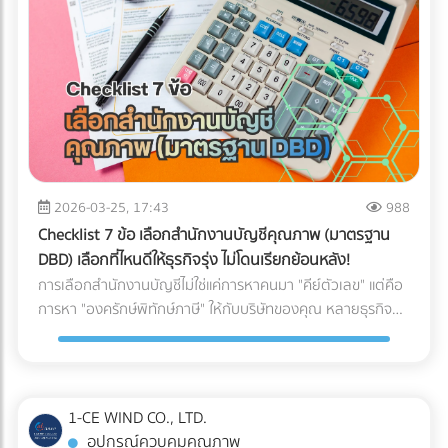
ให้พร้อมสำหรับการสเกลธุรกิจ บทสรุป: AI ไม่ได้ถูกสร้างมาเพื่อ
จับผิดคนทำถูก แต่สร้างมาเพื่อหา "ความย้อนแย้งของ Data"
ดังนั้น ตราบใดที่งบการเงินและเอกสารทางภาษีของคุณ
สอดคล้องกับความเป็นจริง AI ของสรรพากรก็ไม่ใช่เรื่องที่น่า
กลัวแต่อย่างใด ไม่แพ้คู่แข่ง ไม่พลาดเรื่องภาษี!
2026-03-25, 17:43
988
Checklist 7 ข้อ เลือกสำนักงานบัญชีคุณภาพ (มาตรฐาน
DBD) เลือกที่ไหนดีให้ธุรกิจรุ่ง ไม่โดนเรียกย้อนหลัง!
การเลือกสำนักงานบัญชีไม่ใช่แค่การหาคนมา "คีย์ตัวเลข" แต่คือ
การหา "องครักษ์พิทักษ์ภาษี" ให้กับบริษัทของคุณ หลายธุรกิจ
ต้องปิดตัวลงหรือเสียกำไรมหาศาลเพียงเพราะการจัดการบัญชีที่
ผิดพลาด วันนี้เราจะพาไปเจาะลึก 7 Checklist สำคัญในการเฟ้น
หา สำนักงานบัญชีคุณภาพ ตามเกณฑ์ของกรมพัฒนาธุรกิจการ
ค้า (DBD) เพื่อตอบคำถามที่ว่า "เลือกสำนักงานบัญชีที่ไหนดี" ให้
1-CE WIND CO., LTD.
คุ้มค่าและปลอดภัยที่สุด
อุปกรณ์ควบคุมคุณภาพ