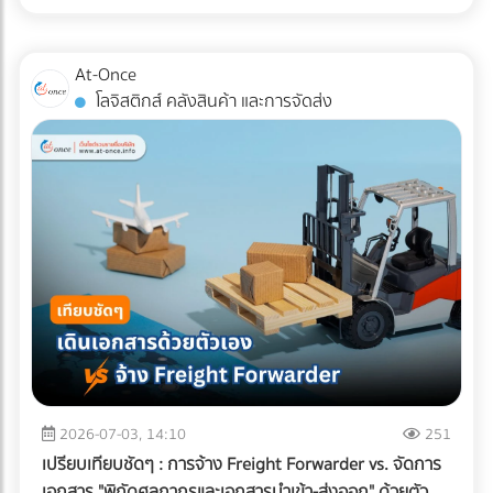
สำหรับแวดวง อาหารแช่แข็ง (Frozen Food) ความตั้งใจดีนี้มักจะ
หากพื้นที่ดาดฟ้าของคุณมีระดับความลาดเอียง (Slope) ไม่ดีพอ
ถูกเบรกโดยฝ่าย R&D และ QA ด้วยคำถามแทงใจดำที่ว่า...
หรือท่อระบายน้ำ (Floor Drain) อุดตัน จะทำให้เกิดปัญหาน้ำท่วม
"เปลี่ยนแพ็กเกจจิ้งแล้ว Shelf Life จะสั้นลงไหม? สินค้าจะเกิด
At-Once
ขัง สิ่งที่ต้องทำ: ก่อนปูพื้นใหม่ ควรเช็กระดับความลาดเอียงของ
เกล็ดน้ำแข็ง (Freezer Burn) หรือเปล่า? และถุงจะกรอบแตกใน
โลจิสติกส์ คลังสินค้า และการจัดส่ง
พื้นคอนกรีตว่าสามารถทำให้น้ำไหล ลงท่อได้สะดวกหรือไม่ และ
ห้องเย็นไหม?" ความกังวลนี้คือความจริงที่หลีกเลี่ยงไม่ได้ ใน
ควรเพิ่มจุดระบายน้ำ หรือใส่ตะแกรงกันเศษใบไม้ขยะอุดตัน ????
อุตสาหกรรมอาหารแช่แข็ง การใช้วัสดุรักษ์โลกแบบผิดประเภทอาจ
จุดบอดสำคัญ: ทำไม "ระบบกันซึม" ถึงเป็นสิ่งที่ห้ามตัดงบทิ้งเด็ด
ทำให้อายุการเก็บรักษาที่เคยอยู่ได้นาน 1-2 ปี ลดลงอย่าง
ขาด? หลายคนมักตกหลุมพรางด้วยการนำหญ้าเทียม แผ่นไม้
ฮวบฮาบ หรือเกิดความเสียหายระหว่างขนส่ง ซึ่งส่งผลกระทบ
เทียม (Wood Plastic Composite) หรือกระเบื้อง ไปปูทับลงบน
อย่างรุนแรงต่อกำไรและชื่อเสียงของแบรนด์ เรามาทำความเข้าใจ
พื้นคอนกรีตดาดฟ้าเดิมโดยตรง เพราะคิดว่าพื้นปูนเก่าก็ดูแข็ง
ความท้าทายนี้ตามความเป็นจริง พร้อมหา "ทางรอด" เชิง
แรงดี แต่นี่คือ "ฝันร้าย" ที่รอวันปะทุเมื่อหน้าฝนมาเยือน
วิศวกรรมที่จะช่วยให้โรงงานของคุณรักษ์โลกได้ โดยที่อาหารแช่
ธรรมชาติของพื้นคอนกรีตดาดฟ้าที่ต้องตากแดดตากฝนมา
แข็งยังคงคุณภาพสมบูรณ์ 100% ทำไมบรรจุภัณฑ์รักษ์โลกทั่วไป
หลายปี ย่อมมีการยืดและหดตัวจนเกิด "รอยแตกร้าวขนาดเล็ก
ถึงสอบตกใน "ห้องเย็น"? หน้าที่หลักของบรรจุภัณฑ์อาหารแช่
(Hairline Cracks)" ที่ตาเปล่ามองไม่เห็น เมื่อคุณนำวัสดุไปปูทับ
แข็งคือการทนต่ออุณหภูมิติดลบ (ตั้งแต่ -18°C ไปจนถึง -40°C)
น้ำฝนจะซึมผ่านร่องพื้นลงไปขังอยู่ใต้แผ่นหญ้าเทียมหรือพื้นไม้
และต้องเป็น "เกราะป้องกัน (Barrier)" ไม่ให้ความชื้นระเหยออก
ความชื้นที่สะสมอยู่ตลอดเวลาจะค่อยๆ แทรกซึมลงตามรอยร้าว
จากอาหารจนเกิดสภาวะ Freezer Burn (เนื้อสัตว์หรืออาหาร
ของคอนกรีต ผลลัพธ์ที่ตามมาหากไม่ทำระบบกันซึม: เหล็กเส้น
แห้งกระด้างและเสียรสชาติ) พลาสติกแบบดั้งเดิมที่โรงงานนิยมใช้
2026-07-03, 14:10
251
เป็นสนิมและดันปูนแตก: ความชื้นจะทำปฏิกิริยากับเหล็กเส้นใน
(เช่น ไนลอนประกบ PE) มีความเหนียว ทนความเย็น และกันรอย
เปรียบเทียบชัดๆ : การจ้าง Freight Forwarder vs. จัดการ
โครงสร้างพื้นคอนกรีต ทำให้เหล็กบวมและดันให้คอนกรีตหลุด
เจาะทะลุจากความแหลมคมของเกล็ดน้ำแข็งได้ดีเยี่ยม แต่มัน
เอกสาร "พิกัดศุลกากรและเอกสารนำเข้า-ส่งออก" ด้วยตัว