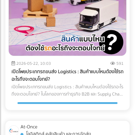
และคำแนะนำสำหรับ Site Manager จากการวางระบบระบายน้ำ
ทำงานของเครื่อง X-ray อย่างไร? เทคโนโลยี X-ray
อย่างรัดกุม โครงการสามารถดำเนินงานต่อได้ 100% ตลอดฤดู
อุตสาหกรรมอาหาร 2026 ใช้ระบบ AI ในการทำ Anomaly
ฝน อายุการใช้งานของเครื่องจักรไม่สั้นลง และไม่มีค่าซ่อมบำรุง
Detection (การตรวจจับความผิดปกติ) แทนที่จะตั้งค่าความหนา
ฉุกเฉิน สรุป 3 ข้อแนะนำก่อนเริ่มงาน: 1. เช็กประวัติน้ำท่วมย้อน
แน่นแบบตายตัว AI จะเรียนรู้ภาพของอาหารที่สมบูรณ์แบบนับ
หลัง 2. เตรียมเนินดินหรือพื้นที่สูงสำหรับจอดเครื่องจักรหลังเลิก
หมื่นภาพ เมื่อเจอสิ่งผิดปกติที่ซ่อนอยู่ในพื้นผิวที่ซับซ้อน (เช่น
งาน 3. จัดทำแผนฉุกเฉินในการอพยพเครื่องจักร กำลังเตรียม
ซีเรียล หรือถั่วรวม) AI จะประมวลผลและคัดแยกได้อย่างแม่นยำ 3
พื้นที่ก่อสร้าง หรือต้องการเช่าเครื่องจักรหนัก หรือวางแผน
เทรนด์ความสามารถใหม่ของระบบ QC อาหารอัตโนมัติ 1. การ
จัดการเรื่องน้ำ? ค้นหาและเปรียบเทียบบริการได้ที่ At-Once
ตรวจจับสิ่งแปลกปลอมความหนาแน่นต่ำ: AI ช่วยให้เครื่องสแกน
แพลตฟอร์มรวมธุรกิจ B2B อันดับหนึ่งของไทย
x-ray ตรวจจับพลาสติกบาง, ยาง, หรือกระดูกอ่อนในเนื้อสัตว์
2026-05-22, 10:03
591
ซึ่งเป็นสิ่งที่รังสี X-ray แบบเดิมมักจะมองข้าม 2. ตรวจสอบบรรจุ
เปิดโพยประเภทรถขนส่ง Logistics : สินค้าแบบไหนต้องใช้รถ
ภัณฑ์และน้ำหนักในขั้นตอนเดียว: เครื่อง X-ray ยุคใหม่สามารถ
อะไรถึงจะตอบโจทย์?
ตรวจสอบรอยซีลรั่ว สินค้าแหว่งหาย และเช็กน้ำหนักรวมไปพร้อม
เปิดโพยประเภทรถขนส่ง Logistics : สินค้าแบบไหนต้องใช้รถอะไร
กับการหาสิ่งแปลกปลอมในเสี้ยววินาที 3. Data Analytics &
ถึงจะตอบโจทย์? ในโลกของการทำธุรกิจ B2B และ Supply Chain
Cloud Monitoring: เชื่อมต่อข้อมูลขึ้น Cloud แบบ Real-time
การขนส่งสินค้าไม่ใช่แค่การนำของจากจุด A ไปส่งที่จุด B แต่คือ
ทำให้ผู้จัดการโรงงานรู้ได้ทันทีว่าของเสียเกิดจากไลน์ผลิตไหน
การต่อสู้กับ "ต้นทุนแฝง" และ "ความปลอดภัยของสินค้า" หลาย
เพื่อแก้ไขปัญหาได้ตรงจุด การอัปเกรดมาใช้เครื่อง X-ray AI จะ
ครั้งที่ฝ่ายจัดซื้อหรือผู้ประกอบการเลือกจ้างรถขนส่งขนาดใหญ่
ช่วยให้โรงงาน วิธีลด False Reject โรงงานอาหาร ได้อย่างเป็น
เกินความจำเป็นเพราะเผื่อเหลือเผื่อขาด จนทำให้ค่าใช้จ่ายบาน
At-Once
รูปธรรม และผ่านมาตรฐานระดับโลกอย่าง HACCP, GMP หรือ
ปลาย หรือบางครั้งเลือกใช้รถผิดประเภทจนสินค้าเสียหายระหว่าง
โลจิสติกส์ คลังสินค้า และการจัดส่ง
BRC ได้ง่ายขึ้น ต้องการอัปเกรดเทคโนโลยีตรวจสอบคุณภาพใน