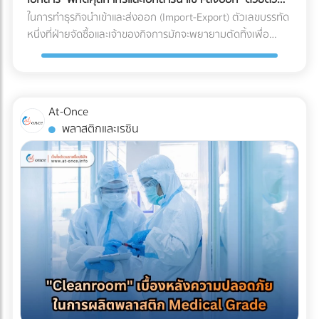
ร่อน (Spalling Concrete) ฝ้าเพดานชั้นล่างพังทลาย: น้ำที่ซึม
"รีไซเคิลไม่ได้" ในขณะที่หากคุณเปลี่ยนไปใช้พลาสติกชีวภาพที่
เอง
ในการทำธุรกิจนำเข้าและส่งออก (Import-Export) ตัวเลขบรรทัด
ลงมาจะหยดใส่ฝ้าเพดานชั้นล่าง ทำให้ฝ้าเกิดรอยด่าง เป็นเชื้อรา
ย่อยสลายได้ (เช่น PLA) วัสดุเหล่านี้มักจะเปราะบาง ทนความเย็น
หนึ่งที่ฝ่ายจัดซื้อและเจ้าของกิจการมักจะพยายามตัดทิ้งเพื่อ
หรือทะลุพังลงมา ทำลายเฟอร์นิเจอร์และระบบไฟที่เพิ่งทำใหม่
จัดไม่ได้ ถุงจะกรอบและแตกหักง่ายมากเมื่อเจออุณหภูมิติดลบ
ประหยัดต้นทุนคือ "ค่าบริการตัวแทนออกของ (Customs
ทั้งหมด ค่าซ่อมแซมที่แพงกว่าค่าป้องกัน: หากเกิดน้ำรั่วซึม คุณ
แถมยังมีอัตราการซึมผ่านของไอน้ำ (WVTR) สูง ทำให้อาหารสูญ
Broker) หรือ Freight Forwarder" หลายองค์กรมีความเชื่อว่า
จะต้องเสียเงินรื้อถอนพื้นดาดฟ้าที่เพิ่งตกแต่งเสร็จทั้งหมดออก
เสียน้ำหนักและคุณภาพอย่างรวดเร็ว 3 กลยุทธ์รักษาสมดุล: รักษ์
การจัดการจองเรือและเดินพิธีการศุลกากรด้วยตัวเองเป็นเพียง
เพื่อมาซ่อมแซมรอยรั่ว ซึ่งเป็นต้นทุนที่แพงกว่าการทำระบบกันซึม
โลกได้ โดย Shelf Life อาหารแช่แข็งไม่พัง หากโรงงานของคุณ
งานเอกสาร (Paperwork) ทั่วไปที่ใครๆ ก็ทำได้ แต่ในความเป็น
ตั้งแต่แรกหลายเท่าตัว เลือกระบบกันซึมดาดฟ้าอย่างไรให้จบ
At-Once
ต้องการเดินหน้าเรื่อง Eco-packaging ในอุตสาหกรรมอาหารแช่
จริง โลกของการค้าระหว่างประเทศถูกผูกมัดด้วยกฎหมายและข้อ
ปัญหา? ก่อนที่จะเริ่มงานตกแต่ง (Finishing) พื้นผิวดาดฟ้า คุณ
พลาสติกและเรซิน
แข็ง นี่คือทางออกที่แบรนด์ชั้นนำระดับโลกกำลังปรับใช้: 1. เปลี่ยน
บังคับที่ซับซ้อน การพยายามประหยัดงบหลักพันในการจ้างผู้
ควรลงทุนกับการทำ ระบบกันซึม (Waterproofing System) ที่มี
ผ่านสู่ Mono-material PE (พลาสติกชนิดเดียวที่เกิดมาเพื่อ
เชี่ยวชาญ อาจนำไปสู่ "ต้นทุนแฝงและค่าปรับหลักล้าน" ที่สามารถ
คุณภาพ โดยประเภทที่นิยมใช้สำหรับดาดฟ้ามีดังนี้: อะคริลิกกัน
ความเย็น) วงการอุตสาหกรรมอาหารแช่แข็งในปี 2026 กำลังมุ่ง
ทำให้ธุรกิจสะดุดจนถึงขั้นวิกฤตได้ นี่คือบทเรียนราคาแพงและ
ซึม (Acrylic Waterproof): เหมาะสำหรับดาดฟ้าทั่วไปที่มีการ
หน้าไปที่โครงสร้าง Mono-material PE (Polyethylene) คือการ
ความเสี่ยงระดับโครงสร้าง ที่ธุรกิจต้องแบกรับเมื่อตัดสินใจ
สัญจรไม่หนักมาก มีความยืดหยุ่น ทนทานต่อรังสียูวี และช่วย
ใช้พลาสติกตระกูล PE ทั้งหมดมาทำเป็นถุง เนื่องจาก PE มีจุด
จัดการเอกสารและพิกัดศุลกากรด้วยตัวเอง 3 สิ่งที่ไม่อยากให้เกิด
สะท้อนความร้อนได้ดี โพลียูรีเทนกันซึม (PU Waterproof): เหมาะ
เด่นเรื่องการทนความเย็นจัดได้ดี ไม่กรอบแตก และที่สำคัญคือ
เมื่อการจัดการเอกสารศุลกากรผิดพลาด 1. การสำแดง "พิกัด
สำหรับพื้นที่ที่มีน้ำขัง หรือดาดฟ้าที่ต้องการปูพื้นกระเบื้อง/ไม้
สามารถนำไปรีไซเคิลเข้าสู่ระบบเศรษฐกิจหมุนเวียน (Circular
ศุลกากร (HS Code)" ผิดพลาด HS Code (Harmonized
เทียมทับ มีความยืดหยุ่นสูงมาก ทนต่อรอยแตกร้าวของอาคารได้
Economy) ได้ 100% ตอบโจทย์กฎหมายต่างประเทศได้ทันที 2.
System Code) คือรหัสตัวเลขสากลที่ใช้แยกประเภทสินค้าทั่วโลก
ดีเยี่ยม ป้องกันน้ำซึมผ่านได้ 100% บทสรุป การรีโนเวทดาดฟ้าให้
ใช้เทคโนโลยี MDO-PE อัปเกรดความเหนียวและป้องกันรอยเจาะ
ซึ่งรหัสนี้จะเป็นตัวกำหนดอัตราภาษีนำเข้า-ส่งออกที่ธุรกิจต้อง
เป็น Rooftop ที่สวยงามและสร้างกำไรให้ธุรกิจ เป็นไอเดียที่ยอด
ทะลุ เพื่อแก้ปัญหาเรื่องความแข็งแรง โรงงานบรรจุภัณฑ์ยุคใหม่จะ
จ่าย การตีความ HS Code ไม่ใช่เรื่องตรงไปตรงมา สินค้าหนึ่งชิ้น
เยี่ยม แต่รากฐานที่สำคัญที่สุดของความสวยงามนั้นคือ "ความ
ใช้เทคโนโลยี MDO (Machine Direction Orientation) ในการยืด
อาจเข้าข่ายพิกัดได้หลายหมวดหมู่ขึ้นอยู่กับวัสดุหรือการใช้งาน
ปลอดภัยและโครงสร้างที่ปกป้องอาคารได้" การให้ความสำคัญกับ
ฟิล์ม PE ให้มีความแข็งแรง แกร่งขึ้น และทนต่อการเจาะทะลุ