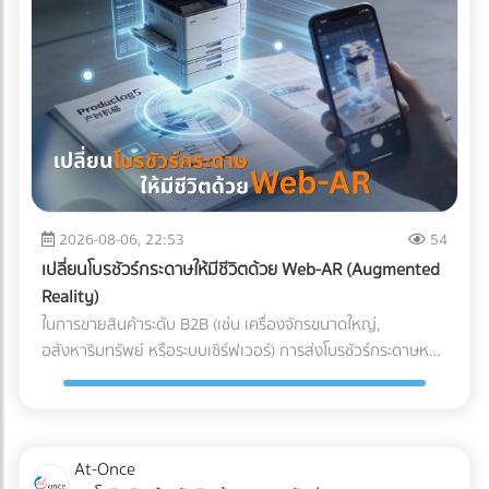
ผสานระบบ Solar Hybrid เข้ากับ ESS กลายเป็นจิ๊กซอว์ชิ้น
สำคัญที่เจ้าของโรงงานกำลังจับตามอง คำถามคือ... การลงทุน
ระบบนี้ "คุ้มทุน" จริงหรือไม่? บทความนี้จะพาคุณไปเจาะลึกทุกมิติ
ครับ "ต้นทุนแฝง" เมื่อเครื่องจักรสะดุด ที่บิลค่าไฟไม่ได้บอกคุณ
ก่อนจะตอบว่าแบตเตอรี่คุ้มไหม เราต้องประเมิน "ความสูญเสีย"
ที่แท้จริงเวลาโรงงานไฟดับกันก่อนครับ ซึ่งมักจะประกอบไปด้วย 3
ประเด็นที่รบกวนใจผู้บริหารหลายคน: วัตถุดิบที่ต้องเททิ้ง
(Wasted Raw Materials): สำหรับโรงงานพลาสติก อาหาร
หรือเคมีภัณฑ์ หากความร้อนตกหรือสายพานหยุดกะทันหัน
2026-08-06, 22:53
54
วัตถุดิบที่ค้างอยู่ในเครื่องจักรจะเสียหายและกลายเป็นของเสีย
เปลี่ยนโบรชัวร์กระดาษให้มีชีวิตด้วย Web-AR (Augmented
(Defect/Scrap) ทันที เวลาในการรีเซ็ตระบบ (Downtime &
Reality)
Restart Time): ไฟดับ 15 นาที ไม่ได้แปลว่ากลับมาผลิตต่อได้ใน
ในการขายสินค้าระดับ B2B (เช่น เครื่องจักรขนาดใหญ่,
นาทีที่ 16 เครื่องจักรขนาดใหญ่ CNC หรือเตาอบ ต้องใช้เวลา
อสังหาริมทรัพย์ หรือระบบเซิร์ฟเวอร์) การส่งโบรชัวร์กระดาษหนา
วอร์มอัปและตั้งค่าพารามิเตอร์ใหม่ ซึ่งอาจกินเวลาเป็นชั่วโมง ค่า
เตอะให้ผู้บริหารอ่าน มักจะจบลงที่ถังขยะ ในยุคที่คู่แข่งต่างนำ
ปรับและความเชื่อมั่น (Penalties & Reputation): การสะดุดของ
เสนอด้วยวิดีโอ 3D คำถามคือ... คุณจะทำอย่างไรให้โบรชัวร์
แผนการผลิตนำไปสู่การส่งมอบสินค้าล่าช้า (Late Delivery) ซึ่ง
กระดาษที่พิมพ์มาแล้ว สามารถปิดการขายลูกค้าองค์กรได้? และ
อาจโดนลูกค้ารายใหญ่ปรับ หรือร้ายแรงที่สุดคือถูกตัดออกจาก
คำตอบในปี 2026 คือการผสานสื่อออฟไลน์เข้ากับโลกดิจิทัลด้วย
At-Once
Supply Chain นวัตกรรมเปลี่ยนเกม: Solar Hybrid +
เทคโนโลยี Web-AR (Web-based Augmented Reality) Web-