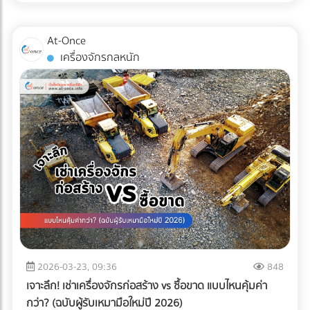
ไม่เพียงพออีกต่อไป แต่ "ความปลอดภัยระดับสากล" ต่างหากที่
เป็นกุญแจสำคัญในการรักษาคู่ค้า ระบบตรวจสอบคุณภาพ
At-Once
อัตโนมัติ หรือ Inspection System จึงไม่ใช่แค่เครื่องจักรในสาย
เครื่องจักรกลหนัก
การผลิต แต่มันคือ "ผู้พิทักษ์แบรนด์" ที่ป้องกันความผิดพลาดที่
อาจทำลายธุรกิจได้ในชั่วข้ามคืน
2026-03-23, 09:36
848
เจาะลึก! เช่าเครื่องจักรก่อสร้าง vs ซื้อขาด แบบไหนคุ้มค่า
กว่า? (ฉบับผู้รับเหมามือใหม่ปี 2026)