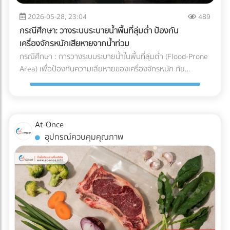
จะวิ่งกลับไปชาร์จแบตเตอรี่เองเมื่อแบตใกล้หมด พื้นที่นี้ต้องมีการ
และการบริหารจัดการ Supply Chain สำหรับองค์กรและโรงงานผู้
ระบายอากาศที่ดีเนื่องจากมีความร้อนสูง และต้องติดตั้งระบบตัด
2026-05-28, 23:04
489
ผลิต การทำความเข้าใจระบบ Cold Chain Logistics และการ
ไฟฉุกเฉิน ตรวจสอบระบบเซนเซอร์กันชน (Safety Laser
เลือกพาร์ทเนอร์ผู้นำเข้าที่มีมาตรฐานการควบคุมอุณหภูมิที่
กรณีศึกษา: วางระบบระบายน้ำพื้นที่ลุ่มต่ำ ป้องกัน
Scanner): ก่อนปล่อยรถวิ่งจริง ต้องทดสอบระบบตรวจจับสิ่ง
รัดกุมและสามารถตรวจสอบย้อนกลับได้ (Traceability) จึงเป็น
เครื่องจักรหนักเสียหายจากน้ำท่วม
กีดขวางของรถ AGV ว่าสามารถเบรกหรือชะลอความเร็วได้ทัน
กลยุทธ์สำคัญที่จะช่วยปกป้องคุณภาพของสินค้า รักษากำไร และ
กรณีศึกษา : การวางระบบระบายน้ำในพื้นที่ลุ่มต่ำ (Flood-Prone
ท่วงทีเมื่อมีพนักงานเดินตัดหน้าตาม มาตรฐานความปลอดภัย
สร้างความไว้วางใจให้กับผู้บริโภคได้อย่างยั่งยืน
Area) เพื่อป้องกันความเสียหายของเครื่องจักรหนัก ภัย
AGV ISO 3691-4 กำลังมองหาผู้เชี่ยวชาญด้านระบบ AGV หรือ
ธรรมชาติและฝนตกหนัก เป็นฝันร้ายของผู้รับเหมาและเจ้าของ
อยากเปลี่ยนคลังสินค้าเป็น Smart Warehouse? ค้นหาและ
โครงการก่อสร้าง โดยเฉพาะเมื่อไซต์งานตั้งอยู่ใน พื้นที่ลุ่มต่ำ
เปรียบเทียบบริษัทรับติดตั้งระบบหุ่นยนต์คลังสินค้า (System
ปัญหาน้ำท่วมไซต์งานไม่เพียงแต่ทำให้โครงการล่าช้า แต่ยังสร้าง
Integrator) ที่ได้มาตรฐานได้แล้ววันนี้ที่ At-Once
ความเสียหายหลักล้านบาทหาก เครื่องจักรหนัก เช่น รถขุดดิน
At-Once
หรือรถตอกเสาเข็ม จมน้ำ นี่คือกรณีศึกษาและบทเรียนการจัดการ
อุปกรณ์ควบคุมคุณภาพ
พื้นที่ก่อสร้าง ว่าด้วย วิธีป้องกันเครื่องจักรเสียหายจากน้ำท่วม
ด้วยการวาง ระบบระบายน้ำ (Drainage System) อย่างมืออาชีพ
ปัญหาและความท้าทายของพื้นที่ลุ่มต่ำ ไซต์งานในพื้นที่ลุ่มต่ำมัก
เผชิญกับสภาพดินเหนียวที่อุ้มน้ำ (ไม่ซึมน้ำ) และมีระดับน้ำใต้ดิน
สูง เมื่อเกิดฝนตกหนัก น้ำจะขังตัวอย่างรวดเร็ว ทำให้ดินทรุดตัว
เครื่องจักรหนักติดหล่ม และเกิด Downtime หรือเวลาที่สูญเปล่า
ของโครงการที่ประเมินค่าไม่ได้ กล่าวคือ ปัญหาน้ำท่วมขังในพื้นที่
ลุ่มต่ำ ไม่ได้สร้างความเสียหายแค่ค่าซ่อมบำรุงเครื่องจักรเท่านั้น