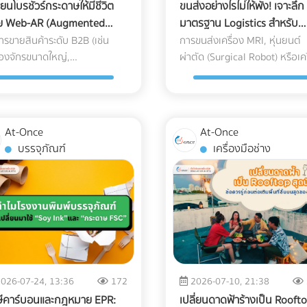
ี่ยนโบรชัวร์กระดาษให้มีชีวิต
ขนส่งอย่างไรไม่ให้พัง! เจาะลึก
วย Web-AR (Augmented
มาตรฐาน Logistics สำหรับ
lity)
อุปกรณ์การแพทย์ขั้นสูง (Hig
ารขายสินค้าระดับ B2B (เช่น
การขนส่งเครื่อง MRI, หุ่นยนต์
ื่องจักรขนาดใหญ่,
Tech Medical Devices)
ผ่าตัด (Surgical Robot) หรือเคร
งหาริมทรัพย์ หรือระบบ
เลเซอร์ความงามมูลค่าหลักสิบล
ร์ฟเวอร์) การส่งโบรชัวร์กระดาษ
ไม่เหมือนกับการส่งพัสดุทั่วไป เ
เตอะให้ผู้บริหารอ่าน มักจะจบลง
ความเสียหายของเครื่องมือแพท
ังขยะ ในยุคที่คู่แข่งต่างนำเสนอ
ขั้นสูงเหล่านี้ ไม่ได้จำกัดอยู่แค่ 
At-Once
At-Once
อ 3D คำถามคือ... คุณจะทำ
ขีดข่วน" หรือ "ของแตกหัก" แต่
บรรจุภัณฑ์
เครื่องมือช่าง
างไรให้โบรชัวร์กระดาษที่พิมพ์มา
หมายถึง "การตั้งค่าที่ผิดเพี้ยน
ว สามารถปิดการขายลูกค้า
(Calibration Error)" สำหรับผู้
์กรได้? และคำตอบในปี 2026 คือ
เข้าเครื่องมือแพทย์ คลินิก หรือโ
ผสานสื่อออฟไลน์เข้ากับโลก
พยาบาล ความผิดเพี้ยนเพียง
ิทัลด้วยเทคโนโลยี Web-AR
มิลลิเมตรเดียวส่งผลโดยตรงต่
b-based Augmented Reality)
การวินิจฉัยโรคและชีวิตของผู้ป่ว
-AR: สัมผัสประสบการณ์ 3D
หากเกิดความเสียหายระหว่างขน
ไม่ต้องโหลดแอปฯ ข้อเสียของ
นอกจากประกันสินค้าอาจขาดแล
026-07-24, 13:36
172
2026-07-10, 21:38
ทำ AR ในอดีตคือลูกค้าต้องเสีย
ความน่าเชื่อถือขององค์กรก็จะ
ษีคาร์บอนและกฎหมาย EPR:
เปลี่ยนดาดฟ้าร้างเป็น Rooft
าดาวน์โหลดแอปพลิเคชัน (App-
ลงทันที บทความนี้จะพาคุณไปเจ