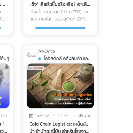
ที่
แข็ง" เสียเร็วขึ้นจริงหรือ? เจาะลึก
Low Season นี่คือจังหวะทองในการ
ทางรอดเรื่อง Shelf Life และ
อ
เมื่อนโยบายความยั่งยืน (ESG) และ
ย์
ปรับกลยุทธ์ครับ ทำไมการตลาดแบบ
่
Freezer Burn สำหรับโรงงาน
กฎหมายจัดการบรรจุภัณฑ์ (EPR)
่ยง
เดิมถึงปิดการขายกลุ่ม Nomad ไม่
ทั่วโลกในปี 2026 ทวีความเข้มงวด
อุตสาหกรรม
ได้? พฤติกรรมการจองที่พักของ
ัง
ขึ้น โรงงานผลิตอาหารหลายแห่ง
กลุ่ม Digital Nomad นั้นต่างจาก
ต่างถูกกดดันให้เปลี่ยนมาใช้ "บรรจุ
าะ
นักท่องเที่ยวทั่วไปอย่างสิ้นเชิง พวก
ล่อย
ภัณฑ์รักษ์โลก" แต่สำหรับแวดวง
้ไม่
เขาไม่ได้มองหาสระว่ายน้ำสวยๆ
At-Once
ฉม
อาหารแช่แข็ง (Frozen Food) ความ
ทำให้
หรืออาหารเช้าแบบบุฟเฟต์เป็น
อื่นๆ
โลจิสติกส์ คลังสินค้า และ
งดูด
ตั้งใจดีนี้มักจะถูกเบรกโดยฝ่าย R&D
อันดับแรก แต่พวกเขากำลังมองหา
การจัดส่ง
รกิจ
และ QA ด้วยคำถามแทงใจดำที่ว่า...
"ออฟฟิศส่วนตัวที่พักผ่อนได้" 3
่
"เปลี่ยนแพ็กเกจจิ้งแล้ว Shelf Life
ซอร์
กลยุทธ์เปลี่ยนโรงแรมให้เป็น
ดปัง
จะสั้นลงไหม? สินค้าจะเกิดเกล็ดน้ำ
สูง
Nomad Hub ที่ทำกำไรสูงสุด หาก
แข็ง (Freezer Burn) หรือเปล่า? และ
่ไม่
ต้องการดึงดูดลูกค้ากลุ่มนี้ให้ยอม
ให้
ถุงจะกรอบแตกในห้องเย็นไหม?"
้
จ่ายเงินหลักหมื่นถึงหลักแสนเพื่อ
ณ
ความกังวลนี้คือความจริงที่หลีก
ร์
เข้าพักระยะยาว คุณต้องปรับแต่ง
นบน
เลี่ยงไม่ได้ ในอุตสาหกรรมอาหารแช่
การนำเสนอใหม่ ดังนี้: 1. สร้าง
338
2026-06-13, 12:15
408
อง
แข็ง การใช้วัสดุรักษ์โลกแบบผิด
มิ
Landing Page เฉพาะกิจ
ูก"
Cold Chain Logistics: เคล็ดลับ
าน
ประเภทอาจทำให้อายุการเก็บรักษาที่
(Dedicated Landing Page) อย่า
ว่า
นำเข้ามัทฉะญี่ปุ่น สำหรับโรงงาน
เคยอยู่ได้นาน 1-2 ปี ลดลงอย่าง