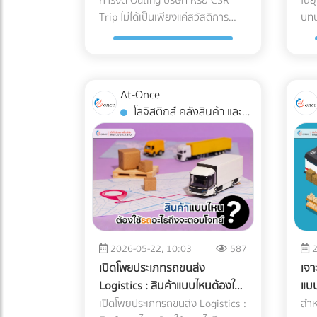
ประมาณและนำไปหักภาษีได้
อย่
การจัด Outing บริษัท หรือ CSR
ในย
แพงและความเสี่ยงระดับโครงสร้าง ที่
การ
ซื้อมาขายไป หากยอดขายของคุณ
น้ำ
ESS ทำงานอย่างไร? ระบบนี้คือการ
พร้
Trip ไม่ได้เป็นเพียงแค่สวัสดิการ
บท
ธุรกิจต้องแบกรับเมื่อตัดสินใจ
คนไข้ Cleanroom ใน
น้อย แต่การสั่งซื้อวัตถุดิบหรือนำเข้า
และ
รวมร่างกันระหว่าง แผงโซลาร์เซลล์
กลา
พนักงานที่ ฝ่ายทรัพยากรบุคคล
ผลิ
จัดการเอกสารและพิกัดศุลกากรด้วย
พลา
สินค้ามีปริมาณมหาศาลจน "สต็อก
ได้
(ผลิตไฟ) + อินเวอร์เตอร์แบบไฮบริด
หาพา
(HR) ใช้เพื่อรักษาคนเก่งไว้ในองค์กร
เคลื
ตัวเอง 3 สิ่งที่ไม่อยากให้เกิด เมื่อ
Cle
บวม" ผิดปกติ สรรพากรจะตั้งข้อ
เปลี
(สลับแหล่งจ่ายไฟ) + แบตเตอรี่
เท่านั้น แต่ในมุมมองของผู้บริหารและ
แต่
การจัดการเอกสารศุลกากรผิด
สภา
สงสัยว่าคุณแอบขายสินค้าแบบไม่มี
ของ
อุตสาหกรรม (กักเก็บไฟ) เมื่อมีระบบ
ฝ่ายบัญชี กิจกรรมเหล่านี้คือเครื่อง
โรง
พลาด 1. การสำแดง "พิกัดศุลกากร
เป็
ใบกำกับภาษี (ขายของเถื่อน/ขายตัด
กัน 
Industrial ESS เข้ามา โรงงานของ
At-Once
มือในการบริหารจัดการภาษีที่มี
เตร
(HS Code)" ผิดพลาด HS Code
อุณ
ราคา) 4. ค่าใช้จ่ายเบ็ดเตล็ดและค่า
ให้
คุณจะเสมือนมี UPS (เครื่องสำรอง
โลจิสติกส์ คลังสินค้า และ
ประสิทธิภาพในปี 2026 หลาย
เพื
(Harmonized System Code) คือ
อาก
รับรองพุ่งสูงปรี๊ด การยัด "รายจ่าย
มาก
ไฟ) ขนาดยักษ์คอยคุ้มกัน โดยระบบ
การจัดส่ง
องค์กรอาจยังไม่ทราบว่า ค่าใช้จ่าย
ในร
รหัสตัวเลขสากลที่ใช้แยกประเภท
ประ
ส่วนตัว" เข้ามาเป็น "ค่าใช้จ่าย
อีก
จะทำงานแบบไร้รอยต่อ (Seamless
ในการเช่ารถบัส หรือ เช่ารถทัวร์
ทำง
สินค้าทั่วโลก ซึ่งรหัสนี้จะเป็นตัว
Fil
บริษัท" เป็นเรื่องที่ AI จับทางได้ง่าย
ดั้งเด
Transition) เมื่อไฟจากการไฟฟ้าดับ
สามารถนำไปเป็นรายจ่ายเพื่อหัก
สิ่ง
กำหนดอัตราภาษีนำเข้า-ส่งออกที่
ที่
มาก หากหมวดหมู่ค่ารับรอง ค่าเดิน
ภัณ
หรือกระชาก ระบบจะสลับไปดึงกระแส
ภาษีบริษัทได้ หากมีการวางแผน
มาใ
ธุรกิจต้องจ่าย การตีความ HS
การ
ทาง หรือค่าใช้จ่ายเบ็ดเตล็ด มี
ใหญ
ไฟจากแบตเตอรี่มาจ่ายให้เครื่องจักร
อย่างถูกต้องตามข้อกำหนดของ
(AG
Code ไม่ใช่เรื่องตรงไปตรงมา สินค้า
(เช
สัดส่วนที่สูงผิดปกติเมื่อเทียบกับ
เดิ
สำคัญ (Critical Loads) ทันทีใน
กรมสรรพากร เงื่อนไขการนำค่าใช้
อัตโ
หนึ่งชิ้นอาจเข้าข่ายพิกัดได้หลาย
หรื
รายได้รวมของบริษัท
ที่
ระดับเสี้ยววินาที ทำให้สายการผลิต
จ่าย Outing & CSR ไปหักภาษีบริษัท
ในค
หมวดหมู่ขึ้นอยู่กับวัสดุหรือการใช้
ห้อ
(Benchmarking) เตรียมตัวรับ
โรง
เดินหน้าต่อไปได้โดยที่เครื่องจักรไม่
2026-05-22, 10:03
587
2
การจะตอบคำถามว่า "เช่ารถบัสจัด
มหา
งาน (เช่น ชิ้นส่วนพลาสติกทั่วไป vs.
ตาม
จดหมายเชิญพบเจ้าหน้าที่ได้เลย 5.
เชี
สะดุด ทำไมปี 2026 ถึงเป็น "จังหวะ
เปิดโพยประเภทรถขนส่ง
เจา
สัมมนา หักภาษีได้ไหม?" ต้อง
ประ
ชิ้นส่วนพลาสติกสำหรับเครื่องมือ
ระด
ทำธุรกรรมคริปโตฯ หรือ Digital
อุต
ทอง" ในการลงทุนระบบ ESS? หาก
Logistics : สินค้าแบบไหนต้องใช้
แบบ
พิจารณาเงื่อนไขหลัก ดังนี้: ต้องมี
การ
แพทย์) หากระบุพิกัดผิด (สำแดงภาษี
เคร
Assets โดยไม่ลงบัญชี การรับชำระ
เที
ย้อนกลับไปช่วงปี 2021-2022
รถอะไรถึงจะตอบโจทย์?
ที่ส
เปิดโพยประเภทรถขนส่ง Logistics :
สำห
วัตถุประสงค์เพื่อการพัฒนา
พิเศษ: เคลียร์สิ่งก
ต่ำกว่าความเป็นจริง): แม้จะเกิดจาก
ISO
ค่าสินค้าจากคู่ค้าต่างประเทศด้วย
ฟรี
แบตเตอรี่อุตสาหกรรมยังมีราคาสูง