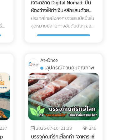
เจาะตลาด Digital Nomad: ปั้น
ห้องว่างให้ทำเงินหลักแสนด้วย
h-
กลยุทธ์ Long-stay Booking
ประเทศไทยยังคงครองแชมป์หนึ่งใน
ื่อง
จุดหมายปลายทางอันดับต้นๆ ของ
้าน
โลกสำหรับกลุ่ม Digital Nomad
พราะ
ในปี 2026 แต่คำถามที่น่าสนใจคือ...
ย์
ทำไมรายได้มหาศาลจากคนกลุ่มนี้
"รอย
ถึงไปตกอยู่กับคอนโดมิเนียมปล่อย
At-Once
อาจ
เช่า หรือโฮสต์บน Airbnb มากกว่าที่
อุปกรณ์ควบคุมคุณภาพ
จะเป็นโรงแรมหรือรีสอร์ต? สาเหตุ
นำ
หลักเป็นเพราะโรงแรมส่วนใหญ่ยัง
รง
คงทำการตลาดด้วยวิธีเดิมๆ คือการ
พึ่งพา OTA (Online Travel
อ
Agencies) และขายห้องพักแบบ
ย
"รายวัน" ซึ่งไม่ตอบโจทย์ชาว
ส่ง
Nomad ที่ต้องการพำนักระยะยาว
้ว
(1-6 เดือน) หากคุณเป็นเจ้าของ
237
2026-07-10, 21:38
246
ลด
โรงแรมหรือผู้บริหารที่ต้องการเพิ่ม
op
บรรจุภัณฑ์รักษ์โลกทำ "อาหารแช่
าะ
Occupancy Rate โดยเฉพาะในช่วง