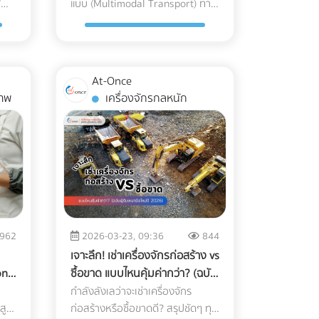
”
การขนส่ง
แบบ (Multimodal Transport) ทาง
ี
แนวทางสากลนี้ Machine
นค้า
brown) ออกซิเจน (Oxygen): ทำให้
ผ่านสู่ Mono-material PE
อร์
ทาง หากทีม In-house ของโรงแรม
ิง
รอดของธุรกิจ B2B ยุคใหม่ พร้อม
หนัก
Learning เปลี่ยนการทำงานของ
เกิดปฏิกิริยาออกซิเดชัน
(พลาสติกชนิดเดียวที่เกิดมาเพื่อ
รับ
คุณมีงานล้นมืออยู่แล้ว การใช้
าร
ไขข้อสงสัยว่าใครคือ "เจ้าภาพ" ตัว
น
เครื่อง X-ray อย่างไร? เทคโนโลยี
(Oxidation) ซึ่งจะทำลาย
ม"
ความเย็น) วงการอุตสาหกรรม
บริการ Outsource คือทางออกที่
ขึ้น
จริงที่ช่วยคุมต้นทุนและเวลา ค้นหา
และ
X-ray อุตสาหกรรมอาหาร 2026 ใช้
สารประกอบที่ให้กลิ่นหอม (Aroma)
ด?
อาหารแช่แข็งในปี 2026 กำลังมุ่ง
่อง
รวดเร็วและคุ้มค่าที่สุด อย่าปล่อยให้
สอบ
พาร์ทเนอร์ได้ที่ At-Once
ปล่า
ระบบ AI ในการทำ Anomaly
ator
และสารต้านอนุมูลอิสระ (Catechins)
หน้าไปที่โครงสร้าง Mono-material
At-Once
ห้องพักต้องว่างเปล่าในช่วง Low
งาน
ล่าว
Detection (การตรวจจับความผิด
ทำให้รสชาติอูมามิหายไป และเกิด
PE (Polyethylene) คือการใช้
าพ
เครื่องจักรกลหนัก
ัน
Season! ยกระดับการตลาดโรงแรม
ช้
่ำ
ปกติ) แทนที่จะตั้งค่าความหนาแน่น
ลาย
ความขมฝาดขึ้นมาแทน ความชื้นและ
ือ
พลาสติกตระกูล PE ทั้งหมดมาทำ
บบ
ของคุณวันนี้ เข้ามาค้นหาพาร์ทเนอ
สาร
อม
แบบตายตัว AI จะเรียนรู้ภาพของ
tor
แสง (Moisture & Light): เร่งการ
รีต
เป็นถุง เนื่องจาก PE มีจุดเด่นเรื่อง
คนี้
ร์ที่เชี่ยวชาญบน At-once
วโมง
อาหารที่สมบูรณ์แบบนับหมื่นภาพ
ได้
เติบโตของจุลินทรีย์ และทำให้สีของ
ื้น
การทนความเย็นจัดได้ดี ไม่กรอบ
ม่
แพลตฟอร์มรวบรวมบริษัท B2B ชั้น
อไป
ง
เมื่อเจอสิ่งผิดปกติที่ซ่อนอยู่ในพื้น
ยุ
ชาซีดจางลงอย่างรวดเร็ว Cold
แตก และที่สำคัญคือสามารถนำไป
 ติด
นำของไทย เรามีตัวเลือกให้คุณครบ
แต่ดู
่
ผิวที่ซับซ้อน (เช่น ซีเรียล หรือถั่ว
่าง
Chain Logistics ทำงานอย่างไรใน
ยือน
รีไซเคิลเข้าสู่ระบบเศรษฐกิจหมุนเวียน
จบในที่เดียว: Digital Marketing
"
รวม) AI จะประมวลผลและคัดแยกได้
les
เส้นทาง ญี่ปุ่น-ไทย? การขนส่งแบบ
าที่
(Circular Economy) ได้ 100%
ละ
Agency: ผู้เชี่ยวชาญด้านการวาง
ุณ
รับ
อย่างแม่นยำ 3 เทรนด์ความสามารถ
ง
Cold Chain สำหรับมัทฉะ ไม่ใช่แค่
ตอบโจทย์กฎหมายต่างประเทศได้
นทาง
กลยุทธ์และยิงแอดเจาะตลาดต่าง
บ
ใหม่ของระบบ QC อาหารอัตโนมัติ 1.
การนำสินค้าไปแช่ตู้เย็น แต่คือการ
รอย
ทันที 2. ใช้เทคโนโลยี MDO-PE อัป
ลัก
ชาติ Web Developer / UX-UI
962
2026-03-23, 09:36
844
ิน
บาย
การตรวจจับสิ่งแปลกปลอมความ
3.
"ควบคุมอุณหภูมิและความชื้นให้คงที่
เกรดความเหนียวและป้องกันรอย
ค้า
Designer: ทีมสร้าง Landing Page
เจาะลึก! เช่าเครื่องจักรก่อสร้าง vs
หนาแน่นต่ำ: AI ช่วยให้เครื่องสแกน
แบบไร้รอยต่อ" (Seamless
ื่อ
เจาะทะลุ เพื่อแก้ปัญหาเรื่องความ
และระบบ Direct Booking ที่ลื่นไหล
on
ซื้อขาด แบบไหนคุ้มค่ากว่า? (ฉบับ
ุด
x-ray ตรวจจับพลาสติกบาง, ยาง,
ี
Temperature Control) ตั้งแต่หน้า
่าน
แข็งแรง โรงงานบรรจุภัณฑ์ยุคใหม่จะ
SEO Specialist: ช่วยให้เว็บไซต์
าร
ผู้รับเหมามือใหม่ปี 2026)
กำลังลังเลว่าจะเช่าเครื่องจักร
คือ
บ
หรือกระดูกอ่อนในเนื้อสัตว์ ซึ่งเป็น
กษ์
ฟาร์มที่ญี่ปุ่นจนถึงประตูโรงงานใน
ทียม
ใช้เทคโนโลยี MDO (Machine
าร
โรงแรมของคุณติดหน้าแรก Google
าสูง
ก่อสร้างหรือซื้อขาดดี? สรุปชัดๆ ทุก
สิ่งที่รังสี X-ray แบบเดิมมักจะมอง
ts)
ไทย 1. Origin (ต้นทางที่ญี่ปุ่น):
ตลอด
Direction Orientation) ในการยืด