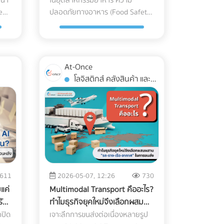
ray อุตสาหกรรมอาหาร
น้ำ
ในอุตสาหกรรมอาหาร ความ
สภาพความสดใหม่ สีเขียวสว่าง และ
ึง
โรงงานนิยมใช้ (เช่น ไนลอนประกบ
ะ
Nomad" ที่ชาร์จราคาเพิ่มได้เดือนละ
ea)
ปลอดภัยทางอาหาร (Food Safety)
กลิ่นอูมามิของมัทฉะไว้ได้อย่าง
PE) มีความเหนียว ทนความเย็น และ
หลายพันบาท แถมยังเป็นสเปกที่
คือหัวใจสูงสุด การหลุดรอดของเศษ
่อ
สมบูรณ์แบบ คือระบบขนส่งที่เรียก
อบ
กันรอยเจาะทะลุจากความแหลมคม
ระบบ
ดึงดูดใจชาว Remote Worker ขั้น
ะฝน
กระจก พลาสติก หรือกระดูกชิ้น
ง
ว่า Cold Chain Logistics (ระบบ
t)
ของเกล็ดน้ำแข็งได้ดีเยี่ยม แต่มัน
สุด 3. ยิงโฆษณาแบบเจาะจงเป้า
มา
เล็กๆ เพียงชิ้นเดียว อาจนำไปสู่การ
ไม่
ห่วงโซ่ความเย็น) ทำไม "มัทฉะ" ถึง
ง
"รีไซเคิลไม่ได้" ในขณะที่หากคุณ
หมาย (Precision Targeting Ads)
ย
เรียกคืนสินค้า (Product Recall) ที่
่าย
ต้องการการดูแลระดับพิเศษ? ก่อนจะ
ก
เปลี่ยนไปใช้พลาสติกชีวภาพที่ย่อย
ง
เลิกหว่านโฆษณากว้างๆ แล้วหันมา
At-Once
ลุ่ม
สร้างความเสียหายมหาศาล แม้
ง
เข้าใจความสำคัญของการขนส่ง
ง
สลายได้ (เช่น PLA) วัสดุเหล่านี้มักจะ
ั่น
ใช้กลยุทธ์ยิงแอด (Digital Ads) เจาะ
โลจิสติกส์ คลังสินค้า และ
งแต่
โรงงานส่วนใหญ่จะใช้ เครื่อง X-ray
ต้องเข้าใจธรรมชาติของผงมัทฉะ
ับ
เปราะบาง ทนความเย็นจัดไม่ได้ ถุงจะ
นน
กลุ่มคนต่างชาติที่ทำงานออนไลน์
การจัดส่ง
อาหาร อยู่แล้ว แต่ปัญหาที่มักพบคือ
ไหล่
ก่อน มัทฉะคือการนำใบชาทั้งใบไปบด
ฉิน
กรอบและแตกหักง่ายมากเมื่อเจอ
อร์
เช่น ค้นหาผู้ที่สนใจ "Work from
การคัดทิ้งผิดพลาด (False Reject)
ละเอียดด้วยโม่หินจนเป็นผงขนาด
ge
อุณหภูมิติดลบ แถมยังมีอัตราการ
Thailand", "Digital Nomad Visa
ือ
ซึ่งทำให้สูญเสียอาหาร (Food
วม
ไมครอน ทำให้ตัวผงชามีพื้นที่ผิว
้อง
ซึมผ่านของไอน้ำ (WVTR) สูง ทำให้
Thailand" หรือทำ Retargeting ไป
Waste) และเสียต้นทุน ในปี 2026 AI
ไม่
สัมผัสกับอากาศมาก ศัตรูตัวร้ายที่
า
อาหารสูญเสียน้ำหนักและคุณภาพ
บแค่
ยังกลุ่มที่เคยเข้ามาดูเว็บไซต์ของ
่
ตรวจสอบคุณภาพ และ Machine
้น
ทำลายคุณภาพของมัทฉะมีอยู่ 3
อย่างรวดเร็ว 3 กลยุทธ์รักษาสมดุล:
คุณแต่ยังไม่ตัดสินใจจอง อย่าปล่อย
Learning โรงงาน ได้เข้ามาปฏิวัติ
ล์ว
ประการหลัก: ความร้อน (Heat):
ำ
รักษ์โลกได้ โดย Shelf Life อาหารแช่
าม
ให้โอกาสหลุดลอยไป... ให้ At-once
้วย
เครื่องตรวจจับสิ่งแปลกปลอมไปสู่
อุณหภูมิที่สูงเกินไปจะเร่ง
ด
แข็งไม่พัง หากโรงงานของคุณ
ช่วยคุณหาทีมที่ใช่! การปรับเปลี่ยน
611
2026-05-07, 12:26
730
ge
ยุคใหม่ที่แม่นยำกว่าเดิมเพื่อแก้
ลิต
กระบวนการสลายตัวของคลอโร
ก่อน
ต้องการเดินหน้าเรื่อง Eco-
ติด
โครงสร้างราคา สร้าง Landing
แค่
Multimodal Transport คืออะไร?
และ
ปัญหา False Reject อย่างจริงจัง
ญ
ฟิลล์ (Chlorophyll) ทำให้สีเขียว
ด
packaging ในอุตสาหกรรมอาหาร
ละ
Page ที่มี Conversion Rate สูง และ
รัฐ
ทำไมธุรกิจยุคใหม่จึงเลือกผสม
์
ซึ่งถือเป็นมาตรฐานใหม่ที่โรงงาน
ป
สว่างสดใส (Vibrant Green) กลาย
ถ
แช่แข็ง นี่คือทางออกที่แบรนด์ชั้นนำ
้ง
การยิงโฆษณาเจาะตลาดต่างชาติ
ผสาน "รถ-ราง-เรือ-อากาศ" ใน
กปิด
เจาะลึกการขนส่งต่อเนื่องหลายรูป
สภาพ
อาหารในไทยต้องเริ่มปรับตัวตาม
เป็นสีเหลืองอมน้ำตาล (Yellowish-
ม่
ระดับโลกกำลังปรับใช้: 1. เปลี่ยน
ะดับ
ต้องอาศัยความเชี่ยวชาญเฉพาะ