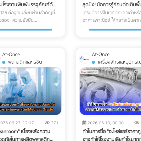
มโรงงานพิมพ์บรรจุภัณฑ์ต้อง
สุดปัง! ข้อควรรู้ก่อนต่อเติมพื้น
ed AR) ซึ่งสร้างความรำคาญใจ
ลึกความเสี่ยง และมาตรฐาน
ี่ยนมาใช้หมึกถั่วเหลือง (Soy
ชั้นบนสุดของอาคาร
2026 คือจุดเปลี่ยนผ่านสำคัญที่
เทรนด์การรีโนเวทตึกแถวเก่าหรื
 Web-AR ทลายข้อจำกัดนั้นทิ้งไป
Logistics ที่ธุรกิจเครื่องมือแพท
) และกระดาษ FSC
่องของ "ความยั่งยืน
อาคารพาณิชย์ ให้กลายเป็นคาเฟ
ยงแค่ลูกค้าใช้กล้องสมาร์ตโฟน
ต้องรู้ในปี 2026 ครับ 3 ความเสี
stainability)" ไม่ใช่แค่แคมเปญ
ชิคๆ บาร์นั่งชิลรับลม หรือสวน
น QR Code บนโบรชัวร์ โมเดล
แฝงที่เครื่องมือแพทย์ต้องเผชิญ
 เพื่อภาพลักษณ์อีกต่อไป แต่
ลอยฟ้า (Rooftop Garden) กำล
ของเครื่องจักรของคุณก็
ระหว่างขนส่ง การใช้รถบรรทุก
ยเป็น "กำแพงภาษี" และ "ข้อ
ได้รับความนิยมอย่างมากในยุค
ารถลอยขึ้นมาบนโต๊ะประชุมของ
ธรรมดาเพื่อขนส่งอุปกรณ์ที่เปร
กันทางการค้า" ที่ส่งผลกระทบ
ปัจจุบัน พื้นที่ดาดฟ้าที่เคยถูกป
เขาได้ทันที! ทำไมธุรกิจ B2B ถึง
บาง ถือเป็นการรับความเสี่ยงที่ได
At-Once
At-Once
ต้นทุนของธุรกิจ B2B โดยตรง
ทิ้งร้างให้ฝุ่นเกาะ สามารถพลิกโ
ใช้ Web-AR ในสื่อสิ่งพิมพ์? ย่อ
คุ้มเสีย นี่คือ 3 ปัญหาหลักที่มัก
พลาสติกและเรซิน
เครื่องจักรและอุปกรณ์
เฉพาะกฎหมาย EPR (Extended
เป็นจุดขายหลัก (Highlight) ที่ดึ
ใหญ่ ให้มาอยู่บนโต๊ะประชุม: คุณ
อุปกรณ์พังจากภายใน: แรงสั่น
ducer Responsibility) ที่บีบให้
ลูกค้าและสร้างมูลค่าเพิ่มให้กับธุ
สามารถพกเครื่องจักรหนัก 2 ตัน
สะเทือน (Vibration & Micro-
าของแบรนด์ต้องรับผิดชอบต่อ
ได้อย่างมหาศาล แต่การเสกพื้นที
สนอขายลูกค้าได้ แต่ Web-AR
shocks): เลนส์ เลเซอร์ และเซนเ
บรรจุภัณฑ์ของตนเอง หาก
เปิดโล่งให้กลายเป็น Rooftop สุ
ยให้ลูกค้าซูมดูรายละเอียด รวม
ภายในอุปกรณ์มีความเปราะบาง
งานของคุณผลิตบรรจุภัณฑ์ที่
นั้น ไม่ได้มีแค่เรื่องของการเลือก
กลไกภายใน และหมุนดูสินค้าได้
มาก แรงสั่นสะเทือนจากพื้นถนนที
ซเคิลยาก หรือปล่อยคาร์บอนสูง
เฟอร์นิเจอร์สวยๆ หรือจัดแสงไฟ
 องศาผ่านมือถือหรือ Tablet
ราบเรียบสม่ำเสมอ สามารถทำให
ค้ารายใหญ่ระดับโลกจะตัดคุณ
ถ่ายรูปออกมาดูดีเท่านั้น หากคุ
่ยนสิ่งพิมพ์ให้วัดผลได้
แผงวงจรหลวม หรือระบบเซนเซอ
จาก Supply Chain ทันที นี่คือ
กำลังวางแผนจะต่อเติมพื้นที่ชั้
asurable ROI): โบรชัวร์ปกติเรา
รวนได้โดยที่ภายนอกยังดูปกติ
026-06-27, 12:17
271
2026-06-19, 00:00
ุผลว่าทำไมการเปลี่ยนมาใช้วัสดุ
สุด นี่คือข้อควรรู้สำคัญที่คุณต้
ู้เลยว่าลูกค้าอ่านหน้าไหน แต่
สมบูรณ์ การเปลี่ยนแปลงอุณหภู
eanroom" เบื้องหลังความ
ทำไมการซื้อ "อะไหล่แอร์ราคาถ
์โลกจึงเป็นทางรอดเดียว ทำไม
เช็กให้ชัวร์ก่อนที่งบประมาณจะบ
-AR สามารถเก็บ Data ได้ว่า
และความชื้น (Temperature &
อดภัยในการผลิตพลาสติก
อาจทำให้โรงงานเสียกำไรมากก
งเป็นกระดาษ FSC และ หมึกถั่ว
ปลาย 1. โครงสร้างอาคารเดิมรับน้ำ