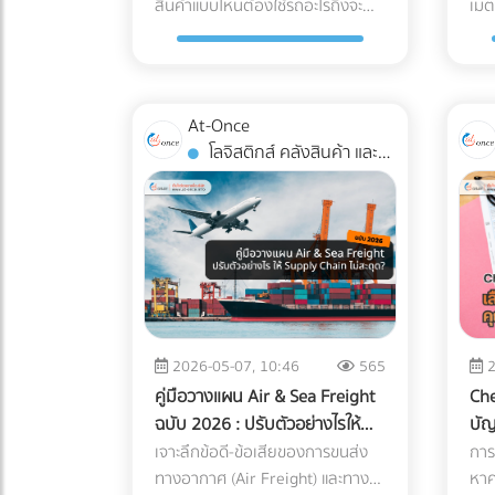
สินค้าแบบไหนต้องใช้รถอะไรถึงจะ
เมต
บุคลากร: กิจกรรมต้องมีกำหนดการ
ผิว
ความไม่รู้ แต่ในมุมของศุลกากรจะถือ
อนุ
Cryptocurrency แล้วไม่แปลงค่า
บริ
ลิ่วจนหลายโรงงานถอดใจ แต่ในยุค
ตอบโจทย์? ในโลกของการทำธุรกิจ
(Wa
(Itinerary) ชัดเจน เช่น มีการอบรม
จะเ
เป็นการ "หลีกเลี่ยงภาษี" ธุรกิจอาจ
มั่น
เงินมาบันทึกเป็นรายได้ หรือโอนเข้า
2026 เกมได้เปลี่ยนไปแล้วด้วยปัจจัย
B2B และ Supply Chain การขนส่ง
เอาไว้
สัมมนา หรือทำกิจกรรม CSR ที่เป็น
นำท
โดนกักตู้สินค้า (Customs Hold)
เหต
กระเป๋าส่วนตัว ถือเป็นการหลบเลี่ยง
เหล่านี้: ราคาแบตเตอรี่ LFP ลดลง
สินค้าไม่ใช่แค่การนำของจากจุด A ไป
สำค
ประโยชน์ต่อสังคม เป็นสิทธิประโยชน์
ทำงา
โดนยึดของ และถูกเรียกเก็บภาษีย้อน
การ
ภาษีที่ปัจจุบันสรรพากรร่วมมือกับ
อย่างมีนัยสำคัญ: เทคโนโลยี
ส่งที่จุด B แต่คือการต่อสู้กับ "ต้นทุน
พอๆ
ที่พนักงานทุกคนเข้าถึงได้: ต้อง
หลุ
หลังพร้อมค่าปรับที่สูงกว่ามูลค่า
โรง
กระดานเทรด (Exchange) เพื่อตรวจ
At-Once
แบตเตอรี่ Lithium Iron
แฝง" และ "ความปลอดภัยของ
มีก
เป็นการจัดเลี้ยงหรือสวัสดิการที่ให้
เซนเซอร
สินค้าหลายเท่าตัว ซึ่งศุลกากรมี
Mol
สอบร่องรอย (Blockchain
โลจิสติกส์ คลังสินค้า และ
Phosphate (LiFePO4) สำหรับ
สินค้า" หลายครั้งที่ฝ่ายจัดซื้อหรือผู้
สิน
สิทธิพนักงานทุกคนอย่างเท่าเทียม
จัดร
สิทธิ์ตรวจสอบย้อนหลังได้สูงสุดถึง
อุป
Tracing) ได้อย่างแม่นยำ อย่ารอให้
การจัดส่ง
อุตสาหกรรม มีการผลิตในสเกลที่
ประกอบการเลือกจ้างรถขนส่งขนาด
ถึง
ไม่เลือกปฏิบัติเฉพาะกลุ่ม มีหลักฐาน
ทาง
10 ปี หากระบุพิกัดผิด (สำแดงภาษี
ควา
จดหมายประเมินภาษีย้อนหลังส่งมา
ใหญ่ขึ้นมาก ทำให้ราคาต่อกิโลวัตต์-
ใหญ่เกินความจำเป็นเพราะเผื่อเหลือ
พนั
การจ่ายเงินที่ถูกต้อง: ต้องมีใบ
เว้
สูงเกินจริง): ธุรกิจจะต้องจ่ายภาษี
1. 
ถึงบริษัท! การป้องกันที่ดีที่สุดคือ
ชั่วโมง (kWh) ถูกลงกว่าอดีตเกือบ
เผื่อขาด จนทำให้ค่าใช้จ่ายบานปลาย
และ
กำกับภาษี/ใบเสร็จรับเงินที่ระบุชื่อ
(Pe
แพงกว่าที่ควรจะเป็น ทำให้ต้นทุน
(Bi
การวางโครงสร้างระบบบัญชีที่
40% แถมยังมีความปลอดภัยสูง ไม่
หรือบางครั้งเลือกใช้รถผิดประเภท
กำไ
บริษัทของคุณอย่างครบถ้วน 3
0.5
สินค้าสูงขึ้นและสูญเสียความ
อุป
โปร่งใสและถูกต้องตามกฎหมาย
ติดไฟง่าย และอายุการใช้งาน
จนสินค้าเสียหายระหว่างทาง (เช่น
พาเ
เทคนิคเช่ารถทัวร์เหมาคันให้
ป้า
สามารถในการแข่งขันในตลาดโดย
ด้ว
หากคุณต้องการเปลี่ยนผู้ทำบัญชี
ยาวนานกว่า 10,000 ไซเคิล (อ้างอิง
โดนฝนสาด หรืออุณหภูมิเปลี่ยน)
สิน
"ประหยัดงบ" และถูกต้องตาม
ยนต์ต้อ
เปล่าประโยชน์ 2. พลาดสิทธิ
เอท
หรือกำลังมองหาสำนักงานบัญชีที่
จากรายงาน Bloomberg) ระบบ
บทความนี้จะพาคุณไปกางโพย
ที่
กฎหมาย การประเมินจำนวนคนและ
ชาร
ประโยชน์ทางภาษีเพราะเอกสาร C/O
นั้น
เชี่ยวชาญ โดยเฉพาะการวางแผน
Peak Shaving หั่นค่าไฟ TOU แบบ
2026-05-07, 10:46
565
2
ประเภทรถขนส่ง Logistics เพื่อให้
ใจได
ประเภทรถ (Capacity Planning):
รถ 
ไม่สมบูรณ์ การนำเข้าหรือส่งออกไป
ต้น 
ภาษีองค์กรยุคใหม่... เข้ามาเลือก
อัจฉริยะ: โรงงานส่วนใหญ่ใช้ค่าไฟ
คู่มือวางแผน Air & Sea Freight
Che
คุณจับคู่สินค้ากับยานพาหนะได้
ประ
เลือกรถให้พอดีกับจำนวนคน เช่น
แบต
ยังประเทศที่มีข้อตกลงเขตการค้า
ทำไ
เปรียบเทียบผู้เชี่ยวชาญตัวจริงได้ที่
แบบ TOU (Time of Use) ซึ่งช่วง
ฉบับ 2026 : ปรับตัวอย่างไรให้
บั
อย่างถูกต้อง คุ้มค่า และตอบโจทย์
กับธุ
พนักงาน 20 คน ควรเลือกมินิบัส
นี้
เสรี (FTA) เช่น จีน ญี่ปุ่น หรือ
ภาย
At-once เพื่อหมดห่วงเรื่องภาษี
บ่าย (On-Peak) ค่าไฟจะแพงมาก
ซัพพลายเชนไม่สะดุด?
เลือ
เจาะลึกข้อดี-ข้อเสียของการขนส่ง
การ
ธุรกิจมากที่สุด ทำไมฝ่ายจัดซื้อต้อง
ออก
แทนรถบัสขนาด 40 ที่นั่ง เพื่อลดค่า
เนื
อาเซียน ธุรกิจสามารถใช้
เสี่
แล้วโฟกัสกับการเติบโตของธุรกิจได้
ระบบ AI ใน ESS จะคำนวณและปล่อย
ทางอากาศ (Air Freight) และทาง
เรี
หาค
ซีเรียสเรื่อง "ประเภทรถขนส่ง"? การ
เรื่
ใช้จ่ายส่วนเกิน การคำนวณเส้นทาง
ตั้งร
Certificate of Origin (C/O) หรือ
เกา
อย่างเต็มที่!