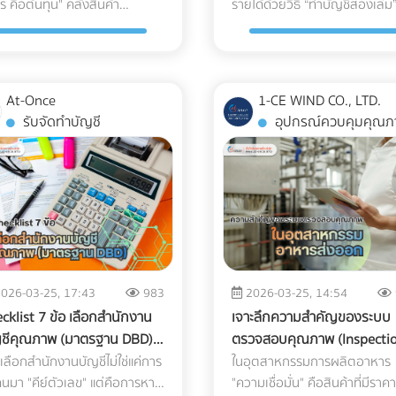
ร คือต้นทุน" คลังสินค้า
รายได้ด้วยวิธี “ทำบัญชีสองเล่ม
ให้เรียบ: ระบบนำทาง AGV ไม่ว่า
ดินเหนียวที่อุ้มน้ำ (ไม่ซึมน้ำ) และม
ภาคในอากาศอย่างรัดกุม เพื่อให้
Cost) 2. ค่าใช้จ่ายในการเคลมสิ
ษัท B2B ชั้นนำของไทย!
และควรเพิ่มจุดระบายน้ำ หรือใส่
สากล (Certifications): พาร์ทเน
rehouse) จึงไม่ใช่แค่ห้องกว้างๆ
กล่าวง่ายๆ คือ เล่มหนึ่งมีไว้ใช้จร
ป็นแบบแถบแม่เหล็กหรือระบบ
ระดับน้ำใต้ดินสูง เมื่อเกิดฝนตก
ใจว่าชิ้นงานจะสะอาดที่สุด 3
และชื่อเสียงที่เสียไป (Warranty
ตะแกรงกันเศษใบไม้ขยะอุดตัน ????
ด้าน Logistics ของคุณควรมีใบ
เก็บของชั่วคราว แต่เป็นหัวใจ
ส่วนอีกเล่มเอาไว้โชว์เพื่อเลี่ยงก
างด้วยเลเซอร์ (LiDAR) จะ
น้ำจะขังตัวอย่างรวดเร็ว ทำให้ดิ
ุผลที่ Cleanroom ขาดไม่ได้ใน
Claims & Reputation) "ความ
จุดบอดสำคัญ: ทำไม "ระบบกันซึ
รองมาตรฐาน เช่น ISO 13485
ัญของระบบ Supply Chain
เสียภาษี แต่ปัจจุบันวิธีนี้ทำได้ยาก
นได้ดีที่สุดบนพื้นผิวที่เรียบ ไม่มี
ทรุดตัว เครื่องจักรหนักติดหล่ม 
ผลิตอุปกรณ์การแพทย์ ทำไม
ทนทาน" คือหัวใจของเครื่องปรับ
ถึงเป็นสิ่งที่ห้ามตัดงบทิ้งเด็ดขา
(ระบบบริหารคุณภาพสำหรับเครื
กับการจัดการคลังสินค้าอย่าง
มากในยุคที่กรมสรรพากรตรวจ
มบ่อ และไม่มีเศษขยะบดบัง
เกิด Downtime หรือเวลาที่สูญเ
งานรับฉีดพลาสติก (Injection
อากาศ ชิ้นส่วนอย่าง Accumul
หลายคนมักตกหลุมพรางด้วย
At-Once
1-CE WIND CO., LTD.
มือแพทย์) หรือ GDP (Good
ลยุทธ์ หากคุณออกแบบผังคลัง
ภาษีด้วย AI และ Big Data ที่ทำ
์ที่ตัวรถ กำหนดทางวิ่งและ
ของโครงการที่ประเมินค่าไม่ได้ ก
ding) ทั่วไป ถึงไม่สามารถผลิต
ทำหน้าที่สำคัญในการดักจับ
การนำหญ้าเทียม แผ่นไม้เทียม
รับจัดทำบัญชี
อุปกรณ์ควบคุมคุณภ
Distribution Practice) เพื่อการ
ค้า (Layout) ผิดพลาด นั่นหมาย
ตลอด 24 ชั่วโมง จากเดิมที่ต้องใ
ะเบียบ Traffic: ต้องระบุเส้น
คือ ปัญหาน้ำท่วมขังในพื้นที่ลุ่มต
กรณ์การแพทย์ได้? คำตอบอยู่ใน
ของเหลวไม่ให้ไหลกลับเข้าไปทำ
(Wood Plastic Composite) หร
ตีความมืออาชีพ ระบบติดตามแ
ระยะเวลาการทำงานที่นานขึ้น
“เจ้าหน้าที่” ในการสุ่มตรวจเอก
การวิ่งของ AGV ให้ชัดเจน โดย
ไม่ได้สร้างความเสียหายแค่ค่าซ่
มเข้มงวด 3 ประการดังต่อไปนี้:
คอมเพรสเซอร์ หาก Accumula
กระเบื้อง ไปปูทับลงบนพื้นคอนก
Real-Time (IoT Tracking): ในยุ
กงานเดินชนกัน สินค้าเสียหาย
แบบ Manual ในวันนี้ เราไม่อาจใช้วิธี
นระยะห่างจากทางเดินของมนุษย์
บำรุงเครื่องจักรเท่านั้น แต่ทุกชั่
การควบคุมปริมาณเชื้อจุลินทรีย์
เกิดสนิมทะลุ หรือดักของเหลวไม่
ดาดฟ้าเดิมโดยตรง เพราะคิดว่าพ
การเช็กแค่ว่า "ของถึงไหนแล้ว" ไ
กลายเป็น "ต้นทุนแฝง" ที่กัดกิน
เดิมในการหลีกเลี่ยงภาษีได้อีกต่
destrian Walkway) อย่างน้อย
ที่รถขุดหรือรถเบคโฮต้องจอดนิ่
oburden Control) ก่อนที่
คอมเพรสเซอร์จะพังก่อนหมดอา
ปูนเก่าก็ดูแข็งแรงดี แต่นี่คือ "ฝัน
พออีกต่อไป ต้องมีเซนเซอร์ IoT
รของคุณทุกเดือน บทความนี้จะ
เพราะระบบไม่ได้ดูแค่สิ่งที่คุณยื่น 
 เมตรตามมาตรฐาน และต้องมี
สนิท นั่นหมายถึงค่าแรงคนงานที
กรณ์พลาสติกจะถูกส่งไปฆ่าเชื้อ
การใช้งานทันที ต้นทุนในการส่งช
ร้าย" ที่รอวันปะทุเมื่อหน้าฝนมาเ
ไว้กับกล่องสินค้า เพื่อวัดค่า G-
จาะลึกรูปแบบ Layout คลัง
"สิ่งที่คนอื่นยื่นเกี่ยวกับคุณด้วย
ยเตือนในจุดตัดหรือทางแยกที่หุ่น
เสียเปล่า ค่าเช่าเครื่องจักรที่บาน
ยรังสีแกมมา (Gamma) หรือก๊าซ
ไปซ่อมบำรุงหน้างาน (After-sa
ธรรมชาติของพื้นคอนกรีตดาดฟ้
Force (แรงกระแทก), อุณหภูมิ แ
ค้า 3 สไตล์ที่ได้รับความนิยมมาก
คำถามสำคัญคือ... ธุรกิจของค
งวิ่งผ่าน จัดพื้นที่สถานี
ปลาย และความเสี่ยงที่จะโดนค่าป
ิลีนออกไซด์ (EtO) อุปกรณ์เหล่า
Service) และการเสียชื่อเสียงขอ
ต้องตากแดดตากฝนมาหลายปี
ความเอียง (Tilt) ตลอดการเดิ
สุดในระดับสากล เพื่อให้คุณตัดสิน
พร้อมรับมือกับการถูกตรวจสอ
์จไฟอัตโนมัติ (Charging Zone):
จากความล่าช้าในการส่งมอบ
จะต้องมีปริมาณเชื้อจุลินทรีย์เริ่ม
แบรนด์ เป็นต้นทุนแฝงที่แพงกว่า
ย่อมมีการยืดและหดตัวจนเกิด "
ซึ่งข้อมูลเหล่านี้สามารถใช้เป็นห
026-03-25, 17:43
983
2026-03-25, 14:54
้ว่า... รูปแบบไหนที่จะช่วยรีด
หรือยัง? ในวันที่ข้อมูลทางการเง
AGV ยุคใหม่จะวิ่งกลับไปชาร์จ
โครงการ การลงทุนวางระบบระ
(Bioburden) ต่ำที่สุดเท่าที่จะ
ส่วนต่างค่าอะไหล่หลายร้อยเท่า 
แตกร้าวขนาดเล็ก (Hairline
ฐานยืนยันความสมบูรณ์ของสิน
cklist 7 ข้อ เลือกสำนักงาน
เจาะลึกความสำคัญของระบบ
สิทธิภาพการทำงาน และเหมาะ
ทุกเส้นทางเชื่อมโยงถึงกัน 3 วิธี
เตอรี่เองเมื่อแบตใกล้หมด พื้นที่
น้ำที่ได้มาตรฐานตั้งแต่เนิ่นๆ จึง
ด้ การผลิตชิ้นส่วนพลาสติก
ต้นทุนจากการไม่ผ่านมาตรฐาน
Cracks)" ที่ตาเปล่ามองไม่เห็น เม
เมื่อส่งมอบได้ สรุปความคุ้มค่า
ญชีคุณภาพ (มาตรฐาน DBD)
ตรวจสอบคุณภาพ (Inspecti
รกิจของคุณที่สุด! ทำไมการ
เตรียมพร้อมรับมือ ให้ธุรกิจ
ต้องมีการระบายอากาศที่ดี
เป็นการซื้อความเสี่ยงที่คุ้มค่าที่ส
ใน Cleanroom จะช่วยลดความ
สากล (Compliance Risks) ในป
คุณนำวัสดุไปปูทับ น้ำฝนจะซึมผ
(ROI): ทำไมถึงควรลงทุนใน
กที่ไหนดีให้ธุรกิจรุ่ง ไม่โดน
System) ในอุตสาหกรรมอาห
เลือกสำนักงานบัญชีไม่ใช่แค่การ
ในอุตสาหกรรมการผลิตอาหาร
แบบ Layout คลังสินค้าถึงเป็น
ปลอดภัยจาก "ภาษีย้อนหลัง" นี่
่องจากมีความร้อนสูง และต้องติด
กรณีศึกษาจำลอง: การวางระบ
ยงที่แบคทีเรีย เชื้อรา หรือไวรัส จะ
2026 ทั่วโลกหันมาใช้น้ำยาแอร์รั
ร่องพื้นลงไปขังอยู่ใต้แผ่นหญ้าเ
Specialized Logistics? ผู้บริห
ยกย้อนหลัง!
นมา "คีย์ตัวเลข" แต่คือการหา
ส่งออก: ปราการด่านสุดท้ายสู่
"ความเชื่อมั่น" คือสินค้าที่มีราค
อง "ชี้เป็นชี้ตาย" ? ก่อนจะไปดูรูป
3 ตัววิธีปรับตัวสำคัญ ที่เจ้าของ
ะบบตัดไฟฉุกเฉิน ตรวจสอบ
ระบายน้ำพื้นที่ก่อสร้าง ในการแก้
ะติดลงบนผิวของพลาสติก ซึ่ง
โลก (Eco-Friendly Refrigeran
หรือพื้นไม้ ความชื้นที่สะสมอยู่