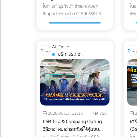
พลาสติก อาหาร หรือเคมีภัณฑ์
ลูก
เอกสาร "พิกัดศุลกากรและเอกสาร
Med
ในการทำธุรกิจนำเข้าและส่งออก
ในอ
เกณฑ์รายงาน) มาจับคู่กับรายได้ที่
เหล
หากความร้อนตกหรือสายพานหยุด
สแก
นำเข้า-ส่งออก" ด้วยตัวเอง
(Import-Export) ตัวเลขบรรทัดหนึ่ง
(Me
คุณสำแดงผ่านระบบ e-Tax Invoice
พิม
กะทันหัน วัตถุดิบที่ค้างอยู่ใน
นาน
ที่ฝ่ายจัดซื้อและเจ้าของกิจการมักจะ
ไม่ใ
และ e-Withholding Tax หากมีเงิน
ถูก
เครื่องจักรจะเสียหายและกลายเป็น
ทัน
พยายามตัดทิ้งเพื่อประหยัดต้นทุน
ควา
โอนเข้าบัญชีบริษัทจำนวนมาก แต่
พิม
ของเสีย (Defect/Scrap) ทันที เวลา
การ
คือ "ค่าบริการตัวแทนออกของ
วิศ
ยอดขายที่แจ้งเสียภาษีกลับต่ำเตี้ย
Ste
ในการรีเซ็ตระบบ (Downtime &
วินา
(Customs Broker) หรือ Freight
พลา
เรี่ยดิน ระบบจะตีธงแดงทันที 2.
ที่
Restart Time): ไฟดับ 15 นาที ไม่ได้
โอก
At-Once
Forwarder" หลายองค์กรมีความ
(Me
ขาดทุนสะสมติดต่อกัน... แต่เจ้าของ
เชิ
แปลว่ากลับมาผลิตต่อได้ในนาทีที่
ได้
บริการรถเช่า
เชื่อว่า การจัดการจองเรือและเดิน
คุณ
รวยขึ้น บริษัทแจ้งงบการเงินว่า
ยั่ง
16 เครื่องจักรขนาดใหญ่ CNC หรือ
บนแ
พิธีการศุลกากรด้วยตัวเองเป็น
กัน
"ขาดทุน" หรือ "กำไรน้อยมาก" ต่อ
สัญ
เตาอบ ต้องใช้เวลาวอร์มอัปและตั้ง
สาม
เพียงงานเอกสาร (Paperwork)
มาก
เนื่อง 3-5 ปี แต่กรรมการบริษัทกลับ
ผ่า
ค่าพารามิเตอร์ใหม่ ซึ่งอาจกินเวลา
อีเ
ทั่วไปที่ใครๆ ก็ทำได้ แต่ในความเป็น
ผลิ
มีการซื้อทรัพย์สินขนาดใหญ่ เช่น รถ
ส่ง
เป็นชั่วโมง ค่าปรับและความเชื่อมั่น
Dir
จริง โลกของการค้าระหว่างประเทศ
แวด
สปอร์ต อสังหาริมทรัพย์ หรือมีการ
ไม่
(Penalties & Reputation): การ
พร้
ถูกผูกมัดด้วยกฎหมายและข้อบังคับ
เหล
โอนเงินออกไปยังบัญชีส่วนตัวบ่อย
Ink
สะดุดของแผนการผลิตนำไปสู่การ
แบบ
ที่ซับซ้อน การพยายามประหยัดงบ
โรคช
ครั้ง AI จะประเมินว่านี่คือการโยกเงิน
(Pe
ส่งมอบสินค้าล่าช้า (Late Delivery)
สาม
หลักพันในการจ้างผู้เชี่ยวชาญ อาจ
หรื
บริษัท (Siphoning) หรือการปกปิด
(Vo
ซึ่งอาจโดนลูกค้ารายใหญ่ปรับ หรือ
นำเ
2026-06-13, 12:15
350
2
นำไปสู่ "ต้นทุนแฝงและค่าปรับหลัก
สำค
รายได้ 3. สินค้าคงเหลือ
สูง
ร้ายแรงที่สุดคือถูกตัดออกจาก
รวบ
CSR Trip & Company Outing :
เตร
ล้าน" ที่สามารถทำให้ธุรกิจสะดุด
แข็
(Inventory) ในงบ ไม่สอดคล้องกับ
อุป
Supply Chain นวัตกรรมเปลี่ยน
Age
วิธีวางแผนเช่ารถทัวร์ให้คุ้มงบ
(Co
จนถึงขั้นวิกฤตได้ นี่คือบทเรียนราคา
อุป
ความเป็นจริง นี่คือจุดตายของธุรกิจ
กระ
เกม: Solar Hybrid + Industrial
พัฒ