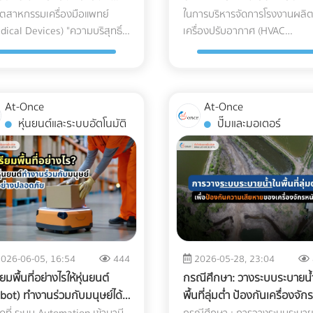
ค้าสแกน QR Code จากพื้นที่ไหน
Humidity Excursions): อุปกร
ical Grade
ที่คิด?
ุตสาหกรรมเครื่องมือแพทย์
ในการบริหารจัดการโรงงานผลิ
ือง (Soy Ink)? เมื่อพูดถึงการ
หนักไหวหรือไม่? (Structural L
นกี่ครั้ง และใช้เวลาดูโมเดล 3D
อิเล็กทรอนิกส์ทางการแพทย์หล
dical Devices) "ความบริสุทธิ์"
เครื่องปรับอากาศ (HVAC
พ์บรรจุภัณฑ์ องค์ประกอบหลักที่
สิ่งแรกที่ต้องคำนึงถึงคือ "ความ
เท่าไร สร้าง Wow Experience
ชนิดมีข้อกำหนดเรื่องอุณหภูมิที่
ช่แค่ตัวเลือก แต่คือความเป็น
Manufacturing) ตัวชี้วัดสำคัญท
เพ่งเล็งคือ "กระดาษ" และ "หมึก
แรงของโครงสร้าง" ดาดฟ้าตึกแ
ที: ผู้บริหาร B2B มีเวลาจำกัด
ชัดเจน การอยู่ในตู้ขนส่งที่ร้อนอ
มตายของผู้ป่วย แม้ว่านัก
ฝ่ายจัดซื้อ (Procurement) มักถ
พ์" กระดาษ FSC (Forest
เก่าส่วนใหญ่ถูกออกแบบมาเพื่อร
ทำให้พวกเขา "ว้าว" ตั้งแต่ 10
วนานๆ หรือเจอความชื้นสูง อาจ
วกรรมวัสดุจะสามารถคิดค้นเม็ด
กดดันเสมอคือ "การลดต้นทุน (
wardship Council): คือกระดาษ
น้ำหนักของตัวโครงสร้างเองและ
ทีแรกที่เห็นสินค้า ช่วยเพิ่ม
ทำให้เกิดสนิม คราบตะกรัน หรือ
สติกเกรดทางการแพทย์
Reduction)" เพื่อเพิ่มอัตรากำไรข
ได้รับการรับรองว่ามาจากป่าปลูก
แท็งก์น้ำเท่านั้น ไม่ได้เผื่อสำหรั
าสในการขอเข้าพบ (Pitching)
ไฟฟ้าลัดวงจรเมื่อเปิดใช้งาน กา
At-Once
At-Once
dical Grade Plastic) ที่มี
ต้นให้กับองค์กร การมองหา
งพาณิชย์ที่มีการจัดการอย่าง
รับน้ำหนักของกระถางต้นไม้ขน
มหาศาล การลงทุนทำ Web-AR
เอียงและการกระแทก (Tilt & Dro
หุ่นยนต์และระบบอัตโนมัติ
ปั๊มและมอเตอร์
สมบัติยอดเยี่ยม ทนทาน และเข้า
ซัพพลายเออร์ที่เสนอราคา "ชิ้น
ยืน ไม่ตัดไม้ทำลายป่า การใช้
ใหญ่ ดินอุ้มน้ำ พื้นไม้เทียม หรือ
คตตาล็อกสินค้าเพียงครั้งเดียว
เครื่องมือขนาดใหญ่บางชนิดถูกร
ได้ทางชีวภาพ (Biocompatible)
อะไหล่ (AC Parts)" ได้ถูกที่สุด จึ
ลักษณ์ FSC บนบรรจุภัณฑ์คือใบ
จำนวนคนที่ขึ้นไปรวมตัวกันหนา
ารถนำไปใช้งานซ้ำได้ทั้งในงาน
ไว้ในคู่มือวิศวกรรมเลยว่า "ห้าม
เพียงใด แต่หากกระบวนการ
เหมือนจะเป็นทางออกที่สมเหตุ
นทางชั้นดีที่ช่วยให้สินค้าของคุณ
สิ่งที่ต้องทำ: ควรปรึกษาวิศวกร
วนต์ (Exhibition) และการส่ง
เอียงเกินกี่องศา" การใช้พนักง
ตและการบรรจุเกิดขึ้นในสภาพ
ผล... แต่ในโลกของการผลิตระดั
ออกไปยังยุโรปและอเมริกาได้โดย
โครงสร้างเพื่อประเมินความสา
ect Mail ไปหาลูกค้าระดับ VIP
ของ (Porter) ทั่วไปที่ไม่มีความ
ล้อมที่ไม่ได้มาตรฐาน พลาสติก
อุตสาหกรรม การตัดสินใจด้วย
ถูกตั้งคำถาม หมึกถั่วเหลือง (Soy
ในการรับน้ำหนัก (Live Load แล
อมที่จะฉีกกฎการทำสื่อสิ่งพิมพ์
เชี่ยวชาญ อาจทำให้สารทำความ
่านั้นก็อาจกลายเป็นพาหะนำเชื้อ
"ราคาป้าย" เพียงอย่างเดียว อ
): หมึกพิมพ์แบบดั้งเดิม
Dead Load) ก่อนตัดสินใจเทปูนเ
เดิมๆ หรือยัง? เพิ่มขีดความ
รั่วไหล หรือแกนกลไกภายในเครื่
ั้นดี นี่คือจุดที่ "ห้องปลอดเชื้อ"
มาซึ่ง "ต้นทุนแฝง (Hidden Cos
troleum-based) มีสาร VOCs
หรือนำของหนักขึ้นไปติดตั้ง เพื่
ารถให้ทีมเซลส์ของคุณด้วยสื่อ
มือเสียสมดุลไปตลอดกาล
อ "Cleanroom" เข้ามามีบทบาท
มหาศาลที่กัดกินกำไรของบริษัท
latile Organic Compounds)
ป้องกันอันตรายจากโครงสร้างท
สนอยุคใหม่ ที่ At-once เรามี
มาตรฐาน Logistics แบบไหนที่
026-06-05, 16:54
444
2026-05-28, 23:04
ัญในฐานะด่านป้อมปราการที่
ระยะยาวโดยที่คุณไม่รู้ตัว 3 ต้นทุน
 ซึ่งเป็นก๊าซเรือนกระจกและเป็น
ตัว 2. กฎหมายอาคารและทางหนีไฟ
รวม Digital Marketing
ธุรกิจเครื่องมือแพทย์ต้องมองห
ียมพื้นที่อย่างไรให้หุ่นยนต์
กรณีศึกษา: วางระบบระบายน้
งแกร่งที่สุด ในการปกป้อง
แฝงสุดอันตราย จากการใช้อะไหล
สรรคต่อกระบวนการรีไซเคิล
(Safety Regulations) การเปลี่
ncy และผู้เชี่ยวชาญด้านการ
ผู้ให้บริการขนส่ง (3PL) ระดับ
bot) ทำงานร่วมกับมนุษย์ได้
พื้นที่ลุ่มต่ำ ป้องกันเครื่องจักร
กรณ์การแพทย์ให้รอดพ้นจาก
แอร์ที่ไม่ได้มาตรฐาน การประกอ
ดาษ ในขณะที่ Soy Ink ทำจาก
พื้นที่ดาดฟ้าให้เป็นพื้นที่สาธารณะ
นา Web-AR และ 3D Model ที่
พรีเมียมที่จะมาดูแลสินค้าหลักล้