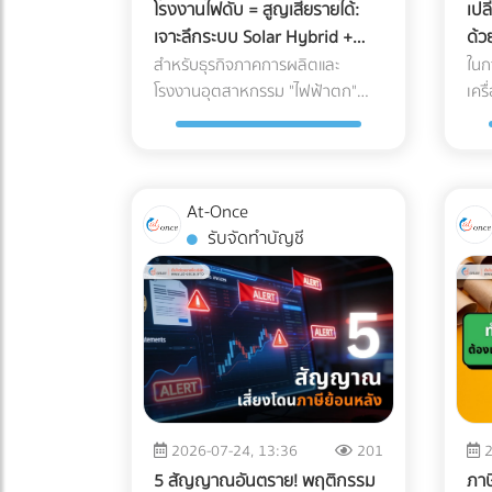
โรงงานไฟดับ = สูญเสียรายได้:
เปล
เจาะลึกระบบ Solar Hybrid +
ด้
Industrial ESS (แบตเตอรี่
Rea
สำหรับธุรกิจภาคการผลิตและ
ในก
อุตสาหกรรม) คุ้มทุนหรือไม่ในปี
โรงงานอุตสาหกรรม "ไฟฟ้าตก"
เคร
หรือ "ไฟฟ้าดับ" แม้เพียงแค่ 15 นาที
อสั
2026?
ไม่ได้หมายความถึงโอกาสที่
เซิ
พนักงานได้หยุดพักผ่อนชั่วคราว แต่
หนา
มันคือวิกฤติที่สร้างความเสียหาย
ที่ถ
At-Once
ตั้งแต่หลักแสนไปจนถึงหลักล้านบาท
ด้วยวิดีโ
รับจัดทำบัญชี
ในอดีต การติดตั้งโซลาร์เซลล์ระบบ
อย่
On-Grid เพื่อลดค่าไฟคือทางเลือก
แล้
ยอดนิยม แต่จุดอ่อนที่สำคัญคือ
องค
เมื่อไฟจากการไฟฟ้าดับ ระบบ On-
การ
Grid ก็ต้องหยุดทำงานไปด้วย เพื่อ
ดิจ
ความปลอดภัยของช่างไฟที่กำลัง
(We
ซ่อมแซมสายไฟอยู่ด้านนอก ทำให้
Web
โรงงานต้องพึ่งพาเครื่องปั่นไฟ
โดย
2026-07-24, 13:36
201
2
(Generator) ที่ใช้น้ำมันดีเซลซึ่งมี
การ
5 สัญญาณอันตราย! พฤติกรรม
ภา
ต้นทุนสูงและปล่อยมลพิษอีกด้วย
เวล