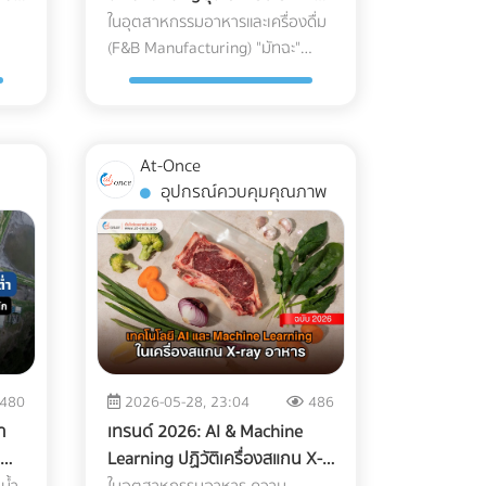
ณ์
ส่งลูกค้ากลุ่มนี้ไปที่หน้า Home ของ
F&B
ต
ในอุตสาหกรรมอาหารและเครื่องดื่ม
oad)
ฮวบฮาบ หรือเกิดความเสียหาย
าย
เว็บไซต์โรงแรมทั่วไป ให้สร้างหน้า
(F&B Manufacturing) "มัทฉะ"
แข็ง
ระหว่างขนส่ง ซึ่งส่งผลกระทบอย่าง
Landing Page แยกออกมาต่างหาก
ี่
(Matcha) ถือเป็นหนึ่งในวัตถุดิบที่มี
ถว
รุนแรงต่อกำไรและชื่อเสียงของ
บอ้า
เพื่อขายแพ็กเกจ Long-stay โดย
ูก
มูลค่าสูง (High-value Ingredient)
ับ
แบรนด์ เรามาทำความเข้าใจความ
เฉพาะ หน้านี้ต้องโชว์ภาพห้อง
Cost
และได้รับความนิยมอย่างต่อเนื่อง
ท้าทายนี้ตามความเป็นจริง พร้อม
ทำงานที่สว่าง มีปลั๊กไฟเพียงพอ
ั้น
แต่ในขณะเดียวกัน มัทฉะก็เป็น
บการ
หา "ทางรอด" เชิงวิศวกรรมที่จะช่วย
ร
และระบุความเร็วอินเทอร์เน็ตอย่าง
At-Once
วัตถุดิบที่ปราบเซียนที่สุดชนิดหนึ่ง
าด
ให้โรงงานของคุณรักษ์โลกได้ โดยที่
p):
ชัดเจน พร้อมปุ่ม Call-to-Action ที่
อุปกรณ์ควบคุมคุณภาพ
ส่วน
เนื่องจากความเปราะบางและไวต่อ
อาหารแช่แข็งยังคงคุณภาพสมบูรณ์
ะบุ
กระตุ้นให้เกิดการจองตรง (Direct
งดู
สภาพแวดล้อม สำหรับโรงงานผู้
แน่น
100% ทำไมบรรจุภัณฑ์รักษ์โลกทั่วไป
Booking) ทันที 2. จัดแพ็กเกจ
สม
ผลิต การนำเข้ามัทฉะเกรดพรีเมียม
ถึงสอบตกใน "ห้องเย็น"? หน้าที่
านยก
"Ready to Work" เพื่ออัปราคา
บ
จากประเทศญี่ปุ่นมายังประเทศไทย
มารถ
หลักของบรรจุภัณฑ์อาหารแช่แข็งคือ
(Upselling) แทนที่จะลดราคาห้อง
ไม่ใช่แค่การขนส่งผงชาใส่ตู้
ะ
การทนต่ออุณหภูมิติดลบ (ตั้งแต่
เย็น
พักเพื่อแข่งกับอพาร์ตเมนต์ ให้คุณ
าจนำ
คอนเทนเนอร์แล้วจบไป เพราะหาก
พิ่ม
-18°C ไปจนถึง -40°C) และต้องเป็น
อง
เพิ่มมูลค่า (Value-added) เข้าไปใน
ts)"
ขาดการบริหารจัดการซัพพลายเชน
อ
"เกราะป้องกัน (Barrier)" ไม่ให้
ห้องพัก เช่น เพิ่มหน้าจอ Monitor
ใน
ที่ถูกต้อง สิ่งที่ส่งมาถึงหน้าโรงงาน
รุด
ความชื้นระเหยออกจากอาหารจน
27 นิ้ว และเก้าอี้เพื่อสุขภาพ
480
2026-05-28, 23:04
486
อาจกลายเป็นเพียง "ผงชาสีหม่น" ที่
เกิดสภาวะ Freezer Burn (เนื้อสัตว์
า?
(Ergonomic Chair) การลงทุนซื้อ
ำ
เทรนด์ 2026: AI & Machine
่
สูญเสียทั้งเอกลักษณ์และมูลค่า
ยน
หรืออาหารแห้งกระด้างและเสีย
อุปกรณ์เหล่านี้เพียงหลักพัน
Learning ปฏิวัติเครื่องสแกน X-
บ
กุญแจสำคัญที่อยู่เบื้องหลังการคง
ที่
รสชาติ) พลาสติกแบบดั้งเดิมที่
าน
สามารถนำมาตั้งเป็นแพ็กเกจ "Pro