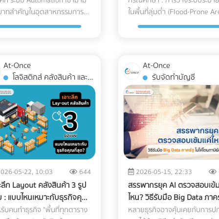
างปลอดภัย
หนักเสียหายจากน้ำท่วม
ุคที่ ระบบ Automation เข้ามามี
กรณีศึกษา : การวางระบบระบาย
ปนเปื้อนก่อนถึงมือแพทย์และ
เครื่องปรับอากาศหนึ่งเครื่อง
มันพืช ย่อยสลายได้ทางชีวภาพ
มีคนใช้งานจำนวนมาก ต้องคำน
อมเปลี่ยนโบรชัวร์ของคุณให้
ของคุณ ควรต้องมีคุณสมบัติแล
บาทสำคัญในอุตสาหกรรมการ
ในพื้นที่ลุ่มต่ำ (Flood-Prone Ar
อุตสาหกรรม
ประกอบไปด้วยชิ้นส่วนกลไก
ทำให้กระดาษถูกนำไปรีไซเคิลใหม่
ถึงกฎหมายควบคุมอาคารอย่าง
ยเป็นพนักงานขายมือทอง ค้น
เทคโนโลยีที่ออกแบบมาเพื่อการ
ต การนำ AGV หรือ หุ่นยนต์ที่วิ่ง
เพื่อป้องกันความเสียหายของ
สติกการแพทย์ คืออะไร?
(Mechanical Parts) ที่ต้องทนต
ง่ายขึ้นมาก Key Insight: การ
เคร่งครัด สิ่งที่ต้องทำ: ตรวจส
ร์ทเนอร์ที่ใช่ได้เลยวันนี้! ที่นี่!
แพทย์โดยเฉพาะ ดังนี้: รถขนส่ง
่อนที่ไปทั่วโรงงาน เข้ามาใช้งาน
เครื่องจักรหนัก ภัยธรรมชาติแล
anroom คือห้องที่มีการควบคุม
แรงดันและอุณหภูมิที่เปลี่ยนแปล
่ยนมาใช้ Soy Ink ไม่ได้ทำให้สีสัน
ความสูงของราวกันตก (Parape
กันสะเทือนแบบถุงลม (Air-Ride
คำถามที่วิศวกรและผู้จัดการ
ตกหนัก เป็นฝันร้ายของผู้รับเห
พแวดล้อมอย่างเข้มงวด ไม่ว่าจะ
ตลอดเวลา หากเลือกใช้ชิ้นส่วนที่
บรรจุภัณฑ์ดรอปลง ในทางกลับ
ว่ามีความสูงเพียงพอและแข็งแร
Suspension): นี่คือหัวใจสำคัญ!
งานต้องตอบให้ได้คือ... เราจะ วิธี
และเจ้าของโครงการก่อสร้าง โด
นปริมาณฝุ่นละอองในอากาศ,
ได้มาตรฐาน นี่คือสิ่งที่อาจต้องจ
เม็ดสีในน้ำมันถั่วเหลืองยังช่วย
หรือไม่ นอกจากนี้ต้องมีป้ายบอ
ต้องใช้รถบรรทุกที่ติดตั้งช่วงล่า
At-Once
At-Once
ียมพื้นที่สำหรับ AGV อย่างไร
เฉพาะเมื่อไซต์งานตั้งอยู่ใน พื้นที่
หภูมิ, ความชื้น, และความดัน
คืนในภายหลัง: 1. ต้นทุนจากขอ
งานพิมพ์มีความสดใสและคมชัด
ทางหนีไฟที่ชัดเจน ระบบแสงสว่า
แบบถุงลมเท่านั้น เพื่อดูดซับแรงส
โลจิสติกส์ คลังสินค้า และ
รับจัดทำบัญชี
่อให้ ความปลอดภัยในโรงงาน อยู่
ต่ำ ปัญหาน้ำท่วมไซต์งานไม่เพีย
าศ โดยใช้ระบบแผ่นกรองอากาศ
เสียและเวลาสูญเปล่าในไลน์ผลิต
กว่าหมึกปิโตรเลียมในบางเฉดสี
ฉุกเฉิน และบันไดที่กว้างพอสำหร
สะเทือนและแรงกระแทกจากพื้นถ
การจัดส่ง
ะดับสูงสุด และมนุษย์สามารถ
ทำให้โครงการล่าช้า แต่ยังสร้าง
สิทธิภาพสูง (HEPA หรือ ULPA
(False Reject & Downtime) อะ
ด้วย ข้อแตกต่างระหว่าง หมึก
การอพยพผู้คนหากเกิดเหตุฉุกเ
ให้เหลือน้อยที่สุด คุ้มครองเซนเซ
านร่วมกันได้อย่างไร้กังวล? 4
ความเสียหายหลักล้านบาทหาก
ters) เพื่อดักจับอนุภาคขนาดเล็ก
ที่ราคาถูกมักจะแลกมากับการ
ิม Vs. Soy Ink ยกระดับบรรจุ
3. สภาพการระบายน้ำ (Draina
ภายในเครื่องจักรให้อยู่ในสภาพ
ที่โรงงานต้องเตรียม เมื่อเปลี่ยน
เครื่องจักรหนัก เช่น รถขุดดิน หร
มองไม่เห็นด้วยตาเปล่า สำหรับ
ควบคุมคุณภาพ (QC) ที่หละหล
ฑ์ของคุณ เพื่อพิชิตใจลูกค้าราย
System) ดาดฟ้าคือด่านแรกที่ต
100% บริการ White Glove
ช้ระบบรถลำเลียงอัตโนมัติ
รถตอกเสาเข็ม จมน้ำ นี่คือกรณี
ผลิตพลาสติก Medical Grade
สมมติว่ามีการนำ Stop Valve ที่
่ อย่าปล่อยให้บรรจุภัณฑ์แบบ
ปะทะกับพายุฝน หากพื้นที่ดาดฟ้
Service: การขนส่งระดับนี้ไม่ได้จ
V) การนำรถลำเลียงสินค้า
ศึกษาและบทเรียนการจัดการพื้นที
่น กระบอกฉีดยา, สายน้ำเกลือ,
ได้มาตรฐานมาประกอบ เมื่อถึงขั
มๆ กลายเป็นต้นทุนภาษีคาร์บอน
ของคุณมีระดับความลาดเอียง
การดรอปของไว้หน้าประตูโรง
นมัติ (AGV) เข้ามาใช้วิ่งส่งของ
ก่อสร้าง ว่าด้วย วิธีป้องกัน
อชิ้นส่วนรากฟันเทียม) มาตรฐาน
ตอนทดสอบแรงดัน แล้วพบว่าวา
บานปลาย หากคุณกำลังมองหา
(Slope) ไม่ดีพอ หรือท่อระบายน้
พยาบาล แต่ทีมขนส่งต้องมีคว
ลังสินค้าช่วยลดแรงงานได้
เครื่องจักรเสียหายจากน้ำท่วม ด
งปลอดเชื้อที่นิยมใช้มักจะอ้างอิง
เกิดการรั่วซึม สิ่งที่ตามมาคือ
พิมพ์ที่ได้มาตรฐาน FSC และ
(Floor Drain) อุดตัน จะทำให้เกิ
เชี่ยวชาญในการแกะกล่อง
026-05-22, 10:03
644
2026-05-15, 22:33
ศาล แต่เนื่องจากหุ่นยนต์
การวาง ระบบระบายน้ำ (Draina
มาตรฐาน ISO 14644-1 โดย
โรงงานต้องหยุดสายพานการผ
่ยวชาญการใช้หมึก Soy Ink ระดับ
ปัญหาน้ำท่วมขัง สิ่งที่ต้องทำ: 
(Unpacking) นำเครื่องมือเข้าไป
ะลึก Layout คลังสินค้า 3 รูป
สรรพากรยุค AI ตรวจสอบเข้ม
เภทนี้มีการเคลื่อนที่ตลอดเวลา
System) อย่างมืออาชีพ ปัญหา
ับที่พบได้บ่อยในโรงงานผลิต
เสียเวลาถอดประกอบใหม่ และสู
สาหกรรม เข้ามาค้นหาและเปรียบ
ปูพื้นใหม่ ควรเช็กระดับความลา
ตั้งยังห้องปฏิบัติการที่ซับซ้อน แ
 : แบบไหนเหมาะกับธุรกิจคุณ
ไหน? วิธีรับมือ Big Data ภาค
เตรียมพื้นที่จึงต้องรัดกุมเป็น
ความท้าทายของพื้นที่ลุ่มต่ำ ไซต
ื่องมือแพทย์คือ ISO Class 7 และ
เสียต้นทุนค่าแรงของพนักงานไ
ยบพาร์ทเนอร์โรงพิมพ์คุณภาพได้
เอียงของพื้นคอนกรีตว่าสามาร
จัดการนำขยะบรรจุภัณฑ์กลับไปทิ
ุด?
ไม่ให้โดนภาษีย้อนหลัง
รับคนทำธุรกิจ "พื้นที่ทุกตาราง
หลายธุรกิจอาจคุ้นเคยกับการป
ีดขวางและทำพื้น
งานในพื้นที่ลุ่มต่ำมักเผชิญกับ
 Class 8 ซึ่งมีการจำกัดจำนวน
อย่างเปล่าประโยชน์ (Downtime
ที่ At-once แพลตฟอร์มรวม
ทำให้น้ำไหล ลงท่อได้สะดวกหรือไ
อย่างถูกวิธี มาตรฐานคุณภาพร