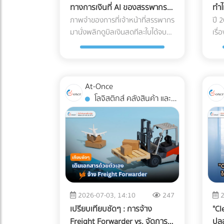
ทางการเงินที่ AI ของสรรพากร
ทำไ
แต่ในปี 2026 เทคโนโลยี Industrial
bas
เพ่งเล็งในปี 2026
เปล
ภาพจำของการที่เจ้าหน้าที่สรรพากร
ปี 
ESS (Energy Storage System)
แต่
มานั่งพลิกดูบิลเงินสดทีละใบได้จบ
Ink
เรื
หรือแบตเตอรี่อุตสาหกรรม ได้เข้ามา
เพี
ลงแล้ว ในปี 2026 กรมสรรพากรใช้
(Su
ปฏิวัติวงการ การผสานระบบ Solar
สแก
ระบบ AI และ Big Data ในการเชื่อม
CSR
Hybrid เข้ากับ ESS กลายเป็นจิ๊ก
3D 
โยงข้อมูลทางการเงินของธุรกิจแบบ
กลา
ซอว์ชิ้นสำคัญที่เจ้าของโรงงาน
สาม
เรียลไทม์ (Real-time Cross-
กีด
กำลังจับตามอง คำถามคือ... การ
พวก
At-Once
checking) การแต่งบัญชี หรือหลบ
ต่อ
ลงทุนระบบนี้ "คุ้มทุน" จริงหรือไม่?
ควร
โลจิสติกส์ คลังสินค้า และ
เลี่ยงภาษีด้วยวิธีเดิมๆ กลายเป็น
โดย
บทความนี้จะพาคุณไปเจาะลึกทุกมิติ
ของ
การจัดส่ง
ความเสี่ยงระดับวิกฤตที่อาจทำให้
Pro
ครับ "ต้นทุนแฝง" เมื่อเครื่องจักร
ไม่
บริษัทโดนภาษีย้อนหลังจนล้มละลาย
เจ้
สะดุด ที่บิลค่าไฟไม่ได้บอกคุณ ก่อน
ไปเ
ได้ หากธุรกิจของคุณยังมี
ซาก
จะตอบว่าแบตเตอรี่คุ้มไหม เราต้อง
ช่ว
พฤติกรรมทางการเงินแบบนี้อยู่ นี่
โรง
ประเมิน "ความสูญเสีย" ที่แท้จริง
ถึง
คือ 5 สัญญาณอันตรายที่ AI ของ
รีไ
เวลาโรงงานไฟดับกันก่อนครับ ซึ่ง
360
สรรพากรจะจัดว่าบริษัทคุณเป็น
ลูก
มักจะประกอบไปด้วย 3 ประเด็นที่
เปลี
"กลุ่มเสี่ยงสูง (High Risk)" ทันที: 1.
ออก
รบกวนใจผู้บริหารหลายคน: วัตถุดิบ
(Me
2026-07-03, 14:10
247
2
ข้อมูล e-Tax ไม่ตรงกับ Statement
เหต
ที่ต้องเททิ้ง (Wasted Raw
ไม่ร
เปรียบเทียบชัดๆ : การจ้าง
"Cl
ธนาคาร AI สามารถดึงข้อมูลความ
รักษ
Materials): สำหรับโรงงาน
Web
Freight Forwarder vs. จัดการ
ปล
เคลื่อนไหวของบัญชีธนาคาร (ที่เข้า
ต้อ