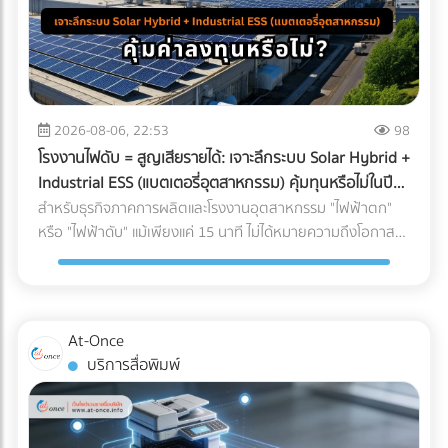
2026-08-06, 22:53
98
โรงงานไฟดับ = สูญเสียรายได้: เจาะลึกระบบ Solar Hybrid +
Industrial ESS (แบตเตอรี่อุตสาหกรรม) คุ้มทุนหรือไม่ในปี
2026?
สำหรับธุรกิจภาคการผลิตและโรงงานอุตสาหกรรม "ไฟฟ้าตก"
หรือ "ไฟฟ้าดับ" แม้เพียงแค่ 15 นาที ไม่ได้หมายความถึงโอกาสที่
พนักงานได้หยุดพักผ่อนชั่วคราว แต่มันคือวิกฤติที่สร้างความ
เสียหายตั้งแต่หลักแสนไปจนถึงหลักล้านบาท ในอดีต การติดตั้ง
โซลาร์เซลล์ระบบ On-Grid เพื่อลดค่าไฟคือทางเลือกยอดนิยม
แต่จุดอ่อนที่สำคัญคือ เมื่อไฟจากการไฟฟ้าดับ ระบบ On-Grid ก็
At-Once
ต้องหยุดทำงานไปด้วย เพื่อความปลอดภัยของช่างไฟที่กำลัง
บริการสื่อพิมพ์
ซ่อมแซมสายไฟอยู่ด้านนอก ทำให้โรงงานต้องพึ่งพาเครื่องปั่นไฟ
(Generator) ที่ใช้น้ำมันดีเซลซึ่งมีต้นทุนสูงและปล่อยมลพิษอีก
ด้วย แต่ในปี 2026 เทคโนโลยี Industrial ESS (Energy Storage
System) หรือแบตเตอรี่อุตสาหกรรม ได้เข้ามาปฏิวัติวงการ การ