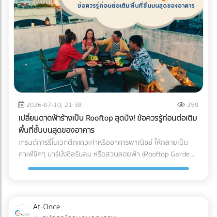
(Blockchain Tracing) ได้อย่างแม่นยำ อย่ารอให้จดหมาย
"กระดาษ" และ "หมึกพิมพ์" กระดาษ FSC (Forest Stewardship
ประเมินภาษีย้อนหลังส่งมาถึงบริษัท! การป้องกันที่ดีที่สุดคือการ
Council): คือกระดาษที่ได้รับการรับรองว่ามาจากป่าปลูกเชิง
วางโครงสร้างระบบบัญชีที่โปร่งใสและถูกต้องตามกฎหมาย หาก
พาณิชย์ที่มีการจัดการอย่างยั่งยืน ไม่ตัดไม้ทำลายป่า การใช้
คุณต้องการเปลี่ยนผู้ทำบัญชี หรือกำลังมองหาสำนักงานบัญชีที่
สัญลักษณ์ FSC บนบรรจุภัณฑ์คือใบผ่านทางชั้นดีที่ช่วยให้สินค้า
เชี่ยวชาญ โดยเฉพาะการวางแผนภาษีองค์กรยุคใหม่... เข้ามา
ของคุณส่งออกไปยังยุโรปและอเมริกาได้โดยไม่ถูกตั้งคำถาม หมึก
เลือกเปรียบเทียบผู้เชี่ยวชาญตัวจริงได้ที่ At-once เพื่อหมดห่วง
ถั่วเหลือง (Soy Ink): หมึกพิมพ์แบบดั้งเดิม (Petroleum-based)
เรื่องภาษี แล้วโฟกัสกับการเติบโตของธุรกิจได้อย่างเต็มที่!
มีสาร VOCs (Volatile Organic Compounds) สูง ซึ่งเป็นก๊าซ
เรือนกระจกและเป็นอุปสรรคต่อกระบวนการรีไซเคิลกระดาษ ใน
ขณะที่ Soy Ink ทำจากน้ำมันพืช ย่อยสลายได้ทางชีวภาพ และ
2026-07-10, 21:38
259
ทำให้กระดาษถูกนำไปรีไซเคิลใหม่ได้ง่ายขึ้นมาก Key Insight: การ
เปลี่ยนดาดฟ้าร้างเป็น Rooftop สุดปัง! ข้อควรรู้ก่อนต่อเติม
เปลี่ยนมาใช้ Soy Ink ไม่ได้ทำให้สีสันของบรรจุภัณฑ์ดรอปลง ใน
พื้นที่ชั้นบนสุดของอาคาร
ทางกลับกัน เม็ดสีในน้ำมันถั่วเหลืองยังช่วยให้งานพิมพ์มีความ
เทรนด์การรีโนเวทตึกแถวเก่าหรืออาคารพาณิชย์ ให้กลายเป็น
สดใสและคมชัดมากกว่าหมึกปิโตรเลียมในบางเฉดสีอีกด้วย ข้อ
คาเฟ่ชิคๆ บาร์นั่งชิลรับลม หรือสวนลอยฟ้า (Rooftop Garden)
แตกต่างระหว่าง หมึกดั้งเดิม Vs. Soy Ink ยกระดับบรรจุภัณฑ์
กำลังได้รับความนิยมอย่างมากในยุคปัจจุบัน พื้นที่ดาดฟ้าที่เคย
ของคุณ เพื่อพิชิตใจลูกค้ารายใหญ่ อย่าปล่อยให้บรรจุภัณฑ์แบบ
ถูกปล่อยทิ้งร้างให้ฝุ่นเกาะ สามารถพลิกโฉมเป็นจุดขายหลัก
เดิมๆ กลายเป็นต้นทุนภาษีคาร์บอนที่บานปลาย หากคุณกำลัง
(Highlight) ที่ดึงดูดลูกค้าและสร้างมูลค่าเพิ่มให้กับธุรกิจได้อย่าง
มองหาโรงพิมพ์ที่ได้มาตรฐาน FSC และเชี่ยวชาญการใช้หมึก Soy
มหาศาล แต่การเสกพื้นที่เปิดโล่งให้กลายเป็น Rooftop สุดปังนั้น
At-Once
Ink ระดับอุตสาหกรรม เข้ามาค้นหาและเปรียบเทียบพาร์ทเนอร์โรง
ไม่ได้มีแค่เรื่องของการเลือกเฟอร์นิเจอร์สวยๆ หรือจัดแสงไฟให้