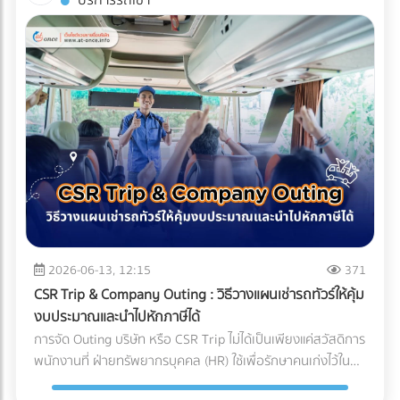
บริการรถเช่า
(Compliance Risks) ในปี 2026 ทั่วโลกหันมาใช้น้ำยาแอร์รักษ์
บริหารจัดการซัพพลายเชนที่ถูกต้อง สิ่งที่ส่งมาถึงหน้าโรงงาน
บรรจุภัณฑ์ (Sealing) จะต้องดำเนินการให้เสร็จสิ้นภายใน
โลก (Eco-Friendly Refrigerants) ซึ่งมักจะมีแรงดันสูงกว่า
อาจกลายเป็นเพียง "ผงชาสีหม่น" ที่สูญเสียทั้งเอกลักษณ์และ
Cleanroom ทั้งหมด บรรจุภัณฑ์ที่ใช้มักเป็นถุงฟอยล์หรือถุง
น้ำยาแอร์ยุคเก่า ชิ้นส่วนราคาถูกอาจไม่ได้ถูกออกแบบมาเพื่อ
มูลค่า กุญแจสำคัญที่อยู่เบื้องหลังการคงสภาพความสดใหม่ สี
Tyvek ที่ได้มาตรฐานการแพทย์ เมื่อซีลปิดผนึกเรียบร้อยแล้ว จึง
รองรับสเปกใหม่นี้ ทำให้ไม่ผ่านมาตรฐานความปลอดภัย
เขียวสว่าง และกลิ่นอูมามิของมัทฉะไว้ได้อย่างสมบูรณ์แบบ คือ
จะสามารถนำชิ้นงานนั้นออกจาก Cleanroom สู่คลังสินค้าปกติ
นอกจากนี้ หากซัพพลายเออร์ต้นทางไม่มีระบบจัดการสิ่ง
ระบบขนส่งที่เรียกว่า Cold Chain Logistics (ระบบห่วงโซ่ความ
ได้ บทสรุป: ความมั่นใจที่ส่งต่อถึงมือผู้ป่วย การลงทุนสร้างและ
แวดล้อมที่ดี โรงงานก็อาจเผชิญความยากลำบากในการขอใบรับ
เย็น) ทำไม "มัทฉะ" ถึงต้องการการดูแลระดับพิเศษ? ก่อนจะเข้าใจ
บำรุงรักษา Cleanroom มีต้นทุนที่สูงมาก ทั้งค่าระบบปรับอากาศ
รองสากลเพื่อส่งออกสินค้าไปต่างประเทศ บทสรุป: การเปลี่ยน
ความสำคัญของการขนส่ง ต้องเข้าใจธรรมชาติของผงมัทฉะ
ค่าชุดป้องกัน (Gowning) และการตรวจสอบมาตรฐานประจำปี แต่
มุมมองจาก "ราคา" สู่ "ความคุ้มค่า" แบรนด์ผู้ผลิตเครื่องปรับ
ก่อน มัทฉะคือการนำใบชาทั้งใบไปบดละเอียดด้วยโม่หินจนเป็นผง
สำหรับอุตสาหกรรมการแพทย์ นี่คือการลงทุนที่ประเมินค่าไม่ได้
อากาศชั้นนำระดับโลก ล้วนเข้าใจถึงกฎข้อนี้ดี พวกเขาจึงมักไม่
ขนาดไมครอน ทำให้ตัวผงชามีพื้นที่ผิวสัมผัสกับอากาศมาก ศัตรู
สำหรับฝ่ายจัดซื้อหรือเจ้าของแบรนด์อุปกรณ์การแพทย์ การ
ประนีประนอมกับชิ้นส่วนกลไกที่อยู่ภายใน และเจาะจงเลือกใช้ผู้
ตัวร้ายที่ทำลายคุณภาพของมัทฉะมีอยู่ 3 ประการหลัก: ความ
เลือกพาร์ทเนอร์ หรือ OEM โรงงานพลาสติกที่ได้รับการรับรอง
ผลิตชิ้นส่วน (OEM) ที่มีกระบวนการตรวจสอบคุณภาพแบบ
ร้อน (Heat): อุณหภูมิที่สูงเกินไปจะเร่งกระบวนการสลายตัวของ
มาตรฐาน Cleanroom (ISO 14644) และระบบบริหารงาน
100% และยึดมั่นในมาตรฐานระดับสูง (เช่น Japanese Quality
คลอโรฟิลล์ (Chlorophyll) ทำให้สีเขียวสว่างสดใส (Vibrant
คุณภาพสำหรับเครื่องมือแพทย์ (ISO 13485) ไม่เพียงแต่ช่วยลด
Standards หรือมาตรฐาน ISO) เท่านั้น การเปลี่ยนมุมมองจาก
Green) กลายเป็นสีเหลืองอมน้ำตาล (Yellowish-brown)
2026-06-13, 12:15
371
ความเสี่ยงในการถูกตีกลับสินค้า (Product Recall) แต่ยัง
การหา "อะไหล่ที่ถูกที่สุด" เป็น "อะไหล่ที่ลดความเสี่ยงได้มากที่สุด"
ออกซิเจน (Oxygen): ทำให้เกิดปฏิกิริยาออกซิเดชัน (Oxidation)
เป็นการสร้างความมั่นใจสูงสุดว่า ผลิตภัณฑ์ของคุณจะปลอดภัย
CSR Trip & Company Outing : วิธีวางแผนเช่ารถทัวร์ให้คุ้ม
คือกุญแจสำคัญที่ทำให้องค์กรเติบโตอย่างยั่งยืน การเลือก
ซึ่งจะทำลายสารประกอบที่ให้กลิ่นหอม (Aroma) และสารต้าน
และพร้อมช่วยชีวิตผู้ป่วยได้อย่างแท้จริง
งบประมาณและนำไปหักภาษีได้
ซัพพลายเออร์จึงไม่ใช่แค่การเปรียบเทียบใบเสนอราคา แต่คือการ
อนุมูลอิสระ (Catechins) ทำให้รสชาติอูมามิหายไป และเกิดความ
การจัด Outing บริษัท หรือ CSR Trip ไม่ได้เป็นเพียงแค่สวัสดิการ
มองหา "พาร์ทเนอร์เชิงกลยุทธ์" ที่สามารถช่วยควบคุม Total
ขมฝาดขึ้นมาแทน ความชื้นและแสง (Moisture & Light): เร่งการ
พนักงานที่ ฝ่ายทรัพยากรบุคคล (HR) ใช้เพื่อรักษาคนเก่งไว้ใน
Cost of Ownership ได้อย่างแท้จริง ท้ายที่สุดแล้ว การลงทุนกับ
เติบโตของจุลินทรีย์ และทำให้สีของชาซีดจางลงอย่างรวดเร็ว
องค์กรเท่านั้น แต่ในมุมมองของผู้บริหารและฝ่ายบัญชี กิจกรรม
ชิ้นส่วนที่มีคุณภาพตั้งแต่ต้นทาง ย่อมเป็นทางเลือกที่คุ้มค่ากว่า
Cold Chain Logistics ทำงานอย่างไรในเส้นทาง ญี่ปุ่น-ไทย?