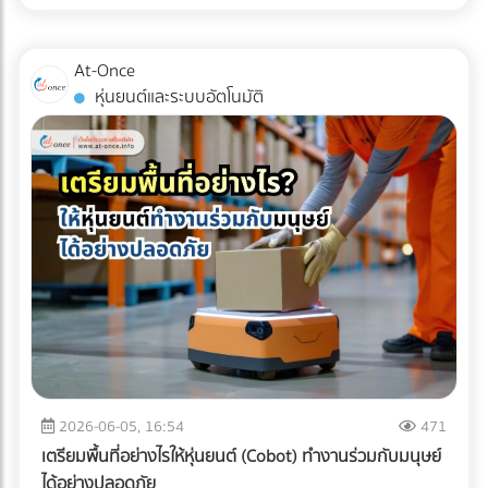
เหล่านี้คือเครื่องมือในการบริหารจัดการภาษีที่มีประสิทธิภาพในปี
การตามแก้ปัญหาที่ปลายทางอย่างแน่นอน
การขนส่งแบบ Cold Chain สำหรับมัทฉะ ไม่ใช่แค่การนำสินค้าไป
2026 หลายองค์กรอาจยังไม่ทราบว่า ค่าใช้จ่ายในการเช่ารถบัส
แช่ตู้เย็น แต่คือการ "ควบคุมอุณหภูมิและความชื้นให้คงที่แบบไร้
หรือ เช่ารถทัวร์ สามารถนำไปเป็นรายจ่ายเพื่อหักภาษีบริษัทได้
At-Once
รอยต่อ" (Seamless Temperature Control) ตั้งแต่หน้าฟาร์มที่
หากมีการวางแผนอย่างถูกต้องตามข้อกำหนดของกรม
หุ่นยนต์และระบบอัตโนมัติ
ญี่ปุ่นจนถึงประตูโรงงานในไทย 1. Origin (ต้นทางที่ญี่ปุ่น):
สรรพากร เงื่อนไขการนำค่าใช้จ่าย Outing & CSR ไปหักภาษี
กระบวนการเริ่มต้นตั้งแต่หลังจากการบด ผงมัทฉะจะถูกบรรจุใน
บริษัท การจะตอบคำถามว่า "เช่ารถบัสจัดสัมมนา หักภาษีได้
ถุงฟอยล์ทึบแสงแบบสุญญากาศ หรือซีลพร้อมซองดูดออกซิเจน
ไหม?" ต้องพิจารณาเงื่อนไขหลัก ดังนี้: ต้องมีวัตถุประสงค์เพื่อ
ทันที จากนั้นจะถูกนำไปจัดเก็บในคลังสินค้าควบคุมอุณหภูมิ (มัก
การพัฒนาบุคลากร: กิจกรรมต้องมีกำหนดการ (Itinerary)
จะต่ำกว่า 15°C หรือในบางเกรดอาจติดลบ) 2. Transit (ระหว่าง
ชัดเจน เช่น มีการอบรมสัมมนา หรือทำกิจกรรม CSR ที่เป็น
การเดินทาง): การขนส่งทางเรือ (Ocean Freight) จากญี่ปุ่นมา
ประโยชน์ต่อสังคม เป็นสิทธิประโยชน์ที่พนักงานทุกคนเข้าถึงได้:
ไทยใช้เวลาประมาณ 10-14 วัน หากใช้ตู้คอนเทนเนอร์ปกติ (Dry
ต้องเป็นการจัดเลี้ยงหรือสวัสดิการที่ให้สิทธิพนักงานทุกคนอย่าง
Container) อุณหภูมิภายในตู้อาจพุ่งสูงถึง 50-60°C ในตอน
เท่าเทียม ไม่เลือกปฏิบัติเฉพาะกลุ่ม มีหลักฐานการจ่ายเงินที่ถูก
กลางวัน ซึ่งจะอบผงมัทฉะจนเสื่อมสภาพทั้งหมด ธุรกิจ B2B จึง
ต้อง: ต้องมีใบกำกับภาษี/ใบเสร็จรับเงินที่ระบุชื่อบริษัทของคุณ
ต้องเลือกใช้ ตู้คอนเทนเนอร์ควบคุมอุณหภูมิ (Reefer
อย่างครบถ้วน 3 เทคนิคเช่ารถทัวร์เหมาคันให้ "ประหยัดงบ" และ
Container) ที่สามารถตั้งค่าอุณหภูมิให้คงที่ตลอดการเดินทาง
ถูกต้องตามกฎหมาย การประเมินจำนวนคนและประเภทรถ
ฝ่ามหาสมุทร 3. Destination (ปลายทางที่ไทย): เมื่อสินค้าถึง
(Capacity Planning): เลือกรถให้พอดีกับจำนวนคน เช่น
ท่าเรือประเทศไทย ความท้าทายคือ "อุณหภูมิภายนอกที่ร้อนจัด"
พนักงาน 20 คน ควรเลือกมินิบัสแทนรถบัสขนาด 40 ที่นั่ง เพื่อ
2026-06-05, 16:54
471
กระบวนการเคลียร์สินค้าทางศุลกากร (Customs Clearance)
ลดค่าใช้จ่ายส่วนเกิน การคำนวณเส้นทางและจุดแวะพัก: วางแผน
เตรียมพื้นที่อย่างไรให้หุ่นยนต์ (Cobot) ทำงานร่วมกับมนุษย์
ต้องทำอย่างรวดเร็ว และขนถ่ายสินค้าขึ้นรถบรรทุกห้องเย็น
เส้นทางให้ชัดเจนเพื่อหลีกเลี่ยงการวิ่งรถอ้อม ซึ่งจะช่วยลดต้นทุน
ได้อย่างปลอดภัย