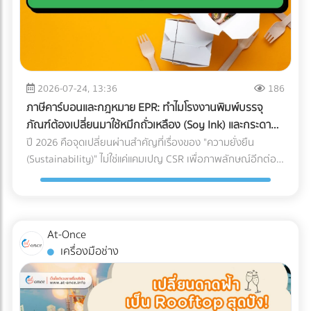
เงินว่า "ขาดทุน" หรือ "กำไรน้อยมาก" ต่อเนื่อง 3-5 ปี แต่
กับใครก็ได้ การหาบริษัท Logistics (3PL) ที่มีรถขนส่งแบบ Air-
คุณหาทีมที่ใช่! การปรับเปลี่ยนโครงสร้างราคา สร้าง Landing
กรรมการบริษัทกลับมีการซื้อทรัพย์สินขนาดใหญ่ เช่น รถสปอร์ต
Ride Suspension พร้อมทีมงานที่ผ่านการอบรมมาตรฐาน
Page ที่มี Conversion Rate สูง และการยิงโฆษณาเจาะตลาด
อสังหาริมทรัพย์ หรือมีการโอนเงินออกไปยังบัญชีส่วนตัวบ่อย
White Glove Service ไม่ใช่เรื่องง่ายและต้องใช้เวลาในการตรวจ
ต่างชาติ ต้องอาศัยความเชี่ยวชาญเฉพาะทาง หากทีม In-house
ครั้ง AI จะประเมินว่านี่คือการโยกเงินบริษัท (Siphoning) หรือการ
สอบประวัติอย่างละเอียด ลดความเสี่ยงและประหยัดเวลาของฝ่าย
ของโรงแรมคุณมีงานล้นมืออยู่แล้ว การใช้บริการ Outsource คือ
ปกปิดรายได้ 3. สินค้าคงเหลือ (Inventory) ในงบ ไม่สอดคล้อง
จัดซื้อ ด้วยการค้นหาและเปรียบเทียบบริษัทขนส่งเฉพาะทาง
ทางออกที่รวดเร็วและคุ้มค่าที่สุด อย่าปล่อยให้ห้องพักต้องว่าง
กับความเป็นจริง นี่คือจุดตายของธุรกิจซื้อมาขายไป หากยอด
2026-07-24, 13:36
186
สำหรับเครื่องมือแพทย์ (Healthcare Logistics) ที่ได้มาตรฐาน
เปล่าในช่วง Low Season! ยกระดับการตลาดโรงแรมของคุณวัน
ขายของคุณน้อย แต่การสั่งซื้อวัตถุดิบหรือนำเข้าสินค้ามีปริมาณ
สากล ได้ฟรีที่ At-once แพลตฟอร์มรวบรวมธุรกิจ B2B ชั้นนำ
ภาษีคาร์บอนและกฎหมาย EPR: ทำไมโรงงานพิมพ์บรรจุ
นี้ เข้ามาค้นหาพาร์ทเนอร์ที่เชี่ยวชาญบน At-once แพลตฟอร์ม
มหาศาลจน "สต็อกบวม" ผิดปกติ สรรพากรจะตั้งข้อสงสัยว่า
ของประเทศไทย
ภัณฑ์ต้องเปลี่ยนมาใช้หมึกถั่วเหลือง (Soy Ink) และกระดาษ
รวบรวมบริษัท B2B ชั้นนำของไทย เรามีตัวเลือกให้คุณครบจบใน
คุณแอบขายสินค้าแบบไม่มีใบกำกับภาษี (ขายของเถื่อน/ขายตัด
FSC
ปี 2026 คือจุดเปลี่ยนผ่านสำคัญที่เรื่องของ "ความยั่งยืน
ที่เดียว: Digital Marketing Agency: ผู้เชี่ยวชาญด้านการวาง
ราคา) 4. ค่าใช้จ่ายเบ็ดเตล็ดและค่ารับรองพุ่งสูงปรี๊ด การยัด
(Sustainability)" ไม่ใช่แค่แคมเปญ CSR เพื่อภาพลักษณ์อีกต่อ
กลยุทธ์และยิงแอดเจาะตลาดต่างชาติ Web Developer / UX-UI
"รายจ่ายส่วนตัว" เข้ามาเป็น "ค่าใช้จ่ายบริษัท" เป็นเรื่องที่ AI จับ
ไป แต่กลายเป็น "กำแพงภาษี" และ "ข้อกีดกันทางการค้า" ที่ส่ง
Designer: ทีมสร้าง Landing Page และระบบ Direct Booking
ทางได้ง่ายมาก หากหมวดหมู่ค่ารับรอง ค่าเดินทาง หรือค่าใช้จ่าย
ผลกระทบต่อต้นทุนของธุรกิจ B2B โดยตรง โดยเฉพาะกฎหมาย
ที่ลื่นไหล SEO Specialist: ช่วยให้เว็บไซต์โรงแรมของคุณติดหน้า
เบ็ดเตล็ด มีสัดส่วนที่สูงผิดปกติเมื่อเทียบกับรายได้รวมของ
EPR (Extended Producer Responsibility) ที่บีบให้เจ้าของ
แรก Google เมื่อ Nomad ค้นหาที่พัก พร้อมเปลี่ยนยอดวิวให้
บริษัท (Benchmarking) เตรียมตัวรับจดหมายเชิญพบเจ้าหน้าที่
แบรนด์ต้องรับผิดชอบต่อซากบรรจุภัณฑ์ของตนเอง หากโรงงาน
เป็นยอดจองหรือยัง? เข้ามาเปรียบเทียบผลงานและติดต่อเอเจน
At-Once
ได้เลย 5. ทำธุรกรรมคริปโตฯ หรือ Digital Assets โดยไม่ลง
ของคุณผลิตบรรจุภัณฑ์ที่รีไซเคิลยาก หรือปล่อยคาร์บอนสูง
ซี่ระดับมืออาชีพได้ฟรีทันทีที่ At-once ให้เราเป็นสะพานเชื่อมธุรกิจ
เครื่องมือช่าง
บัญชี การรับชำระค่าสินค้าจากคู่ค้าต่างประเทศด้วย
ลูกค้ารายใหญ่ระดับโลกจะตัดคุณออกจาก Supply Chain ทันที
คุณสู่ความสำเร็จ!
Cryptocurrency แล้วไม่แปลงค่าเงินมาบันทึกเป็นรายได้ หรือโอน
นี่คือเหตุผลว่าทำไมการเปลี่ยนมาใช้วัสดุรักษ์โลกจึงเป็นทางรอด
เข้ากระเป๋าส่วนตัว ถือเป็นการหลบเลี่ยงภาษีที่ปัจจุบันสรรพากร
เดียว ทำไมต้องเป็นกระดาษ FSC และ หมึกถั่วเหลือง (Soy Ink)?
ร่วมมือกับกระดานเทรด (Exchange) เพื่อตรวจสอบร่องรอย
เมื่อพูดถึงการพิมพ์บรรจุภัณฑ์ องค์ประกอบหลักที่ถูกเพ่งเล็งคือ