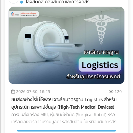
โลจิสติกส์ คลังสินค้า และการจัดส่ง
Industrial ESS ทำงานอย่างไร? ระบบนี้คือการรวมร่างกัน
AR: สัมผัสประสบการณ์ 3D โดยไม่ต้องโหลดแอปฯ ข้อเสียของ
ระหว่าง แผงโซลาร์เซลล์ (ผลิตไฟ) + อินเวอร์เตอร์แบบไฮบริด
การทำ AR ในอดีตคือลูกค้าต้องเสียเวลาดาวน์โหลด
(สลับแหล่งจ่ายไฟ) + แบตเตอรี่อุตสาหกรรม (กักเก็บไฟ) เมื่อมี
แอปพลิเคชัน (App-based AR) ซึ่งสร้างความรำคาญใจ แต่
ระบบ Industrial ESS เข้ามา โรงงานของคุณจะเสมือนมี UPS
Web-AR ทลายข้อจำกัดนั้นทิ้งไป เพียงแค่ลูกค้าใช้กล้องสมาร์ต
(เครื่องสำรองไฟ) ขนาดยักษ์คอยคุ้มกัน โดยระบบจะทำงานแบบไร้
โฟนสแกน QR Code บนโบรชัวร์ โมเดล 3D ของเครื่องจักรของ
รอยต่อ (Seamless Transition) เมื่อไฟจากการไฟฟ้าดับหรือ
คุณก็สามารถลอยขึ้นมาบนโต๊ะประชุมของพวกเขาได้ทันที! ทำไม
กระชาก ระบบจะสลับไปดึงกระแสไฟจากแบตเตอรี่มาจ่ายให้
ธุรกิจ B2B ถึงควรใช้ Web-AR ในสื่อสิ่งพิมพ์? ย่อของใหญ่ ให้มา
เครื่องจักรสำคัญ (Critical Loads) ทันทีในระดับเสี้ยววินาที ทำให้
อยู่บนโต๊ะประชุม: คุณไม่สามารถพกเครื่องจักรหนัก 2 ตันไปเสนอ
สายการผลิตเดินหน้าต่อไปได้โดยที่เครื่องจักรไม่สะดุด ทำไมปี
ขายลูกค้าได้ แต่ Web-AR ช่วยให้ลูกค้าซูมดูรายละเอียด รวมถึง
2026 ถึงเป็น "จังหวะทอง" ในการลงทุนระบบ ESS? หากย้อน
กลไกภายใน และหมุนดูสินค้าได้ 360 องศาผ่านมือถือหรือ Tablet
กลับไปช่วงปี 2021-2022 แบตเตอรี่อุตสาหกรรมยังมีราคาสูงลิ่ว
เปลี่ยนสิ่งพิมพ์ให้วัดผลได้ (Measurable ROI): โบรชัวร์ปกติเรา
จนหลายโรงงานถอดใจ แต่ในยุค 2026 เกมได้เปลี่ยนไปแล้วด้วย
ไม่รู้เลยว่าลูกค้าอ่านหน้าไหน แต่ Web-AR สามารถเก็บ Data ได้
ปัจจัยเหล่านี้: ราคาแบตเตอรี่ LFP ลดลงอย่างมีนัยสำคัญ:
ว่าลูกค้าสแกน QR Code จากพื้นที่ไหน สแกนกี่ครั้ง และใช้เวลาดู
2026-07-30, 16:29
120
เทคโนโลยีแบตเตอรี่ Lithium Iron Phosphate (LiFePO4)
โมเดล 3D นานเท่าไร สร้าง Wow Experience ทันที: ผู้บริหาร
ขนส่งอย่างไรไม่ให้พัง! เจาะลึกมาตรฐาน Logistics สำหรับ
สำหรับอุตสาหกรรม มีการผลิตในสเกลที่ใหญ่ขึ้นมาก ทำให้ราคา
B2B มีเวลาจำกัด การทำให้พวกเขา "ว้าว" ตั้งแต่ 10 วินาทีแรกที่
อุปกรณ์การแพทย์ขั้นสูง (High-Tech Medical Devices)
ต่อกิโลวัตต์-ชั่วโมง (kWh) ถูกลงกว่าอดีตเกือบ 40% แถมยังมี
เห็นสินค้า ช่วยเพิ่มโอกาสในการขอเข้าพบ (Pitching) ได้มหาศาล
การขนส่งเครื่อง MRI, หุ่นยนต์ผ่าตัด (Surgical Robot) หรือ
ความปลอดภัยสูง ไม่ติดไฟง่าย และอายุการใช้งานยาวนานกว่า
การลงทุนทำ Web-AR บนแคตตาล็อกสินค้าเพียงครั้งเดียว
เครื่องเลเซอร์ความงามมูลค่าหลักสิบล้าน ไม่เหมือนกับการส่ง
10,000 ไซเคิล (อ้างอิงจากรายงาน Bloomberg) ระบบ Peak
สามารถนำไปใช้งานซ้ำได้ทั้งในงานอีเวนต์ (Exhibition) และการ
พัสดุทั่วไป เพราะความเสียหายของเครื่องมือแพทย์ขั้นสูงเหล่านี้
Shaving หั่นค่าไฟ TOU แบบอัจฉริยะ: โรงงานส่วนใหญ่ใช้ค่าไฟ