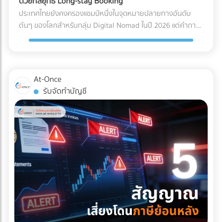
ด้วยกลยุทธ์ Long-stay Booking
ไฟฟ้าลัดวงจรเมื่อเปิดใช้งาน การเอียงและการกระแทก (Tilt &
Solar Hybrid และ Industrial ESS ต้องอาศัยความเชี่ยวชาญ
ประเทศไทยยังคงครองแชมป์หนึ่งในจุดหมายปลายทางอันดับ
Drop): เครื่องมือขนาดใหญ่บางชนิดถูกระบุไว้ในคู่มือวิศวกรรม
ทางวิศวกรรมขั้นสูง ทั้งการคำนวณโหลดไฟฟ้า การเลือกขนาด
ต้นๆ ของโลกสำหรับกลุ่ม Digital Nomad ในปี 2026 แต่คำถาม
เลยว่า "ห้ามเอียงเกินกี่องศา" การใช้พนักงานยกของ (Porter)
แบตเตอรี่ และการขออนุญาตขนานไฟอย่างถูกต้อง หากคุณเป็น
ที่น่าสนใจคือ... ทำไมรายได้มหาศาลจากคนกลุ่มนี้ ถึงไปตกอยู่กับ
ทั่วไปที่ไม่มีความเชี่ยวชาญ อาจทำให้สารทำความเย็นรั่วไหล หรือ
เจ้าของธุรกิจหรือผู้บริหารที่กำลังมองหาบริษัทผู้รับเหมา (EPC)
คอนโดมิเนียมปล่อยเช่า หรือโฮสต์บน Airbnb มากกว่าที่จะเป็น
แกนกลไกภายในเครื่องมือเสียสมดุลไปตลอดกาล มาตรฐาน
ที่ได้มาตรฐานสากล มีวิศวกรเซ็นรับรองอย่างถูกต้อง และ
โรงแรมหรือรีสอร์ต? สาเหตุหลักเป็นเพราะโรงแรมส่วนใหญ่ยังคง
Logistics แบบไหนที่ธุรกิจเครื่องมือแพทย์ต้องมองหา? ผู้ให้
ประวัติการทิ้งงานเป็นศูนย์ เข้ามาค้นหาและเปรียบเทียบรายชื่อ
ทำการตลาดด้วยวิธีเดิมๆ คือการพึ่งพา OTA (Online Travel
At-Once
บริการขนส่ง (3PL) ระดับพรีเมียมที่จะมาดูแลสินค้าหลักล้านของ
บริษัทรับติดตั้งโซลาร์เซลล์อุตสาหกรรมชั้นนำของประเทศไทยได้
Agencies) และขายห้องพักแบบ "รายวัน" ซึ่งไม่ตอบโจทย์ชาว
รับจัดทำบัญชี
คุณ ควรต้องมีคุณสมบัติและเทคโนโลยีที่ออกแบบมาเพื่อการ
ฟรีที่ At-once แพลตฟอร์มที่เชื่อมโยงธุรกิจ B2B ให้เจอกับพาร์ท
Nomad ที่ต้องการพำนักระยะยาว (1-6 เดือน) หากคุณเป็น
แพทย์โดยเฉพาะ ดังนี้: รถขนส่งระบบกันสะเทือนแบบถุงลม (Air-
เนอร์ตัวจริง ช่วยให้โรงงานของคุณเดินหน้าต่อได้อย่างมั่นคง
เจ้าของโรงแรมหรือผู้บริหารที่ต้องการเพิ่ม Occupancy Rate
Ride Suspension): นี่คือหัวใจสำคัญ! ต้องใช้รถบรรทุกที่ติดตั้ง
และไม่มีวันสะดุด!
โดยเฉพาะในช่วง Low Season นี่คือจังหวะทองในการปรับ
ช่วงล่างแบบถุงลมเท่านั้น เพื่อดูดซับแรงสั่นสะเทือนและแรง
กลยุทธ์ครับ ทำไมการตลาดแบบเดิมถึงปิดการขายกลุ่ม Nomad
กระแทกจากพื้นถนนให้เหลือน้อยที่สุด คุ้มครองเซนเซอร์ภายใน
ไม่ได้? พฤติกรรมการจองที่พักของกลุ่ม Digital Nomad นั้นต่าง
เครื่องจักรให้อยู่ในสภาพ 100% บริการ White Glove Service:
จากนักท่องเที่ยวทั่วไปอย่างสิ้นเชิง พวกเขาไม่ได้มองหาสระว่าย
การขนส่งระดับนี้ไม่ได้จบแค่การดรอปของไว้หน้าประตูโรง
น้ำสวยๆ หรืออาหารเช้าแบบบุฟเฟต์เป็นอันดับแรก แต่พวกเขา
พยาบาล แต่ทีมขนส่งต้องมีความเชี่ยวชาญในการแกะกล่อง
กำลังมองหา "ออฟฟิศส่วนตัวที่พักผ่อนได้" 3 กลยุทธ์เปลี่ยน
(Unpacking) นำเครื่องมือเข้าไปติดตั้งยังห้องปฏิบัติการที่ซับ
โรงแรมให้เป็น Nomad Hub ที่ทำกำไรสูงสุด หากต้องการดึงดูด
ซ้อน และจัดการนำขยะบรรจุภัณฑ์กลับไปทิ้งอย่างถูกวิธี
ลูกค้ากลุ่มนี้ให้ยอมจ่ายเงินหลักหมื่นถึงหลักแสนเพื่อเข้าพักระยะ
มาตรฐานคุณภาพระดับสากล (Certifications): พาร์ทเนอร์ด้าน
ยาว คุณต้องปรับแต่งการนำเสนอใหม่ ดังนี้: 1. สร้าง Landing