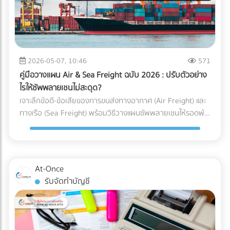
ได้คุ้มค่ากว่า) ความเร็วหรือพื้นที่ สำคัญกว่ากัน? (ตัว U เน้น
เหตุผลที่ธุรกิจยุค 2026 ขาด “สำนักงานบัญชีมืออาชีพ” ไม่ได้
ประหยัดพื้นที่และยืดหยุ่น ส่วนตัว I เน้นความเร็วและลดคอขวด)
การจ้างสำนักงานบัญชีที่ได้มาตรฐาน เป็นได้มากกว่าแค่งาน
กำลังมองหาผู้เชี่ยวชาญด้านคลังสินค้าอยู่หรือเปล่า? การ
ธุรการหรือผู้คีย์ข้อมูล ราคาที่ต้องจ่าย "ไม่ใช่ความสิ้นเปลือง แต่
ออกแบบ Layout ที่ดีเป็นเพียงจุดเริ่มต้น การก่อสร้างโครงสร้าง
คือการลงทุน" ที่ช่วยชี้ชะตาความอยู่รอดขององค์กรด้วย 3
ที่แข็งแรง การติดตั้งชั้นวาง (Racking System) ที่ได้มาตรฐาน
เหตุผลหลัก ดังนี้: 1. เป็นเครื่องดักจับ Red Flags ก่อนถึงมือ AI
2026-05-07, 10:46
571
และการวางระบบคลังสินค้า (WMS) คือฟันเฟืองที่ช่วยให้ธุรกิจ
สรรพากร สำนักงานบัญชีมืออาชีพ (ที่มี CPA หรือ CPD ดูแล) จะ
ของคุณเติบโตอย่างมั่นคง หากคุณกำลังมองหา บริษัทรับเหมา
คู่มือวางแผน Air & Sea Freight ฉบับ 2026 : ปรับตัวอย่าง
ทำหน้าที่เป็น “แนวป้องกันแรก” ตรวจสอบความสอดคล้องของ
ก่อสร้างคลังสินค้า, ผู้ให้บริการออกแบบและติดตั้งระบบชั้นวาง
ไรให้ซัพพลายเชนไม่สะดุด?
ตัวเลข (Reconciliation) เทียบเคียงสัดส่วนรายได้และค่าใช้จ่ายให้
(Racking), หรือผู้ให้บริการ Logistics มืออาชีพ... ไม่ต้องเสีย
เจาะลึกข้อดี-ข้อเสียของการขนส่งทางอากาศ (Air Freight) และ
สมเหตุสมผล และช่วยอุดรอยรั่วของข้อมูลก่อนยื่นต่อกรม
เวลาเสิร์ชหาให้ยุ่งยาก!
ทางเรือ (Sea Freight) พร้อมวิธีวางแผนซัพพลายเชนให้รอดพ้น
สรรพากร 2. เปลี่ยนผ่านการยื่นเอกสารกระดาษ สู่ Digital Tax
ทุกวิกฤต ค้นหาพาร์ทเนอร์โลจิสติกส์ได้ที่ At-Once
อย่างไร้รอยต่อ สำนักงานบัญชียุคใหม่จะมีเครื่องมือและ
ซอฟต์แวร์ (Cloud Accounting) ที่เชื่อมต่อ API เข้ากับระบบของ
รัฐและธนาคารได้โดยตรง ช่วยลด Human Error และทำให้มั่นใจ
ว่าข้อมูลทุกเส้นทางเงินถูกส่งเข้าระบบอย่างถูกต้อง 100% 3.
At-Once
ยกระดับบทบาทสู่ "Virtual CFO" (ที่ปรึกษาทางการเงินส่วนตัว)
รับจัดทำบัญชี
บทบาทของนักบัญชีในปี 2026 ไม่ได้จบแค่การปิดงบ แต่คนเก่งๆ
จะนำ Data มาวิเคราะห์เพื่อวางแผนกลยุทธ์ ไม่ว่าจะเป็นการหา
ช่องทางใช้สิทธิประโยชน์ทางภาษีอย่างถูกต้อง การประเมินผลกระ
ทบจากภาษีคาร์บอน (Carbon Tax) ไปจนถึงการจัดทำงบการเงิน