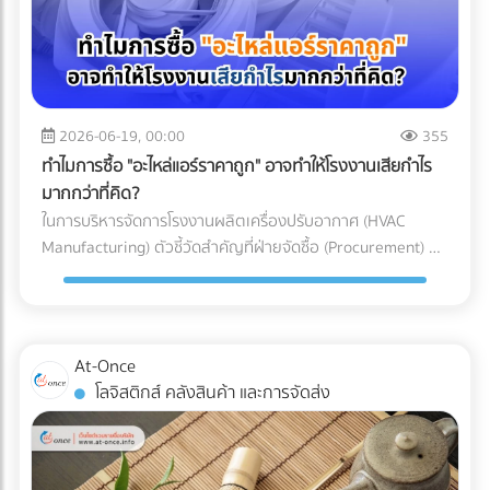
อากาศประสิทธิภาพสูง (HEPA หรือ ULPA Filters) เพื่อดักจับ
เข้าใจเทคโนโลยี Mono-material เพื่อผลักดันให้ธุรกิจของคุณ
ทาง (Restricted Goods Licenses) สินค้าหลายประเภทไม่
อนุภาคขนาดเล็กที่มองไม่เห็นด้วยตาเปล่า สำหรับการผลิต
เติบโตได้อย่างยั่งยืน ทั้งในแง่ของผลกำไรและการดูแลโลกใบนี้
สามารถนำเข้าได้ทันทีแม้จะจ่ายภาษีครบแล้วก็ตาม แต่ต้องมีใบ
พลาสติก Medical Grade (เช่น กระบอกฉีดยา, สายน้ำเกลือ,
การเลือกบรรจุภัณฑ์อาหารแช่แข็งที่ตอบโจทย์ทั้งนโยบาย ESG
อนุญาตจากหน่วยงานที่เกี่ยวข้อง เช่น อย. (FDA), มอก. (TISI),
หรือชิ้นส่วนรากฟันเทียม) มาตรฐานห้องปลอดเชื้อที่นิยมใช้มักจะ
และความปลอดภัยทางวิศวกรรม ไม่ใช่เรื่องที่ควรลองผิดลองถูก
หรือกรมวิชาการเกษตร ความเสี่ยง: หากธุรกิจสั่งของเข้ามาถึง
อ้างอิงตามมาตรฐาน ISO 14644-1 โดยระดับที่พบได้บ่อยใน
คุณต้องการพาร์ทเนอร์ที่มีความเชี่ยวชาญตัวจริง เพื่อมาช่วย
ท่าเรือแล้วเพิ่งทราบว่าต้องใช้ใบอนุญาต สินค้าจะถูกอายัดไว้ที่
โรงงานผลิตเครื่องมือแพทย์คือ ISO Class 7 และ ISO Class 8
2026-06-19, 00:00
355
ลดความเสี่ยง ป้องกันสินค้าเสียหาย และควบคุมต้นทุนของ
ท่าเรือทันที สิ่งที่ตามมาคือ ค่าเสียเวลาพื้นที่ท่าเรือ
ซึ่งมีการจำกัดจำนวนอนุภาคในอากาศอย่างรัดกุม เพื่อให้มั่นใจว่า
โรงงาน ไม่ต้องเสียเวลาค้นหาซัพพลายเออร์ทีละเจ้าให้เหนื่อย
ทำไมการซื้อ "อะไหล่แอร์ราคาถูก" อาจทำให้โรงงานเสียกำไร
(Demurrage) และ ค่าเสียเวลาตู้ (Detention) ที่วิ่งเดินหน้าทุกวัน
ชิ้นงานจะสะอาดที่สุด 3 เหตุผลที่ Cleanroom ขาดไม่ได้ในการ
เพราะที่ At-Once เราได้รวบรวมรายชื่อบริษัทและโรงงานชั้นนำ
มากกว่าที่คิด?
(มักเริ่มต้นที่หลักพันและพุ่งสูงขึ้นเรื่อยๆ ต่อตู้ต่อวัน) หากขอใบ
ผลิตอุปกรณ์การแพทย์ ทำไมโรงงานรับฉีดพลาสติก (Injection
กว่า 1,000 แห่งที่ให้บริการเกี่ยวข้องกับบรรจุภัณฑ์อย่างครบ
ในการบริหารจัดการโรงงานผลิตเครื่องปรับอากาศ (HVAC
อนุญาตไม่ทัน สินค้านั้นอาจถูกบังคับส่งกลับประเทศต้นทางหรือ
Molding) ทั่วไป ถึงไม่สามารถผลิตอุปกรณ์การแพทย์ได้? คำ
วงจรไว้ให้คุณแล้ว คลิกที่นี่!
Manufacturing) ตัวชี้วัดสำคัญที่ฝ่ายจัดซื้อ (Procurement) มัก
ถูกทำลายทิ้ง เปรียบเทียบชัดๆ: ทำเอง vs. ใช้ผู้เชี่ยวชาญ เพื่อชี้
ตอบอยู่ในความเข้มงวด 3 ประการดังต่อไปนี้: 1. การควบคุม
ถูกกดดันเสมอคือ "การลดต้นทุน (Cost Reduction)" เพื่อเพิ่ม
ให้เห็นภาพชัดเจนว่าทำไมการจ้าง Freight Forwarder หรือ
ปริมาณเชื้อจุลินทรีย์ (Bioburden Control) ก่อนที่อุปกรณ์
อัตรากำไรขั้นต้นให้กับองค์กร การมองหาซัพพลายเออร์ที่เสนอ
ตัวแทนออกของที่ได้มาตรฐาน จึงเป็นการลงทุนที่คุ้มค่ากว่า ลอง
พลาสติกจะถูกส่งไปฆ่าเชื้อด้วยรังสีแกมมา (Gamma) หรือก๊าซ
ราคา "ชิ้นส่วนอะไหล่ (AC Parts)" ได้ถูกที่สุด จึงดูเหมือนจะเป็น
พิจารณาตารางเปรียบเทียบนี้: บทสรุป: การป้องกันย่อมถูกกว่า
เอทิลีนออกไซด์ (EtO) อุปกรณ์เหล่านั้นจะต้องมีปริมาณเชื้อ
ทางออกที่สมเหตุสมผล... แต่ในโลกของการผลิตระดับ
การตามแก้ปัญหา ในอุตสาหกรรมโลจิสติกส์ มีประโยคคลาสสิกที่
At-Once
จุลินทรีย์เริ่มต้น (Bioburden) ต่ำที่สุดเท่าที่จะทำได้ การผลิตชิ้น
อุตสาหกรรม การตัดสินใจด้วย "ราคาป้าย" เพียงอย่างเดียว
ว่า "ปัญหาหน้าด่านศุลกากร เป็นปัญหาที่จ่ายแพงที่สุด" การ
โลจิสติกส์ คลังสินค้า และการจัดส่ง
ส่วนพลาสติกภายใน Cleanroom จะช่วยลดความเสี่ยงที่
อาจนำมาซึ่ง "ต้นทุนแฝง (Hidden Costs)" มหาศาลที่กัดกินกำไร
ทำงานร่วมกับ Freight Forwarder ที่มีประสบการณ์ ไม่ใช่แค่การ
แบคทีเรีย เชื้อรา หรือไวรัส จะเกาะติดลงบนผิวของพลาสติก ซึ่ง
ของบริษัทในระยะยาวโดยที่คุณไม่รู้ตัว 3 ต้นทุนแฝงสุดอันตราย
จ้างคนมาเดินเอกสาร แต่คือการจ้าง "ที่ปรึกษาทางกฎหมายและผู้
ช่วยให้กระบวนการฆ่าเชื้อในขั้นตอนสุดท้ายมีประสิทธิภาพ
จากการใช้อะไหล่แอร์ที่ไม่ได้มาตรฐาน การประกอบเครื่องปรับ
บริหารความเสี่ยง" ให้กับซัพพลายเชนของคุณ พวกเขาจะทำ
สมบูรณ์แบบ 100% 2. การป้องกันอนุภาคแปลกปลอม
อากาศหนึ่งเครื่องประกอบไปด้วยชิ้นส่วนกลไก (Mechanical
หน้าที่เป็นเกราะป้องกัน สแกนความผิดพลาดตั้งแต่ก่อนที่สินค้าจะ