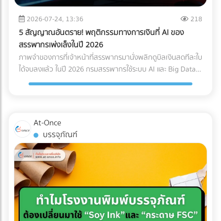
Logistics ของคุณควรมีใบรับรองมาตรฐาน เช่น ISO 13485
Page เฉพาะกิจ (Dedicated Landing Page) อย่าส่งลูกค้ากลุ่ม
(ระบบบริหารคุณภาพสำหรับเครื่องมือแพทย์) หรือ GDP (Good
นี้ไปที่หน้า Home ของเว็บไซต์โรงแรมทั่วไป ให้สร้างหน้า Landing
2026-07-24, 13:36
218
Distribution Practice) เพื่อการันตีความมืออาชีพ ระบบติดตาม
Page แยกออกมาต่างหากเพื่อขายแพ็กเกจ Long-stay โดย
5 สัญญาณอันตราย! พฤติกรรมทางการเงินที่ AI ของ
แบบ Real-Time (IoT Tracking): ในยุคนี้ การเช็กแค่ว่า "ของถึง
เฉพาะ หน้านี้ต้องโชว์ภาพห้องทำงานที่สว่าง มีปลั๊กไฟเพียงพอ
สรรพากรเพ่งเล็งในปี 2026
ไหนแล้ว" ไม่พออีกต่อไป ต้องมีเซนเซอร์ IoT ติดไว้กับกล่องสินค้า
และระบุความเร็วอินเทอร์เน็ตอย่างชัดเจน พร้อมปุ่ม Call-to-
ภาพจำของการที่เจ้าหน้าที่สรรพากรมานั่งพลิกดูบิลเงินสดทีละใบ
เพื่อวัดค่า G-Force (แรงกระแทก), อุณหภูมิ และความเอียง (Tilt)
Action ที่กระตุ้นให้เกิดการจองตรง (Direct Booking) ทันที 2.
ได้จบลงแล้ว ในปี 2026 กรมสรรพากรใช้ระบบ AI และ Big Data
ตลอดการเดินทาง ซึ่งข้อมูลเหล่านี้สามารถใช้เป็นหลักฐานยืนยัน
จัดแพ็กเกจ "Ready to Work" เพื่ออัปราคา (Upselling) แทนที่
ในการเชื่อมโยงข้อมูลทางการเงินของธุรกิจแบบเรียลไทม์ (Real-
ความสมบูรณ์ของสินค้าเมื่อส่งมอบได้ สรุปความคุ้มค่า (ROI):
จะลดราคาห้องพักเพื่อแข่งกับอพาร์ตเมนต์ ให้คุณเพิ่มมูลค่า
time Cross-checking) การแต่งบัญชี หรือหลบเลี่ยงภาษีด้วยวิธี
ทำไมถึงควรลงทุนใน Specialized Logistics? ผู้บริหารหลาย
(Value-added) เข้าไปในห้องพัก เช่น เพิ่มหน้าจอ Monitor 27
เดิมๆ กลายเป็นความเสี่ยงระดับวิกฤตที่อาจทำให้บริษัทโดนภาษี
ท่านอาจกังวลเรื่องต้นทุน เพราะการจ้าง Premium Freight
นิ้ว และเก้าอี้เพื่อสุขภาพ (Ergonomic Chair) การลงทุนซื้อ
ย้อนหลังจนล้มละลายได้ หากธุรกิจของคุณยังมีพฤติกรรม
ย่อมมีราคาสูงกว่าขนส่งทั่วไปประมาณ 20-30% แต่ในมุมมอง
At-Once
อุปกรณ์เหล่านี้เพียงหลักพัน สามารถนำมาตั้งเป็นแพ็กเกจ "Pro
ทางการเงินแบบนี้อยู่ นี่คือ 5 สัญญาณอันตรายที่ AI ของ
ของการบริหารความเสี่ยง (Risk Management) การลงทุนตรง
บรรจุภัณฑ์
Nomad" ที่ชาร์จราคาเพิ่มได้เดือนละหลายพันบาท แถมยังเป็น
สรรพากรจะจัดว่าบริษัทคุณเป็น "กลุ่มเสี่ยงสูง (High Risk)"
นี้ "คุ้มค่ามหาศาล" เมื่อเทียบกับสิ่งที่คุณต้องเสียหากเกิดข้อผิด
สเปกที่ดึงดูดใจชาว Remote Worker ขั้นสุด 3. ยิงโฆษณาแบบ
ทันที: 1. ข้อมูล e-Tax ไม่ตรงกับ Statement ธนาคาร AI
พลาด เช่น ค่าซ่อมแซมอะไหล่หลักแสน, ค่าเสียโอกาสจากการ
เจาะจงเป้าหมาย (Precision Targeting Ads) เลิกหว่านโฆษณา
สามารถดึงข้อมูลความเคลื่อนไหวของบัญชีธนาคาร (ที่เข้าเกณฑ์
เลื่อนวันเปิดคลินิก, ค่าปรับจากโรงพยาบาล หรือแม้แต่การถูก
กว้างๆ แล้วหันมาใช้กลยุทธ์ยิงแอด (Digital Ads) เจาะกลุ่มคน
รายงาน) มาจับคู่กับรายได้ที่คุณสำแดงผ่านระบบ e-Tax Invoice
บริษัทประกันปฏิเสธความคุ้มครองเพราะใช้ระบบขนส่งที่ไม่ได้
ต่างชาติที่ทำงานออนไลน์ เช่น ค้นหาผู้ที่สนใจ "Work from
และ e-Withholding Tax หากมีเงินโอนเข้าบัญชีบริษัทจำนวนมาก
มาตรฐาน การเลือกใช้บริการขนส่งเฉพาะทางจึงเปรียบเสมือน
Thailand", "Digital Nomad Visa Thailand" หรือทำ
แต่ยอดขายที่แจ้งเสียภาษีกลับต่ำเตี้ยเรี่ยดิน ระบบจะตีธงแดงทันที
การซื้อ "ความสบายใจ" และ "ความมั่นคง" ให้กับธุรกิจของคุณ
Retargeting ไปยังกลุ่มที่เคยเข้ามาดูเว็บไซต์ของคุณแต่ยังไม่
2. ขาดทุนสะสมติดต่อกัน... แต่เจ้าของรวยขึ้น บริษัทแจ้งงบการ
ครับ ???? อุปกรณ์การแพทย์ของคุณมีมูลค่าสูงเกินกว่าจะฝากไว้
ตัดสินใจจอง อย่าปล่อยให้โอกาสหลุดลอยไป... ให้ At-once ช่วย