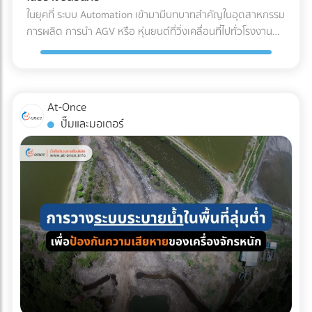
(Refrigerated Truck) ทันที เพื่อนำไปจัดเก็บในคลังสินค้าปรับ
ค่าน้ำมันและค่าล่วงเวลา (OT) ของคนขับรถ เลือกบริษัทรถเช่าที่
ในยุคที่ ระบบ Automation เข้ามามีบทบาทสำคัญในอุตสาหกรรม
อากาศของโรงงาน รอการเบิกจ่ายเข้าสู่สายพานการผลิตต่อไป
จดทะเบียนนิติบุคคล: ข้อนี้สำคัญที่สุด! เพื่อให้สามารถออก ใบ
การผลิต การนำ AGV หรือ หุ่นยนต์ที่วิ่งเคลื่อนที่ไปทั่วโรงงาน
ผลตอบแทนของการลงทุนใน Cold Chain สำหรับโรงงาน F&B
กำกับภาษีค่าเช่ารถ และทำเอกสารหัก ณ ที่จ่ายได้อย่างถูกต้อง
เข้ามาใช้งาน แต่คำถามที่วิศวกรและผู้จัดการโรงงานต้องตอบให้
หลายองค์กรอาจมองว่าค่าใช้จ่ายในระบบ Cold Chain Logistics
ตามกฎหมาย เช็กลิสต์เอกสารที่ HR และจัดซื้อต้องเตรียมให้ฝ่าย
ได้คือ... เราจะ วิธีเตรียมพื้นที่สำหรับ AGV อย่างไร เพื่อให้ ความ
นั้นสูงกว่าการขนส่งปกติ 20-30% แต่หากประเมินถึง ความคุ้มค่า
บัญชี: ใบเสนอราคา ใบกำกับภาษี เอกสารหัก ณ ที่จ่าย รายชื่อ
ปลอดภัยในโรงงาน อยู่ในระดับสูงสุด และมนุษย์สามารถทำงาน
รวม (Total Cost of Ownership) การลงทุนนี้คือการป้องกัน
พนักงานที่เข้าร่วม กำหนดการเดินทาง กำลังมองหาบริษัทรถเช่า
ร่วมกันได้อย่างไร้กังวล? 4 สิ่งที่โรงงานต้องเตรียม เมื่อเปลี่ยน
ความเสี่ยงที่คุ้มค่า: ลดอัตราของเสีย (Zero False Reject):
At-Once
เหมาคันสำหรับทริปต่อไปอยู่หรือเปล่า? เปรียบเทียบราคาและ
มาใช้ระบบรถลำเลียงอัตโนมัติ (AGV) การนำรถลำเลียงสินค้า
ป้องกันปัญหาสินค้าไม่ได้สเปก (Out of Spec) เมื่อมาถึงโรงงาน
ปั๊มและมอเตอร์
ค้นหาบริษัทให้ เช่ารถบัสนิติบุคคล ที่เชื่อถือได้ ออกใบกำกับภาษี
อัตโนมัติ (AGV) เข้ามาใช้วิ่งส่งของในคลังสินค้าช่วยลดแรงงาน
ซึ่งหากสีหรือกลิ่นเพี้ยนไป ฝ่าย QA/QC จะต้องตีกลับสินค้าทั้ง
ได้ 100% บนแพลตฟอร์ม At-Once ได้เลย
ได้มหาศาล แต่เนื่องจากหุ่นยนต์ประเภทนี้มีการเคลื่อนที่ตลอด
แบตช์ ทำให้เสียทั้งเงินและเวลา ความเสถียรของผลิตภัณฑ์
เวลา การเตรียมพื้นที่จึงต้องรัดกุมเป็นพิเศษ: เคลียร์สิ่งกีดขวาง
(Product Consistency): การใช้วัตถุดิบที่คุณภาพคงที่ ช่วยให้
และทำพื้นผิวให้เรียบ: ระบบนำทาง AGV ไม่ว่าจะเป็นแบบแถบแม่
โรงงานควบคุมมาตรฐานของสินค้าสำเร็จรูป (End-product) ได้
เหล็กหรือระบบนำทางด้วยเลเซอร์ (LiDAR) จะทำงานได้ดีที่สุดบน
ง่ายขึ้น ไม่ว่าจะเป็นเครื่องดื่มบรรจุขวด หรือเบเกอรี่ สีและรสชาติ
พื้นผิวที่เรียบ ไม่มีหลุมบ่อ และไม่มีเศษขยะบดบังเซนเซอร์ที่ตัวรถ
จะเหมือนเดิมทุกรอบการผลิต ยืดอายุการจัดเก็บ (Extended
กำหนดทางวิ่งและจัดระเบียบ Traffic: ต้องระบุเส้นทางการวิ่งของ
Shelf Life): มัทฉะที่ถูกควบคุมอุณหภูมิมาอย่างดีตั้งแต่ต้นทาง
AGV ให้ชัดเจน โดยเว้นระยะห่างจากทางเดินของมนุษย์
จะมีอายุการจัดเก็บในคลังสินค้าของโรงงานได้นานขึ้น ช่วยให้ฝ่าย
(Pedestrian Walkway) อย่างน้อย 0.5 เมตรตามมาตรฐาน และ
จัดซื้อบริหารจัดการรอบการสั่งซื้อ (Lead Time) ได้อย่างยืดหยุ่น
ต้องมีป้ายเตือนในจุดตัดหรือทางแยกที่หุ่นยนต์ต้องวิ่งผ่าน จัด
บทสรุป คุณภาพของเครื่องดื่มหรืออาหารรสมัทฉะ ไม่ได้เริ่มต้นที่
พื้นที่สถานีชาร์จไฟอัตโนมัติ (Charging Zone): รถ AGV ยุคใหม่
สายพานการผลิตในโรงงาน แต่เริ่มต้นตั้งแต่การเลือกใช้วัตถุดิบ