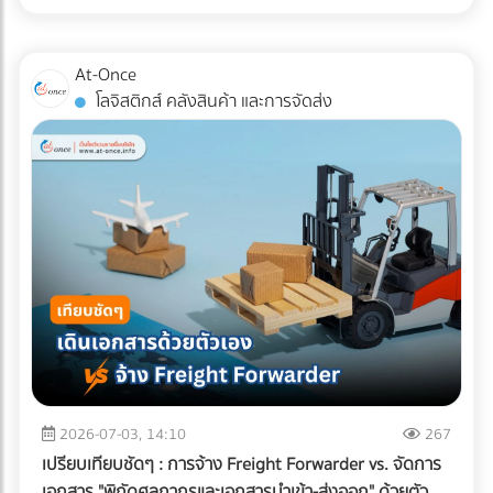
สำหรับแวดวง อาหารแช่แข็ง (Frozen Food) ความตั้งใจดีนี้มักจะ
หากพื้นที่ดาดฟ้าของคุณมีระดับความลาดเอียง (Slope) ไม่ดีพอ
ถูกเบรกโดยฝ่าย R&D และ QA ด้วยคำถามแทงใจดำที่ว่า...
หรือท่อระบายน้ำ (Floor Drain) อุดตัน จะทำให้เกิดปัญหาน้ำท่วม
"เปลี่ยนแพ็กเกจจิ้งแล้ว Shelf Life จะสั้นลงไหม? สินค้าจะเกิด
At-Once
ขัง สิ่งที่ต้องทำ: ก่อนปูพื้นใหม่ ควรเช็กระดับความลาดเอียงของ
เกล็ดน้ำแข็ง (Freezer Burn) หรือเปล่า? และถุงจะกรอบแตกใน
โลจิสติกส์ คลังสินค้า และการจัดส่ง
พื้นคอนกรีตว่าสามารถทำให้น้ำไหล ลงท่อได้สะดวกหรือไม่ และ
ห้องเย็นไหม?" ความกังวลนี้คือความจริงที่หลีกเลี่ยงไม่ได้ ใน
ควรเพิ่มจุดระบายน้ำ หรือใส่ตะแกรงกันเศษใบไม้ขยะอุดตัน ????
อุตสาหกรรมอาหารแช่แข็ง การใช้วัสดุรักษ์โลกแบบผิดประเภทอาจ
จุดบอดสำคัญ: ทำไม "ระบบกันซึม" ถึงเป็นสิ่งที่ห้ามตัดงบทิ้งเด็ด
ทำให้อายุการเก็บรักษาที่เคยอยู่ได้นาน 1-2 ปี ลดลงอย่าง
ขาด? หลายคนมักตกหลุมพรางด้วยการนำหญ้าเทียม แผ่นไม้
ฮวบฮาบ หรือเกิดความเสียหายระหว่างขนส่ง ซึ่งส่งผลกระทบ
เทียม (Wood Plastic Composite) หรือกระเบื้อง ไปปูทับลงบน
อย่างรุนแรงต่อกำไรและชื่อเสียงของแบรนด์ เรามาทำความเข้าใจ
พื้นคอนกรีตดาดฟ้าเดิมโดยตรง เพราะคิดว่าพื้นปูนเก่าก็ดูแข็ง
ความท้าทายนี้ตามความเป็นจริง พร้อมหา "ทางรอด" เชิง
แรงดี แต่นี่คือ "ฝันร้าย" ที่รอวันปะทุเมื่อหน้าฝนมาเยือน
วิศวกรรมที่จะช่วยให้โรงงานของคุณรักษ์โลกได้ โดยที่อาหารแช่
ธรรมชาติของพื้นคอนกรีตดาดฟ้าที่ต้องตากแดดตากฝนมา
แข็งยังคงคุณภาพสมบูรณ์ 100% ทำไมบรรจุภัณฑ์รักษ์โลกทั่วไป
หลายปี ย่อมมีการยืดและหดตัวจนเกิด "รอยแตกร้าวขนาดเล็ก
ถึงสอบตกใน "ห้องเย็น"? หน้าที่หลักของบรรจุภัณฑ์อาหารแช่
(Hairline Cracks)" ที่ตาเปล่ามองไม่เห็น เมื่อคุณนำวัสดุไปปูทับ
แข็งคือการทนต่ออุณหภูมิติดลบ (ตั้งแต่ -18°C ไปจนถึง -40°C)
น้ำฝนจะซึมผ่านร่องพื้นลงไปขังอยู่ใต้แผ่นหญ้าเทียมหรือพื้นไม้
และต้องเป็น "เกราะป้องกัน (Barrier)" ไม่ให้ความชื้นระเหยออก
ความชื้นที่สะสมอยู่ตลอดเวลาจะค่อยๆ แทรกซึมลงตามรอยร้าว
จากอาหารจนเกิดสภาวะ Freezer Burn (เนื้อสัตว์หรืออาหาร
ของคอนกรีต ผลลัพธ์ที่ตามมาหากไม่ทำระบบกันซึม: เหล็กเส้น
แห้งกระด้างและเสียรสชาติ) พลาสติกแบบดั้งเดิมที่โรงงานนิยมใช้
2026-07-03, 14:10
267
เป็นสนิมและดันปูนแตก: ความชื้นจะทำปฏิกิริยากับเหล็กเส้นใน
(เช่น ไนลอนประกบ PE) มีความเหนียว ทนความเย็น และกันรอย
เปรียบเทียบชัดๆ : การจ้าง Freight Forwarder vs. จัดการ
โครงสร้างพื้นคอนกรีต ทำให้เหล็กบวมและดันให้คอนกรีตหลุด
เจาะทะลุจากความแหลมคมของเกล็ดน้ำแข็งได้ดีเยี่ยม แต่มัน
เอกสาร "พิกัดศุลกากรและเอกสารนำเข้า-ส่งออก" ด้วยตัว