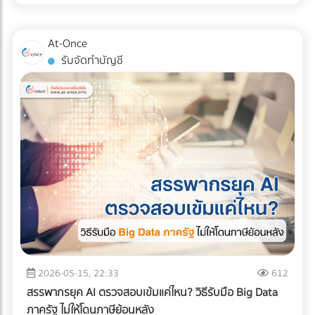
สินค้าอย่างมีกลยุทธ์ หากคุณออกแบบผังคลังสินค้า (Layout)
แน่นอน หรือต้องการบรรทุกให้สูงขึ้นไป (แต่ต้องคลุมผ้าใบให้
ผิดพลาด นั่นหมายถึงระยะเวลาการทำงานที่นานขึ้น พนักงาน
มิดชิด) ✅ สินค้าที่ตอบโจทย์: สินค้าอุปโภคบริโภค (FMCG), ชิ้น
เดินชนกัน สินค้าเสียหาย และกลายเป็น "ต้นทุนแฝง" ที่กัดกินกำไร
At-Once
ส่วนอิเล็กทรอนิกส์ขนาดเล็ก, สินค้า E-Commerce, การย้าย
ของคุณทุกเดือน บทความนี้จะพาเจาะลึกรูปแบบ Layout คลัง
รับจัดทำบัญชี
ออฟฟิศขนาดเล็ก, หรือการกระจายสินค้าเข้าสู่ตัวเมืองที่ซอย
สินค้า 3 สไตล์ที่ได้รับความนิยมมากที่สุดในระดับสากล เพื่อให้คุณ
แคบ 2. รถบรรทุก 6 ล้อ (ตู้ทึบ / คอก) รถระดับกลางที่เป็น "เดอะ
ตัดสินใจได้ว่า... รูปแบบไหนที่จะช่วยรีดประสิทธิภาพการทำงาน
แบก" ของธุรกิจ SME รองรับน้ำหนักได้ประมาณ 5-7 ตัน ความ
และเหมาะกับธุรกิจของคุณที่สุด! ทำไมการออกแบบ Layout คลัง
ยาวกระบะมีตั้งแต่ 5-7 เมตร สามารถจัดเรียงสินค้าบนพาเลท
สินค้าถึงเป็นเรื่อง "ชี้เป็นชี้ตาย" ? ก่อนจะไปดูรูปแบบ เราต้อง
(Pallet) แล้วใช้โฟล์คลิฟต์ยกขึ้นได้อย่างเป็นระบบ ✅ สินค้าที่ตอบ
เข้าใจก่อนว่าเป้าหมายของการจัด Layout ที่ดีคือการสร้าง
โจทย์: วัสดุก่อสร้างขนาดกลาง, เครื่องใช้ไฟฟ้าขนาดใหญ่, ยาง
Workflow ที่ลื่นไหลที่สุด ตั้งแต่ของมาส่ง (Receiving) ไปจนถึง
รถยนต์, สินค้าเกษตรแปรรูป, หรือการขนย้ายเครื่องจักรโรงงาน
ของออกจากคลัง (Shipping) การออกแบบที่ดีจะช่วยคุณแก้
ขนาดกลาง 3. รถบรรทุก 10 ล้อ พี่ใหญ่แห่งวงการโลจิสติกส์ทาง
ปัญหาเหล่านี้: ลดคอขวด (Bottleneck): รถโฟล์คลิฟต์และ
บก โครงสร้างแชสซี (Chassis) แข็งแกร่ง บรรทุกน้ำหนักได้สูงสุด
พนักงานไม่ต้องรอคิว หรือวิ่งสวนทางกันในทางเดินแคบๆ เพิ่ม
ถึง 15 ตัน (ตามกฎหมายกำหนด) วิ่งทำความเร็วทางไกลข้าม
ความรวดเร็วในการเบิกจ่าย (Picking Speed): สินค้าขายดีอยู่
จังหวัดได้ดีเยี่ยม ✅ สินค้าที่ตอบโจทย์: สินค้าเกษตรกรรมล็อต
ใกล้ สินค้าเคลื่อนไหวช้าอยู่ไกล ช่วยลดระยะเวลาการเดินหาของ
ใหญ่ (ข้าวสาร, น้ำตาล), วัสดุก่อสร้างหนัก (เหล็กเส้น,
เพิ่มความปลอดภัย: ลดอุบัติเหตุระหว่างเครื่องจักรและมนุษย์
ปูนซีเมนต์), สินค้าอุตสาหกรรมหนัก, และเครื่องจักรขนาดใหญ่ 4.
เจาะลึก 3 รูปแบบ Layout คลังสินค้ายอดฮิต การเลือกรูปแบบผัง
2026-05-15, 22:33
612
รถบรรทุกควบคุมอุณหภูมิ (Cold Chain Truck) รถที่ออกแบบมา
คลังสินค้า จะขึ้นอยู่กับรูปทรงของอาคาร ลักษณะสินค้า และ
สรรพากรยุค AI ตรวจสอบเข้มแค่ไหน? วิธีรับมือ Big Data
พิเศษพร้อมเครื่องทำความเย็น สามารถปรับอุณหภูมิได้ตั้งแต่
กระแสการไหลของงาน (Flow) เป็นหลัก ดังนี้ครับ: 1. รูปแบบตัว
ภาครัฐ ไม่ให้โดนภาษีย้อนหลัง
โหมดแช่เย็น (Chilled) ไปจนถึงแช่แข็ง (Frozen) เพื่อรักษาความ