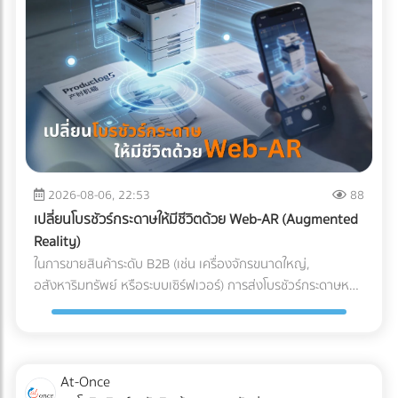
ผสานระบบ Solar Hybrid เข้ากับ ESS กลายเป็นจิ๊กซอว์ชิ้น
สำคัญที่เจ้าของโรงงานกำลังจับตามอง คำถามคือ... การลงทุน
ระบบนี้ "คุ้มทุน" จริงหรือไม่? บทความนี้จะพาคุณไปเจาะลึกทุกมิติ
ครับ "ต้นทุนแฝง" เมื่อเครื่องจักรสะดุด ที่บิลค่าไฟไม่ได้บอกคุณ
ก่อนจะตอบว่าแบตเตอรี่คุ้มไหม เราต้องประเมิน "ความสูญเสีย"
ที่แท้จริงเวลาโรงงานไฟดับกันก่อนครับ ซึ่งมักจะประกอบไปด้วย 3
ประเด็นที่รบกวนใจผู้บริหารหลายคน: วัตถุดิบที่ต้องเททิ้ง
(Wasted Raw Materials): สำหรับโรงงานพลาสติก อาหาร
หรือเคมีภัณฑ์ หากความร้อนตกหรือสายพานหยุดกะทันหัน
2026-08-06, 22:53
88
วัตถุดิบที่ค้างอยู่ในเครื่องจักรจะเสียหายและกลายเป็นของเสีย
เปลี่ยนโบรชัวร์กระดาษให้มีชีวิตด้วย Web-AR (Augmented
(Defect/Scrap) ทันที เวลาในการรีเซ็ตระบบ (Downtime &
Reality)
Restart Time): ไฟดับ 15 นาที ไม่ได้แปลว่ากลับมาผลิตต่อได้ใน
ในการขายสินค้าระดับ B2B (เช่น เครื่องจักรขนาดใหญ่,
นาทีที่ 16 เครื่องจักรขนาดใหญ่ CNC หรือเตาอบ ต้องใช้เวลา
อสังหาริมทรัพย์ หรือระบบเซิร์ฟเวอร์) การส่งโบรชัวร์กระดาษหนา
วอร์มอัปและตั้งค่าพารามิเตอร์ใหม่ ซึ่งอาจกินเวลาเป็นชั่วโมง ค่า
เตอะให้ผู้บริหารอ่าน มักจะจบลงที่ถังขยะ ในยุคที่คู่แข่งต่างนำ
ปรับและความเชื่อมั่น (Penalties & Reputation): การสะดุดของ
เสนอด้วยวิดีโอ 3D คำถามคือ... คุณจะทำอย่างไรให้โบรชัวร์
แผนการผลิตนำไปสู่การส่งมอบสินค้าล่าช้า (Late Delivery) ซึ่ง
กระดาษที่พิมพ์มาแล้ว สามารถปิดการขายลูกค้าองค์กรได้? และ
อาจโดนลูกค้ารายใหญ่ปรับ หรือร้ายแรงที่สุดคือถูกตัดออกจาก
คำตอบในปี 2026 คือการผสานสื่อออฟไลน์เข้ากับโลกดิจิทัลด้วย
At-Once
Supply Chain นวัตกรรมเปลี่ยนเกม: Solar Hybrid +
เทคโนโลยี Web-AR (Web-based Augmented Reality) Web-