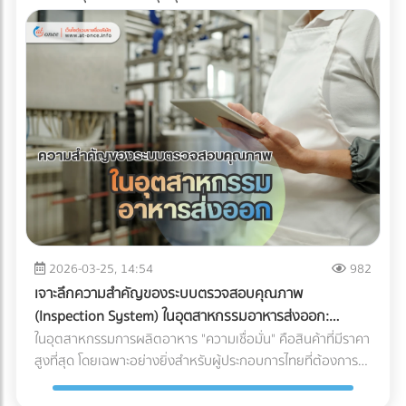
2026-03-25, 14:54
982
เจาะลึกความสำคัญของระบบตรวจสอบคุณภาพ
(Inspection System) ในอุตสาหกรรมอาหารส่งออก:
ปราการด่านสุดท้ายสู่ตลาดโลก
ในอุตสาหกรรมการผลิตอาหาร "ความเชื่อมั่น" คือสินค้าที่มีราคา
สูงที่สุด โดยเฉพาะอย่างยิ่งสำหรับผู้ประกอบการไทยที่ต้องการ
ส่งออกสินค้าไปยังตลาดต่างประเทศที่มีมาตรฐานเข้มงวดอย่าง
สหภาพยุโรป (EU), สหรัฐอเมริกา หรือญี่ปุ่น การมีรสชาติที่ดีอาจ