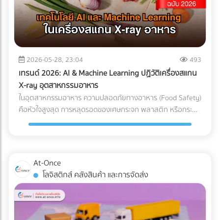
แต่ทุกชั่วโมงที่รถขุดหรือรถเบคโฮต้องจอดนิ่งสนิท นั่นหมายถึง
ค่าแรงคนงานที่เสียเปล่า ค่าเช่าเครื่องจักรที่บานปลาย และความ
เสี่ยงที่จะโดนค่าปรับจากความล่าช้าในการส่งมอบโครงการ การ
ลงทุนวางระบบระบายน้ำที่ได้มาตรฐานตั้งแต่เนิ่นๆ จึงเป็นการซื้อ
ความเสี่ยงที่คุ้มค่าที่สุด กรณีศึกษาจำลอง: การวางระบบระบาย
2026-05-28, 23:04
493
น้ำพื้นที่ก่อสร้าง ในการแก้ปัญหาไซต์งานพื้นที่เสี่ยง บริษัทผู้รับ
เทรนด์ 2026: AI & Machine Learning ปฏิวัติเครื่องสแกน
เหมางานโยธาระบายน้ำ จะแบ่งการทำงานออกเป็น 2 เฟสหลัก:
X-ray อุตสาหกรรมอาหาร
เฟสที่ 1: การสำรวจและประเมินพื้นที่ (Site Assessment) ทีม
ในอุตสาหกรรมอาหาร ความปลอดภัยทางอาหาร (Food Safety)
วิศวกรทำการสำรวจแผนที่ความสูง (Topographic Survey)
คือหัวใจสูงสุด การหลุดรอดของเศษกระจก พลาสติก หรือกระดูก
เพื่อหาจุดต่ำสุดของพื้นที่ และประเมินทิศทางการไหลของน้ำตาม
ชิ้นเล็กๆ เพียงชิ้นเดียว อาจนำไปสู่การเรียกคืนสินค้า (Product
ธรรมชาติ เฟสที่ 2: การออกแบบและติดตั้งระบบระบายน้ำ
Recall) ที่สร้างความเสียหายมหาศาล แม้โรงงานส่วนใหญ่จะใช้
(System Design) ร่องน้ำรอบไซต์ (Perimeter Drains): ขุดร่อง
เครื่อง X-ray อาหาร อยู่แล้ว แต่ปัญหาที่มักพบคือ การคัดทิ้งผิด
น้ำล้อมรอบพื้นที่เพื่อดักจับน้ำจากภายนอกไม่ให้ไหลเข้ามาในไซต์
พลาด (False Reject) ซึ่งทำให้สูญเสียอาหาร (Food Waste)
At-Once
งาน ระบบระบายน้ำใต้ดิน (Subsurface Drainage): วางท่อเจาะรู
และเสียต้นทุน ในปี 2026 AI ตรวจสอบคุณภาพ และ Machine
โลจิสติกส์ คลังสินค้า และการจัดส่ง
ใต้ดินเพื่อลดระดับน้ำใต้ดิน ป้องกันดินอ่อนตัว บ่อพักน้ำและปั๊ม
Learning โรงงาน ได้เข้ามาปฏิวัติเครื่องตรวจจับสิ่งแปลกปลอม
น้ำ (Retention Ponds & Pump Stations): สร้างบ่อพักน้ำ
ไปสู่ยุคใหม่ที่แม่นยำกว่าเดิมเพื่อแก้ปัญหา False Reject อย่าง
ชั่วคราวในจุดที่ต่ำที่สุด และใช้ปั๊มน้ำบาดาลหรือเครื่องสูบน้ำขนาด
จริงจัง ซึ่งถือเป็นมาตรฐานใหม่ที่โรงงานอาหารในไทยต้องเริ่ม
ใหญ่ สูบน้ำออกสู่แหล่งน้ำสาธารณะอย่างรวดเร็ว ผลลัพธ์ที่ได้
ปรับตัวตามแนวทางสากลนี้ Machine Learning เปลี่ยนการ