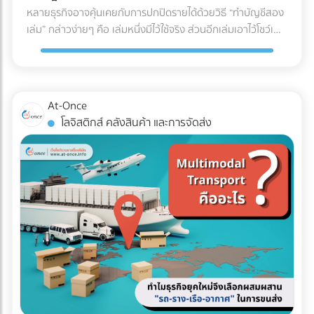
U (U-Shaped Layout) นี่คือรูปแบบที่ได้รับความนิยม "สูงที่สุด"
หลายธุรกิจอาจคุ้นเคยกับการปกปิดรายได้ด้วยวิธี “ทำบัญชีสอง
สดใหม่และคุณภาพของสินค้าตลอดเส้นทาง ✅ สินค้าที่ตอบ
ในวงการโลจิสติกส์ จุดเด่นคือจุดรับสินค้าเข้า (Receiving) และจุด
เล่ม” กล่าวง่ายๆ คือ เล่มหนึ่งมีไว้ใช้จริง ส่วนอีกเล่มเอาไว้โชว์เพื่อ
โจทย์: อาหารทะเล, เนื้อสัตว์สด, ผักผลไม้ส่งออก, ยารักษาโรค,
จ่ายสินค้าออก (Shipping) จะอยู่ฝั่งเดียวกันของอาคาร โดย
เลี่ยงการเสียภาษี แต่ปัจจุบันวิธีนี้ทำได้ยากขึ้นมากในยุคที่กรม
วัคซีน, และเครื่องสำอางบางชนิดที่ไวต่อความร้อน 5. รถหัวลาก
กระแสการทำงานจะไหลเป็นรูปตัว U ตั้งแต่การรับของ เก็บเข้าชั้น
สรรพากรตรวจสอบภาษีด้วย AI และ Big Data ที่ทำงานตลอด
/ รถเทรลเลอร์ (Trailer) รถสำหรับลากจูงที่ไม่มีกระบะบรรทุกใน
วาง หยิบสินค้า และนำไปแพ็กเพื่อจัดส่ง ข้อดี: ใช้พื้นที่ประตูและ
24 ชั่วโมง จากเดิมที่ต้องใช้ “เจ้าหน้าที่” ในการสุ่มตรวจเอกสาร
ตัว แต่ใช้สำหรับลาก "ตู้คอนเทนเนอร์" (Container) หรือหาง
ลานจอดรถร่วมกันได้คุ้มค่าที่สุด พนักงานและรถโฟล์คลิฟต์
แบบ Manual ในวันนี้ เราไม่อาจใช้วิธีเดิมในการหลีกเลี่ยงภาษีได้
พ่วงแบบเรียบ (Flatbed) ทนทานต่อการบรรทุกของที่หนักมาก
At-Once
สามารถโยกย้ายไปช่วยงานทั้งฝั่งรับและฝั่งจ่ายได้ง่าย (Cross-
อีกต่อไป เพราะระบบไม่ได้ดูแค่สิ่งที่คุณยื่น แต่ดู "สิ่งที่คนอื่นยื่น
และยาวเป็นพิเศษ ✅ สินค้าที่ตอบโจทย์: สินค้านำเข้า-ส่งออกที่
โลจิสติกส์ คลังสินค้า และการจัดส่ง
docking ทำได้สะดวก) ข้อควรระวัง: อาจเกิดความแออัดบริเวณ
เกี่ยวกับคุณด้วย" คำถามสำคัญคือ... ธุรกิจของคุณพร้อมรับมือ
บรรจุในตู้คอนเทนเนอร์ (ไปรับ/ส่งที่ท่าเรือหรือท่าอากาศยาน),
ประตูเข้า-ออก หากมีการรับและส่งสินค้าพร้อมกันในปริมาณ
กับการถูกตรวจสอบหรือยัง? ในวันที่ข้อมูลทางการเงินทุกเส้น
ท่อเหล็กขนาดใหญ่, โครงสร้างเหล็กสะพาน, หรือรถยนต์ 3 เช็
มากๆ เหมาะกับใคร?: ธุรกิจ SME, ธุรกิจที่มีพื้นที่อาคารจำกัด,
ทางเชื่อมโยงถึงกัน 3 วิธีเตรียมพร้อมรับมือ ให้ธุรกิจปลอดภัย
กลิสต์ฉบับย่อ: ถามตัวเองก่อนตัดสินใจจ้างรถขนส่งเหมาคัน
คลังสินค้าที่เน้นการกระจายสินค้าทั่วไป (FMCG) 2. รูปแบบตัว I
จาก "ภาษีย้อนหลัง" นี่คือ 3 ตัววิธีปรับตัวสำคัญ ที่เจ้าของธุรกิจ
สินค้าคืออะไร มีน้ำหนักและปริมาตร (คิว) เท่าไหร่? (เพื่อเลือกรถที่
(I-Shaped / Through Layout) รูปแบบนี้คือการเดินทางเป็น
ต้องเริ่มทำตั้งแต่วันนี้ เพื่อสร้างภูมิคุ้มกันให้บริษัทปลอดภัยจาก
รับน้ำหนักได้พอดี ไม่เหลือพื้นที่ว่างให้เสียเงินฟรี) จุดขึ้น-ลง
"เส้นตรง" จุดรับสินค้าจะอยู่หัวอาคาร และจุดจ่ายสินค้าจะอยู่ท้าย
ฝันร้ายเรื่องภาษีย้อนหลัง: 1. บังคับใช้ "บัญชีเล่มเดียว" (Single
สินค้า มีข้อจำกัดไหม? (เช่น ซอยแคบ รถ 6 ล้อเข้าไม่ได้ หรือมี
อาคารฝั่งตรงข้ามกัน สินค้าจะไหลไปในทิศทางเดียวแบบไม่มีการ
Account) อย่างเคร่งครัด หมดยุคของการทำ "บัญชีเล่มหนึ่งยื่น
เครื่องโฟล์คลิฟต์สำหรับโหลดของหรือไม่) ต้องการบริการเสริม
ย้อนกลับ ข้อดี: ลดความสับสนและการวิ่งสวนทางกันได้อย่าง
สรรพากร บัญชีเล่มสองเก็บไว้ดูเอง" แล้ว เพราะข้อมูลเงินสดที่
อะไรบ้าง? (เช่น ต้องการพนักงานยกของด้วย หรือต้องการ
เด็ดขาด กระบวนการทำงานไหลลื่นมาก (Straight-line flow) ลด
เข้าบัญชีธนาคาร ข้อมูลค่าน้ำค่าไฟ หรือข้อมูลการนำเข้าสินค้า
ประกันภัยสินค้ามูลค่าสูงครอบคลุมเพิ่มเติม) สรุป การเลือก
อุบัติเหตุบริเวณคอขวด ข้อควรระวัง: ต้องใช้อาคารที่มีความยาว
ถูกเชื่อมโยงถึงกันหมด การจงใจทำรายได้ให้ต่ำกว่าความเป็นจริง
ประเภทรถขนส่งให้ตรงกับงาน ไม่เพียงแต่ช่วยปกป้องสินค้าให้ถึง
มาก และต้องใช้พื้นที่ภายนอก (ลานจอดรถ) ทั้ง 2 ฝั่งของอาคาร
จะทำให้ตัวเลขในงบการเงินขัดแย้งกันเองจนกลายเป็นเป้าหมาย
มือลูกค้าอย่างปลอดภัย แต่ยังเป็นกลยุทธ์สำคัญที่ช่วยให้ฝ่ายจัด
ทำให้สิ้นเปลืองพื้นที่โดยรอบ เหมาะกับใคร?: โรงงานอุตสาหกรรม