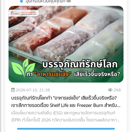
อุปกรณ์ควบคุมคุณภาพ
พิมพ์คุณภาพได้ฟรีที่ At-once แพลตฟอร์มรวมบริษัท B2B ชั้น
ถ่ายรูปออกมาดูดีเท่านั้น หากคุณกำลังวางแผนจะต่อเติมพื้นที่
นำของไทย!
ชั้นบนสุด นี่คือข้อควรรู้สำคัญที่คุณต้องเช็กให้ชัวร์ก่อนที่งบ
ประมาณจะบานปลาย 1. โครงสร้างอาคารเดิมรับน้ำหนักไหวหรือ
ไม่? (Structural Load) สิ่งแรกที่ต้องคำนึงถึงคือ "ความแข็งแรง
ของโครงสร้าง" ดาดฟ้าตึกแถวเก่าส่วนใหญ่ถูกออกแบบมาเพื่อ
รับน้ำหนักของตัวโครงสร้างเองและแท็งก์น้ำเท่านั้น ไม่ได้เผื่อ
สำหรับการรับน้ำหนักของกระถางต้นไม้ขนาดใหญ่ ดินอุ้มน้ำ พื้น
ไม้เทียม หรือจำนวนคนที่ขึ้นไปรวมตัวกันหนาแน่น สิ่งที่ต้องทำ:
ควรปรึกษาวิศวกรโครงสร้างเพื่อประเมินความสามารถในการรับ
น้ำหนัก (Live Load และ Dead Load) ก่อนตัดสินใจเทปูนเพิ่ม
หรือนำของหนักขึ้นไปติดตั้ง เพื่อป้องกันอันตรายจากโครงสร้าง
ทรุดตัว 2. กฎหมายอาคารและทางหนีไฟ (Safety Regulations)
การเปลี่ยนพื้นที่ดาดฟ้าให้เป็นพื้นที่สาธารณะที่มีคนใช้งานจำนวน
2026-07-10, 21:38
268
มาก ต้องคำนึงถึงกฎหมายควบคุมอาคารอย่างเคร่งครัด สิ่งที่
บรรจุภัณฑ์รักษ์โลกทำ "อาหารแช่แข็ง" เสียเร็วขึ้นจริงหรือ?
ต้องทำ: ตรวจสอบความสูงของราวกันตก (Parapet) ว่ามีความ
เจาะลึกทางรอดเรื่อง Shelf Life และ Freezer Burn สำหรับ
สูงเพียงพอและแข็งแรงหรือไม่ นอกจากนี้ต้องมีป้ายบอกทางหนี
โรงงานอุตสาหกรรม
เมื่อนโยบายความยั่งยืน (ESG) และกฎหมายจัดการบรรจุภัณฑ์
ไฟที่ชัดเจน ระบบแสงสว่างฉุกเฉิน และบันไดที่กว้างพอสำหรับการ
(EPR) ทั่วโลกในปี 2026 ทวีความเข้มงวดขึ้น โรงงานผลิตอาหาร
อพยพผู้คนหากเกิดเหตุฉุกเฉิน 3. สภาพการระบายน้ำ
หลายแห่งต่างถูกกดดันให้เปลี่ยนมาใช้ "บรรจุภัณฑ์รักษ์โลก" แต่
(Drainage System) ดาดฟ้าคือด่านแรกที่ต้องปะทะกับพายุฝน