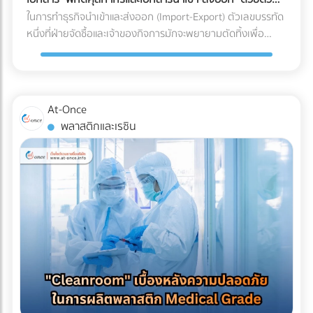
ร่อน (Spalling Concrete) ฝ้าเพดานชั้นล่างพังทลาย: น้ำที่ซึม
"รีไซเคิลไม่ได้" ในขณะที่หากคุณเปลี่ยนไปใช้พลาสติกชีวภาพที่
เอง
ในการทำธุรกิจนำเข้าและส่งออก (Import-Export) ตัวเลขบรรทัด
ลงมาจะหยดใส่ฝ้าเพดานชั้นล่าง ทำให้ฝ้าเกิดรอยด่าง เป็นเชื้อรา
ย่อยสลายได้ (เช่น PLA) วัสดุเหล่านี้มักจะเปราะบาง ทนความเย็น
หนึ่งที่ฝ่ายจัดซื้อและเจ้าของกิจการมักจะพยายามตัดทิ้งเพื่อ
หรือทะลุพังลงมา ทำลายเฟอร์นิเจอร์และระบบไฟที่เพิ่งทำใหม่
จัดไม่ได้ ถุงจะกรอบและแตกหักง่ายมากเมื่อเจออุณหภูมิติดลบ
ประหยัดต้นทุนคือ "ค่าบริการตัวแทนออกของ (Customs
ทั้งหมด ค่าซ่อมแซมที่แพงกว่าค่าป้องกัน: หากเกิดน้ำรั่วซึม คุณ
แถมยังมีอัตราการซึมผ่านของไอน้ำ (WVTR) สูง ทำให้อาหารสูญ
Broker) หรือ Freight Forwarder" หลายองค์กรมีความเชื่อว่า
จะต้องเสียเงินรื้อถอนพื้นดาดฟ้าที่เพิ่งตกแต่งเสร็จทั้งหมดออก
เสียน้ำหนักและคุณภาพอย่างรวดเร็ว 3 กลยุทธ์รักษาสมดุล: รักษ์
การจัดการจองเรือและเดินพิธีการศุลกากรด้วยตัวเองเป็นเพียง
เพื่อมาซ่อมแซมรอยรั่ว ซึ่งเป็นต้นทุนที่แพงกว่าการทำระบบกันซึม
โลกได้ โดย Shelf Life อาหารแช่แข็งไม่พัง หากโรงงานของคุณ
งานเอกสาร (Paperwork) ทั่วไปที่ใครๆ ก็ทำได้ แต่ในความเป็น
ตั้งแต่แรกหลายเท่าตัว เลือกระบบกันซึมดาดฟ้าอย่างไรให้จบ
At-Once
ต้องการเดินหน้าเรื่อง Eco-packaging ในอุตสาหกรรมอาหารแช่
จริง โลกของการค้าระหว่างประเทศถูกผูกมัดด้วยกฎหมายและข้อ
ปัญหา? ก่อนที่จะเริ่มงานตกแต่ง (Finishing) พื้นผิวดาดฟ้า คุณ
พลาสติกและเรซิน
แข็ง นี่คือทางออกที่แบรนด์ชั้นนำระดับโลกกำลังปรับใช้: 1. เปลี่ยน
บังคับที่ซับซ้อน การพยายามประหยัดงบหลักพันในการจ้างผู้
ควรลงทุนกับการทำ ระบบกันซึม (Waterproofing System) ที่มี
ผ่านสู่ Mono-material PE (พลาสติกชนิดเดียวที่เกิดมาเพื่อ
เชี่ยวชาญ อาจนำไปสู่ "ต้นทุนแฝงและค่าปรับหลักล้าน" ที่สามารถ
คุณภาพ โดยประเภทที่นิยมใช้สำหรับดาดฟ้ามีดังนี้: อะคริลิกกัน
ความเย็น) วงการอุตสาหกรรมอาหารแช่แข็งในปี 2026 กำลังมุ่ง
ทำให้ธุรกิจสะดุดจนถึงขั้นวิกฤตได้ นี่คือบทเรียนราคาแพงและ
ซึม (Acrylic Waterproof): เหมาะสำหรับดาดฟ้าทั่วไปที่มีการ
หน้าไปที่โครงสร้าง Mono-material PE (Polyethylene) คือการ
ความเสี่ยงระดับโครงสร้าง ที่ธุรกิจต้องแบกรับเมื่อตัดสินใจ
สัญจรไม่หนักมาก มีความยืดหยุ่น ทนทานต่อรังสียูวี และช่วย
ใช้พลาสติกตระกูล PE ทั้งหมดมาทำเป็นถุง เนื่องจาก PE มีจุด
จัดการเอกสารและพิกัดศุลกากรด้วยตัวเอง 3 สิ่งที่ไม่อยากให้เกิด
สะท้อนความร้อนได้ดี โพลียูรีเทนกันซึม (PU Waterproof): เหมาะ
เด่นเรื่องการทนความเย็นจัดได้ดี ไม่กรอบแตก และที่สำคัญคือ
เมื่อการจัดการเอกสารศุลกากรผิดพลาด 1. การสำแดง "พิกัด
สำหรับพื้นที่ที่มีน้ำขัง หรือดาดฟ้าที่ต้องการปูพื้นกระเบื้อง/ไม้
สามารถนำไปรีไซเคิลเข้าสู่ระบบเศรษฐกิจหมุนเวียน (Circular
ศุลกากร (HS Code)" ผิดพลาด HS Code (Harmonized
เทียมทับ มีความยืดหยุ่นสูงมาก ทนต่อรอยแตกร้าวของอาคารได้
Economy) ได้ 100% ตอบโจทย์กฎหมายต่างประเทศได้ทันที 2.
System Code) คือรหัสตัวเลขสากลที่ใช้แยกประเภทสินค้าทั่วโลก
ดีเยี่ยม ป้องกันน้ำซึมผ่านได้ 100% บทสรุป การรีโนเวทดาดฟ้าให้
ใช้เทคโนโลยี MDO-PE อัปเกรดความเหนียวและป้องกันรอยเจาะ
ซึ่งรหัสนี้จะเป็นตัวกำหนดอัตราภาษีนำเข้า-ส่งออกที่ธุรกิจต้อง
เป็น Rooftop ที่สวยงามและสร้างกำไรให้ธุรกิจ เป็นไอเดียที่ยอด
ทะลุ เพื่อแก้ปัญหาเรื่องความแข็งแรง โรงงานบรรจุภัณฑ์ยุคใหม่จะ
จ่าย การตีความ HS Code ไม่ใช่เรื่องตรงไปตรงมา สินค้าหนึ่งชิ้น
เยี่ยม แต่รากฐานที่สำคัญที่สุดของความสวยงามนั้นคือ "ความ
ใช้เทคโนโลยี MDO (Machine Direction Orientation) ในการยืด
อาจเข้าข่ายพิกัดได้หลายหมวดหมู่ขึ้นอยู่กับวัสดุหรือการใช้งาน
ปลอดภัยและโครงสร้างที่ปกป้องอาคารได้" การให้ความสำคัญกับ
ฟิล์ม PE ให้มีความแข็งแรง แกร่งขึ้น และทนต่อการเจาะทะลุ