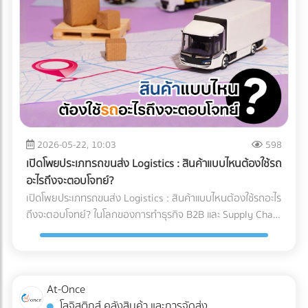
และคำแนะนำสำหรับ Site Manager จากการวางระบบระบายน้ำ
ทำงานของเครื่อง X-ray อย่างไร? เทคโนโลยี X-ray
อย่างรัดกุม โครงการสามารถดำเนินงานต่อได้ 100% ตลอดฤดู
อุตสาหกรรมอาหาร 2026 ใช้ระบบ AI ในการทำ Anomaly
ฝน อายุการใช้งานของเครื่องจักรไม่สั้นลง และไม่มีค่าซ่อมบำรุง
Detection (การตรวจจับความผิดปกติ) แทนที่จะตั้งค่าความหนา
ฉุกเฉิน สรุป 3 ข้อแนะนำก่อนเริ่มงาน: 1. เช็กประวัติน้ำท่วมย้อน
แน่นแบบตายตัว AI จะเรียนรู้ภาพของอาหารที่สมบูรณ์แบบนับ
หลัง 2. เตรียมเนินดินหรือพื้นที่สูงสำหรับจอดเครื่องจักรหลังเลิก
หมื่นภาพ เมื่อเจอสิ่งผิดปกติที่ซ่อนอยู่ในพื้นผิวที่ซับซ้อน (เช่น
งาน 3. จัดทำแผนฉุกเฉินในการอพยพเครื่องจักร กำลังเตรียม
ซีเรียล หรือถั่วรวม) AI จะประมวลผลและคัดแยกได้อย่างแม่นยำ 3
พื้นที่ก่อสร้าง หรือต้องการเช่าเครื่องจักรหนัก หรือวางแผน
เทรนด์ความสามารถใหม่ของระบบ QC อาหารอัตโนมัติ 1. การ
จัดการเรื่องน้ำ? ค้นหาและเปรียบเทียบบริการได้ที่ At-Once
ตรวจจับสิ่งแปลกปลอมความหนาแน่นต่ำ: AI ช่วยให้เครื่องสแกน
แพลตฟอร์มรวมธุรกิจ B2B อันดับหนึ่งของไทย
x-ray ตรวจจับพลาสติกบาง, ยาง, หรือกระดูกอ่อนในเนื้อสัตว์
2026-05-22, 10:03
598
ซึ่งเป็นสิ่งที่รังสี X-ray แบบเดิมมักจะมองข้าม 2. ตรวจสอบบรรจุ
เปิดโพยประเภทรถขนส่ง Logistics : สินค้าแบบไหนต้องใช้รถ
ภัณฑ์และน้ำหนักในขั้นตอนเดียว: เครื่อง X-ray ยุคใหม่สามารถ
อะไรถึงจะตอบโจทย์?
ตรวจสอบรอยซีลรั่ว สินค้าแหว่งหาย และเช็กน้ำหนักรวมไปพร้อม
เปิดโพยประเภทรถขนส่ง Logistics : สินค้าแบบไหนต้องใช้รถอะไร
กับการหาสิ่งแปลกปลอมในเสี้ยววินาที 3. Data Analytics &
ถึงจะตอบโจทย์? ในโลกของการทำธุรกิจ B2B และ Supply Chain
Cloud Monitoring: เชื่อมต่อข้อมูลขึ้น Cloud แบบ Real-time
การขนส่งสินค้าไม่ใช่แค่การนำของจากจุด A ไปส่งที่จุด B แต่คือ
ทำให้ผู้จัดการโรงงานรู้ได้ทันทีว่าของเสียเกิดจากไลน์ผลิตไหน
การต่อสู้กับ "ต้นทุนแฝง" และ "ความปลอดภัยของสินค้า" หลาย
เพื่อแก้ไขปัญหาได้ตรงจุด การอัปเกรดมาใช้เครื่อง X-ray AI จะ
ครั้งที่ฝ่ายจัดซื้อหรือผู้ประกอบการเลือกจ้างรถขนส่งขนาดใหญ่
ช่วยให้โรงงาน วิธีลด False Reject โรงงานอาหาร ได้อย่างเป็น
เกินความจำเป็นเพราะเผื่อเหลือเผื่อขาด จนทำให้ค่าใช้จ่ายบาน
At-Once
รูปธรรม และผ่านมาตรฐานระดับโลกอย่าง HACCP, GMP หรือ
ปลาย หรือบางครั้งเลือกใช้รถผิดประเภทจนสินค้าเสียหายระหว่าง
โลจิสติกส์ คลังสินค้า และการจัดส่ง
BRC ได้ง่ายขึ้น ต้องการอัปเกรดเทคโนโลยีตรวจสอบคุณภาพใน