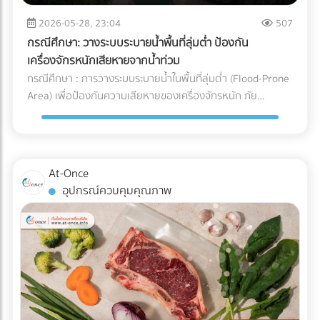
จะวิ่งกลับไปชาร์จแบตเตอรี่เองเมื่อแบตใกล้หมด พื้นที่นี้ต้องมีการ
และการบริหารจัดการ Supply Chain สำหรับองค์กรและโรงงานผู้
ระบายอากาศที่ดีเนื่องจากมีความร้อนสูง และต้องติดตั้งระบบตัด
2026-05-28, 23:04
507
ผลิต การทำความเข้าใจระบบ Cold Chain Logistics และการ
ไฟฉุกเฉิน ตรวจสอบระบบเซนเซอร์กันชน (Safety Laser
เลือกพาร์ทเนอร์ผู้นำเข้าที่มีมาตรฐานการควบคุมอุณหภูมิที่
กรณีศึกษา: วางระบบระบายน้ำพื้นที่ลุ่มต่ำ ป้องกัน
Scanner): ก่อนปล่อยรถวิ่งจริง ต้องทดสอบระบบตรวจจับสิ่ง
รัดกุมและสามารถตรวจสอบย้อนกลับได้ (Traceability) จึงเป็น
เครื่องจักรหนักเสียหายจากน้ำท่วม
กีดขวางของรถ AGV ว่าสามารถเบรกหรือชะลอความเร็วได้ทัน
กลยุทธ์สำคัญที่จะช่วยปกป้องคุณภาพของสินค้า รักษากำไร และ
กรณีศึกษา : การวางระบบระบายน้ำในพื้นที่ลุ่มต่ำ (Flood-Prone
ท่วงทีเมื่อมีพนักงานเดินตัดหน้าตาม มาตรฐานความปลอดภัย
สร้างความไว้วางใจให้กับผู้บริโภคได้อย่างยั่งยืน
Area) เพื่อป้องกันความเสียหายของเครื่องจักรหนัก ภัย
AGV ISO 3691-4 กำลังมองหาผู้เชี่ยวชาญด้านระบบ AGV หรือ
ธรรมชาติและฝนตกหนัก เป็นฝันร้ายของผู้รับเหมาและเจ้าของ
อยากเปลี่ยนคลังสินค้าเป็น Smart Warehouse? ค้นหาและ
โครงการก่อสร้าง โดยเฉพาะเมื่อไซต์งานตั้งอยู่ใน พื้นที่ลุ่มต่ำ
เปรียบเทียบบริษัทรับติดตั้งระบบหุ่นยนต์คลังสินค้า (System
ปัญหาน้ำท่วมไซต์งานไม่เพียงแต่ทำให้โครงการล่าช้า แต่ยังสร้าง
Integrator) ที่ได้มาตรฐานได้แล้ววันนี้ที่ At-Once
ความเสียหายหลักล้านบาทหาก เครื่องจักรหนัก เช่น รถขุดดิน
At-Once
หรือรถตอกเสาเข็ม จมน้ำ นี่คือกรณีศึกษาและบทเรียนการจัดการ
อุปกรณ์ควบคุมคุณภาพ
พื้นที่ก่อสร้าง ว่าด้วย วิธีป้องกันเครื่องจักรเสียหายจากน้ำท่วม
ด้วยการวาง ระบบระบายน้ำ (Drainage System) อย่างมืออาชีพ
ปัญหาและความท้าทายของพื้นที่ลุ่มต่ำ ไซต์งานในพื้นที่ลุ่มต่ำมัก
เผชิญกับสภาพดินเหนียวที่อุ้มน้ำ (ไม่ซึมน้ำ) และมีระดับน้ำใต้ดิน
สูง เมื่อเกิดฝนตกหนัก น้ำจะขังตัวอย่างรวดเร็ว ทำให้ดินทรุดตัว
เครื่องจักรหนักติดหล่ม และเกิด Downtime หรือเวลาที่สูญเปล่า
ของโครงการที่ประเมินค่าไม่ได้ กล่าวคือ ปัญหาน้ำท่วมขังในพื้นที่
ลุ่มต่ำ ไม่ได้สร้างความเสียหายแค่ค่าซ่อมบำรุงเครื่องจักรเท่านั้น