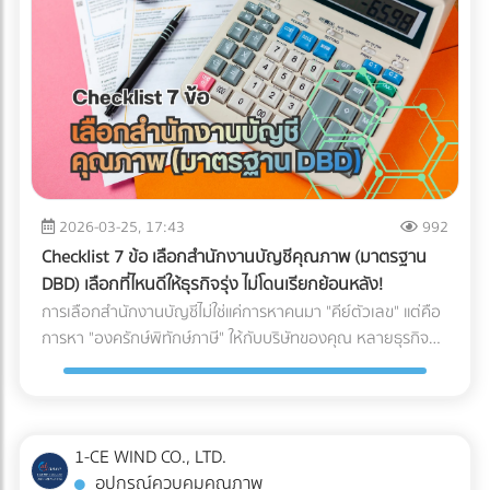
ให้พร้อมสำหรับการสเกลธุรกิจ บทสรุป: AI ไม่ได้ถูกสร้างมาเพื่อ
จับผิดคนทำถูก แต่สร้างมาเพื่อหา "ความย้อนแย้งของ Data"
ดังนั้น ตราบใดที่งบการเงินและเอกสารทางภาษีของคุณ
สอดคล้องกับความเป็นจริง AI ของสรรพากรก็ไม่ใช่เรื่องที่น่า
กลัวแต่อย่างใด ไม่แพ้คู่แข่ง ไม่พลาดเรื่องภาษี!
2026-03-25, 17:43
992
Checklist 7 ข้อ เลือกสำนักงานบัญชีคุณภาพ (มาตรฐาน
DBD) เลือกที่ไหนดีให้ธุรกิจรุ่ง ไม่โดนเรียกย้อนหลัง!
การเลือกสำนักงานบัญชีไม่ใช่แค่การหาคนมา "คีย์ตัวเลข" แต่คือ
การหา "องครักษ์พิทักษ์ภาษี" ให้กับบริษัทของคุณ หลายธุรกิจ
ต้องปิดตัวลงหรือเสียกำไรมหาศาลเพียงเพราะการจัดการบัญชีที่
ผิดพลาด วันนี้เราจะพาไปเจาะลึก 7 Checklist สำคัญในการเฟ้น
หา สำนักงานบัญชีคุณภาพ ตามเกณฑ์ของกรมพัฒนาธุรกิจการ
ค้า (DBD) เพื่อตอบคำถามที่ว่า "เลือกสำนักงานบัญชีที่ไหนดี" ให้
1-CE WIND CO., LTD.
คุ้มค่าและปลอดภัยที่สุด
อุปกรณ์ควบคุมคุณภาพ