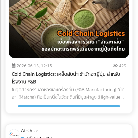
(Particulate Matter Control) ในกรณีของอุปกรณ์ที่ต้องสัมผัส
Parts) ที่ต้องทนต่อแรงดันและอุณหภูมิที่เปลี่ยนแปลงตลอดเวลา
ถูกบรรจุลงตู้คอนเทนเนอร์ สำหรับธุรกิจ SME หรือองค์กรที่
กับกระแสเลือดโดยตรง เช่น สายสวนหลอดเลือด (Catheters)
หากเลือกใช้ชิ้นส่วนที่ไม่ได้มาตรฐาน นี่คือสิ่งที่อาจต้องจ่ายคืนใน
ต้องการเติบโตในตลาดโลกอย่างยั่งยืน การยอมจ่ายค่าบริการที่
หรือถุงเก็บเลือด ฝุ่นผงเพียงเล็กน้อยที่ปะปนเข้าไปอาจทำให้เกิด
ภายหลัง: 1. ต้นทุนจากของเสียและเวลาสูญเปล่าในไลน์ผลิต
สมเหตุสมผลให้กับผู้เชี่ยวชาญ ย่อมเป็นทางเลือกที่ปลอดภัยและ
ภาวะลิ่มเลือดอุดตัน หรือการอักเสบขั้นรุนแรงในร่างกายผู้ป่วยได้
(False Reject & Downtime) อะไหล่ที่ราคาถูกมักจะแลกมากับ
คุ้มค่ากว่าการยอมเสี่ยงเพื่อประหยัดงบเพียงเล็กน้อย แต่ต้องมา
ระบบ Cleanroom จะคอยกรองฝุ่นละออง สะเก็ดผิวหนัง หรือ
การควบคุมคุณภาพ (QC) ที่หละหลวม สมมติว่ามีการนำ Stop
นั่งเสียใจกับค่าปรับและปัญหาสินค้าติดท่าเรือในภายหลังอย่าง
เส้นผมของพนักงาน ไม่ให้หลุดรอดลงไปในไลน์การผลิตอย่าง
Valve ที่ไม่ได้มาตรฐานมาประกอบ เมื่อถึงขั้นตอนทดสอบแรงดัน
แน่นอน
เด็ดขาด 3. การควบคุมอุณหภูมิและความชื้น (Temperature &
แล้วพบว่าวาล์วเกิดการรั่วซึม สิ่งที่ตามมาคือโรงงานต้องหยุด
Humidity) พลาสติกเกรดการแพทย์บางชนิดมีความไวต่อ
สายพานการผลิต เสียเวลาถอดประกอบใหม่ และสูญเสียต้นทุน
ความชื้นและอุณหภูมิ หากสภาพแวดล้อมแกว่งไปมา อาจส่งผล
ค่าแรงของพนักงานไปอย่างเปล่าประโยชน์ (Downtime Cost) 2.
2026-06-13, 12:15
429
ต่อขนาด (Dimension) และความแข็งแรงของชิ้นงาน
ค่าใช้จ่ายในการเคลมสินค้าและชื่อเสียงที่เสียไป (Warranty
Cold Chain Logistics: เคล็ดลับนำเข้ามัทฉะญี่ปุ่น สำหรับ
Cleanroom จะช่วยรักษาสภาพแวดล้อมให้คงที่ ทำให้ชิ้นส่วน
Claims & Reputation) "ความทนทาน" คือหัวใจของเครื่องปรับ
โรงงาน F&B
พลาสติกทุกชิ้นที่ถูกฉีดออกมามีขนาดที่แม่นยำ (Precision) ตาม
อากาศ ชิ้นส่วนอย่าง Accumulator ทำหน้าที่สำคัญในการดักจับ
ในอุตสาหกรรมอาหารและเครื่องดื่ม (F&B Manufacturing) "มัท
ที่วิศวกรออกแบบไว้ การบรรจุภัณฑ์ (Packaging): ขั้นตอนชี้ชะตา
ของเหลวไม่ให้ไหลกลับเข้าไปทำลายคอมเพรสเซอร์ หาก
ฉะ" (Matcha) ถือเป็นหนึ่งในวัตถุดิบที่มีมูลค่าสูง (High-value
ภายใน Cleanroom จุดบอดที่หลายคนมักมองข้ามคือ
Accumulator เกิดสนิมทะลุ หรือดักของเหลวไม่ได้
Ingredient) และได้รับความนิยมอย่างต่อเนื่อง แต่ในขณะเดียวกัน
กระบวนการบรรจุ แม้ชิ้นส่วนพลาสติกจะถูกผลิตออกมาอย่าง
คอมเพรสเซอร์จะพังก่อนหมดอายุการใช้งานทันที ต้นทุนในการ
มัทฉะก็เป็นวัตถุดิบที่ปราบเซียนที่สุดชนิดหนึ่ง เนื่องจากความ
สะอาดหมดจดเพียงใด แต่หากนำมาบรรจุใส่ถุงหรือกล่องใน
ส่งช่างไปซ่อมบำรุงหน้างาน (After-sales Service) และการเสีย
เปราะบางและไวต่อสภาพแวดล้อม สำหรับโรงงานผู้ผลิต การนำ
สภาพแวดล้อมเปิดธรรมดา ชิ้นงานนั้นก็จะเกิดการปนเปื้อนทันที
ชื่อเสียงของแบรนด์ เป็นต้นทุนแฝงที่แพงกว่าส่วนต่างค่าอะไหล่
เข้ามัทฉะเกรดพรีเมียมจากประเทศญี่ปุ่นมายังประเทศไทย ไม่ใช่แค่
ในโรงงานมาตรฐาน การนำชิ้นส่วนพลาสติกออกจากแม่พิมพ์
At-Once
หลายร้อยเท่า 3. ต้นทุนจากการไม่ผ่านมาตรฐานสากล
การขนส่งผงชาใส่ตู้คอนเทนเนอร์แล้วจบไป เพราะหากขาดการ
(Demolding), การประกอบชิ้นส่วน (Assembly), และ การซีล