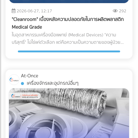
(เช่น ชิ้นส่วนพลาสติกทั่วไป vs. ชิ้นส่วนพลาสติกสำหรับเครื่อง
ระบบกันซึม ตั้งแต่ขั้นตอนแรกของการออกแบบ คือการปกป้อง
(Puncture Resistance) จากมุมแหลมของอาหารแช่แข็ง เช่น
มือแพทย์) หากระบุพิกัดผิด (สำแดงภาษีต่ำกว่าความเป็นจริง): แม้
2026-06-27, 12:17
292
เงินลงทุนก้อนใหญ่ของคุณ ให้คุณดำเนินธุรกิจได้อย่างสบายใจ
กระดูกหมู กุ้ง หรือเกล็ดน้ำแข็งได้ดีเทียบเท่าการใช้ไนลอนแบบ
จะเกิดจากความไม่รู้ แต่ในมุมของศุลกากรจะถือเป็นการ "หลีก
ไม่ต้องหวาดผวาทุกครั้งที่เมฆฝนตั้งเค้ามาอีกต่อไป
"Cleanroom" เบื้องหลังความปลอดภัยในการผลิตพลาสติก
ดั้งเดิม 3. กลยุทธ์ Downgauging (รีดความหนา ลดต้นทุน ลด
เลี่ยงภาษี" ธุรกิจอาจโดนกักตู้สินค้า (Customs Hold) โดนยึด
Medical Grade
คาร์บอน) แนวทางรักษ์โลกที่โรงงานทำได้ทันทีโดยไม่ต้องเสี่ยง
ของ และถูกเรียกเก็บภาษีย้อนหลังพร้อมค่าปรับที่สูงกว่ามูลค่า
ในอุตสาหกรรมเครื่องมือแพทย์ (Medical Devices) "ความ
เปลี่ยนวัสดุ คือการลดความหนาของฟิล์ม (Downgauging) การ
สินค้าหลายเท่าตัว ซึ่งศุลกากรมีสิทธิ์ตรวจสอบย้อนหลังได้สูงสุด
บริสุทธิ์" ไม่ใช่แค่ตัวเลือก แต่คือความเป็นความตายของผู้ป่วย
ใช้เม็ดพลาสติกเกรดพิเศษช่วยให้โรงงานผลิตฟิล์มที่บางลง (เช่น
ถึง 10 ปี หากระบุพิกัดผิด (สำแดงภาษีสูงเกินจริง): ธุรกิจจะต้อง
แม้ว่านักวิศวกรรมวัสดุจะสามารถคิดค้นเม็ดพลาสติกเกรด
ลดจาก 100 ไมครอน เหลือ 80 ไมครอน) แต่ยังคงความเหนียว
จ่ายภาษีแพงกว่าที่ควรจะเป็น ทำให้ต้นทุนสินค้าสูงขึ้นและสูญเสีย
ทางการแพทย์ (Medical Grade Plastic) ที่มีคุณสมบัติยอด
และคุณสมบัติ Barrier ไว้ได้เท่าเดิม วิธีนี้ช่วยลดปริมาณการใช้
ความสามารถในการแข่งขันในตลาดโดยเปล่าประโยชน์ 2. พลาด
เยี่ยม ทนทาน และเข้ากันได้ทางชีวภาพ (Biocompatible) มาก
พลาสติกลงมหาศาล ประหยัดต้นทุนค่าจัดซื้อ และลดภาษี
สิทธิประโยชน์ทางภาษีเพราะเอกสาร C/O ไม่สมบูรณ์ การนำเข้า
เพียงใด แต่หากกระบวนการผลิตและการบรรจุเกิดขึ้นในสภาพ
คาร์บอนในการส่งออกได้อย่างเห็นผล เปรียบเทียบวัสดุบรรจุ
At-Once
หรือส่งออกไปยังประเทศที่มีข้อตกลงเขตการค้าเสรี (FTA) เช่น
แวดล้อมที่ไม่ได้มาตรฐาน พลาสติกเหล่านั้นก็อาจกลายเป็นพาหะ
ภัณฑ์สำหรับโรงงานอาหารแช่แข็ง บทสรุป การเปลี่ยนผ่านสู่บรรจุ
เครื่องจักรและอุปกรณ์อื่นๆ
จีน ญี่ปุ่น หรืออาเซียน ธุรกิจสามารถใช้ Certificate of Origin
นำเชื้อโรคชั้นดี นี่คือจุดที่ "ห้องปลอดเชื้อ" หรือ "Cleanroom"
ภัณฑ์รักษ์โลกในสายการผลิตอาหารแช่แข็ง ไม่ใช่เรื่องของการ
(C/O) หรือหนังสือรับรองถิ่นกำเนิดสินค้า เพื่อขอลดหย่อนหรือ
เข้ามามีบทบาทสำคัญในฐานะด่านป้อมปราการที่แข็งแกร่งที่สุด ใน
หลับตาเลือกวัสดุที่มีป้าย Eco แปะอยู่ แต่เป็นการคำนวณเชิง
ยกเว้นภาษีนำเข้าได้ ความเสี่ยง: กฎเกณฑ์ในการขอ C/O ของ
การปกป้องอุปกรณ์การแพทย์ให้รอดพ้นจากการปนเปื้อนก่อนถึง
วิศวกรรมที่ต้องรักษาสมดุลระหว่าง "การรักษาสิ่งแวดล้อม" และ
แต่ละประเทศมีความละเอียดอ่อนมาก หากกรอกข้อมูลใน
มือแพทย์และคนไข้ Cleanroom ในอุตสาหกรรมพลาสติกการ
"การรักษาคุณภาพอาหาร" การฝืนใช้วัสดุที่ทนความเย็นไม่ได้จน
Commercial Invoice, Packing List ไม่ตรงกันเพียงจุดเดียว
แพทย์ คืออะไร? Cleanroom คือห้องที่มีการควบคุมสภาพ
ทำให้อาหารเสีย เกิดเป็นขยะอาหาร (Food Waste) จะสร้างผล
หรือระบุเกณฑ์การผลิต (Origin Criteria) ผิดพลาด ปลายทาง
แวดล้อมอย่างเข้มงวด ไม่ว่าจะเป็นปริมาณฝุ่นละอองในอากาศ,
เสียต่อสิ่งแวดล้อมและต้นทุนของบริษัทมากกว่าตัวพลาสติกเอง
อาจปฏิเสธฟอร์มนั้นทันที ทำให้ผู้นำเข้าต้องจ่ายภาษีในอัตราปกติ
อุณหภูมิ, ความชื้น, และความดันอากาศ โดยใช้ระบบแผ่นกรอง
เสียอีก หัวใจสำคัญคือการเลือกพาร์ทเนอร์ด้านบรรจุภัณฑ์ที่
(MFN Rate) แบบเต็มจำนวน 3. ตกม้าตายเรื่องใบอนุญาตเฉพาะ