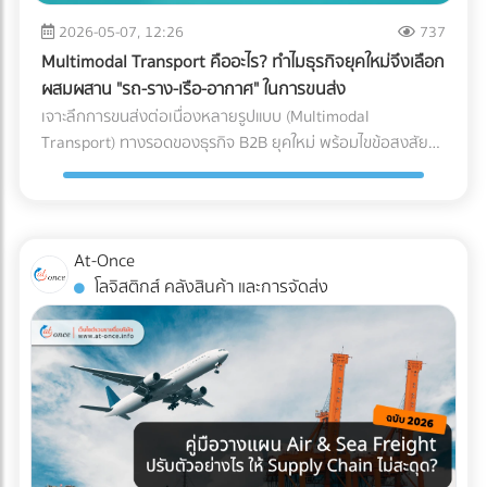
หลักของ AI ทันที วิธีแก้: ลงบันทึกรายได้และค่าใช้จ่ายทุกรายการ
ซื้อคุมงบประมาณ Logistics ได้อย่างมีประสิทธิภาพ กำลัง
ขนาดใหญ่, ธุรกิจที่มีปริมาณการเข้า-ออกของสินค้ามหาศาล
ตามความเป็นจริง นอกจากจะปลอดภัยจากสรรพากรแล้ว งบ
2026-05-07, 12:26
737
วางแผนขนส่งสินค้าล็อตใหญ่อยู่ใช่ไหม? ไม่ต้องเสียเวลาโทรเช็
(High-volume), หรือสินค้าที่มีน้ำหนักมาก/ชิ้นใหญ่ที่เคลื่อนย้าย
การเงินที่สะท้อนกำไรที่แท้จริง ยังช่วยให้ธุรกิจกู้ขอสินเชื่อกับ
กราคาหลายที่ให้วุ่นวาย! ค้นหาและเปรียบเทียบ บริษัทขนส่ง
Multimodal Transport คืออะไร? ทำไมธุรกิจยุคใหม่จึงเลือก
ยาก 3. รูปแบบตัว L (L-Shaped Layout) ผังคลังสินค้าแบบตัว
ธนาคาร หรือดึงดูดนักลงทุนได้ง่ายขึ้นด้วย 2. ปรับตัวเข้าสู่ระบบ
สินค้า, ผู้ให้บริการขนส่งเหมาคัน, และบริษัท Logistics ชั้นนำ ที่มี
ผสมผสาน "รถ-ราง-เรือ-อากาศ" ในการขนส่ง
L จะคล้ายกับตัว I แต่จุดรับสินค้าและจุดจ่ายสินค้าจะตั้งฉากกันที่
Digital Tax แบบเต็มรูปแบบ ความผิดพลาดเล็กๆ น้อยๆ จาก
รถพร้อมให้บริการทุกประเภท ผ่านการคัดกรองความน่าเชื่อถือ
เจาะลึกการขนส่งต่อเนื่องหลายรูปแบบ (Multimodal
มุม 90 องศา (อยู่คนละด้านของผนังอาคาร) มักเกิดขึ้นจากข้อ
การทำงานของคน (Human Error) เช่น พิมพ์ตัวเลขใบกำกับ
แล้ว ได้ที่นี่
Transport) ทางรอดของธุรกิจ B2B ยุคใหม่ พร้อมไขข้อสงสัยว่า
จำกัดของรูปทรงอาคาร หรือพื้นที่ที่ดิน ข้อดี: แยกพื้นที่รับและส่ง
ภาษีผิด หรือหัก ณ ที่จ่ายไม่ครบ ถือเป็นหนึ่งในสาเหตุหลักที่ทำให้
ใครคือ "เจ้าภาพ" ตัวจริงที่ช่วยคุมต้นทุนและเวลา ค้นหาพาร์ท
สินค้าออกจากกันอย่างชัดเจน ลดความแออัดบริเวณประตูได้ดี
โดนเรียกตรวจสอบ วิธีแก้: เปลี่ยนจากการใช้กระดาษ มาใช้ระบบ
เนอร์ได้ที่ At-Once
เทียบเท่าตัว I ข้อควรระวัง: การไหลเวียนของสินค้าอาจต้องเข้า
e-Tax Invoice & e-Receipt และ e-Withholding Tax ที่เชื่อมต่อ
โค้ง ซึ่งต้องคำนวณพื้นที่วงเลี้ยวของรถโฟล์คลิฟต์ให้ดี เพื่อ
กับระบบบัญชีบนคลาวด์ ซึ่งไม่เพียงแต่ช่วยลดต้นทุนค่าเอกสาร
ป้องกันอุบัติเหตุ เหมาะกับใคร?: อาคารที่มีรูปทรงตัว L อยู่แล้ว,
At-Once
แต่ยังทำให้ข้อมูลวิ่งตรงเข้าสู่ระบบของสรรพากรอย่างแม่นยำและ
คลังสินค้าที่ต้องการแยกประเภทรถบรรทุกขาเข้าและขาออกแบบ
โลจิสติกส์ คลังสินค้า และการจัดส่ง
ไร้รอยต่อ 3. กระทบยอด (Reconcile) บัญชีและสต็อกสินค้า
เด็ดขาด (เช่น รถเทรลเลอร์ส่งของเข้าทางด้านหน้า รถกระบะรับ
อย่างสม่ำเสมอ ข้อผิดพลาดสุดคลาสสิกของ SME คือการ "ดอง
ของออกทางด้านข้าง) เช็กลิสต์: เลือก Layout แบบไหนให้ตอบ
เอกสาร" ไว้ทำทีเดียวตอนสิ้นปี ซึ่งในยุคที่สรรพากรเห็นข้อมูล e-
โจทย์ที่สุด? หากคุณกำลังจะสร้างคลังสินค้าใหม่ หรือรีโนเวทคลัง
Payment ของคุณแทบจะแบบ Real-time การรอแก้ปัญหาตอน
เดิม ลองใช้ 3 คำถามนี้เป็นตัวกรองครับ: ลักษณะอาคารของคุณ
สิ้นปีถือว่าสายเกินไป วิธีแก้: ต้องทำการ "กระทบยอดบัญชี"
เป็นแบบไหน? (หากมีประตูฝั่งเดียว = บังคับตัว U, หากมีประตู
ระหว่าง Statement ธนาคาร กับสมุดบัญชีรายวันเป็นประจำ "ทุก
หน้า-หลัง = ทำตัว I ได้) คุณใช้รถโฟล์คลิฟต์กี่คัน? (ถ้างบจำกัด
เดือน" รวมถึงต้องมีการนับสต็อกสินค้าให้ตรงกับตัวเลขในระบบ
และมีรถน้อย การใช้ผังตัว U จะช่วยให้บริหารการใช้รถโฟล์คลิฟต์
อยู่เสมอ หากพบความผิดปกติจะได้ปรับปรุงแก้ไขได้ทันท่วงที 3