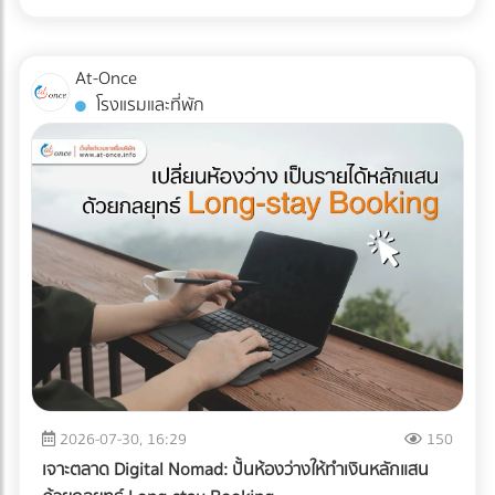
ส่ง Direct Mail ไปหาลูกค้าระดับ VIP พร้อมที่จะฉีกกฎการทำสื่อ
ไม่ได้จำกัดอยู่แค่ "รอยขีดข่วน" หรือ "ของแตกหัก" แต่อาจหมาย
แบบ TOU (Time of Use) ซึ่งช่วงบ่าย (On-Peak) ค่าไฟจะแพง
สิ่งพิมพ์แบบเดิมๆ หรือยัง? เพิ่มขีดความสามารถให้ทีมเซลส์ของ
ถึง "การตั้งค่าที่ผิดเพี้ยน (Calibration Error)" สำหรับผู้นำเข้า
มาก ระบบ AI ใน ESS จะคำนวณและปล่อยไฟจากแบตเตอรี่มาใช้
คุณด้วยสื่อนำเสนอยุคใหม่ ที่ At-once เรามีรวบรวม Digital
เครื่องมือแพทย์ คลินิก หรือโรงพยาบาล ความผิดเพี้ยนเพียง
ในช่วงเวลานี้ เพื่อกดกราฟการใช้ไฟ (Peak Demand) ลง ช่วย
At-Once
Marketing Agency และผู้เชี่ยวชาญด้านการพัฒนา Web-AR
มิลลิเมตรเดียวส่งผลโดยตรงต่อการวินิจฉัยโรคและชีวิตของผู้
ลดค่า Demand Charge ในบิลค่าไฟได้อย่างมหาศาล ปลดล็อก
โรงแรมและที่พัก
และ 3D Model ที่พร้อมเปลี่ยนโบรชัวร์ของคุณให้กลายเป็น
ป่วย หากเกิดความเสียหายระหว่างขนส่ง นอกจากประกันสินค้า
ข้อจำกัดทางกฎหมายและภาษี: ภาครัฐและ BOI มีการสนับสนุน
พนักงานขายมือทอง ค้นหาพาร์ทเนอร์ที่ใช่ได้เลยวันนี้! ที่นี่!
อาจขาดแล้ว ความน่าเชื่อถือขององค์กรก็จะลดลงทันที บทความ
สิทธิประโยชน์ทางภาษีที่ชัดเจนขึ้น สำหรับการลงทุนด้านพลังงาน
นี้จะพาคุณไปเจาะลึกความเสี่ยง และมาตรฐาน Logistics ที่ธุรกิจ
สะอาดและการจัดการพลังงาน ทำให้ระยะเวลาคืนทุนสั้นลง
เครื่องมือแพทย์ต้องรู้ในปี 2026 ครับ 3 ความเสี่ยงแฝงที่เครื่อง
ประเมินความคุ้มค่า: สรุปแล้วคุ้มทุนหรือไม่? เพื่อความเข้าใจที่
มือแพทย์ต้องเผชิญระหว่างขนส่ง การใช้รถบรรทุกธรรมดาเพื่อ
ชัดเจน ลองดูตารางเปรียบเทียบระหว่างระบบเดิมกับระบบใหม่
ขนส่งอุปกรณ์ที่เปราะบาง ถือเป็นการรับความเสี่ยงที่ได้ไม่คุ้มเสีย
ครับ คำตอบคือ: "คุ้มค่าอย่างแน่นอน" หากโรงงานของคุณจัด
นี่คือ 3 ปัญหาหลักที่มักทำให้อุปกรณ์พังจากภายใน: แรงสั่น
อยู่ในกลุ่มที่มูลค่าความเสียหายจากไฟดับ 1 ครั้ง มีมูลค่าสูง (เช่น
สะเทือน (Vibration & Micro-shocks): เลนส์ เลเซอร์ และ
โรงงานพลาสติก, เซมิคอนดักเตอร์, อาหารแช่แข็ง, ยาและ
เซนเซอร์ภายในอุปกรณ์มีความเปราะบางสูงมาก แรงสั่นสะเทือน
เวชภัณฑ์) การมีระบบ Industrial ESS จะเปรียบเสมือนการซื้อ
จากพื้นถนนที่ไม่ราบเรียบสม่ำเสมอ สามารถทำให้แผงวงจรหลวม
"ประกันภัยความเสี่ยงทางธุรกิจ" ที่แถมโบนัสเป็นการช่วยหั่นค่าไฟ
หรือระบบเซนเซอร์รวนได้โดยที่ภายนอกยังดูปกติสมบูรณ์ การ
ในทุกๆ เดือน ยกระดับโรงงานสู่ความยั่งยืนแบบไม่มีสะดุด ในปี
เปลี่ยนแปลงอุณหภูมิและความชื้น (Temperature & Humidity
2026 การติดตั้ง Solar Cell สำหรับธุรกิจ B2B ไม่ได้จบแค่เรื่อง
Excursions): อุปกรณ์อิเล็กทรอนิกส์ทางการแพทย์หลายชนิดมี
2026-07-30, 16:29
150
การลดค่าไฟ แต่คือการบริหารความเสี่ยง (Risk Management)
ข้อกำหนดเรื่องอุณหภูมิที่ชัดเจน การอยู่ในตู้ขนส่งที่ร้อนอบอ้า
และตอบรับกระแสลดคาร์บอน (ESG/Carbon Footprint) เพื่อ
เจาะตลาด Digital Nomad: ปั้นห้องว่างให้ทำเงินหลักแสน
วนานๆ หรือเจอความชื้นสูง อาจทำให้เกิดสนิม คราบตะกรัน หรือ
รักษาความสามารถในการแข่งขันบนเวทีโลก การออกแบบระบบ