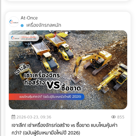
ไม่เพียงพออีกต่อไป แต่ "ความปลอดภัยระดับสากล" ต่างหากที่
เป็นกุญแจสำคัญในการรักษาคู่ค้า ระบบตรวจสอบคุณภาพ
At-Once
อัตโนมัติ หรือ Inspection System จึงไม่ใช่แค่เครื่องจักรในสาย
เครื่องจักรกลหนัก
การผลิต แต่มันคือ "ผู้พิทักษ์แบรนด์" ที่ป้องกันความผิดพลาดที่
อาจทำลายธุรกิจได้ในชั่วข้ามคืน
2026-03-23, 09:36
855
เจาะลึก! เช่าเครื่องจักรก่อสร้าง vs ซื้อขาด แบบไหนคุ้มค่า
กว่า? (ฉบับผู้รับเหมามือใหม่ปี 2026)