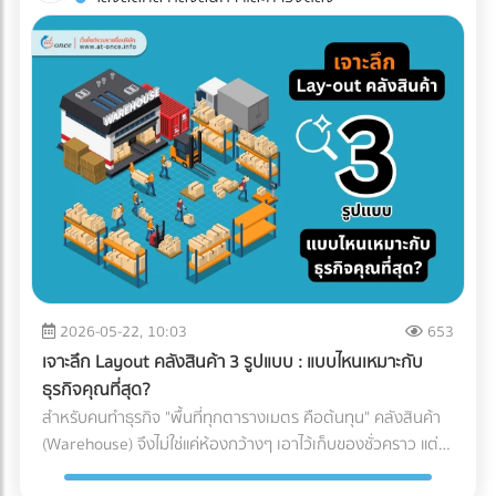
ทาง (เช่น โดนฝนสาด หรืออุณหภูมิเปลี่ยน) บทความนี้จะพาคุณ
โรงงานอาหาร? ค้นหาตัวแทนจำหน่ายเครื่องจักร และผู้ให้บริการ
ไปกางโพย ประเภทรถขนส่ง Logistics เพื่อให้คุณจับคู่สินค้ากับ
ระบบ Inspection Systems ระดับอุตสาหกรรม ที่ At-Once
ยานพาหนะได้อย่างถูกต้อง คุ้มค่า และตอบโจทย์ธุรกิจมากที่สุด
ทำไมฝ่ายจัดซื้อต้องซีเรียสเรื่อง "ประเภทรถขนส่ง"? การตัดสินใจ
เลือกรถขนส่งมีผลโดยตรงต่อกำไร (Profit Margin) ของบริษัท
เพราะรถแต่ละประเภทมีข้อจำกัดทางกฎหมายและลักษณะทาง
กายภาพที่ต่างกัน: กฎหมายน้ำหนักบรรทุก: รถแต่ละคันถูกจำกัด
น้ำหนักไม่ให้เกินมาตรฐาน หากฝ่าฝืน บริษัทของคุณอาจโดนค่า
ปรับมหาศาลและเสียประวัติ ข้อจำกัดเรื่องเวลาและเส้นทาง: รถ
บรรทุกขนาดใหญ่ (ตั้งแต่ 6 ล้อขึ้นไป) จะติดช่วงเวลาห้ามวิ่งใน
เขตกรุงเทพฯ และปริมณฑล หากสินค้าคุณต้องส่งด่วน การเลือก
รถผิดอาจทำให้ผิดนัดลูกค้าได้ เปิดโพย 5 ประเภทรถขนส่งยอด
ฮิต: สินค้าแบบไหน ใช้รถอะไร? เพื่อให้เห็นภาพชัดเจน เราขอแบ่ง
2026-05-22, 10:03
653
ประเภทรถที่ใช้บ่อยในวงการโลจิสติกส์ออกเป็น 5 ประเภทหลัก
เจาะลึก Layout คลังสินค้า 3 รูปแบบ : แบบไหนเหมาะกับ
ดังนี้: 1. รถกระบะตอนเดียว (ตู้ทึบ / คอก) ราชาแห่งความคล่อง
ธุรกิจคุณที่สุด?
ตัว วิ่งได้ตลอด 24 ชั่วโมง โดยไม่มีข้อจำกัดด้านเวลา เเละบรรทุก
สำหรับคนทำธุรกิจ "พื้นที่ทุกตารางเมตร คือต้นทุน" คลังสินค้า
น้ำหนักได้ประมาณ 1-2 ตัน (ขึ้นอยู่กับโครงสร้างและการดัดแปลง
(Warehouse) จึงไม่ใช่แค่ห้องกว้างๆ เอาไว้เก็บของชั่วคราว แต่
ของรถ ) ตู้ทึบ: เหมาะกับสินค้าที่ต้องการการปกป้องจากแดด ฝน
เป็นหัวใจสำคัญของระบบ Supply Chain พอๆกับการจัดการคลัง
และฝุ่นละออง 100% คอกเหล็ก: เหมาะกับสินค้าที่รูปทรงไม่