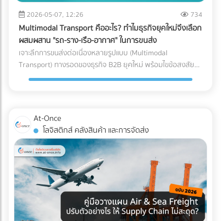
หลักของ AI ทันที วิธีแก้: ลงบันทึกรายได้และค่าใช้จ่ายทุกรายการ
ซื้อคุมงบประมาณ Logistics ได้อย่างมีประสิทธิภาพ กำลัง
ขนาดใหญ่, ธุรกิจที่มีปริมาณการเข้า-ออกของสินค้ามหาศาล
ตามความเป็นจริง นอกจากจะปลอดภัยจากสรรพากรแล้ว งบ
2026-05-07, 12:26
734
วางแผนขนส่งสินค้าล็อตใหญ่อยู่ใช่ไหม? ไม่ต้องเสียเวลาโทรเช็
(High-volume), หรือสินค้าที่มีน้ำหนักมาก/ชิ้นใหญ่ที่เคลื่อนย้าย
การเงินที่สะท้อนกำไรที่แท้จริง ยังช่วยให้ธุรกิจกู้ขอสินเชื่อกับ
กราคาหลายที่ให้วุ่นวาย! ค้นหาและเปรียบเทียบ บริษัทขนส่ง
Multimodal Transport คืออะไร? ทำไมธุรกิจยุคใหม่จึงเลือก
ยาก 3. รูปแบบตัว L (L-Shaped Layout) ผังคลังสินค้าแบบตัว
ธนาคาร หรือดึงดูดนักลงทุนได้ง่ายขึ้นด้วย 2. ปรับตัวเข้าสู่ระบบ
สินค้า, ผู้ให้บริการขนส่งเหมาคัน, และบริษัท Logistics ชั้นนำ ที่มี
ผสมผสาน "รถ-ราง-เรือ-อากาศ" ในการขนส่ง
L จะคล้ายกับตัว I แต่จุดรับสินค้าและจุดจ่ายสินค้าจะตั้งฉากกันที่
Digital Tax แบบเต็มรูปแบบ ความผิดพลาดเล็กๆ น้อยๆ จาก
รถพร้อมให้บริการทุกประเภท ผ่านการคัดกรองความน่าเชื่อถือ
เจาะลึกการขนส่งต่อเนื่องหลายรูปแบบ (Multimodal
มุม 90 องศา (อยู่คนละด้านของผนังอาคาร) มักเกิดขึ้นจากข้อ
การทำงานของคน (Human Error) เช่น พิมพ์ตัวเลขใบกำกับ
แล้ว ได้ที่นี่
Transport) ทางรอดของธุรกิจ B2B ยุคใหม่ พร้อมไขข้อสงสัยว่า
จำกัดของรูปทรงอาคาร หรือพื้นที่ที่ดิน ข้อดี: แยกพื้นที่รับและส่ง
ภาษีผิด หรือหัก ณ ที่จ่ายไม่ครบ ถือเป็นหนึ่งในสาเหตุหลักที่ทำให้
ใครคือ "เจ้าภาพ" ตัวจริงที่ช่วยคุมต้นทุนและเวลา ค้นหาพาร์ท
สินค้าออกจากกันอย่างชัดเจน ลดความแออัดบริเวณประตูได้ดี
โดนเรียกตรวจสอบ วิธีแก้: เปลี่ยนจากการใช้กระดาษ มาใช้ระบบ
เนอร์ได้ที่ At-Once
เทียบเท่าตัว I ข้อควรระวัง: การไหลเวียนของสินค้าอาจต้องเข้า
e-Tax Invoice & e-Receipt และ e-Withholding Tax ที่เชื่อมต่อ
โค้ง ซึ่งต้องคำนวณพื้นที่วงเลี้ยวของรถโฟล์คลิฟต์ให้ดี เพื่อ
กับระบบบัญชีบนคลาวด์ ซึ่งไม่เพียงแต่ช่วยลดต้นทุนค่าเอกสาร
ป้องกันอุบัติเหตุ เหมาะกับใคร?: อาคารที่มีรูปทรงตัว L อยู่แล้ว,
At-Once
แต่ยังทำให้ข้อมูลวิ่งตรงเข้าสู่ระบบของสรรพากรอย่างแม่นยำและ
คลังสินค้าที่ต้องการแยกประเภทรถบรรทุกขาเข้าและขาออกแบบ
โลจิสติกส์ คลังสินค้า และการจัดส่ง
ไร้รอยต่อ 3. กระทบยอด (Reconcile) บัญชีและสต็อกสินค้า
เด็ดขาด (เช่น รถเทรลเลอร์ส่งของเข้าทางด้านหน้า รถกระบะรับ
อย่างสม่ำเสมอ ข้อผิดพลาดสุดคลาสสิกของ SME คือการ "ดอง
ของออกทางด้านข้าง) เช็กลิสต์: เลือก Layout แบบไหนให้ตอบ
เอกสาร" ไว้ทำทีเดียวตอนสิ้นปี ซึ่งในยุคที่สรรพากรเห็นข้อมูล e-
โจทย์ที่สุด? หากคุณกำลังจะสร้างคลังสินค้าใหม่ หรือรีโนเวทคลัง
Payment ของคุณแทบจะแบบ Real-time การรอแก้ปัญหาตอน
เดิม ลองใช้ 3 คำถามนี้เป็นตัวกรองครับ: ลักษณะอาคารของคุณ
สิ้นปีถือว่าสายเกินไป วิธีแก้: ต้องทำการ "กระทบยอดบัญชี"
เป็นแบบไหน? (หากมีประตูฝั่งเดียว = บังคับตัว U, หากมีประตู
ระหว่าง Statement ธนาคาร กับสมุดบัญชีรายวันเป็นประจำ "ทุก
หน้า-หลัง = ทำตัว I ได้) คุณใช้รถโฟล์คลิฟต์กี่คัน? (ถ้างบจำกัด
เดือน" รวมถึงต้องมีการนับสต็อกสินค้าให้ตรงกับตัวเลขในระบบ
และมีรถน้อย การใช้ผังตัว U จะช่วยให้บริหารการใช้รถโฟล์คลิฟต์
อยู่เสมอ หากพบความผิดปกติจะได้ปรับปรุงแก้ไขได้ทันท่วงที 3