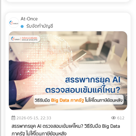
สินค้าอย่างมีกลยุทธ์ หากคุณออกแบบผังคลังสินค้า (Layout)
แน่นอน หรือต้องการบรรทุกให้สูงขึ้นไป (แต่ต้องคลุมผ้าใบให้
ผิดพลาด นั่นหมายถึงระยะเวลาการทำงานที่นานขึ้น พนักงาน
มิดชิด) ✅ สินค้าที่ตอบโจทย์: สินค้าอุปโภคบริโภค (FMCG), ชิ้น
เดินชนกัน สินค้าเสียหาย และกลายเป็น "ต้นทุนแฝง" ที่กัดกินกำไร
At-Once
ส่วนอิเล็กทรอนิกส์ขนาดเล็ก, สินค้า E-Commerce, การย้าย
ของคุณทุกเดือน บทความนี้จะพาเจาะลึกรูปแบบ Layout คลัง
รับจัดทำบัญชี
ออฟฟิศขนาดเล็ก, หรือการกระจายสินค้าเข้าสู่ตัวเมืองที่ซอย
สินค้า 3 สไตล์ที่ได้รับความนิยมมากที่สุดในระดับสากล เพื่อให้คุณ
แคบ 2. รถบรรทุก 6 ล้อ (ตู้ทึบ / คอก) รถระดับกลางที่เป็น "เดอะ
ตัดสินใจได้ว่า... รูปแบบไหนที่จะช่วยรีดประสิทธิภาพการทำงาน
แบก" ของธุรกิจ SME รองรับน้ำหนักได้ประมาณ 5-7 ตัน ความ
และเหมาะกับธุรกิจของคุณที่สุด! ทำไมการออกแบบ Layout คลัง
ยาวกระบะมีตั้งแต่ 5-7 เมตร สามารถจัดเรียงสินค้าบนพาเลท
สินค้าถึงเป็นเรื่อง "ชี้เป็นชี้ตาย" ? ก่อนจะไปดูรูปแบบ เราต้อง
(Pallet) แล้วใช้โฟล์คลิฟต์ยกขึ้นได้อย่างเป็นระบบ ✅ สินค้าที่ตอบ
เข้าใจก่อนว่าเป้าหมายของการจัด Layout ที่ดีคือการสร้าง
โจทย์: วัสดุก่อสร้างขนาดกลาง, เครื่องใช้ไฟฟ้าขนาดใหญ่, ยาง
Workflow ที่ลื่นไหลที่สุด ตั้งแต่ของมาส่ง (Receiving) ไปจนถึง
รถยนต์, สินค้าเกษตรแปรรูป, หรือการขนย้ายเครื่องจักรโรงงาน
ของออกจากคลัง (Shipping) การออกแบบที่ดีจะช่วยคุณแก้
ขนาดกลาง 3. รถบรรทุก 10 ล้อ พี่ใหญ่แห่งวงการโลจิสติกส์ทาง
ปัญหาเหล่านี้: ลดคอขวด (Bottleneck): รถโฟล์คลิฟต์และ
บก โครงสร้างแชสซี (Chassis) แข็งแกร่ง บรรทุกน้ำหนักได้สูงสุด
พนักงานไม่ต้องรอคิว หรือวิ่งสวนทางกันในทางเดินแคบๆ เพิ่ม
ถึง 15 ตัน (ตามกฎหมายกำหนด) วิ่งทำความเร็วทางไกลข้าม
ความรวดเร็วในการเบิกจ่าย (Picking Speed): สินค้าขายดีอยู่
จังหวัดได้ดีเยี่ยม ✅ สินค้าที่ตอบโจทย์: สินค้าเกษตรกรรมล็อต
ใกล้ สินค้าเคลื่อนไหวช้าอยู่ไกล ช่วยลดระยะเวลาการเดินหาของ
ใหญ่ (ข้าวสาร, น้ำตาล), วัสดุก่อสร้างหนัก (เหล็กเส้น,
เพิ่มความปลอดภัย: ลดอุบัติเหตุระหว่างเครื่องจักรและมนุษย์
ปูนซีเมนต์), สินค้าอุตสาหกรรมหนัก, และเครื่องจักรขนาดใหญ่ 4.
เจาะลึก 3 รูปแบบ Layout คลังสินค้ายอดฮิต การเลือกรูปแบบผัง
2026-05-15, 22:33
612
รถบรรทุกควบคุมอุณหภูมิ (Cold Chain Truck) รถที่ออกแบบมา
คลังสินค้า จะขึ้นอยู่กับรูปทรงของอาคาร ลักษณะสินค้า และ
สรรพากรยุค AI ตรวจสอบเข้มแค่ไหน? วิธีรับมือ Big Data
พิเศษพร้อมเครื่องทำความเย็น สามารถปรับอุณหภูมิได้ตั้งแต่
กระแสการไหลของงาน (Flow) เป็นหลัก ดังนี้ครับ: 1. รูปแบบตัว
ภาครัฐ ไม่ให้โดนภาษีย้อนหลัง
โหมดแช่เย็น (Chilled) ไปจนถึงแช่แข็ง (Frozen) เพื่อรักษาความ