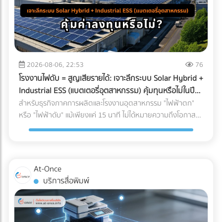
2026-08-06, 22:53
76
โรงงานไฟดับ = สูญเสียรายได้: เจาะลึกระบบ Solar Hybrid +
Industrial ESS (แบตเตอรี่อุตสาหกรรม) คุ้มทุนหรือไม่ในปี
2026?
สำหรับธุรกิจภาคการผลิตและโรงงานอุตสาหกรรม "ไฟฟ้าตก"
หรือ "ไฟฟ้าดับ" แม้เพียงแค่ 15 นาที ไม่ได้หมายความถึงโอกาสที่
พนักงานได้หยุดพักผ่อนชั่วคราว แต่มันคือวิกฤติที่สร้างความ
เสียหายตั้งแต่หลักแสนไปจนถึงหลักล้านบาท ในอดีต การติดตั้ง
โซลาร์เซลล์ระบบ On-Grid เพื่อลดค่าไฟคือทางเลือกยอดนิยม
แต่จุดอ่อนที่สำคัญคือ เมื่อไฟจากการไฟฟ้าดับ ระบบ On-Grid ก็
At-Once
ต้องหยุดทำงานไปด้วย เพื่อความปลอดภัยของช่างไฟที่กำลัง
บริการสื่อพิมพ์
ซ่อมแซมสายไฟอยู่ด้านนอก ทำให้โรงงานต้องพึ่งพาเครื่องปั่นไฟ
(Generator) ที่ใช้น้ำมันดีเซลซึ่งมีต้นทุนสูงและปล่อยมลพิษอีก
ด้วย แต่ในปี 2026 เทคโนโลยี Industrial ESS (Energy Storage
System) หรือแบตเตอรี่อุตสาหกรรม ได้เข้ามาปฏิวัติวงการ การ