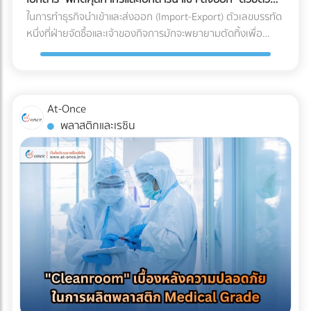
ร่อน (Spalling Concrete) ฝ้าเพดานชั้นล่างพังทลาย: น้ำที่ซึม
"รีไซเคิลไม่ได้" ในขณะที่หากคุณเปลี่ยนไปใช้พลาสติกชีวภาพที่
เอง
ในการทำธุรกิจนำเข้าและส่งออก (Import-Export) ตัวเลขบรรทัด
ลงมาจะหยดใส่ฝ้าเพดานชั้นล่าง ทำให้ฝ้าเกิดรอยด่าง เป็นเชื้อรา
ย่อยสลายได้ (เช่น PLA) วัสดุเหล่านี้มักจะเปราะบาง ทนความเย็น
หนึ่งที่ฝ่ายจัดซื้อและเจ้าของกิจการมักจะพยายามตัดทิ้งเพื่อ
หรือทะลุพังลงมา ทำลายเฟอร์นิเจอร์และระบบไฟที่เพิ่งทำใหม่
จัดไม่ได้ ถุงจะกรอบและแตกหักง่ายมากเมื่อเจออุณหภูมิติดลบ
ประหยัดต้นทุนคือ "ค่าบริการตัวแทนออกของ (Customs
ทั้งหมด ค่าซ่อมแซมที่แพงกว่าค่าป้องกัน: หากเกิดน้ำรั่วซึม คุณ
แถมยังมีอัตราการซึมผ่านของไอน้ำ (WVTR) สูง ทำให้อาหารสูญ
Broker) หรือ Freight Forwarder" หลายองค์กรมีความเชื่อว่า
จะต้องเสียเงินรื้อถอนพื้นดาดฟ้าที่เพิ่งตกแต่งเสร็จทั้งหมดออก
เสียน้ำหนักและคุณภาพอย่างรวดเร็ว 3 กลยุทธ์รักษาสมดุล: รักษ์
การจัดการจองเรือและเดินพิธีการศุลกากรด้วยตัวเองเป็นเพียง
เพื่อมาซ่อมแซมรอยรั่ว ซึ่งเป็นต้นทุนที่แพงกว่าการทำระบบกันซึม
โลกได้ โดย Shelf Life อาหารแช่แข็งไม่พัง หากโรงงานของคุณ
งานเอกสาร (Paperwork) ทั่วไปที่ใครๆ ก็ทำได้ แต่ในความเป็น
ตั้งแต่แรกหลายเท่าตัว เลือกระบบกันซึมดาดฟ้าอย่างไรให้จบ
At-Once
ต้องการเดินหน้าเรื่อง Eco-packaging ในอุตสาหกรรมอาหารแช่
จริง โลกของการค้าระหว่างประเทศถูกผูกมัดด้วยกฎหมายและข้อ
ปัญหา? ก่อนที่จะเริ่มงานตกแต่ง (Finishing) พื้นผิวดาดฟ้า คุณ
พลาสติกและเรซิน
แข็ง นี่คือทางออกที่แบรนด์ชั้นนำระดับโลกกำลังปรับใช้: 1. เปลี่ยน
บังคับที่ซับซ้อน การพยายามประหยัดงบหลักพันในการจ้างผู้
ควรลงทุนกับการทำ ระบบกันซึม (Waterproofing System) ที่มี
ผ่านสู่ Mono-material PE (พลาสติกชนิดเดียวที่เกิดมาเพื่อ
เชี่ยวชาญ อาจนำไปสู่ "ต้นทุนแฝงและค่าปรับหลักล้าน" ที่สามารถ
คุณภาพ โดยประเภทที่นิยมใช้สำหรับดาดฟ้ามีดังนี้: อะคริลิกกัน
ความเย็น) วงการอุตสาหกรรมอาหารแช่แข็งในปี 2026 กำลังมุ่ง
ทำให้ธุรกิจสะดุดจนถึงขั้นวิกฤตได้ นี่คือบทเรียนราคาแพงและ
ซึม (Acrylic Waterproof): เหมาะสำหรับดาดฟ้าทั่วไปที่มีการ
หน้าไปที่โครงสร้าง Mono-material PE (Polyethylene) คือการ
ความเสี่ยงระดับโครงสร้าง ที่ธุรกิจต้องแบกรับเมื่อตัดสินใจ
สัญจรไม่หนักมาก มีความยืดหยุ่น ทนทานต่อรังสียูวี และช่วย
ใช้พลาสติกตระกูล PE ทั้งหมดมาทำเป็นถุง เนื่องจาก PE มีจุด
จัดการเอกสารและพิกัดศุลกากรด้วยตัวเอง 3 สิ่งที่ไม่อยากให้เกิด
สะท้อนความร้อนได้ดี โพลียูรีเทนกันซึม (PU Waterproof): เหมาะ
เด่นเรื่องการทนความเย็นจัดได้ดี ไม่กรอบแตก และที่สำคัญคือ
เมื่อการจัดการเอกสารศุลกากรผิดพลาด 1. การสำแดง "พิกัด
สำหรับพื้นที่ที่มีน้ำขัง หรือดาดฟ้าที่ต้องการปูพื้นกระเบื้อง/ไม้
สามารถนำไปรีไซเคิลเข้าสู่ระบบเศรษฐกิจหมุนเวียน (Circular
ศุลกากร (HS Code)" ผิดพลาด HS Code (Harmonized
เทียมทับ มีความยืดหยุ่นสูงมาก ทนต่อรอยแตกร้าวของอาคารได้
Economy) ได้ 100% ตอบโจทย์กฎหมายต่างประเทศได้ทันที 2.
System Code) คือรหัสตัวเลขสากลที่ใช้แยกประเภทสินค้าทั่วโลก
ดีเยี่ยม ป้องกันน้ำซึมผ่านได้ 100% บทสรุป การรีโนเวทดาดฟ้าให้
ใช้เทคโนโลยี MDO-PE อัปเกรดความเหนียวและป้องกันรอยเจาะ
ซึ่งรหัสนี้จะเป็นตัวกำหนดอัตราภาษีนำเข้า-ส่งออกที่ธุรกิจต้อง
เป็น Rooftop ที่สวยงามและสร้างกำไรให้ธุรกิจ เป็นไอเดียที่ยอด
ทะลุ เพื่อแก้ปัญหาเรื่องความแข็งแรง โรงงานบรรจุภัณฑ์ยุคใหม่จะ
จ่าย การตีความ HS Code ไม่ใช่เรื่องตรงไปตรงมา สินค้าหนึ่งชิ้น
เยี่ยม แต่รากฐานที่สำคัญที่สุดของความสวยงามนั้นคือ "ความ
ใช้เทคโนโลยี MDO (Machine Direction Orientation) ในการยืด
อาจเข้าข่ายพิกัดได้หลายหมวดหมู่ขึ้นอยู่กับวัสดุหรือการใช้งาน
ปลอดภัยและโครงสร้างที่ปกป้องอาคารได้" การให้ความสำคัญกับ
ฟิล์ม PE ให้มีความแข็งแรง แกร่งขึ้น และทนต่อการเจาะทะลุ