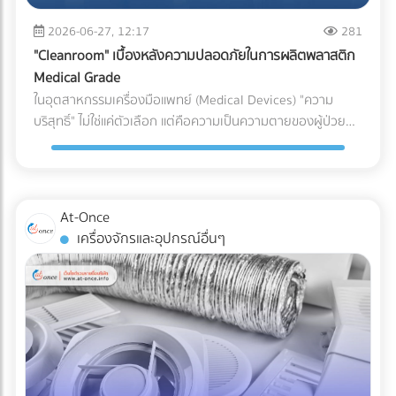
(เช่น ชิ้นส่วนพลาสติกทั่วไป vs. ชิ้นส่วนพลาสติกสำหรับเครื่อง
ระบบกันซึม ตั้งแต่ขั้นตอนแรกของการออกแบบ คือการปกป้อง
(Puncture Resistance) จากมุมแหลมของอาหารแช่แข็ง เช่น
มือแพทย์) หากระบุพิกัดผิด (สำแดงภาษีต่ำกว่าความเป็นจริง): แม้
2026-06-27, 12:17
281
เงินลงทุนก้อนใหญ่ของคุณ ให้คุณดำเนินธุรกิจได้อย่างสบายใจ
กระดูกหมู กุ้ง หรือเกล็ดน้ำแข็งได้ดีเทียบเท่าการใช้ไนลอนแบบ
จะเกิดจากความไม่รู้ แต่ในมุมของศุลกากรจะถือเป็นการ "หลีก
ไม่ต้องหวาดผวาทุกครั้งที่เมฆฝนตั้งเค้ามาอีกต่อไป
"Cleanroom" เบื้องหลังความปลอดภัยในการผลิตพลาสติก
ดั้งเดิม 3. กลยุทธ์ Downgauging (รีดความหนา ลดต้นทุน ลด
เลี่ยงภาษี" ธุรกิจอาจโดนกักตู้สินค้า (Customs Hold) โดนยึด
Medical Grade
คาร์บอน) แนวทางรักษ์โลกที่โรงงานทำได้ทันทีโดยไม่ต้องเสี่ยง
ของ และถูกเรียกเก็บภาษีย้อนหลังพร้อมค่าปรับที่สูงกว่ามูลค่า
ในอุตสาหกรรมเครื่องมือแพทย์ (Medical Devices) "ความ
เปลี่ยนวัสดุ คือการลดความหนาของฟิล์ม (Downgauging) การ
สินค้าหลายเท่าตัว ซึ่งศุลกากรมีสิทธิ์ตรวจสอบย้อนหลังได้สูงสุด
บริสุทธิ์" ไม่ใช่แค่ตัวเลือก แต่คือความเป็นความตายของผู้ป่วย
ใช้เม็ดพลาสติกเกรดพิเศษช่วยให้โรงงานผลิตฟิล์มที่บางลง (เช่น
ถึง 10 ปี หากระบุพิกัดผิด (สำแดงภาษีสูงเกินจริง): ธุรกิจจะต้อง
แม้ว่านักวิศวกรรมวัสดุจะสามารถคิดค้นเม็ดพลาสติกเกรด
ลดจาก 100 ไมครอน เหลือ 80 ไมครอน) แต่ยังคงความเหนียว
จ่ายภาษีแพงกว่าที่ควรจะเป็น ทำให้ต้นทุนสินค้าสูงขึ้นและสูญเสีย
ทางการแพทย์ (Medical Grade Plastic) ที่มีคุณสมบัติยอด
และคุณสมบัติ Barrier ไว้ได้เท่าเดิม วิธีนี้ช่วยลดปริมาณการใช้
ความสามารถในการแข่งขันในตลาดโดยเปล่าประโยชน์ 2. พลาด
เยี่ยม ทนทาน และเข้ากันได้ทางชีวภาพ (Biocompatible) มาก
พลาสติกลงมหาศาล ประหยัดต้นทุนค่าจัดซื้อ และลดภาษี
สิทธิประโยชน์ทางภาษีเพราะเอกสาร C/O ไม่สมบูรณ์ การนำเข้า
เพียงใด แต่หากกระบวนการผลิตและการบรรจุเกิดขึ้นในสภาพ
คาร์บอนในการส่งออกได้อย่างเห็นผล เปรียบเทียบวัสดุบรรจุ
At-Once
หรือส่งออกไปยังประเทศที่มีข้อตกลงเขตการค้าเสรี (FTA) เช่น
แวดล้อมที่ไม่ได้มาตรฐาน พลาสติกเหล่านั้นก็อาจกลายเป็นพาหะ
ภัณฑ์สำหรับโรงงานอาหารแช่แข็ง บทสรุป การเปลี่ยนผ่านสู่บรรจุ
เครื่องจักรและอุปกรณ์อื่นๆ
จีน ญี่ปุ่น หรืออาเซียน ธุรกิจสามารถใช้ Certificate of Origin
นำเชื้อโรคชั้นดี นี่คือจุดที่ "ห้องปลอดเชื้อ" หรือ "Cleanroom"
ภัณฑ์รักษ์โลกในสายการผลิตอาหารแช่แข็ง ไม่ใช่เรื่องของการ
(C/O) หรือหนังสือรับรองถิ่นกำเนิดสินค้า เพื่อขอลดหย่อนหรือ
เข้ามามีบทบาทสำคัญในฐานะด่านป้อมปราการที่แข็งแกร่งที่สุด ใน
หลับตาเลือกวัสดุที่มีป้าย Eco แปะอยู่ แต่เป็นการคำนวณเชิง
ยกเว้นภาษีนำเข้าได้ ความเสี่ยง: กฎเกณฑ์ในการขอ C/O ของ
การปกป้องอุปกรณ์การแพทย์ให้รอดพ้นจากการปนเปื้อนก่อนถึง
วิศวกรรมที่ต้องรักษาสมดุลระหว่าง "การรักษาสิ่งแวดล้อม" และ
แต่ละประเทศมีความละเอียดอ่อนมาก หากกรอกข้อมูลใน
มือแพทย์และคนไข้ Cleanroom ในอุตสาหกรรมพลาสติกการ
"การรักษาคุณภาพอาหาร" การฝืนใช้วัสดุที่ทนความเย็นไม่ได้จน
Commercial Invoice, Packing List ไม่ตรงกันเพียงจุดเดียว
แพทย์ คืออะไร? Cleanroom คือห้องที่มีการควบคุมสภาพ
ทำให้อาหารเสีย เกิดเป็นขยะอาหาร (Food Waste) จะสร้างผล
หรือระบุเกณฑ์การผลิต (Origin Criteria) ผิดพลาด ปลายทาง
แวดล้อมอย่างเข้มงวด ไม่ว่าจะเป็นปริมาณฝุ่นละอองในอากาศ,
เสียต่อสิ่งแวดล้อมและต้นทุนของบริษัทมากกว่าตัวพลาสติกเอง
อาจปฏิเสธฟอร์มนั้นทันที ทำให้ผู้นำเข้าต้องจ่ายภาษีในอัตราปกติ
อุณหภูมิ, ความชื้น, และความดันอากาศ โดยใช้ระบบแผ่นกรอง
เสียอีก หัวใจสำคัญคือการเลือกพาร์ทเนอร์ด้านบรรจุภัณฑ์ที่
(MFN Rate) แบบเต็มจำนวน 3. ตกม้าตายเรื่องใบอนุญาตเฉพาะ