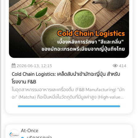
(Particulate Matter Control) ในกรณีของอุปกรณ์ที่ต้องสัมผัส
Parts) ที่ต้องทนต่อแรงดันและอุณหภูมิที่เปลี่ยนแปลงตลอดเวลา
ถูกบรรจุลงตู้คอนเทนเนอร์ สำหรับธุรกิจ SME หรือองค์กรที่
กับกระแสเลือดโดยตรง เช่น สายสวนหลอดเลือด (Catheters)
หากเลือกใช้ชิ้นส่วนที่ไม่ได้มาตรฐาน นี่คือสิ่งที่อาจต้องจ่ายคืนใน
ต้องการเติบโตในตลาดโลกอย่างยั่งยืน การยอมจ่ายค่าบริการที่
หรือถุงเก็บเลือด ฝุ่นผงเพียงเล็กน้อยที่ปะปนเข้าไปอาจทำให้เกิด
ภายหลัง: 1. ต้นทุนจากของเสียและเวลาสูญเปล่าในไลน์ผลิต
สมเหตุสมผลให้กับผู้เชี่ยวชาญ ย่อมเป็นทางเลือกที่ปลอดภัยและ
ภาวะลิ่มเลือดอุดตัน หรือการอักเสบขั้นรุนแรงในร่างกายผู้ป่วยได้
(False Reject & Downtime) อะไหล่ที่ราคาถูกมักจะแลกมากับ
คุ้มค่ากว่าการยอมเสี่ยงเพื่อประหยัดงบเพียงเล็กน้อย แต่ต้องมา
ระบบ Cleanroom จะคอยกรองฝุ่นละออง สะเก็ดผิวหนัง หรือ
การควบคุมคุณภาพ (QC) ที่หละหลวม สมมติว่ามีการนำ Stop
นั่งเสียใจกับค่าปรับและปัญหาสินค้าติดท่าเรือในภายหลังอย่าง
เส้นผมของพนักงาน ไม่ให้หลุดรอดลงไปในไลน์การผลิตอย่าง
Valve ที่ไม่ได้มาตรฐานมาประกอบ เมื่อถึงขั้นตอนทดสอบแรงดัน
แน่นอน
เด็ดขาด 3. การควบคุมอุณหภูมิและความชื้น (Temperature &
แล้วพบว่าวาล์วเกิดการรั่วซึม สิ่งที่ตามมาคือโรงงานต้องหยุด
Humidity) พลาสติกเกรดการแพทย์บางชนิดมีความไวต่อ
สายพานการผลิต เสียเวลาถอดประกอบใหม่ และสูญเสียต้นทุน
ความชื้นและอุณหภูมิ หากสภาพแวดล้อมแกว่งไปมา อาจส่งผล
ค่าแรงของพนักงานไปอย่างเปล่าประโยชน์ (Downtime Cost) 2.
2026-06-13, 12:15
414
ต่อขนาด (Dimension) และความแข็งแรงของชิ้นงาน
ค่าใช้จ่ายในการเคลมสินค้าและชื่อเสียงที่เสียไป (Warranty
Cold Chain Logistics: เคล็ดลับนำเข้ามัทฉะญี่ปุ่น สำหรับ
Cleanroom จะช่วยรักษาสภาพแวดล้อมให้คงที่ ทำให้ชิ้นส่วน
Claims & Reputation) "ความทนทาน" คือหัวใจของเครื่องปรับ
โรงงาน F&B
พลาสติกทุกชิ้นที่ถูกฉีดออกมามีขนาดที่แม่นยำ (Precision) ตาม
อากาศ ชิ้นส่วนอย่าง Accumulator ทำหน้าที่สำคัญในการดักจับ
ในอุตสาหกรรมอาหารและเครื่องดื่ม (F&B Manufacturing) "มัท
ที่วิศวกรออกแบบไว้ การบรรจุภัณฑ์ (Packaging): ขั้นตอนชี้ชะตา
ของเหลวไม่ให้ไหลกลับเข้าไปทำลายคอมเพรสเซอร์ หาก
ฉะ" (Matcha) ถือเป็นหนึ่งในวัตถุดิบที่มีมูลค่าสูง (High-value
ภายใน Cleanroom จุดบอดที่หลายคนมักมองข้ามคือ
Accumulator เกิดสนิมทะลุ หรือดักของเหลวไม่ได้
Ingredient) และได้รับความนิยมอย่างต่อเนื่อง แต่ในขณะเดียวกัน
กระบวนการบรรจุ แม้ชิ้นส่วนพลาสติกจะถูกผลิตออกมาอย่าง
คอมเพรสเซอร์จะพังก่อนหมดอายุการใช้งานทันที ต้นทุนในการ
มัทฉะก็เป็นวัตถุดิบที่ปราบเซียนที่สุดชนิดหนึ่ง เนื่องจากความ
สะอาดหมดจดเพียงใด แต่หากนำมาบรรจุใส่ถุงหรือกล่องใน
ส่งช่างไปซ่อมบำรุงหน้างาน (After-sales Service) และการเสีย
เปราะบางและไวต่อสภาพแวดล้อม สำหรับโรงงานผู้ผลิต การนำ
สภาพแวดล้อมเปิดธรรมดา ชิ้นงานนั้นก็จะเกิดการปนเปื้อนทันที
ชื่อเสียงของแบรนด์ เป็นต้นทุนแฝงที่แพงกว่าส่วนต่างค่าอะไหล่
เข้ามัทฉะเกรดพรีเมียมจากประเทศญี่ปุ่นมายังประเทศไทย ไม่ใช่แค่
ในโรงงานมาตรฐาน การนำชิ้นส่วนพลาสติกออกจากแม่พิมพ์
At-Once
หลายร้อยเท่า 3. ต้นทุนจากการไม่ผ่านมาตรฐานสากล
การขนส่งผงชาใส่ตู้คอนเทนเนอร์แล้วจบไป เพราะหากขาดการ
(Demolding), การประกอบชิ้นส่วน (Assembly), และ การซีล