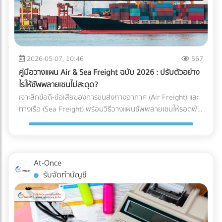
ได้คุ้มค่ากว่า) ความเร็วหรือพื้นที่ สำคัญกว่ากัน? (ตัว U เน้น
เหตุผลที่ธุรกิจยุค 2026 ขาด “สำนักงานบัญชีมืออาชีพ” ไม่ได้
ประหยัดพื้นที่และยืดหยุ่น ส่วนตัว I เน้นความเร็วและลดคอขวด)
การจ้างสำนักงานบัญชีที่ได้มาตรฐาน เป็นได้มากกว่าแค่งาน
กำลังมองหาผู้เชี่ยวชาญด้านคลังสินค้าอยู่หรือเปล่า? การ
ธุรการหรือผู้คีย์ข้อมูล ราคาที่ต้องจ่าย "ไม่ใช่ความสิ้นเปลือง แต่
ออกแบบ Layout ที่ดีเป็นเพียงจุดเริ่มต้น การก่อสร้างโครงสร้าง
คือการลงทุน" ที่ช่วยชี้ชะตาความอยู่รอดขององค์กรด้วย 3
ที่แข็งแรง การติดตั้งชั้นวาง (Racking System) ที่ได้มาตรฐาน
เหตุผลหลัก ดังนี้: 1. เป็นเครื่องดักจับ Red Flags ก่อนถึงมือ AI
2026-05-07, 10:46
567
และการวางระบบคลังสินค้า (WMS) คือฟันเฟืองที่ช่วยให้ธุรกิจ
สรรพากร สำนักงานบัญชีมืออาชีพ (ที่มี CPA หรือ CPD ดูแล) จะ
ของคุณเติบโตอย่างมั่นคง หากคุณกำลังมองหา บริษัทรับเหมา
คู่มือวางแผน Air & Sea Freight ฉบับ 2026 : ปรับตัวอย่าง
ทำหน้าที่เป็น “แนวป้องกันแรก” ตรวจสอบความสอดคล้องของ
ก่อสร้างคลังสินค้า, ผู้ให้บริการออกแบบและติดตั้งระบบชั้นวาง
ไรให้ซัพพลายเชนไม่สะดุด?
ตัวเลข (Reconciliation) เทียบเคียงสัดส่วนรายได้และค่าใช้จ่ายให้
(Racking), หรือผู้ให้บริการ Logistics มืออาชีพ... ไม่ต้องเสีย
เจาะลึกข้อดี-ข้อเสียของการขนส่งทางอากาศ (Air Freight) และ
สมเหตุสมผล และช่วยอุดรอยรั่วของข้อมูลก่อนยื่นต่อกรม
เวลาเสิร์ชหาให้ยุ่งยาก!
ทางเรือ (Sea Freight) พร้อมวิธีวางแผนซัพพลายเชนให้รอดพ้น
สรรพากร 2. เปลี่ยนผ่านการยื่นเอกสารกระดาษ สู่ Digital Tax
ทุกวิกฤต ค้นหาพาร์ทเนอร์โลจิสติกส์ได้ที่ At-Once
อย่างไร้รอยต่อ สำนักงานบัญชียุคใหม่จะมีเครื่องมือและ
ซอฟต์แวร์ (Cloud Accounting) ที่เชื่อมต่อ API เข้ากับระบบของ
รัฐและธนาคารได้โดยตรง ช่วยลด Human Error และทำให้มั่นใจ
ว่าข้อมูลทุกเส้นทางเงินถูกส่งเข้าระบบอย่างถูกต้อง 100% 3.
At-Once
ยกระดับบทบาทสู่ "Virtual CFO" (ที่ปรึกษาทางการเงินส่วนตัว)
รับจัดทำบัญชี
บทบาทของนักบัญชีในปี 2026 ไม่ได้จบแค่การปิดงบ แต่คนเก่งๆ
จะนำ Data มาวิเคราะห์เพื่อวางแผนกลยุทธ์ ไม่ว่าจะเป็นการหา
ช่องทางใช้สิทธิประโยชน์ทางภาษีอย่างถูกต้อง การประเมินผลกระ
ทบจากภาษีคาร์บอน (Carbon Tax) ไปจนถึงการจัดทำงบการเงิน