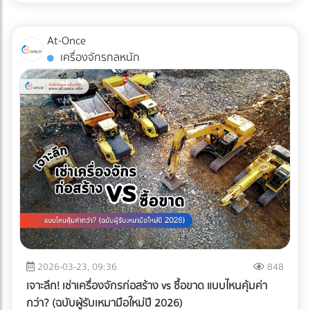
ไม่เพียงพออีกต่อไป แต่ "ความปลอดภัยระดับสากล" ต่างหากที่
เป็นกุญแจสำคัญในการรักษาคู่ค้า ระบบตรวจสอบคุณภาพ
At-Once
อัตโนมัติ หรือ Inspection System จึงไม่ใช่แค่เครื่องจักรในสาย
เครื่องจักรกลหนัก
การผลิต แต่มันคือ "ผู้พิทักษ์แบรนด์" ที่ป้องกันความผิดพลาดที่
อาจทำลายธุรกิจได้ในชั่วข้ามคืน
2026-03-23, 09:36
848
เจาะลึก! เช่าเครื่องจักรก่อสร้าง vs ซื้อขาด แบบไหนคุ้มค่า
กว่า? (ฉบับผู้รับเหมามือใหม่ปี 2026)