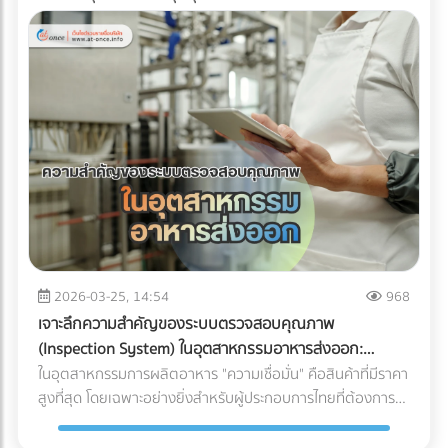
2026-03-25, 14:54
968
เจาะลึกความสำคัญของระบบตรวจสอบคุณภาพ
(Inspection System) ในอุตสาหกรรมอาหารส่งออก:
ปราการด่านสุดท้ายสู่ตลาดโลก
ในอุตสาหกรรมการผลิตอาหาร "ความเชื่อมั่น" คือสินค้าที่มีราคา
สูงที่สุด โดยเฉพาะอย่างยิ่งสำหรับผู้ประกอบการไทยที่ต้องการ
ส่งออกสินค้าไปยังตลาดต่างประเทศที่มีมาตรฐานเข้มงวดอย่าง
สหภาพยุโรป (EU), สหรัฐอเมริกา หรือญี่ปุ่น การมีรสชาติที่ดีอาจ