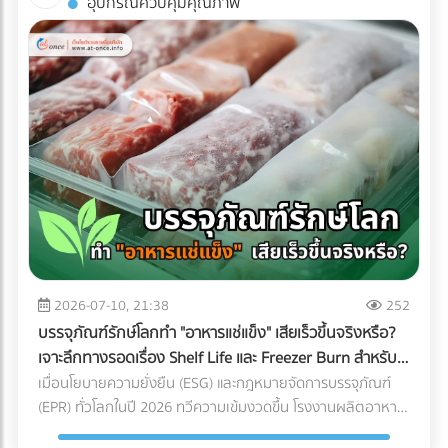
อุปกรณ์ควบคุมคุณภาพ
พิมพ์คุณภาพได้ฟรีที่ At-once แพลตฟอร์มรวมบริษัท B2B ชั้น
ถ่ายรูปออกมาดูดีเท่านั้น หากคุณกำลังวางแผนจะต่อเติมพื้นที่
นำของไทย!
ชั้นบนสุด นี่คือข้อควรรู้สำคัญที่คุณต้องเช็กให้ชัวร์ก่อนที่งบ
ประมาณจะบานปลาย 1. โครงสร้างอาคารเดิมรับน้ำหนักไหวหรือ
ไม่? (Structural Load) สิ่งแรกที่ต้องคำนึงถึงคือ "ความแข็งแรง
ของโครงสร้าง" ดาดฟ้าตึกแถวเก่าส่วนใหญ่ถูกออกแบบมาเพื่อ
รับน้ำหนักของตัวโครงสร้างเองและแท็งก์น้ำเท่านั้น ไม่ได้เผื่อ
สำหรับการรับน้ำหนักของกระถางต้นไม้ขนาดใหญ่ ดินอุ้มน้ำ พื้น
ไม้เทียม หรือจำนวนคนที่ขึ้นไปรวมตัวกันหนาแน่น สิ่งที่ต้องทำ:
ควรปรึกษาวิศวกรโครงสร้างเพื่อประเมินความสามารถในการรับ
น้ำหนัก (Live Load และ Dead Load) ก่อนตัดสินใจเทปูนเพิ่ม
หรือนำของหนักขึ้นไปติดตั้ง เพื่อป้องกันอันตรายจากโครงสร้าง
ทรุดตัว 2. กฎหมายอาคารและทางหนีไฟ (Safety Regulations)
การเปลี่ยนพื้นที่ดาดฟ้าให้เป็นพื้นที่สาธารณะที่มีคนใช้งานจำนวน
2026-07-10, 21:38
252
มาก ต้องคำนึงถึงกฎหมายควบคุมอาคารอย่างเคร่งครัด สิ่งที่
บรรจุภัณฑ์รักษ์โลกทำ "อาหารแช่แข็ง" เสียเร็วขึ้นจริงหรือ?
ต้องทำ: ตรวจสอบความสูงของราวกันตก (Parapet) ว่ามีความ
เจาะลึกทางรอดเรื่อง Shelf Life และ Freezer Burn สำหรับ
สูงเพียงพอและแข็งแรงหรือไม่ นอกจากนี้ต้องมีป้ายบอกทางหนี
โรงงานอุตสาหกรรม
เมื่อนโยบายความยั่งยืน (ESG) และกฎหมายจัดการบรรจุภัณฑ์
ไฟที่ชัดเจน ระบบแสงสว่างฉุกเฉิน และบันไดที่กว้างพอสำหรับการ
(EPR) ทั่วโลกในปี 2026 ทวีความเข้มงวดขึ้น โรงงานผลิตอาหาร
อพยพผู้คนหากเกิดเหตุฉุกเฉิน 3. สภาพการระบายน้ำ
หลายแห่งต่างถูกกดดันให้เปลี่ยนมาใช้ "บรรจุภัณฑ์รักษ์โลก" แต่
(Drainage System) ดาดฟ้าคือด่านแรกที่ต้องปะทะกับพายุฝน