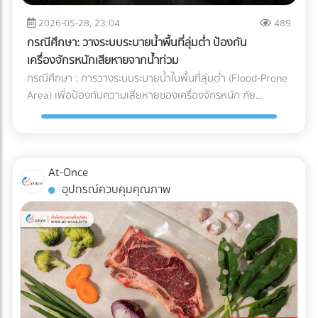
จะวิ่งกลับไปชาร์จแบตเตอรี่เองเมื่อแบตใกล้หมด พื้นที่นี้ต้องมีการ
และการบริหารจัดการ Supply Chain สำหรับองค์กรและโรงงานผู้
ระบายอากาศที่ดีเนื่องจากมีความร้อนสูง และต้องติดตั้งระบบตัด
2026-05-28, 23:04
489
ผลิต การทำความเข้าใจระบบ Cold Chain Logistics และการ
ไฟฉุกเฉิน ตรวจสอบระบบเซนเซอร์กันชน (Safety Laser
เลือกพาร์ทเนอร์ผู้นำเข้าที่มีมาตรฐานการควบคุมอุณหภูมิที่
กรณีศึกษา: วางระบบระบายน้ำพื้นที่ลุ่มต่ำ ป้องกัน
Scanner): ก่อนปล่อยรถวิ่งจริง ต้องทดสอบระบบตรวจจับสิ่ง
รัดกุมและสามารถตรวจสอบย้อนกลับได้ (Traceability) จึงเป็น
เครื่องจักรหนักเสียหายจากน้ำท่วม
กีดขวางของรถ AGV ว่าสามารถเบรกหรือชะลอความเร็วได้ทัน
กลยุทธ์สำคัญที่จะช่วยปกป้องคุณภาพของสินค้า รักษากำไร และ
กรณีศึกษา : การวางระบบระบายน้ำในพื้นที่ลุ่มต่ำ (Flood-Prone
ท่วงทีเมื่อมีพนักงานเดินตัดหน้าตาม มาตรฐานความปลอดภัย
สร้างความไว้วางใจให้กับผู้บริโภคได้อย่างยั่งยืน
Area) เพื่อป้องกันความเสียหายของเครื่องจักรหนัก ภัย
AGV ISO 3691-4 กำลังมองหาผู้เชี่ยวชาญด้านระบบ AGV หรือ
ธรรมชาติและฝนตกหนัก เป็นฝันร้ายของผู้รับเหมาและเจ้าของ
อยากเปลี่ยนคลังสินค้าเป็น Smart Warehouse? ค้นหาและ
โครงการก่อสร้าง โดยเฉพาะเมื่อไซต์งานตั้งอยู่ใน พื้นที่ลุ่มต่ำ
เปรียบเทียบบริษัทรับติดตั้งระบบหุ่นยนต์คลังสินค้า (System
ปัญหาน้ำท่วมไซต์งานไม่เพียงแต่ทำให้โครงการล่าช้า แต่ยังสร้าง
Integrator) ที่ได้มาตรฐานได้แล้ววันนี้ที่ At-Once
ความเสียหายหลักล้านบาทหาก เครื่องจักรหนัก เช่น รถขุดดิน
At-Once
หรือรถตอกเสาเข็ม จมน้ำ นี่คือกรณีศึกษาและบทเรียนการจัดการ
อุปกรณ์ควบคุมคุณภาพ
พื้นที่ก่อสร้าง ว่าด้วย วิธีป้องกันเครื่องจักรเสียหายจากน้ำท่วม
ด้วยการวาง ระบบระบายน้ำ (Drainage System) อย่างมืออาชีพ
ปัญหาและความท้าทายของพื้นที่ลุ่มต่ำ ไซต์งานในพื้นที่ลุ่มต่ำมัก
เผชิญกับสภาพดินเหนียวที่อุ้มน้ำ (ไม่ซึมน้ำ) และมีระดับน้ำใต้ดิน
สูง เมื่อเกิดฝนตกหนัก น้ำจะขังตัวอย่างรวดเร็ว ทำให้ดินทรุดตัว
เครื่องจักรหนักติดหล่ม และเกิด Downtime หรือเวลาที่สูญเปล่า
ของโครงการที่ประเมินค่าไม่ได้ กล่าวคือ ปัญหาน้ำท่วมขังในพื้นที่
ลุ่มต่ำ ไม่ได้สร้างความเสียหายแค่ค่าซ่อมบำรุงเครื่องจักรเท่านั้น