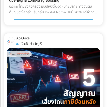
ด้วยกลยุทธ์ Long-stay Booking
ไฟฟ้าลัดวงจรเมื่อเปิดใช้งาน การเอียงและการกระแทก (Tilt &
Solar Hybrid และ Industrial ESS ต้องอาศัยความเชี่ยวชาญ
ประเทศไทยยังคงครองแชมป์หนึ่งในจุดหมายปลายทางอันดับ
Drop): เครื่องมือขนาดใหญ่บางชนิดถูกระบุไว้ในคู่มือวิศวกรรม
ทางวิศวกรรมขั้นสูง ทั้งการคำนวณโหลดไฟฟ้า การเลือกขนาด
ต้นๆ ของโลกสำหรับกลุ่ม Digital Nomad ในปี 2026 แต่คำถาม
เลยว่า "ห้ามเอียงเกินกี่องศา" การใช้พนักงานยกของ (Porter)
แบตเตอรี่ และการขออนุญาตขนานไฟอย่างถูกต้อง หากคุณเป็น
ที่น่าสนใจคือ... ทำไมรายได้มหาศาลจากคนกลุ่มนี้ ถึงไปตกอยู่กับ
ทั่วไปที่ไม่มีความเชี่ยวชาญ อาจทำให้สารทำความเย็นรั่วไหล หรือ
เจ้าของธุรกิจหรือผู้บริหารที่กำลังมองหาบริษัทผู้รับเหมา (EPC)
คอนโดมิเนียมปล่อยเช่า หรือโฮสต์บน Airbnb มากกว่าที่จะเป็น
แกนกลไกภายในเครื่องมือเสียสมดุลไปตลอดกาล มาตรฐาน
ที่ได้มาตรฐานสากล มีวิศวกรเซ็นรับรองอย่างถูกต้อง และ
โรงแรมหรือรีสอร์ต? สาเหตุหลักเป็นเพราะโรงแรมส่วนใหญ่ยังคง
Logistics แบบไหนที่ธุรกิจเครื่องมือแพทย์ต้องมองหา? ผู้ให้
ประวัติการทิ้งงานเป็นศูนย์ เข้ามาค้นหาและเปรียบเทียบรายชื่อ
ทำการตลาดด้วยวิธีเดิมๆ คือการพึ่งพา OTA (Online Travel
At-Once
บริการขนส่ง (3PL) ระดับพรีเมียมที่จะมาดูแลสินค้าหลักล้านของ
บริษัทรับติดตั้งโซลาร์เซลล์อุตสาหกรรมชั้นนำของประเทศไทยได้
Agencies) และขายห้องพักแบบ "รายวัน" ซึ่งไม่ตอบโจทย์ชาว
รับจัดทำบัญชี
คุณ ควรต้องมีคุณสมบัติและเทคโนโลยีที่ออกแบบมาเพื่อการ
ฟรีที่ At-once แพลตฟอร์มที่เชื่อมโยงธุรกิจ B2B ให้เจอกับพาร์ท
Nomad ที่ต้องการพำนักระยะยาว (1-6 เดือน) หากคุณเป็น
แพทย์โดยเฉพาะ ดังนี้: รถขนส่งระบบกันสะเทือนแบบถุงลม (Air-
เนอร์ตัวจริง ช่วยให้โรงงานของคุณเดินหน้าต่อได้อย่างมั่นคง
เจ้าของโรงแรมหรือผู้บริหารที่ต้องการเพิ่ม Occupancy Rate
Ride Suspension): นี่คือหัวใจสำคัญ! ต้องใช้รถบรรทุกที่ติดตั้ง
และไม่มีวันสะดุด!
โดยเฉพาะในช่วง Low Season นี่คือจังหวะทองในการปรับ
ช่วงล่างแบบถุงลมเท่านั้น เพื่อดูดซับแรงสั่นสะเทือนและแรง
กลยุทธ์ครับ ทำไมการตลาดแบบเดิมถึงปิดการขายกลุ่ม Nomad
กระแทกจากพื้นถนนให้เหลือน้อยที่สุด คุ้มครองเซนเซอร์ภายใน
ไม่ได้? พฤติกรรมการจองที่พักของกลุ่ม Digital Nomad นั้นต่าง
เครื่องจักรให้อยู่ในสภาพ 100% บริการ White Glove Service:
จากนักท่องเที่ยวทั่วไปอย่างสิ้นเชิง พวกเขาไม่ได้มองหาสระว่าย
การขนส่งระดับนี้ไม่ได้จบแค่การดรอปของไว้หน้าประตูโรง
น้ำสวยๆ หรืออาหารเช้าแบบบุฟเฟต์เป็นอันดับแรก แต่พวกเขา
พยาบาล แต่ทีมขนส่งต้องมีความเชี่ยวชาญในการแกะกล่อง
กำลังมองหา "ออฟฟิศส่วนตัวที่พักผ่อนได้" 3 กลยุทธ์เปลี่ยน
(Unpacking) นำเครื่องมือเข้าไปติดตั้งยังห้องปฏิบัติการที่ซับ
โรงแรมให้เป็น Nomad Hub ที่ทำกำไรสูงสุด หากต้องการดึงดูด
ซ้อน และจัดการนำขยะบรรจุภัณฑ์กลับไปทิ้งอย่างถูกวิธี
ลูกค้ากลุ่มนี้ให้ยอมจ่ายเงินหลักหมื่นถึงหลักแสนเพื่อเข้าพักระยะ
มาตรฐานคุณภาพระดับสากล (Certifications): พาร์ทเนอร์ด้าน
ยาว คุณต้องปรับแต่งการนำเสนอใหม่ ดังนี้: 1. สร้าง Landing