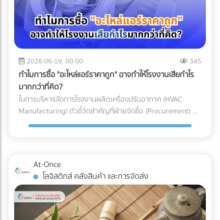
อากาศประสิทธิภาพสูง (HEPA หรือ ULPA Filters) เพื่อดักจับ
เข้าใจเทคโนโลยี Mono-material เพื่อผลักดันให้ธุรกิจของคุณ
ทาง (Restricted Goods Licenses) สินค้าหลายประเภทไม่
อนุภาคขนาดเล็กที่มองไม่เห็นด้วยตาเปล่า สำหรับการผลิต
เติบโตได้อย่างยั่งยืน ทั้งในแง่ของผลกำไรและการดูแลโลกใบนี้
สามารถนำเข้าได้ทันทีแม้จะจ่ายภาษีครบแล้วก็ตาม แต่ต้องมีใบ
พลาสติก Medical Grade (เช่น กระบอกฉีดยา, สายน้ำเกลือ,
การเลือกบรรจุภัณฑ์อาหารแช่แข็งที่ตอบโจทย์ทั้งนโยบาย ESG
อนุญาตจากหน่วยงานที่เกี่ยวข้อง เช่น อย. (FDA), มอก. (TISI),
หรือชิ้นส่วนรากฟันเทียม) มาตรฐานห้องปลอดเชื้อที่นิยมใช้มักจะ
และความปลอดภัยทางวิศวกรรม ไม่ใช่เรื่องที่ควรลองผิดลองถูก
หรือกรมวิชาการเกษตร ความเสี่ยง: หากธุรกิจสั่งของเข้ามาถึง
อ้างอิงตามมาตรฐาน ISO 14644-1 โดยระดับที่พบได้บ่อยใน
คุณต้องการพาร์ทเนอร์ที่มีความเชี่ยวชาญตัวจริง เพื่อมาช่วย
ท่าเรือแล้วเพิ่งทราบว่าต้องใช้ใบอนุญาต สินค้าจะถูกอายัดไว้ที่
โรงงานผลิตเครื่องมือแพทย์คือ ISO Class 7 และ ISO Class 8
2026-06-19, 00:00
345
ลดความเสี่ยง ป้องกันสินค้าเสียหาย และควบคุมต้นทุนของ
ท่าเรือทันที สิ่งที่ตามมาคือ ค่าเสียเวลาพื้นที่ท่าเรือ
ซึ่งมีการจำกัดจำนวนอนุภาคในอากาศอย่างรัดกุม เพื่อให้มั่นใจว่า
โรงงาน ไม่ต้องเสียเวลาค้นหาซัพพลายเออร์ทีละเจ้าให้เหนื่อย
ทำไมการซื้อ "อะไหล่แอร์ราคาถูก" อาจทำให้โรงงานเสียกำไร
(Demurrage) และ ค่าเสียเวลาตู้ (Detention) ที่วิ่งเดินหน้าทุกวัน
ชิ้นงานจะสะอาดที่สุด 3 เหตุผลที่ Cleanroom ขาดไม่ได้ในการ
เพราะที่ At-Once เราได้รวบรวมรายชื่อบริษัทและโรงงานชั้นนำ
มากกว่าที่คิด?
(มักเริ่มต้นที่หลักพันและพุ่งสูงขึ้นเรื่อยๆ ต่อตู้ต่อวัน) หากขอใบ
ผลิตอุปกรณ์การแพทย์ ทำไมโรงงานรับฉีดพลาสติก (Injection
กว่า 1,000 แห่งที่ให้บริการเกี่ยวข้องกับบรรจุภัณฑ์อย่างครบ
ในการบริหารจัดการโรงงานผลิตเครื่องปรับอากาศ (HVAC
อนุญาตไม่ทัน สินค้านั้นอาจถูกบังคับส่งกลับประเทศต้นทางหรือ
Molding) ทั่วไป ถึงไม่สามารถผลิตอุปกรณ์การแพทย์ได้? คำ
วงจรไว้ให้คุณแล้ว คลิกที่นี่!
Manufacturing) ตัวชี้วัดสำคัญที่ฝ่ายจัดซื้อ (Procurement) มัก
ถูกทำลายทิ้ง เปรียบเทียบชัดๆ: ทำเอง vs. ใช้ผู้เชี่ยวชาญ เพื่อชี้
ตอบอยู่ในความเข้มงวด 3 ประการดังต่อไปนี้: 1. การควบคุม
ถูกกดดันเสมอคือ "การลดต้นทุน (Cost Reduction)" เพื่อเพิ่ม
ให้เห็นภาพชัดเจนว่าทำไมการจ้าง Freight Forwarder หรือ
ปริมาณเชื้อจุลินทรีย์ (Bioburden Control) ก่อนที่อุปกรณ์
อัตรากำไรขั้นต้นให้กับองค์กร การมองหาซัพพลายเออร์ที่เสนอ
ตัวแทนออกของที่ได้มาตรฐาน จึงเป็นการลงทุนที่คุ้มค่ากว่า ลอง
พลาสติกจะถูกส่งไปฆ่าเชื้อด้วยรังสีแกมมา (Gamma) หรือก๊าซ
ราคา "ชิ้นส่วนอะไหล่ (AC Parts)" ได้ถูกที่สุด จึงดูเหมือนจะเป็น
พิจารณาตารางเปรียบเทียบนี้: บทสรุป: การป้องกันย่อมถูกกว่า
เอทิลีนออกไซด์ (EtO) อุปกรณ์เหล่านั้นจะต้องมีปริมาณเชื้อ
ทางออกที่สมเหตุสมผล... แต่ในโลกของการผลิตระดับ
การตามแก้ปัญหา ในอุตสาหกรรมโลจิสติกส์ มีประโยคคลาสสิกที่
At-Once
จุลินทรีย์เริ่มต้น (Bioburden) ต่ำที่สุดเท่าที่จะทำได้ การผลิตชิ้น
อุตสาหกรรม การตัดสินใจด้วย "ราคาป้าย" เพียงอย่างเดียว
ว่า "ปัญหาหน้าด่านศุลกากร เป็นปัญหาที่จ่ายแพงที่สุด" การ
โลจิสติกส์ คลังสินค้า และการจัดส่ง
ส่วนพลาสติกภายใน Cleanroom จะช่วยลดความเสี่ยงที่
อาจนำมาซึ่ง "ต้นทุนแฝง (Hidden Costs)" มหาศาลที่กัดกินกำไร
ทำงานร่วมกับ Freight Forwarder ที่มีประสบการณ์ ไม่ใช่แค่การ
แบคทีเรีย เชื้อรา หรือไวรัส จะเกาะติดลงบนผิวของพลาสติก ซึ่ง
ของบริษัทในระยะยาวโดยที่คุณไม่รู้ตัว 3 ต้นทุนแฝงสุดอันตราย
จ้างคนมาเดินเอกสาร แต่คือการจ้าง "ที่ปรึกษาทางกฎหมายและผู้
ช่วยให้กระบวนการฆ่าเชื้อในขั้นตอนสุดท้ายมีประสิทธิภาพ
จากการใช้อะไหล่แอร์ที่ไม่ได้มาตรฐาน การประกอบเครื่องปรับ
บริหารความเสี่ยง" ให้กับซัพพลายเชนของคุณ พวกเขาจะทำ
สมบูรณ์แบบ 100% 2. การป้องกันอนุภาคแปลกปลอม
อากาศหนึ่งเครื่องประกอบไปด้วยชิ้นส่วนกลไก (Mechanical
หน้าที่เป็นเกราะป้องกัน สแกนความผิดพลาดตั้งแต่ก่อนที่สินค้าจะ