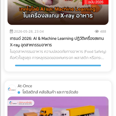
แต่ทุกชั่วโมงที่รถขุดหรือรถเบคโฮต้องจอดนิ่งสนิท นั่นหมายถึง
ค่าแรงคนงานที่เสียเปล่า ค่าเช่าเครื่องจักรที่บานปลาย และความ
เสี่ยงที่จะโดนค่าปรับจากความล่าช้าในการส่งมอบโครงการ การ
ลงทุนวางระบบระบายน้ำที่ได้มาตรฐานตั้งแต่เนิ่นๆ จึงเป็นการซื้อ
ความเสี่ยงที่คุ้มค่าที่สุด กรณีศึกษาจำลอง: การวางระบบระบาย
2026-05-28, 23:04
488
น้ำพื้นที่ก่อสร้าง ในการแก้ปัญหาไซต์งานพื้นที่เสี่ยง บริษัทผู้รับ
เทรนด์ 2026: AI & Machine Learning ปฏิวัติเครื่องสแกน
เหมางานโยธาระบายน้ำ จะแบ่งการทำงานออกเป็น 2 เฟสหลัก:
X-ray อุตสาหกรรมอาหาร
เฟสที่ 1: การสำรวจและประเมินพื้นที่ (Site Assessment) ทีม
ในอุตสาหกรรมอาหาร ความปลอดภัยทางอาหาร (Food Safety)
วิศวกรทำการสำรวจแผนที่ความสูง (Topographic Survey)
คือหัวใจสูงสุด การหลุดรอดของเศษกระจก พลาสติก หรือกระดูก
เพื่อหาจุดต่ำสุดของพื้นที่ และประเมินทิศทางการไหลของน้ำตาม
ชิ้นเล็กๆ เพียงชิ้นเดียว อาจนำไปสู่การเรียกคืนสินค้า (Product
ธรรมชาติ เฟสที่ 2: การออกแบบและติดตั้งระบบระบายน้ำ
Recall) ที่สร้างความเสียหายมหาศาล แม้โรงงานส่วนใหญ่จะใช้
(System Design) ร่องน้ำรอบไซต์ (Perimeter Drains): ขุดร่อง
เครื่อง X-ray อาหาร อยู่แล้ว แต่ปัญหาที่มักพบคือ การคัดทิ้งผิด
น้ำล้อมรอบพื้นที่เพื่อดักจับน้ำจากภายนอกไม่ให้ไหลเข้ามาในไซต์
พลาด (False Reject) ซึ่งทำให้สูญเสียอาหาร (Food Waste)
At-Once
งาน ระบบระบายน้ำใต้ดิน (Subsurface Drainage): วางท่อเจาะรู
และเสียต้นทุน ในปี 2026 AI ตรวจสอบคุณภาพ และ Machine
โลจิสติกส์ คลังสินค้า และการจัดส่ง
ใต้ดินเพื่อลดระดับน้ำใต้ดิน ป้องกันดินอ่อนตัว บ่อพักน้ำและปั๊ม
Learning โรงงาน ได้เข้ามาปฏิวัติเครื่องตรวจจับสิ่งแปลกปลอม
น้ำ (Retention Ponds & Pump Stations): สร้างบ่อพักน้ำ
ไปสู่ยุคใหม่ที่แม่นยำกว่าเดิมเพื่อแก้ปัญหา False Reject อย่าง
ชั่วคราวในจุดที่ต่ำที่สุด และใช้ปั๊มน้ำบาดาลหรือเครื่องสูบน้ำขนาด
จริงจัง ซึ่งถือเป็นมาตรฐานใหม่ที่โรงงานอาหารในไทยต้องเริ่ม
ใหญ่ สูบน้ำออกสู่แหล่งน้ำสาธารณะอย่างรวดเร็ว ผลลัพธ์ที่ได้
ปรับตัวตามแนวทางสากลนี้ Machine Learning เปลี่ยนการ