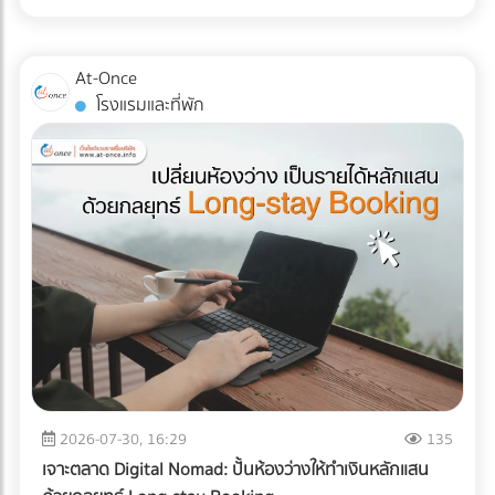
ส่ง Direct Mail ไปหาลูกค้าระดับ VIP พร้อมที่จะฉีกกฎการทำสื่อ
ไม่ได้จำกัดอยู่แค่ "รอยขีดข่วน" หรือ "ของแตกหัก" แต่อาจหมาย
แบบ TOU (Time of Use) ซึ่งช่วงบ่าย (On-Peak) ค่าไฟจะแพง
สิ่งพิมพ์แบบเดิมๆ หรือยัง? เพิ่มขีดความสามารถให้ทีมเซลส์ของ
ถึง "การตั้งค่าที่ผิดเพี้ยน (Calibration Error)" สำหรับผู้นำเข้า
มาก ระบบ AI ใน ESS จะคำนวณและปล่อยไฟจากแบตเตอรี่มาใช้
คุณด้วยสื่อนำเสนอยุคใหม่ ที่ At-once เรามีรวบรวม Digital
เครื่องมือแพทย์ คลินิก หรือโรงพยาบาล ความผิดเพี้ยนเพียง
ในช่วงเวลานี้ เพื่อกดกราฟการใช้ไฟ (Peak Demand) ลง ช่วย
At-Once
Marketing Agency และผู้เชี่ยวชาญด้านการพัฒนา Web-AR
มิลลิเมตรเดียวส่งผลโดยตรงต่อการวินิจฉัยโรคและชีวิตของผู้
ลดค่า Demand Charge ในบิลค่าไฟได้อย่างมหาศาล ปลดล็อก
โรงแรมและที่พัก
และ 3D Model ที่พร้อมเปลี่ยนโบรชัวร์ของคุณให้กลายเป็น
ป่วย หากเกิดความเสียหายระหว่างขนส่ง นอกจากประกันสินค้า
ข้อจำกัดทางกฎหมายและภาษี: ภาครัฐและ BOI มีการสนับสนุน
พนักงานขายมือทอง ค้นหาพาร์ทเนอร์ที่ใช่ได้เลยวันนี้! ที่นี่!
อาจขาดแล้ว ความน่าเชื่อถือขององค์กรก็จะลดลงทันที บทความ
สิทธิประโยชน์ทางภาษีที่ชัดเจนขึ้น สำหรับการลงทุนด้านพลังงาน
นี้จะพาคุณไปเจาะลึกความเสี่ยง และมาตรฐาน Logistics ที่ธุรกิจ
สะอาดและการจัดการพลังงาน ทำให้ระยะเวลาคืนทุนสั้นลง
เครื่องมือแพทย์ต้องรู้ในปี 2026 ครับ 3 ความเสี่ยงแฝงที่เครื่อง
ประเมินความคุ้มค่า: สรุปแล้วคุ้มทุนหรือไม่? เพื่อความเข้าใจที่
มือแพทย์ต้องเผชิญระหว่างขนส่ง การใช้รถบรรทุกธรรมดาเพื่อ
ชัดเจน ลองดูตารางเปรียบเทียบระหว่างระบบเดิมกับระบบใหม่
ขนส่งอุปกรณ์ที่เปราะบาง ถือเป็นการรับความเสี่ยงที่ได้ไม่คุ้มเสีย
ครับ คำตอบคือ: "คุ้มค่าอย่างแน่นอน" หากโรงงานของคุณจัด
นี่คือ 3 ปัญหาหลักที่มักทำให้อุปกรณ์พังจากภายใน: แรงสั่น
อยู่ในกลุ่มที่มูลค่าความเสียหายจากไฟดับ 1 ครั้ง มีมูลค่าสูง (เช่น
สะเทือน (Vibration & Micro-shocks): เลนส์ เลเซอร์ และ
โรงงานพลาสติก, เซมิคอนดักเตอร์, อาหารแช่แข็ง, ยาและ
เซนเซอร์ภายในอุปกรณ์มีความเปราะบางสูงมาก แรงสั่นสะเทือน
เวชภัณฑ์) การมีระบบ Industrial ESS จะเปรียบเสมือนการซื้อ
จากพื้นถนนที่ไม่ราบเรียบสม่ำเสมอ สามารถทำให้แผงวงจรหลวม
"ประกันภัยความเสี่ยงทางธุรกิจ" ที่แถมโบนัสเป็นการช่วยหั่นค่าไฟ
หรือระบบเซนเซอร์รวนได้โดยที่ภายนอกยังดูปกติสมบูรณ์ การ
ในทุกๆ เดือน ยกระดับโรงงานสู่ความยั่งยืนแบบไม่มีสะดุด ในปี
เปลี่ยนแปลงอุณหภูมิและความชื้น (Temperature & Humidity
2026 การติดตั้ง Solar Cell สำหรับธุรกิจ B2B ไม่ได้จบแค่เรื่อง
Excursions): อุปกรณ์อิเล็กทรอนิกส์ทางการแพทย์หลายชนิดมี
2026-07-30, 16:29
135
การลดค่าไฟ แต่คือการบริหารความเสี่ยง (Risk Management)
ข้อกำหนดเรื่องอุณหภูมิที่ชัดเจน การอยู่ในตู้ขนส่งที่ร้อนอบอ้า
และตอบรับกระแสลดคาร์บอน (ESG/Carbon Footprint) เพื่อ
เจาะตลาด Digital Nomad: ปั้นห้องว่างให้ทำเงินหลักแสน
วนานๆ หรือเจอความชื้นสูง อาจทำให้เกิดสนิม คราบตะกรัน หรือ
รักษาความสามารถในการแข่งขันบนเวทีโลก การออกแบบระบบ