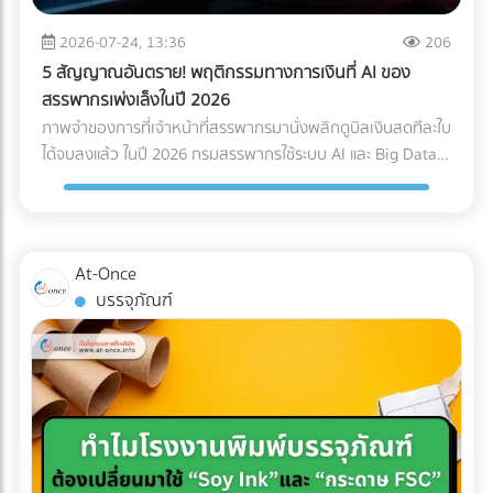
Logistics ของคุณควรมีใบรับรองมาตรฐาน เช่น ISO 13485
Page เฉพาะกิจ (Dedicated Landing Page) อย่าส่งลูกค้ากลุ่ม
(ระบบบริหารคุณภาพสำหรับเครื่องมือแพทย์) หรือ GDP (Good
นี้ไปที่หน้า Home ของเว็บไซต์โรงแรมทั่วไป ให้สร้างหน้า Landing
2026-07-24, 13:36
206
Distribution Practice) เพื่อการันตีความมืออาชีพ ระบบติดตาม
Page แยกออกมาต่างหากเพื่อขายแพ็กเกจ Long-stay โดย
5 สัญญาณอันตราย! พฤติกรรมทางการเงินที่ AI ของ
แบบ Real-Time (IoT Tracking): ในยุคนี้ การเช็กแค่ว่า "ของถึง
เฉพาะ หน้านี้ต้องโชว์ภาพห้องทำงานที่สว่าง มีปลั๊กไฟเพียงพอ
สรรพากรเพ่งเล็งในปี 2026
ไหนแล้ว" ไม่พออีกต่อไป ต้องมีเซนเซอร์ IoT ติดไว้กับกล่องสินค้า
และระบุความเร็วอินเทอร์เน็ตอย่างชัดเจน พร้อมปุ่ม Call-to-
ภาพจำของการที่เจ้าหน้าที่สรรพากรมานั่งพลิกดูบิลเงินสดทีละใบ
เพื่อวัดค่า G-Force (แรงกระแทก), อุณหภูมิ และความเอียง (Tilt)
Action ที่กระตุ้นให้เกิดการจองตรง (Direct Booking) ทันที 2.
ได้จบลงแล้ว ในปี 2026 กรมสรรพากรใช้ระบบ AI และ Big Data
ตลอดการเดินทาง ซึ่งข้อมูลเหล่านี้สามารถใช้เป็นหลักฐานยืนยัน
จัดแพ็กเกจ "Ready to Work" เพื่ออัปราคา (Upselling) แทนที่
ในการเชื่อมโยงข้อมูลทางการเงินของธุรกิจแบบเรียลไทม์ (Real-
ความสมบูรณ์ของสินค้าเมื่อส่งมอบได้ สรุปความคุ้มค่า (ROI):
จะลดราคาห้องพักเพื่อแข่งกับอพาร์ตเมนต์ ให้คุณเพิ่มมูลค่า
time Cross-checking) การแต่งบัญชี หรือหลบเลี่ยงภาษีด้วยวิธี
ทำไมถึงควรลงทุนใน Specialized Logistics? ผู้บริหารหลาย
(Value-added) เข้าไปในห้องพัก เช่น เพิ่มหน้าจอ Monitor 27
เดิมๆ กลายเป็นความเสี่ยงระดับวิกฤตที่อาจทำให้บริษัทโดนภาษี
ท่านอาจกังวลเรื่องต้นทุน เพราะการจ้าง Premium Freight
นิ้ว และเก้าอี้เพื่อสุขภาพ (Ergonomic Chair) การลงทุนซื้อ
ย้อนหลังจนล้มละลายได้ หากธุรกิจของคุณยังมีพฤติกรรม
ย่อมมีราคาสูงกว่าขนส่งทั่วไปประมาณ 20-30% แต่ในมุมมอง
At-Once
อุปกรณ์เหล่านี้เพียงหลักพัน สามารถนำมาตั้งเป็นแพ็กเกจ "Pro
ทางการเงินแบบนี้อยู่ นี่คือ 5 สัญญาณอันตรายที่ AI ของ
ของการบริหารความเสี่ยง (Risk Management) การลงทุนตรง
บรรจุภัณฑ์
Nomad" ที่ชาร์จราคาเพิ่มได้เดือนละหลายพันบาท แถมยังเป็น
สรรพากรจะจัดว่าบริษัทคุณเป็น "กลุ่มเสี่ยงสูง (High Risk)"
นี้ "คุ้มค่ามหาศาล" เมื่อเทียบกับสิ่งที่คุณต้องเสียหากเกิดข้อผิด
สเปกที่ดึงดูดใจชาว Remote Worker ขั้นสุด 3. ยิงโฆษณาแบบ
ทันที: 1. ข้อมูล e-Tax ไม่ตรงกับ Statement ธนาคาร AI
พลาด เช่น ค่าซ่อมแซมอะไหล่หลักแสน, ค่าเสียโอกาสจากการ
เจาะจงเป้าหมาย (Precision Targeting Ads) เลิกหว่านโฆษณา
สามารถดึงข้อมูลความเคลื่อนไหวของบัญชีธนาคาร (ที่เข้าเกณฑ์
เลื่อนวันเปิดคลินิก, ค่าปรับจากโรงพยาบาล หรือแม้แต่การถูก
กว้างๆ แล้วหันมาใช้กลยุทธ์ยิงแอด (Digital Ads) เจาะกลุ่มคน
รายงาน) มาจับคู่กับรายได้ที่คุณสำแดงผ่านระบบ e-Tax Invoice
บริษัทประกันปฏิเสธความคุ้มครองเพราะใช้ระบบขนส่งที่ไม่ได้
ต่างชาติที่ทำงานออนไลน์ เช่น ค้นหาผู้ที่สนใจ "Work from
และ e-Withholding Tax หากมีเงินโอนเข้าบัญชีบริษัทจำนวนมาก
มาตรฐาน การเลือกใช้บริการขนส่งเฉพาะทางจึงเปรียบเสมือน
Thailand", "Digital Nomad Visa Thailand" หรือทำ
แต่ยอดขายที่แจ้งเสียภาษีกลับต่ำเตี้ยเรี่ยดิน ระบบจะตีธงแดงทันที
การซื้อ "ความสบายใจ" และ "ความมั่นคง" ให้กับธุรกิจของคุณ
Retargeting ไปยังกลุ่มที่เคยเข้ามาดูเว็บไซต์ของคุณแต่ยังไม่
2. ขาดทุนสะสมติดต่อกัน... แต่เจ้าของรวยขึ้น บริษัทแจ้งงบการ
ครับ ???? อุปกรณ์การแพทย์ของคุณมีมูลค่าสูงเกินกว่าจะฝากไว้
ตัดสินใจจอง อย่าปล่อยให้โอกาสหลุดลอยไป... ให้ At-once ช่วย