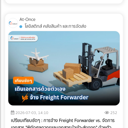
สำหรับแวดวง อาหารแช่แข็ง (Frozen Food) ความตั้งใจดีนี้มักจะ
หากพื้นที่ดาดฟ้าของคุณมีระดับความลาดเอียง (Slope) ไม่ดีพอ
ถูกเบรกโดยฝ่าย R&D และ QA ด้วยคำถามแทงใจดำที่ว่า...
หรือท่อระบายน้ำ (Floor Drain) อุดตัน จะทำให้เกิดปัญหาน้ำท่วม
"เปลี่ยนแพ็กเกจจิ้งแล้ว Shelf Life จะสั้นลงไหม? สินค้าจะเกิด
At-Once
ขัง สิ่งที่ต้องทำ: ก่อนปูพื้นใหม่ ควรเช็กระดับความลาดเอียงของ
เกล็ดน้ำแข็ง (Freezer Burn) หรือเปล่า? และถุงจะกรอบแตกใน
โลจิสติกส์ คลังสินค้า และการจัดส่ง
พื้นคอนกรีตว่าสามารถทำให้น้ำไหล ลงท่อได้สะดวกหรือไม่ และ
ห้องเย็นไหม?" ความกังวลนี้คือความจริงที่หลีกเลี่ยงไม่ได้ ใน
ควรเพิ่มจุดระบายน้ำ หรือใส่ตะแกรงกันเศษใบไม้ขยะอุดตัน ????
อุตสาหกรรมอาหารแช่แข็ง การใช้วัสดุรักษ์โลกแบบผิดประเภทอาจ
จุดบอดสำคัญ: ทำไม "ระบบกันซึม" ถึงเป็นสิ่งที่ห้ามตัดงบทิ้งเด็ด
ทำให้อายุการเก็บรักษาที่เคยอยู่ได้นาน 1-2 ปี ลดลงอย่าง
ขาด? หลายคนมักตกหลุมพรางด้วยการนำหญ้าเทียม แผ่นไม้
ฮวบฮาบ หรือเกิดความเสียหายระหว่างขนส่ง ซึ่งส่งผลกระทบ
เทียม (Wood Plastic Composite) หรือกระเบื้อง ไปปูทับลงบน
อย่างรุนแรงต่อกำไรและชื่อเสียงของแบรนด์ เรามาทำความเข้าใจ
พื้นคอนกรีตดาดฟ้าเดิมโดยตรง เพราะคิดว่าพื้นปูนเก่าก็ดูแข็ง
ความท้าทายนี้ตามความเป็นจริง พร้อมหา "ทางรอด" เชิง
แรงดี แต่นี่คือ "ฝันร้าย" ที่รอวันปะทุเมื่อหน้าฝนมาเยือน
วิศวกรรมที่จะช่วยให้โรงงานของคุณรักษ์โลกได้ โดยที่อาหารแช่
ธรรมชาติของพื้นคอนกรีตดาดฟ้าที่ต้องตากแดดตากฝนมา
แข็งยังคงคุณภาพสมบูรณ์ 100% ทำไมบรรจุภัณฑ์รักษ์โลกทั่วไป
หลายปี ย่อมมีการยืดและหดตัวจนเกิด "รอยแตกร้าวขนาดเล็ก
ถึงสอบตกใน "ห้องเย็น"? หน้าที่หลักของบรรจุภัณฑ์อาหารแช่
(Hairline Cracks)" ที่ตาเปล่ามองไม่เห็น เมื่อคุณนำวัสดุไปปูทับ
แข็งคือการทนต่ออุณหภูมิติดลบ (ตั้งแต่ -18°C ไปจนถึง -40°C)
น้ำฝนจะซึมผ่านร่องพื้นลงไปขังอยู่ใต้แผ่นหญ้าเทียมหรือพื้นไม้
และต้องเป็น "เกราะป้องกัน (Barrier)" ไม่ให้ความชื้นระเหยออก
ความชื้นที่สะสมอยู่ตลอดเวลาจะค่อยๆ แทรกซึมลงตามรอยร้าว
จากอาหารจนเกิดสภาวะ Freezer Burn (เนื้อสัตว์หรืออาหาร
ของคอนกรีต ผลลัพธ์ที่ตามมาหากไม่ทำระบบกันซึม: เหล็กเส้น
แห้งกระด้างและเสียรสชาติ) พลาสติกแบบดั้งเดิมที่โรงงานนิยมใช้
2026-07-03, 14:10
252
เป็นสนิมและดันปูนแตก: ความชื้นจะทำปฏิกิริยากับเหล็กเส้นใน
(เช่น ไนลอนประกบ PE) มีความเหนียว ทนความเย็น และกันรอย
เปรียบเทียบชัดๆ : การจ้าง Freight Forwarder vs. จัดการ
โครงสร้างพื้นคอนกรีต ทำให้เหล็กบวมและดันให้คอนกรีตหลุด
เจาะทะลุจากความแหลมคมของเกล็ดน้ำแข็งได้ดีเยี่ยม แต่มัน
เอกสาร "พิกัดศุลกากรและเอกสารนำเข้า-ส่งออก" ด้วยตัว