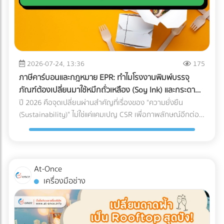
เงินว่า "ขาดทุน" หรือ "กำไรน้อยมาก" ต่อเนื่อง 3-5 ปี แต่
กับใครก็ได้ การหาบริษัท Logistics (3PL) ที่มีรถขนส่งแบบ Air-
คุณหาทีมที่ใช่! การปรับเปลี่ยนโครงสร้างราคา สร้าง Landing
กรรมการบริษัทกลับมีการซื้อทรัพย์สินขนาดใหญ่ เช่น รถสปอร์ต
Ride Suspension พร้อมทีมงานที่ผ่านการอบรมมาตรฐาน
Page ที่มี Conversion Rate สูง และการยิงโฆษณาเจาะตลาด
อสังหาริมทรัพย์ หรือมีการโอนเงินออกไปยังบัญชีส่วนตัวบ่อย
White Glove Service ไม่ใช่เรื่องง่ายและต้องใช้เวลาในการตรวจ
ต่างชาติ ต้องอาศัยความเชี่ยวชาญเฉพาะทาง หากทีม In-house
ครั้ง AI จะประเมินว่านี่คือการโยกเงินบริษัท (Siphoning) หรือการ
สอบประวัติอย่างละเอียด ลดความเสี่ยงและประหยัดเวลาของฝ่าย
ของโรงแรมคุณมีงานล้นมืออยู่แล้ว การใช้บริการ Outsource คือ
ปกปิดรายได้ 3. สินค้าคงเหลือ (Inventory) ในงบ ไม่สอดคล้อง
จัดซื้อ ด้วยการค้นหาและเปรียบเทียบบริษัทขนส่งเฉพาะทาง
ทางออกที่รวดเร็วและคุ้มค่าที่สุด อย่าปล่อยให้ห้องพักต้องว่าง
กับความเป็นจริง นี่คือจุดตายของธุรกิจซื้อมาขายไป หากยอด
2026-07-24, 13:36
175
สำหรับเครื่องมือแพทย์ (Healthcare Logistics) ที่ได้มาตรฐาน
เปล่าในช่วง Low Season! ยกระดับการตลาดโรงแรมของคุณวัน
ขายของคุณน้อย แต่การสั่งซื้อวัตถุดิบหรือนำเข้าสินค้ามีปริมาณ
สากล ได้ฟรีที่ At-once แพลตฟอร์มรวบรวมธุรกิจ B2B ชั้นนำ
ภาษีคาร์บอนและกฎหมาย EPR: ทำไมโรงงานพิมพ์บรรจุ
นี้ เข้ามาค้นหาพาร์ทเนอร์ที่เชี่ยวชาญบน At-once แพลตฟอร์ม
มหาศาลจน "สต็อกบวม" ผิดปกติ สรรพากรจะตั้งข้อสงสัยว่า
ของประเทศไทย
ภัณฑ์ต้องเปลี่ยนมาใช้หมึกถั่วเหลือง (Soy Ink) และกระดาษ
รวบรวมบริษัท B2B ชั้นนำของไทย เรามีตัวเลือกให้คุณครบจบใน
คุณแอบขายสินค้าแบบไม่มีใบกำกับภาษี (ขายของเถื่อน/ขายตัด
FSC
ปี 2026 คือจุดเปลี่ยนผ่านสำคัญที่เรื่องของ "ความยั่งยืน
ที่เดียว: Digital Marketing Agency: ผู้เชี่ยวชาญด้านการวาง
ราคา) 4. ค่าใช้จ่ายเบ็ดเตล็ดและค่ารับรองพุ่งสูงปรี๊ด การยัด
(Sustainability)" ไม่ใช่แค่แคมเปญ CSR เพื่อภาพลักษณ์อีกต่อ
กลยุทธ์และยิงแอดเจาะตลาดต่างชาติ Web Developer / UX-UI
"รายจ่ายส่วนตัว" เข้ามาเป็น "ค่าใช้จ่ายบริษัท" เป็นเรื่องที่ AI จับ
ไป แต่กลายเป็น "กำแพงภาษี" และ "ข้อกีดกันทางการค้า" ที่ส่ง
Designer: ทีมสร้าง Landing Page และระบบ Direct Booking
ทางได้ง่ายมาก หากหมวดหมู่ค่ารับรอง ค่าเดินทาง หรือค่าใช้จ่าย
ผลกระทบต่อต้นทุนของธุรกิจ B2B โดยตรง โดยเฉพาะกฎหมาย
ที่ลื่นไหล SEO Specialist: ช่วยให้เว็บไซต์โรงแรมของคุณติดหน้า
เบ็ดเตล็ด มีสัดส่วนที่สูงผิดปกติเมื่อเทียบกับรายได้รวมของ
EPR (Extended Producer Responsibility) ที่บีบให้เจ้าของ
แรก Google เมื่อ Nomad ค้นหาที่พัก พร้อมเปลี่ยนยอดวิวให้
บริษัท (Benchmarking) เตรียมตัวรับจดหมายเชิญพบเจ้าหน้าที่
แบรนด์ต้องรับผิดชอบต่อซากบรรจุภัณฑ์ของตนเอง หากโรงงาน
เป็นยอดจองหรือยัง? เข้ามาเปรียบเทียบผลงานและติดต่อเอเจน
At-Once
ได้เลย 5. ทำธุรกรรมคริปโตฯ หรือ Digital Assets โดยไม่ลง
ของคุณผลิตบรรจุภัณฑ์ที่รีไซเคิลยาก หรือปล่อยคาร์บอนสูง
ซี่ระดับมืออาชีพได้ฟรีทันทีที่ At-once ให้เราเป็นสะพานเชื่อมธุรกิจ
เครื่องมือช่าง
บัญชี การรับชำระค่าสินค้าจากคู่ค้าต่างประเทศด้วย
ลูกค้ารายใหญ่ระดับโลกจะตัดคุณออกจาก Supply Chain ทันที
คุณสู่ความสำเร็จ!
Cryptocurrency แล้วไม่แปลงค่าเงินมาบันทึกเป็นรายได้ หรือโอน
นี่คือเหตุผลว่าทำไมการเปลี่ยนมาใช้วัสดุรักษ์โลกจึงเป็นทางรอด
เข้ากระเป๋าส่วนตัว ถือเป็นการหลบเลี่ยงภาษีที่ปัจจุบันสรรพากร
เดียว ทำไมต้องเป็นกระดาษ FSC และ หมึกถั่วเหลือง (Soy Ink)?
ร่วมมือกับกระดานเทรด (Exchange) เพื่อตรวจสอบร่องรอย
เมื่อพูดถึงการพิมพ์บรรจุภัณฑ์ องค์ประกอบหลักที่ถูกเพ่งเล็งคือ