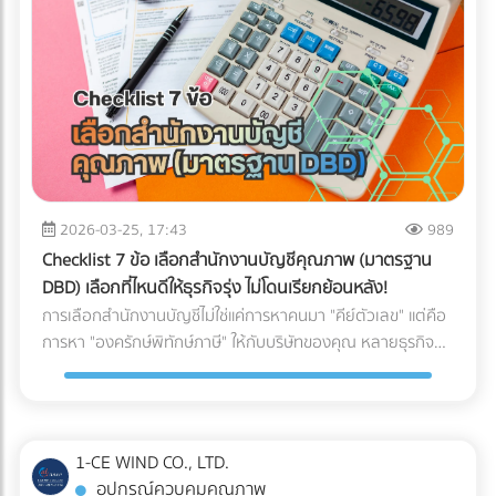
ให้พร้อมสำหรับการสเกลธุรกิจ บทสรุป: AI ไม่ได้ถูกสร้างมาเพื่อ
จับผิดคนทำถูก แต่สร้างมาเพื่อหา "ความย้อนแย้งของ Data"
ดังนั้น ตราบใดที่งบการเงินและเอกสารทางภาษีของคุณ
สอดคล้องกับความเป็นจริง AI ของสรรพากรก็ไม่ใช่เรื่องที่น่า
กลัวแต่อย่างใด ไม่แพ้คู่แข่ง ไม่พลาดเรื่องภาษี!
2026-03-25, 17:43
989
Checklist 7 ข้อ เลือกสำนักงานบัญชีคุณภาพ (มาตรฐาน
DBD) เลือกที่ไหนดีให้ธุรกิจรุ่ง ไม่โดนเรียกย้อนหลัง!
การเลือกสำนักงานบัญชีไม่ใช่แค่การหาคนมา "คีย์ตัวเลข" แต่คือ
การหา "องครักษ์พิทักษ์ภาษี" ให้กับบริษัทของคุณ หลายธุรกิจ
ต้องปิดตัวลงหรือเสียกำไรมหาศาลเพียงเพราะการจัดการบัญชีที่
ผิดพลาด วันนี้เราจะพาไปเจาะลึก 7 Checklist สำคัญในการเฟ้น
หา สำนักงานบัญชีคุณภาพ ตามเกณฑ์ของกรมพัฒนาธุรกิจการ
ค้า (DBD) เพื่อตอบคำถามที่ว่า "เลือกสำนักงานบัญชีที่ไหนดี" ให้
1-CE WIND CO., LTD.
คุ้มค่าและปลอดภัยที่สุด
อุปกรณ์ควบคุมคุณภาพ