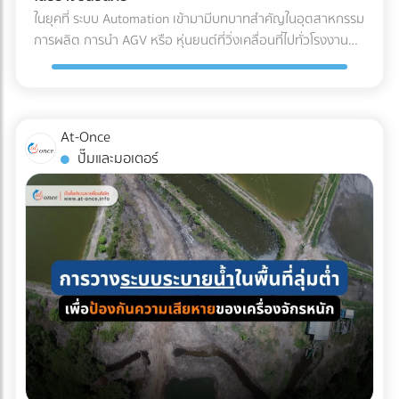
(Refrigerated Truck) ทันที เพื่อนำไปจัดเก็บในคลังสินค้าปรับ
ค่าน้ำมันและค่าล่วงเวลา (OT) ของคนขับรถ เลือกบริษัทรถเช่าที่
ในยุคที่ ระบบ Automation เข้ามามีบทบาทสำคัญในอุตสาหกรรม
อากาศของโรงงาน รอการเบิกจ่ายเข้าสู่สายพานการผลิตต่อไป
จดทะเบียนนิติบุคคล: ข้อนี้สำคัญที่สุด! เพื่อให้สามารถออก ใบ
การผลิต การนำ AGV หรือ หุ่นยนต์ที่วิ่งเคลื่อนที่ไปทั่วโรงงาน
ผลตอบแทนของการลงทุนใน Cold Chain สำหรับโรงงาน F&B
กำกับภาษีค่าเช่ารถ และทำเอกสารหัก ณ ที่จ่ายได้อย่างถูกต้อง
เข้ามาใช้งาน แต่คำถามที่วิศวกรและผู้จัดการโรงงานต้องตอบให้
หลายองค์กรอาจมองว่าค่าใช้จ่ายในระบบ Cold Chain Logistics
ตามกฎหมาย เช็กลิสต์เอกสารที่ HR และจัดซื้อต้องเตรียมให้ฝ่าย
ได้คือ... เราจะ วิธีเตรียมพื้นที่สำหรับ AGV อย่างไร เพื่อให้ ความ
นั้นสูงกว่าการขนส่งปกติ 20-30% แต่หากประเมินถึง ความคุ้มค่า
บัญชี: ใบเสนอราคา ใบกำกับภาษี เอกสารหัก ณ ที่จ่าย รายชื่อ
ปลอดภัยในโรงงาน อยู่ในระดับสูงสุด และมนุษย์สามารถทำงาน
รวม (Total Cost of Ownership) การลงทุนนี้คือการป้องกัน
พนักงานที่เข้าร่วม กำหนดการเดินทาง กำลังมองหาบริษัทรถเช่า
ร่วมกันได้อย่างไร้กังวล? 4 สิ่งที่โรงงานต้องเตรียม เมื่อเปลี่ยน
ความเสี่ยงที่คุ้มค่า: ลดอัตราของเสีย (Zero False Reject):
At-Once
เหมาคันสำหรับทริปต่อไปอยู่หรือเปล่า? เปรียบเทียบราคาและ
มาใช้ระบบรถลำเลียงอัตโนมัติ (AGV) การนำรถลำเลียงสินค้า
ป้องกันปัญหาสินค้าไม่ได้สเปก (Out of Spec) เมื่อมาถึงโรงงาน
ปั๊มและมอเตอร์
ค้นหาบริษัทให้ เช่ารถบัสนิติบุคคล ที่เชื่อถือได้ ออกใบกำกับภาษี
อัตโนมัติ (AGV) เข้ามาใช้วิ่งส่งของในคลังสินค้าช่วยลดแรงงาน
ซึ่งหากสีหรือกลิ่นเพี้ยนไป ฝ่าย QA/QC จะต้องตีกลับสินค้าทั้ง
ได้ 100% บนแพลตฟอร์ม At-Once ได้เลย
ได้มหาศาล แต่เนื่องจากหุ่นยนต์ประเภทนี้มีการเคลื่อนที่ตลอด
แบตช์ ทำให้เสียทั้งเงินและเวลา ความเสถียรของผลิตภัณฑ์
เวลา การเตรียมพื้นที่จึงต้องรัดกุมเป็นพิเศษ: เคลียร์สิ่งกีดขวาง
(Product Consistency): การใช้วัตถุดิบที่คุณภาพคงที่ ช่วยให้
และทำพื้นผิวให้เรียบ: ระบบนำทาง AGV ไม่ว่าจะเป็นแบบแถบแม่
โรงงานควบคุมมาตรฐานของสินค้าสำเร็จรูป (End-product) ได้
เหล็กหรือระบบนำทางด้วยเลเซอร์ (LiDAR) จะทำงานได้ดีที่สุดบน
ง่ายขึ้น ไม่ว่าจะเป็นเครื่องดื่มบรรจุขวด หรือเบเกอรี่ สีและรสชาติ
พื้นผิวที่เรียบ ไม่มีหลุมบ่อ และไม่มีเศษขยะบดบังเซนเซอร์ที่ตัวรถ
จะเหมือนเดิมทุกรอบการผลิต ยืดอายุการจัดเก็บ (Extended
กำหนดทางวิ่งและจัดระเบียบ Traffic: ต้องระบุเส้นทางการวิ่งของ
Shelf Life): มัทฉะที่ถูกควบคุมอุณหภูมิมาอย่างดีตั้งแต่ต้นทาง
AGV ให้ชัดเจน โดยเว้นระยะห่างจากทางเดินของมนุษย์
จะมีอายุการจัดเก็บในคลังสินค้าของโรงงานได้นานขึ้น ช่วยให้ฝ่าย
(Pedestrian Walkway) อย่างน้อย 0.5 เมตรตามมาตรฐาน และ
จัดซื้อบริหารจัดการรอบการสั่งซื้อ (Lead Time) ได้อย่างยืดหยุ่น
ต้องมีป้ายเตือนในจุดตัดหรือทางแยกที่หุ่นยนต์ต้องวิ่งผ่าน จัด
บทสรุป คุณภาพของเครื่องดื่มหรืออาหารรสมัทฉะ ไม่ได้เริ่มต้นที่
พื้นที่สถานีชาร์จไฟอัตโนมัติ (Charging Zone): รถ AGV ยุคใหม่
สายพานการผลิตในโรงงาน แต่เริ่มต้นตั้งแต่การเลือกใช้วัตถุดิบ