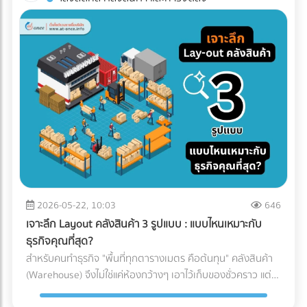
ทาง (เช่น โดนฝนสาด หรืออุณหภูมิเปลี่ยน) บทความนี้จะพาคุณ
โรงงานอาหาร? ค้นหาตัวแทนจำหน่ายเครื่องจักร และผู้ให้บริการ
ไปกางโพย ประเภทรถขนส่ง Logistics เพื่อให้คุณจับคู่สินค้ากับ
ระบบ Inspection Systems ระดับอุตสาหกรรม ที่ At-Once
ยานพาหนะได้อย่างถูกต้อง คุ้มค่า และตอบโจทย์ธุรกิจมากที่สุด
ทำไมฝ่ายจัดซื้อต้องซีเรียสเรื่อง "ประเภทรถขนส่ง"? การตัดสินใจ
เลือกรถขนส่งมีผลโดยตรงต่อกำไร (Profit Margin) ของบริษัท
เพราะรถแต่ละประเภทมีข้อจำกัดทางกฎหมายและลักษณะทาง
กายภาพที่ต่างกัน: กฎหมายน้ำหนักบรรทุก: รถแต่ละคันถูกจำกัด
น้ำหนักไม่ให้เกินมาตรฐาน หากฝ่าฝืน บริษัทของคุณอาจโดนค่า
ปรับมหาศาลและเสียประวัติ ข้อจำกัดเรื่องเวลาและเส้นทาง: รถ
บรรทุกขนาดใหญ่ (ตั้งแต่ 6 ล้อขึ้นไป) จะติดช่วงเวลาห้ามวิ่งใน
เขตกรุงเทพฯ และปริมณฑล หากสินค้าคุณต้องส่งด่วน การเลือก
รถผิดอาจทำให้ผิดนัดลูกค้าได้ เปิดโพย 5 ประเภทรถขนส่งยอด
ฮิต: สินค้าแบบไหน ใช้รถอะไร? เพื่อให้เห็นภาพชัดเจน เราขอแบ่ง
2026-05-22, 10:03
646
ประเภทรถที่ใช้บ่อยในวงการโลจิสติกส์ออกเป็น 5 ประเภทหลัก
เจาะลึก Layout คลังสินค้า 3 รูปแบบ : แบบไหนเหมาะกับ
ดังนี้: 1. รถกระบะตอนเดียว (ตู้ทึบ / คอก) ราชาแห่งความคล่อง
ธุรกิจคุณที่สุด?
ตัว วิ่งได้ตลอด 24 ชั่วโมง โดยไม่มีข้อจำกัดด้านเวลา เเละบรรทุก
สำหรับคนทำธุรกิจ "พื้นที่ทุกตารางเมตร คือต้นทุน" คลังสินค้า
น้ำหนักได้ประมาณ 1-2 ตัน (ขึ้นอยู่กับโครงสร้างและการดัดแปลง
(Warehouse) จึงไม่ใช่แค่ห้องกว้างๆ เอาไว้เก็บของชั่วคราว แต่
ของรถ ) ตู้ทึบ: เหมาะกับสินค้าที่ต้องการการปกป้องจากแดด ฝน
เป็นหัวใจสำคัญของระบบ Supply Chain พอๆกับการจัดการคลัง
และฝุ่นละออง 100% คอกเหล็ก: เหมาะกับสินค้าที่รูปทรงไม่