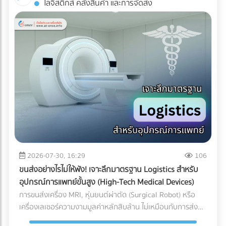
โลจิสติกส์ คลังสินค้า และการจัดส่ง
Industrial ESS ทำงานอย่างไร? ระบบนี้คือการรวมร่างกัน
AR: สัมผัสประสบการณ์ 3D โดยไม่ต้องโหลดแอปฯ ข้อเสียของ
ระหว่าง แผงโซลาร์เซลล์ (ผลิตไฟ) + อินเวอร์เตอร์แบบไฮบริด
การทำ AR ในอดีตคือลูกค้าต้องเสียเวลาดาวน์โหลด
(สลับแหล่งจ่ายไฟ) + แบตเตอรี่อุตสาหกรรม (กักเก็บไฟ) เมื่อมี
แอปพลิเคชัน (App-based AR) ซึ่งสร้างความรำคาญใจ แต่
ระบบ Industrial ESS เข้ามา โรงงานของคุณจะเสมือนมี UPS
Web-AR ทลายข้อจำกัดนั้นทิ้งไป เพียงแค่ลูกค้าใช้กล้องสมาร์ต
(เครื่องสำรองไฟ) ขนาดยักษ์คอยคุ้มกัน โดยระบบจะทำงานแบบไร้
โฟนสแกน QR Code บนโบรชัวร์ โมเดล 3D ของเครื่องจักรของ
รอยต่อ (Seamless Transition) เมื่อไฟจากการไฟฟ้าดับหรือ
คุณก็สามารถลอยขึ้นมาบนโต๊ะประชุมของพวกเขาได้ทันที! ทำไม
กระชาก ระบบจะสลับไปดึงกระแสไฟจากแบตเตอรี่มาจ่ายให้
ธุรกิจ B2B ถึงควรใช้ Web-AR ในสื่อสิ่งพิมพ์? ย่อของใหญ่ ให้มา
เครื่องจักรสำคัญ (Critical Loads) ทันทีในระดับเสี้ยววินาที ทำให้
อยู่บนโต๊ะประชุม: คุณไม่สามารถพกเครื่องจักรหนัก 2 ตันไปเสนอ
สายการผลิตเดินหน้าต่อไปได้โดยที่เครื่องจักรไม่สะดุด ทำไมปี
ขายลูกค้าได้ แต่ Web-AR ช่วยให้ลูกค้าซูมดูรายละเอียด รวมถึง
2026 ถึงเป็น "จังหวะทอง" ในการลงทุนระบบ ESS? หากย้อน
กลไกภายใน และหมุนดูสินค้าได้ 360 องศาผ่านมือถือหรือ Tablet
กลับไปช่วงปี 2021-2022 แบตเตอรี่อุตสาหกรรมยังมีราคาสูงลิ่ว
เปลี่ยนสิ่งพิมพ์ให้วัดผลได้ (Measurable ROI): โบรชัวร์ปกติเรา
จนหลายโรงงานถอดใจ แต่ในยุค 2026 เกมได้เปลี่ยนไปแล้วด้วย
ไม่รู้เลยว่าลูกค้าอ่านหน้าไหน แต่ Web-AR สามารถเก็บ Data ได้
ปัจจัยเหล่านี้: ราคาแบตเตอรี่ LFP ลดลงอย่างมีนัยสำคัญ:
ว่าลูกค้าสแกน QR Code จากพื้นที่ไหน สแกนกี่ครั้ง และใช้เวลาดู
2026-07-30, 16:29
106
เทคโนโลยีแบตเตอรี่ Lithium Iron Phosphate (LiFePO4)
โมเดล 3D นานเท่าไร สร้าง Wow Experience ทันที: ผู้บริหาร
ขนส่งอย่างไรไม่ให้พัง! เจาะลึกมาตรฐาน Logistics สำหรับ
สำหรับอุตสาหกรรม มีการผลิตในสเกลที่ใหญ่ขึ้นมาก ทำให้ราคา
B2B มีเวลาจำกัด การทำให้พวกเขา "ว้าว" ตั้งแต่ 10 วินาทีแรกที่
อุปกรณ์การแพทย์ขั้นสูง (High-Tech Medical Devices)
ต่อกิโลวัตต์-ชั่วโมง (kWh) ถูกลงกว่าอดีตเกือบ 40% แถมยังมี
เห็นสินค้า ช่วยเพิ่มโอกาสในการขอเข้าพบ (Pitching) ได้มหาศาล
การขนส่งเครื่อง MRI, หุ่นยนต์ผ่าตัด (Surgical Robot) หรือ
ความปลอดภัยสูง ไม่ติดไฟง่าย และอายุการใช้งานยาวนานกว่า
การลงทุนทำ Web-AR บนแคตตาล็อกสินค้าเพียงครั้งเดียว
เครื่องเลเซอร์ความงามมูลค่าหลักสิบล้าน ไม่เหมือนกับการส่ง
10,000 ไซเคิล (อ้างอิงจากรายงาน Bloomberg) ระบบ Peak
สามารถนำไปใช้งานซ้ำได้ทั้งในงานอีเวนต์ (Exhibition) และการ
พัสดุทั่วไป เพราะความเสียหายของเครื่องมือแพทย์ขั้นสูงเหล่านี้
Shaving หั่นค่าไฟ TOU แบบอัจฉริยะ: โรงงานส่วนใหญ่ใช้ค่าไฟ