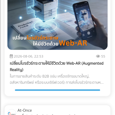
ผสานระบบ Solar Hybrid เข้ากับ ESS กลายเป็นจิ๊กซอว์ชิ้น
สำคัญที่เจ้าของโรงงานกำลังจับตามอง คำถามคือ... การลงทุน
ระบบนี้ "คุ้มทุน" จริงหรือไม่? บทความนี้จะพาคุณไปเจาะลึกทุกมิติ
ครับ "ต้นทุนแฝง" เมื่อเครื่องจักรสะดุด ที่บิลค่าไฟไม่ได้บอกคุณ
ก่อนจะตอบว่าแบตเตอรี่คุ้มไหม เราต้องประเมิน "ความสูญเสีย"
ที่แท้จริงเวลาโรงงานไฟดับกันก่อนครับ ซึ่งมักจะประกอบไปด้วย 3
ประเด็นที่รบกวนใจผู้บริหารหลายคน: วัตถุดิบที่ต้องเททิ้ง
(Wasted Raw Materials): สำหรับโรงงานพลาสติก อาหาร
หรือเคมีภัณฑ์ หากความร้อนตกหรือสายพานหยุดกะทันหัน
2026-08-06, 22:53
55
วัตถุดิบที่ค้างอยู่ในเครื่องจักรจะเสียหายและกลายเป็นของเสีย
เปลี่ยนโบรชัวร์กระดาษให้มีชีวิตด้วย Web-AR (Augmented
(Defect/Scrap) ทันที เวลาในการรีเซ็ตระบบ (Downtime &
Reality)
Restart Time): ไฟดับ 15 นาที ไม่ได้แปลว่ากลับมาผลิตต่อได้ใน
ในการขายสินค้าระดับ B2B (เช่น เครื่องจักรขนาดใหญ่,
นาทีที่ 16 เครื่องจักรขนาดใหญ่ CNC หรือเตาอบ ต้องใช้เวลา
อสังหาริมทรัพย์ หรือระบบเซิร์ฟเวอร์) การส่งโบรชัวร์กระดาษหนา
วอร์มอัปและตั้งค่าพารามิเตอร์ใหม่ ซึ่งอาจกินเวลาเป็นชั่วโมง ค่า
เตอะให้ผู้บริหารอ่าน มักจะจบลงที่ถังขยะ ในยุคที่คู่แข่งต่างนำ
ปรับและความเชื่อมั่น (Penalties & Reputation): การสะดุดของ
เสนอด้วยวิดีโอ 3D คำถามคือ... คุณจะทำอย่างไรให้โบรชัวร์
แผนการผลิตนำไปสู่การส่งมอบสินค้าล่าช้า (Late Delivery) ซึ่ง
กระดาษที่พิมพ์มาแล้ว สามารถปิดการขายลูกค้าองค์กรได้? และ
อาจโดนลูกค้ารายใหญ่ปรับ หรือร้ายแรงที่สุดคือถูกตัดออกจาก
คำตอบในปี 2026 คือการผสานสื่อออฟไลน์เข้ากับโลกดิจิทัลด้วย
At-Once
Supply Chain นวัตกรรมเปลี่ยนเกม: Solar Hybrid +
เทคโนโลยี Web-AR (Web-based Augmented Reality) Web-