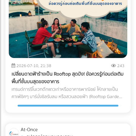
(Blockchain Tracing) ได้อย่างแม่นยำ อย่ารอให้จดหมาย
"กระดาษ" และ "หมึกพิมพ์" กระดาษ FSC (Forest Stewardship
ประเมินภาษีย้อนหลังส่งมาถึงบริษัท! การป้องกันที่ดีที่สุดคือการ
Council): คือกระดาษที่ได้รับการรับรองว่ามาจากป่าปลูกเชิง
วางโครงสร้างระบบบัญชีที่โปร่งใสและถูกต้องตามกฎหมาย หาก
พาณิชย์ที่มีการจัดการอย่างยั่งยืน ไม่ตัดไม้ทำลายป่า การใช้
คุณต้องการเปลี่ยนผู้ทำบัญชี หรือกำลังมองหาสำนักงานบัญชีที่
สัญลักษณ์ FSC บนบรรจุภัณฑ์คือใบผ่านทางชั้นดีที่ช่วยให้สินค้า
เชี่ยวชาญ โดยเฉพาะการวางแผนภาษีองค์กรยุคใหม่... เข้ามา
ของคุณส่งออกไปยังยุโรปและอเมริกาได้โดยไม่ถูกตั้งคำถาม หมึก
เลือกเปรียบเทียบผู้เชี่ยวชาญตัวจริงได้ที่ At-once เพื่อหมดห่วง
ถั่วเหลือง (Soy Ink): หมึกพิมพ์แบบดั้งเดิม (Petroleum-based)
เรื่องภาษี แล้วโฟกัสกับการเติบโตของธุรกิจได้อย่างเต็มที่!
มีสาร VOCs (Volatile Organic Compounds) สูง ซึ่งเป็นก๊าซ
เรือนกระจกและเป็นอุปสรรคต่อกระบวนการรีไซเคิลกระดาษ ใน
ขณะที่ Soy Ink ทำจากน้ำมันพืช ย่อยสลายได้ทางชีวภาพ และ
2026-07-10, 21:38
243
ทำให้กระดาษถูกนำไปรีไซเคิลใหม่ได้ง่ายขึ้นมาก Key Insight: การ
เปลี่ยนดาดฟ้าร้างเป็น Rooftop สุดปัง! ข้อควรรู้ก่อนต่อเติม
เปลี่ยนมาใช้ Soy Ink ไม่ได้ทำให้สีสันของบรรจุภัณฑ์ดรอปลง ใน
พื้นที่ชั้นบนสุดของอาคาร
ทางกลับกัน เม็ดสีในน้ำมันถั่วเหลืองยังช่วยให้งานพิมพ์มีความ
เทรนด์การรีโนเวทตึกแถวเก่าหรืออาคารพาณิชย์ ให้กลายเป็น
สดใสและคมชัดมากกว่าหมึกปิโตรเลียมในบางเฉดสีอีกด้วย ข้อ
คาเฟ่ชิคๆ บาร์นั่งชิลรับลม หรือสวนลอยฟ้า (Rooftop Garden)
แตกต่างระหว่าง หมึกดั้งเดิม Vs. Soy Ink ยกระดับบรรจุภัณฑ์
กำลังได้รับความนิยมอย่างมากในยุคปัจจุบัน พื้นที่ดาดฟ้าที่เคย
ของคุณ เพื่อพิชิตใจลูกค้ารายใหญ่ อย่าปล่อยให้บรรจุภัณฑ์แบบ
ถูกปล่อยทิ้งร้างให้ฝุ่นเกาะ สามารถพลิกโฉมเป็นจุดขายหลัก
เดิมๆ กลายเป็นต้นทุนภาษีคาร์บอนที่บานปลาย หากคุณกำลัง
(Highlight) ที่ดึงดูดลูกค้าและสร้างมูลค่าเพิ่มให้กับธุรกิจได้อย่าง
มองหาโรงพิมพ์ที่ได้มาตรฐาน FSC และเชี่ยวชาญการใช้หมึก Soy
มหาศาล แต่การเสกพื้นที่เปิดโล่งให้กลายเป็น Rooftop สุดปังนั้น
At-Once
Ink ระดับอุตสาหกรรม เข้ามาค้นหาและเปรียบเทียบพาร์ทเนอร์โรง
ไม่ได้มีแค่เรื่องของการเลือกเฟอร์นิเจอร์สวยๆ หรือจัดแสงไฟให้