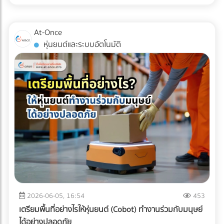
เหล่านี้คือเครื่องมือในการบริหารจัดการภาษีที่มีประสิทธิภาพในปี
การตามแก้ปัญหาที่ปลายทางอย่างแน่นอน
การขนส่งแบบ Cold Chain สำหรับมัทฉะ ไม่ใช่แค่การนำสินค้าไป
2026 หลายองค์กรอาจยังไม่ทราบว่า ค่าใช้จ่ายในการเช่ารถบัส
แช่ตู้เย็น แต่คือการ "ควบคุมอุณหภูมิและความชื้นให้คงที่แบบไร้
หรือ เช่ารถทัวร์ สามารถนำไปเป็นรายจ่ายเพื่อหักภาษีบริษัทได้
At-Once
รอยต่อ" (Seamless Temperature Control) ตั้งแต่หน้าฟาร์มที่
หากมีการวางแผนอย่างถูกต้องตามข้อกำหนดของกรม
หุ่นยนต์และระบบอัตโนมัติ
ญี่ปุ่นจนถึงประตูโรงงานในไทย 1. Origin (ต้นทางที่ญี่ปุ่น):
สรรพากร เงื่อนไขการนำค่าใช้จ่าย Outing & CSR ไปหักภาษี
กระบวนการเริ่มต้นตั้งแต่หลังจากการบด ผงมัทฉะจะถูกบรรจุใน
บริษัท การจะตอบคำถามว่า "เช่ารถบัสจัดสัมมนา หักภาษีได้
ถุงฟอยล์ทึบแสงแบบสุญญากาศ หรือซีลพร้อมซองดูดออกซิเจน
ไหม?" ต้องพิจารณาเงื่อนไขหลัก ดังนี้: ต้องมีวัตถุประสงค์เพื่อ
ทันที จากนั้นจะถูกนำไปจัดเก็บในคลังสินค้าควบคุมอุณหภูมิ (มัก
การพัฒนาบุคลากร: กิจกรรมต้องมีกำหนดการ (Itinerary)
จะต่ำกว่า 15°C หรือในบางเกรดอาจติดลบ) 2. Transit (ระหว่าง
ชัดเจน เช่น มีการอบรมสัมมนา หรือทำกิจกรรม CSR ที่เป็น
การเดินทาง): การขนส่งทางเรือ (Ocean Freight) จากญี่ปุ่นมา
ประโยชน์ต่อสังคม เป็นสิทธิประโยชน์ที่พนักงานทุกคนเข้าถึงได้:
ไทยใช้เวลาประมาณ 10-14 วัน หากใช้ตู้คอนเทนเนอร์ปกติ (Dry
ต้องเป็นการจัดเลี้ยงหรือสวัสดิการที่ให้สิทธิพนักงานทุกคนอย่าง
Container) อุณหภูมิภายในตู้อาจพุ่งสูงถึง 50-60°C ในตอน
เท่าเทียม ไม่เลือกปฏิบัติเฉพาะกลุ่ม มีหลักฐานการจ่ายเงินที่ถูก
กลางวัน ซึ่งจะอบผงมัทฉะจนเสื่อมสภาพทั้งหมด ธุรกิจ B2B จึง
ต้อง: ต้องมีใบกำกับภาษี/ใบเสร็จรับเงินที่ระบุชื่อบริษัทของคุณ
ต้องเลือกใช้ ตู้คอนเทนเนอร์ควบคุมอุณหภูมิ (Reefer
อย่างครบถ้วน 3 เทคนิคเช่ารถทัวร์เหมาคันให้ "ประหยัดงบ" และ
Container) ที่สามารถตั้งค่าอุณหภูมิให้คงที่ตลอดการเดินทาง
ถูกต้องตามกฎหมาย การประเมินจำนวนคนและประเภทรถ
ฝ่ามหาสมุทร 3. Destination (ปลายทางที่ไทย): เมื่อสินค้าถึง
(Capacity Planning): เลือกรถให้พอดีกับจำนวนคน เช่น
ท่าเรือประเทศไทย ความท้าทายคือ "อุณหภูมิภายนอกที่ร้อนจัด"
พนักงาน 20 คน ควรเลือกมินิบัสแทนรถบัสขนาด 40 ที่นั่ง เพื่อ
2026-06-05, 16:54
453
กระบวนการเคลียร์สินค้าทางศุลกากร (Customs Clearance)
ลดค่าใช้จ่ายส่วนเกิน การคำนวณเส้นทางและจุดแวะพัก: วางแผน
เตรียมพื้นที่อย่างไรให้หุ่นยนต์ (Cobot) ทำงานร่วมกับมนุษย์
ต้องทำอย่างรวดเร็ว และขนถ่ายสินค้าขึ้นรถบรรทุกห้องเย็น
เส้นทางให้ชัดเจนเพื่อหลีกเลี่ยงการวิ่งรถอ้อม ซึ่งจะช่วยลดต้นทุน
ได้อย่างปลอดภัย