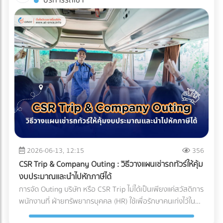
บริการรถเช่า
(Compliance Risks) ในปี 2026 ทั่วโลกหันมาใช้น้ำยาแอร์รักษ์
บริหารจัดการซัพพลายเชนที่ถูกต้อง สิ่งที่ส่งมาถึงหน้าโรงงาน
บรรจุภัณฑ์ (Sealing) จะต้องดำเนินการให้เสร็จสิ้นภายใน
โลก (Eco-Friendly Refrigerants) ซึ่งมักจะมีแรงดันสูงกว่า
อาจกลายเป็นเพียง "ผงชาสีหม่น" ที่สูญเสียทั้งเอกลักษณ์และ
Cleanroom ทั้งหมด บรรจุภัณฑ์ที่ใช้มักเป็นถุงฟอยล์หรือถุง
น้ำยาแอร์ยุคเก่า ชิ้นส่วนราคาถูกอาจไม่ได้ถูกออกแบบมาเพื่อ
มูลค่า กุญแจสำคัญที่อยู่เบื้องหลังการคงสภาพความสดใหม่ สี
Tyvek ที่ได้มาตรฐานการแพทย์ เมื่อซีลปิดผนึกเรียบร้อยแล้ว จึง
รองรับสเปกใหม่นี้ ทำให้ไม่ผ่านมาตรฐานความปลอดภัย
เขียวสว่าง และกลิ่นอูมามิของมัทฉะไว้ได้อย่างสมบูรณ์แบบ คือ
จะสามารถนำชิ้นงานนั้นออกจาก Cleanroom สู่คลังสินค้าปกติ
นอกจากนี้ หากซัพพลายเออร์ต้นทางไม่มีระบบจัดการสิ่ง
ระบบขนส่งที่เรียกว่า Cold Chain Logistics (ระบบห่วงโซ่ความ
ได้ บทสรุป: ความมั่นใจที่ส่งต่อถึงมือผู้ป่วย การลงทุนสร้างและ
แวดล้อมที่ดี โรงงานก็อาจเผชิญความยากลำบากในการขอใบรับ
เย็น) ทำไม "มัทฉะ" ถึงต้องการการดูแลระดับพิเศษ? ก่อนจะเข้าใจ
บำรุงรักษา Cleanroom มีต้นทุนที่สูงมาก ทั้งค่าระบบปรับอากาศ
รองสากลเพื่อส่งออกสินค้าไปต่างประเทศ บทสรุป: การเปลี่ยน
ความสำคัญของการขนส่ง ต้องเข้าใจธรรมชาติของผงมัทฉะ
ค่าชุดป้องกัน (Gowning) และการตรวจสอบมาตรฐานประจำปี แต่
มุมมองจาก "ราคา" สู่ "ความคุ้มค่า" แบรนด์ผู้ผลิตเครื่องปรับ
ก่อน มัทฉะคือการนำใบชาทั้งใบไปบดละเอียดด้วยโม่หินจนเป็นผง
สำหรับอุตสาหกรรมการแพทย์ นี่คือการลงทุนที่ประเมินค่าไม่ได้
อากาศชั้นนำระดับโลก ล้วนเข้าใจถึงกฎข้อนี้ดี พวกเขาจึงมักไม่
ขนาดไมครอน ทำให้ตัวผงชามีพื้นที่ผิวสัมผัสกับอากาศมาก ศัตรู
สำหรับฝ่ายจัดซื้อหรือเจ้าของแบรนด์อุปกรณ์การแพทย์ การ
ประนีประนอมกับชิ้นส่วนกลไกที่อยู่ภายใน และเจาะจงเลือกใช้ผู้
ตัวร้ายที่ทำลายคุณภาพของมัทฉะมีอยู่ 3 ประการหลัก: ความ
เลือกพาร์ทเนอร์ หรือ OEM โรงงานพลาสติกที่ได้รับการรับรอง
ผลิตชิ้นส่วน (OEM) ที่มีกระบวนการตรวจสอบคุณภาพแบบ
ร้อน (Heat): อุณหภูมิที่สูงเกินไปจะเร่งกระบวนการสลายตัวของ
มาตรฐาน Cleanroom (ISO 14644) และระบบบริหารงาน
100% และยึดมั่นในมาตรฐานระดับสูง (เช่น Japanese Quality
คลอโรฟิลล์ (Chlorophyll) ทำให้สีเขียวสว่างสดใส (Vibrant
คุณภาพสำหรับเครื่องมือแพทย์ (ISO 13485) ไม่เพียงแต่ช่วยลด
Standards หรือมาตรฐาน ISO) เท่านั้น การเปลี่ยนมุมมองจาก
Green) กลายเป็นสีเหลืองอมน้ำตาล (Yellowish-brown)
2026-06-13, 12:15
356
ความเสี่ยงในการถูกตีกลับสินค้า (Product Recall) แต่ยัง
การหา "อะไหล่ที่ถูกที่สุด" เป็น "อะไหล่ที่ลดความเสี่ยงได้มากที่สุด"
ออกซิเจน (Oxygen): ทำให้เกิดปฏิกิริยาออกซิเดชัน (Oxidation)
เป็นการสร้างความมั่นใจสูงสุดว่า ผลิตภัณฑ์ของคุณจะปลอดภัย
CSR Trip & Company Outing : วิธีวางแผนเช่ารถทัวร์ให้คุ้ม
คือกุญแจสำคัญที่ทำให้องค์กรเติบโตอย่างยั่งยืน การเลือก
ซึ่งจะทำลายสารประกอบที่ให้กลิ่นหอม (Aroma) และสารต้าน
และพร้อมช่วยชีวิตผู้ป่วยได้อย่างแท้จริง
งบประมาณและนำไปหักภาษีได้
ซัพพลายเออร์จึงไม่ใช่แค่การเปรียบเทียบใบเสนอราคา แต่คือการ
อนุมูลอิสระ (Catechins) ทำให้รสชาติอูมามิหายไป และเกิดความ
การจัด Outing บริษัท หรือ CSR Trip ไม่ได้เป็นเพียงแค่สวัสดิการ
มองหา "พาร์ทเนอร์เชิงกลยุทธ์" ที่สามารถช่วยควบคุม Total
ขมฝาดขึ้นมาแทน ความชื้นและแสง (Moisture & Light): เร่งการ
พนักงานที่ ฝ่ายทรัพยากรบุคคล (HR) ใช้เพื่อรักษาคนเก่งไว้ใน
Cost of Ownership ได้อย่างแท้จริง ท้ายที่สุดแล้ว การลงทุนกับ
เติบโตของจุลินทรีย์ และทำให้สีของชาซีดจางลงอย่างรวดเร็ว
องค์กรเท่านั้น แต่ในมุมมองของผู้บริหารและฝ่ายบัญชี กิจกรรม
ชิ้นส่วนที่มีคุณภาพตั้งแต่ต้นทาง ย่อมเป็นทางเลือกที่คุ้มค่ากว่า
Cold Chain Logistics ทำงานอย่างไรในเส้นทาง ญี่ปุ่น-ไทย?