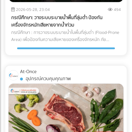
จะวิ่งกลับไปชาร์จแบตเตอรี่เองเมื่อแบตใกล้หมด พื้นที่นี้ต้องมีการ
และการบริหารจัดการ Supply Chain สำหรับองค์กรและโรงงานผู้
ระบายอากาศที่ดีเนื่องจากมีความร้อนสูง และต้องติดตั้งระบบตัด
2026-05-28, 23:04
494
ผลิต การทำความเข้าใจระบบ Cold Chain Logistics และการ
ไฟฉุกเฉิน ตรวจสอบระบบเซนเซอร์กันชน (Safety Laser
เลือกพาร์ทเนอร์ผู้นำเข้าที่มีมาตรฐานการควบคุมอุณหภูมิที่
กรณีศึกษา: วางระบบระบายน้ำพื้นที่ลุ่มต่ำ ป้องกัน
Scanner): ก่อนปล่อยรถวิ่งจริง ต้องทดสอบระบบตรวจจับสิ่ง
รัดกุมและสามารถตรวจสอบย้อนกลับได้ (Traceability) จึงเป็น
เครื่องจักรหนักเสียหายจากน้ำท่วม
กีดขวางของรถ AGV ว่าสามารถเบรกหรือชะลอความเร็วได้ทัน
กลยุทธ์สำคัญที่จะช่วยปกป้องคุณภาพของสินค้า รักษากำไร และ
กรณีศึกษา : การวางระบบระบายน้ำในพื้นที่ลุ่มต่ำ (Flood-Prone
ท่วงทีเมื่อมีพนักงานเดินตัดหน้าตาม มาตรฐานความปลอดภัย
สร้างความไว้วางใจให้กับผู้บริโภคได้อย่างยั่งยืน
Area) เพื่อป้องกันความเสียหายของเครื่องจักรหนัก ภัย
AGV ISO 3691-4 กำลังมองหาผู้เชี่ยวชาญด้านระบบ AGV หรือ
ธรรมชาติและฝนตกหนัก เป็นฝันร้ายของผู้รับเหมาและเจ้าของ
อยากเปลี่ยนคลังสินค้าเป็น Smart Warehouse? ค้นหาและ
โครงการก่อสร้าง โดยเฉพาะเมื่อไซต์งานตั้งอยู่ใน พื้นที่ลุ่มต่ำ
เปรียบเทียบบริษัทรับติดตั้งระบบหุ่นยนต์คลังสินค้า (System
ปัญหาน้ำท่วมไซต์งานไม่เพียงแต่ทำให้โครงการล่าช้า แต่ยังสร้าง
Integrator) ที่ได้มาตรฐานได้แล้ววันนี้ที่ At-Once
ความเสียหายหลักล้านบาทหาก เครื่องจักรหนัก เช่น รถขุดดิน
At-Once
หรือรถตอกเสาเข็ม จมน้ำ นี่คือกรณีศึกษาและบทเรียนการจัดการ
อุปกรณ์ควบคุมคุณภาพ
พื้นที่ก่อสร้าง ว่าด้วย วิธีป้องกันเครื่องจักรเสียหายจากน้ำท่วม
ด้วยการวาง ระบบระบายน้ำ (Drainage System) อย่างมืออาชีพ
ปัญหาและความท้าทายของพื้นที่ลุ่มต่ำ ไซต์งานในพื้นที่ลุ่มต่ำมัก
เผชิญกับสภาพดินเหนียวที่อุ้มน้ำ (ไม่ซึมน้ำ) และมีระดับน้ำใต้ดิน
สูง เมื่อเกิดฝนตกหนัก น้ำจะขังตัวอย่างรวดเร็ว ทำให้ดินทรุดตัว
เครื่องจักรหนักติดหล่ม และเกิด Downtime หรือเวลาที่สูญเปล่า
ของโครงการที่ประเมินค่าไม่ได้ กล่าวคือ ปัญหาน้ำท่วมขังในพื้นที่
ลุ่มต่ำ ไม่ได้สร้างความเสียหายแค่ค่าซ่อมบำรุงเครื่องจักรเท่านั้น