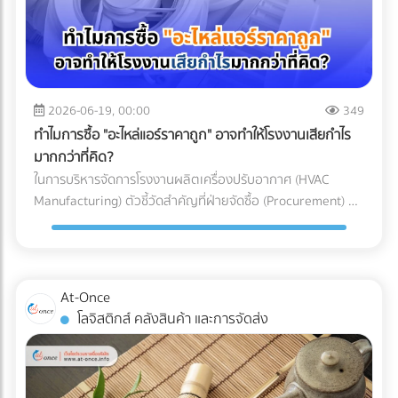
อากาศประสิทธิภาพสูง (HEPA หรือ ULPA Filters) เพื่อดักจับ
เข้าใจเทคโนโลยี Mono-material เพื่อผลักดันให้ธุรกิจของคุณ
ทาง (Restricted Goods Licenses) สินค้าหลายประเภทไม่
อนุภาคขนาดเล็กที่มองไม่เห็นด้วยตาเปล่า สำหรับการผลิต
เติบโตได้อย่างยั่งยืน ทั้งในแง่ของผลกำไรและการดูแลโลกใบนี้
สามารถนำเข้าได้ทันทีแม้จะจ่ายภาษีครบแล้วก็ตาม แต่ต้องมีใบ
พลาสติก Medical Grade (เช่น กระบอกฉีดยา, สายน้ำเกลือ,
การเลือกบรรจุภัณฑ์อาหารแช่แข็งที่ตอบโจทย์ทั้งนโยบาย ESG
อนุญาตจากหน่วยงานที่เกี่ยวข้อง เช่น อย. (FDA), มอก. (TISI),
หรือชิ้นส่วนรากฟันเทียม) มาตรฐานห้องปลอดเชื้อที่นิยมใช้มักจะ
และความปลอดภัยทางวิศวกรรม ไม่ใช่เรื่องที่ควรลองผิดลองถูก
หรือกรมวิชาการเกษตร ความเสี่ยง: หากธุรกิจสั่งของเข้ามาถึง
อ้างอิงตามมาตรฐาน ISO 14644-1 โดยระดับที่พบได้บ่อยใน
คุณต้องการพาร์ทเนอร์ที่มีความเชี่ยวชาญตัวจริง เพื่อมาช่วย
ท่าเรือแล้วเพิ่งทราบว่าต้องใช้ใบอนุญาต สินค้าจะถูกอายัดไว้ที่
โรงงานผลิตเครื่องมือแพทย์คือ ISO Class 7 และ ISO Class 8
2026-06-19, 00:00
349
ลดความเสี่ยง ป้องกันสินค้าเสียหาย และควบคุมต้นทุนของ
ท่าเรือทันที สิ่งที่ตามมาคือ ค่าเสียเวลาพื้นที่ท่าเรือ
ซึ่งมีการจำกัดจำนวนอนุภาคในอากาศอย่างรัดกุม เพื่อให้มั่นใจว่า
โรงงาน ไม่ต้องเสียเวลาค้นหาซัพพลายเออร์ทีละเจ้าให้เหนื่อย
ทำไมการซื้อ "อะไหล่แอร์ราคาถูก" อาจทำให้โรงงานเสียกำไร
(Demurrage) และ ค่าเสียเวลาตู้ (Detention) ที่วิ่งเดินหน้าทุกวัน
ชิ้นงานจะสะอาดที่สุด 3 เหตุผลที่ Cleanroom ขาดไม่ได้ในการ
เพราะที่ At-Once เราได้รวบรวมรายชื่อบริษัทและโรงงานชั้นนำ
มากกว่าที่คิด?
(มักเริ่มต้นที่หลักพันและพุ่งสูงขึ้นเรื่อยๆ ต่อตู้ต่อวัน) หากขอใบ
ผลิตอุปกรณ์การแพทย์ ทำไมโรงงานรับฉีดพลาสติก (Injection
กว่า 1,000 แห่งที่ให้บริการเกี่ยวข้องกับบรรจุภัณฑ์อย่างครบ
ในการบริหารจัดการโรงงานผลิตเครื่องปรับอากาศ (HVAC
อนุญาตไม่ทัน สินค้านั้นอาจถูกบังคับส่งกลับประเทศต้นทางหรือ
Molding) ทั่วไป ถึงไม่สามารถผลิตอุปกรณ์การแพทย์ได้? คำ
วงจรไว้ให้คุณแล้ว คลิกที่นี่!
Manufacturing) ตัวชี้วัดสำคัญที่ฝ่ายจัดซื้อ (Procurement) มัก
ถูกทำลายทิ้ง เปรียบเทียบชัดๆ: ทำเอง vs. ใช้ผู้เชี่ยวชาญ เพื่อชี้
ตอบอยู่ในความเข้มงวด 3 ประการดังต่อไปนี้: 1. การควบคุม
ถูกกดดันเสมอคือ "การลดต้นทุน (Cost Reduction)" เพื่อเพิ่ม
ให้เห็นภาพชัดเจนว่าทำไมการจ้าง Freight Forwarder หรือ
ปริมาณเชื้อจุลินทรีย์ (Bioburden Control) ก่อนที่อุปกรณ์
อัตรากำไรขั้นต้นให้กับองค์กร การมองหาซัพพลายเออร์ที่เสนอ
ตัวแทนออกของที่ได้มาตรฐาน จึงเป็นการลงทุนที่คุ้มค่ากว่า ลอง
พลาสติกจะถูกส่งไปฆ่าเชื้อด้วยรังสีแกมมา (Gamma) หรือก๊าซ
ราคา "ชิ้นส่วนอะไหล่ (AC Parts)" ได้ถูกที่สุด จึงดูเหมือนจะเป็น
พิจารณาตารางเปรียบเทียบนี้: บทสรุป: การป้องกันย่อมถูกกว่า
เอทิลีนออกไซด์ (EtO) อุปกรณ์เหล่านั้นจะต้องมีปริมาณเชื้อ
ทางออกที่สมเหตุสมผล... แต่ในโลกของการผลิตระดับ
การตามแก้ปัญหา ในอุตสาหกรรมโลจิสติกส์ มีประโยคคลาสสิกที่
At-Once
จุลินทรีย์เริ่มต้น (Bioburden) ต่ำที่สุดเท่าที่จะทำได้ การผลิตชิ้น
อุตสาหกรรม การตัดสินใจด้วย "ราคาป้าย" เพียงอย่างเดียว
ว่า "ปัญหาหน้าด่านศุลกากร เป็นปัญหาที่จ่ายแพงที่สุด" การ
โลจิสติกส์ คลังสินค้า และการจัดส่ง
ส่วนพลาสติกภายใน Cleanroom จะช่วยลดความเสี่ยงที่
อาจนำมาซึ่ง "ต้นทุนแฝง (Hidden Costs)" มหาศาลที่กัดกินกำไร
ทำงานร่วมกับ Freight Forwarder ที่มีประสบการณ์ ไม่ใช่แค่การ
แบคทีเรีย เชื้อรา หรือไวรัส จะเกาะติดลงบนผิวของพลาสติก ซึ่ง
ของบริษัทในระยะยาวโดยที่คุณไม่รู้ตัว 3 ต้นทุนแฝงสุดอันตราย
จ้างคนมาเดินเอกสาร แต่คือการจ้าง "ที่ปรึกษาทางกฎหมายและผู้
ช่วยให้กระบวนการฆ่าเชื้อในขั้นตอนสุดท้ายมีประสิทธิภาพ
จากการใช้อะไหล่แอร์ที่ไม่ได้มาตรฐาน การประกอบเครื่องปรับ
บริหารความเสี่ยง" ให้กับซัพพลายเชนของคุณ พวกเขาจะทำ
สมบูรณ์แบบ 100% 2. การป้องกันอนุภาคแปลกปลอม
อากาศหนึ่งเครื่องประกอบไปด้วยชิ้นส่วนกลไก (Mechanical
หน้าที่เป็นเกราะป้องกัน สแกนความผิดพลาดตั้งแต่ก่อนที่สินค้าจะ