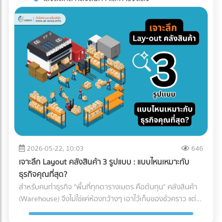
ทาง (เช่น โดนฝนสาด หรืออุณหภูมิเปลี่ยน) บทความนี้จะพาคุณ
โรงงานอาหาร? ค้นหาตัวแทนจำหน่ายเครื่องจักร และผู้ให้บริการ
ไปกางโพย ประเภทรถขนส่ง Logistics เพื่อให้คุณจับคู่สินค้ากับ
ระบบ Inspection Systems ระดับอุตสาหกรรม ที่ At-Once
ยานพาหนะได้อย่างถูกต้อง คุ้มค่า และตอบโจทย์ธุรกิจมากที่สุด
ทำไมฝ่ายจัดซื้อต้องซีเรียสเรื่อง "ประเภทรถขนส่ง"? การตัดสินใจ
เลือกรถขนส่งมีผลโดยตรงต่อกำไร (Profit Margin) ของบริษัท
เพราะรถแต่ละประเภทมีข้อจำกัดทางกฎหมายและลักษณะทาง
กายภาพที่ต่างกัน: กฎหมายน้ำหนักบรรทุก: รถแต่ละคันถูกจำกัด
น้ำหนักไม่ให้เกินมาตรฐาน หากฝ่าฝืน บริษัทของคุณอาจโดนค่า
ปรับมหาศาลและเสียประวัติ ข้อจำกัดเรื่องเวลาและเส้นทาง: รถ
บรรทุกขนาดใหญ่ (ตั้งแต่ 6 ล้อขึ้นไป) จะติดช่วงเวลาห้ามวิ่งใน
เขตกรุงเทพฯ และปริมณฑล หากสินค้าคุณต้องส่งด่วน การเลือก
รถผิดอาจทำให้ผิดนัดลูกค้าได้ เปิดโพย 5 ประเภทรถขนส่งยอด
ฮิต: สินค้าแบบไหน ใช้รถอะไร? เพื่อให้เห็นภาพชัดเจน เราขอแบ่ง
2026-05-22, 10:03
646
ประเภทรถที่ใช้บ่อยในวงการโลจิสติกส์ออกเป็น 5 ประเภทหลัก
เจาะลึก Layout คลังสินค้า 3 รูปแบบ : แบบไหนเหมาะกับ
ดังนี้: 1. รถกระบะตอนเดียว (ตู้ทึบ / คอก) ราชาแห่งความคล่อง
ธุรกิจคุณที่สุด?
ตัว วิ่งได้ตลอด 24 ชั่วโมง โดยไม่มีข้อจำกัดด้านเวลา เเละบรรทุก
สำหรับคนทำธุรกิจ "พื้นที่ทุกตารางเมตร คือต้นทุน" คลังสินค้า
น้ำหนักได้ประมาณ 1-2 ตัน (ขึ้นอยู่กับโครงสร้างและการดัดแปลง
(Warehouse) จึงไม่ใช่แค่ห้องกว้างๆ เอาไว้เก็บของชั่วคราว แต่
ของรถ ) ตู้ทึบ: เหมาะกับสินค้าที่ต้องการการปกป้องจากแดด ฝน
เป็นหัวใจสำคัญของระบบ Supply Chain พอๆกับการจัดการคลัง
และฝุ่นละออง 100% คอกเหล็ก: เหมาะกับสินค้าที่รูปทรงไม่