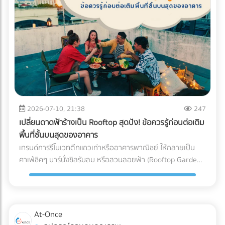
(Blockchain Tracing) ได้อย่างแม่นยำ อย่ารอให้จดหมาย
"กระดาษ" และ "หมึกพิมพ์" กระดาษ FSC (Forest Stewardship
ประเมินภาษีย้อนหลังส่งมาถึงบริษัท! การป้องกันที่ดีที่สุดคือการ
Council): คือกระดาษที่ได้รับการรับรองว่ามาจากป่าปลูกเชิง
วางโครงสร้างระบบบัญชีที่โปร่งใสและถูกต้องตามกฎหมาย หาก
พาณิชย์ที่มีการจัดการอย่างยั่งยืน ไม่ตัดไม้ทำลายป่า การใช้
คุณต้องการเปลี่ยนผู้ทำบัญชี หรือกำลังมองหาสำนักงานบัญชีที่
สัญลักษณ์ FSC บนบรรจุภัณฑ์คือใบผ่านทางชั้นดีที่ช่วยให้สินค้า
เชี่ยวชาญ โดยเฉพาะการวางแผนภาษีองค์กรยุคใหม่... เข้ามา
ของคุณส่งออกไปยังยุโรปและอเมริกาได้โดยไม่ถูกตั้งคำถาม หมึก
เลือกเปรียบเทียบผู้เชี่ยวชาญตัวจริงได้ที่ At-once เพื่อหมดห่วง
ถั่วเหลือง (Soy Ink): หมึกพิมพ์แบบดั้งเดิม (Petroleum-based)
เรื่องภาษี แล้วโฟกัสกับการเติบโตของธุรกิจได้อย่างเต็มที่!
มีสาร VOCs (Volatile Organic Compounds) สูง ซึ่งเป็นก๊าซ
เรือนกระจกและเป็นอุปสรรคต่อกระบวนการรีไซเคิลกระดาษ ใน
ขณะที่ Soy Ink ทำจากน้ำมันพืช ย่อยสลายได้ทางชีวภาพ และ
2026-07-10, 21:38
247
ทำให้กระดาษถูกนำไปรีไซเคิลใหม่ได้ง่ายขึ้นมาก Key Insight: การ
เปลี่ยนดาดฟ้าร้างเป็น Rooftop สุดปัง! ข้อควรรู้ก่อนต่อเติม
เปลี่ยนมาใช้ Soy Ink ไม่ได้ทำให้สีสันของบรรจุภัณฑ์ดรอปลง ใน
พื้นที่ชั้นบนสุดของอาคาร
ทางกลับกัน เม็ดสีในน้ำมันถั่วเหลืองยังช่วยให้งานพิมพ์มีความ
เทรนด์การรีโนเวทตึกแถวเก่าหรืออาคารพาณิชย์ ให้กลายเป็น
สดใสและคมชัดมากกว่าหมึกปิโตรเลียมในบางเฉดสีอีกด้วย ข้อ
คาเฟ่ชิคๆ บาร์นั่งชิลรับลม หรือสวนลอยฟ้า (Rooftop Garden)
แตกต่างระหว่าง หมึกดั้งเดิม Vs. Soy Ink ยกระดับบรรจุภัณฑ์
กำลังได้รับความนิยมอย่างมากในยุคปัจจุบัน พื้นที่ดาดฟ้าที่เคย
ของคุณ เพื่อพิชิตใจลูกค้ารายใหญ่ อย่าปล่อยให้บรรจุภัณฑ์แบบ
ถูกปล่อยทิ้งร้างให้ฝุ่นเกาะ สามารถพลิกโฉมเป็นจุดขายหลัก
เดิมๆ กลายเป็นต้นทุนภาษีคาร์บอนที่บานปลาย หากคุณกำลัง
(Highlight) ที่ดึงดูดลูกค้าและสร้างมูลค่าเพิ่มให้กับธุรกิจได้อย่าง
มองหาโรงพิมพ์ที่ได้มาตรฐาน FSC และเชี่ยวชาญการใช้หมึก Soy
มหาศาล แต่การเสกพื้นที่เปิดโล่งให้กลายเป็น Rooftop สุดปังนั้น
At-Once
Ink ระดับอุตสาหกรรม เข้ามาค้นหาและเปรียบเทียบพาร์ทเนอร์โรง
ไม่ได้มีแค่เรื่องของการเลือกเฟอร์นิเจอร์สวยๆ หรือจัดแสงไฟให้