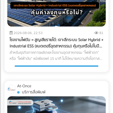
2026-08-06, 22:53
81
โรงงานไฟดับ = สูญเสียรายได้: เจาะลึกระบบ Solar Hybrid +
Industrial ESS (แบตเตอรี่อุตสาหกรรม) คุ้มทุนหรือไม่ในปี
2026?
สำหรับธุรกิจภาคการผลิตและโรงงานอุตสาหกรรม "ไฟฟ้าตก"
หรือ "ไฟฟ้าดับ" แม้เพียงแค่ 15 นาที ไม่ได้หมายความถึงโอกาสที่
พนักงานได้หยุดพักผ่อนชั่วคราว แต่มันคือวิกฤติที่สร้างความ
เสียหายตั้งแต่หลักแสนไปจนถึงหลักล้านบาท ในอดีต การติดตั้ง
โซลาร์เซลล์ระบบ On-Grid เพื่อลดค่าไฟคือทางเลือกยอดนิยม
แต่จุดอ่อนที่สำคัญคือ เมื่อไฟจากการไฟฟ้าดับ ระบบ On-Grid ก็
At-Once
ต้องหยุดทำงานไปด้วย เพื่อความปลอดภัยของช่างไฟที่กำลัง
บริการสื่อพิมพ์
ซ่อมแซมสายไฟอยู่ด้านนอก ทำให้โรงงานต้องพึ่งพาเครื่องปั่นไฟ
(Generator) ที่ใช้น้ำมันดีเซลซึ่งมีต้นทุนสูงและปล่อยมลพิษอีก
ด้วย แต่ในปี 2026 เทคโนโลยี Industrial ESS (Energy Storage
System) หรือแบตเตอรี่อุตสาหกรรม ได้เข้ามาปฏิวัติวงการ การ