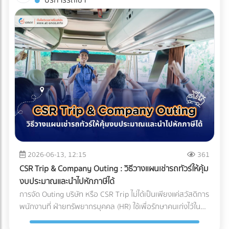
บริการรถเช่า
(Compliance Risks) ในปี 2026 ทั่วโลกหันมาใช้น้ำยาแอร์รักษ์
บริหารจัดการซัพพลายเชนที่ถูกต้อง สิ่งที่ส่งมาถึงหน้าโรงงาน
บรรจุภัณฑ์ (Sealing) จะต้องดำเนินการให้เสร็จสิ้นภายใน
โลก (Eco-Friendly Refrigerants) ซึ่งมักจะมีแรงดันสูงกว่า
อาจกลายเป็นเพียง "ผงชาสีหม่น" ที่สูญเสียทั้งเอกลักษณ์และ
Cleanroom ทั้งหมด บรรจุภัณฑ์ที่ใช้มักเป็นถุงฟอยล์หรือถุง
น้ำยาแอร์ยุคเก่า ชิ้นส่วนราคาถูกอาจไม่ได้ถูกออกแบบมาเพื่อ
มูลค่า กุญแจสำคัญที่อยู่เบื้องหลังการคงสภาพความสดใหม่ สี
Tyvek ที่ได้มาตรฐานการแพทย์ เมื่อซีลปิดผนึกเรียบร้อยแล้ว จึง
รองรับสเปกใหม่นี้ ทำให้ไม่ผ่านมาตรฐานความปลอดภัย
เขียวสว่าง และกลิ่นอูมามิของมัทฉะไว้ได้อย่างสมบูรณ์แบบ คือ
จะสามารถนำชิ้นงานนั้นออกจาก Cleanroom สู่คลังสินค้าปกติ
นอกจากนี้ หากซัพพลายเออร์ต้นทางไม่มีระบบจัดการสิ่ง
ระบบขนส่งที่เรียกว่า Cold Chain Logistics (ระบบห่วงโซ่ความ
ได้ บทสรุป: ความมั่นใจที่ส่งต่อถึงมือผู้ป่วย การลงทุนสร้างและ
แวดล้อมที่ดี โรงงานก็อาจเผชิญความยากลำบากในการขอใบรับ
เย็น) ทำไม "มัทฉะ" ถึงต้องการการดูแลระดับพิเศษ? ก่อนจะเข้าใจ
บำรุงรักษา Cleanroom มีต้นทุนที่สูงมาก ทั้งค่าระบบปรับอากาศ
รองสากลเพื่อส่งออกสินค้าไปต่างประเทศ บทสรุป: การเปลี่ยน
ความสำคัญของการขนส่ง ต้องเข้าใจธรรมชาติของผงมัทฉะ
ค่าชุดป้องกัน (Gowning) และการตรวจสอบมาตรฐานประจำปี แต่
มุมมองจาก "ราคา" สู่ "ความคุ้มค่า" แบรนด์ผู้ผลิตเครื่องปรับ
ก่อน มัทฉะคือการนำใบชาทั้งใบไปบดละเอียดด้วยโม่หินจนเป็นผง
สำหรับอุตสาหกรรมการแพทย์ นี่คือการลงทุนที่ประเมินค่าไม่ได้
อากาศชั้นนำระดับโลก ล้วนเข้าใจถึงกฎข้อนี้ดี พวกเขาจึงมักไม่
ขนาดไมครอน ทำให้ตัวผงชามีพื้นที่ผิวสัมผัสกับอากาศมาก ศัตรู
สำหรับฝ่ายจัดซื้อหรือเจ้าของแบรนด์อุปกรณ์การแพทย์ การ
ประนีประนอมกับชิ้นส่วนกลไกที่อยู่ภายใน และเจาะจงเลือกใช้ผู้
ตัวร้ายที่ทำลายคุณภาพของมัทฉะมีอยู่ 3 ประการหลัก: ความ
เลือกพาร์ทเนอร์ หรือ OEM โรงงานพลาสติกที่ได้รับการรับรอง
ผลิตชิ้นส่วน (OEM) ที่มีกระบวนการตรวจสอบคุณภาพแบบ
ร้อน (Heat): อุณหภูมิที่สูงเกินไปจะเร่งกระบวนการสลายตัวของ
มาตรฐาน Cleanroom (ISO 14644) และระบบบริหารงาน
100% และยึดมั่นในมาตรฐานระดับสูง (เช่น Japanese Quality
คลอโรฟิลล์ (Chlorophyll) ทำให้สีเขียวสว่างสดใส (Vibrant
คุณภาพสำหรับเครื่องมือแพทย์ (ISO 13485) ไม่เพียงแต่ช่วยลด
Standards หรือมาตรฐาน ISO) เท่านั้น การเปลี่ยนมุมมองจาก
Green) กลายเป็นสีเหลืองอมน้ำตาล (Yellowish-brown)
2026-06-13, 12:15
361
ความเสี่ยงในการถูกตีกลับสินค้า (Product Recall) แต่ยัง
การหา "อะไหล่ที่ถูกที่สุด" เป็น "อะไหล่ที่ลดความเสี่ยงได้มากที่สุด"
ออกซิเจน (Oxygen): ทำให้เกิดปฏิกิริยาออกซิเดชัน (Oxidation)
เป็นการสร้างความมั่นใจสูงสุดว่า ผลิตภัณฑ์ของคุณจะปลอดภัย
CSR Trip & Company Outing : วิธีวางแผนเช่ารถทัวร์ให้คุ้ม
คือกุญแจสำคัญที่ทำให้องค์กรเติบโตอย่างยั่งยืน การเลือก
ซึ่งจะทำลายสารประกอบที่ให้กลิ่นหอม (Aroma) และสารต้าน
และพร้อมช่วยชีวิตผู้ป่วยได้อย่างแท้จริง
งบประมาณและนำไปหักภาษีได้
ซัพพลายเออร์จึงไม่ใช่แค่การเปรียบเทียบใบเสนอราคา แต่คือการ
อนุมูลอิสระ (Catechins) ทำให้รสชาติอูมามิหายไป และเกิดความ
การจัด Outing บริษัท หรือ CSR Trip ไม่ได้เป็นเพียงแค่สวัสดิการ
มองหา "พาร์ทเนอร์เชิงกลยุทธ์" ที่สามารถช่วยควบคุม Total
ขมฝาดขึ้นมาแทน ความชื้นและแสง (Moisture & Light): เร่งการ
พนักงานที่ ฝ่ายทรัพยากรบุคคล (HR) ใช้เพื่อรักษาคนเก่งไว้ใน
Cost of Ownership ได้อย่างแท้จริง ท้ายที่สุดแล้ว การลงทุนกับ
เติบโตของจุลินทรีย์ และทำให้สีของชาซีดจางลงอย่างรวดเร็ว
องค์กรเท่านั้น แต่ในมุมมองของผู้บริหารและฝ่ายบัญชี กิจกรรม
ชิ้นส่วนที่มีคุณภาพตั้งแต่ต้นทาง ย่อมเป็นทางเลือกที่คุ้มค่ากว่า
Cold Chain Logistics ทำงานอย่างไรในเส้นทาง ญี่ปุ่น-ไทย?