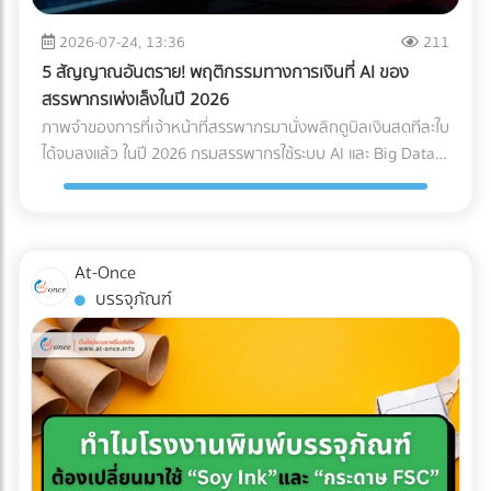
Logistics ของคุณควรมีใบรับรองมาตรฐาน เช่น ISO 13485
Page เฉพาะกิจ (Dedicated Landing Page) อย่าส่งลูกค้ากลุ่ม
(ระบบบริหารคุณภาพสำหรับเครื่องมือแพทย์) หรือ GDP (Good
นี้ไปที่หน้า Home ของเว็บไซต์โรงแรมทั่วไป ให้สร้างหน้า Landing
2026-07-24, 13:36
211
Distribution Practice) เพื่อการันตีความมืออาชีพ ระบบติดตาม
Page แยกออกมาต่างหากเพื่อขายแพ็กเกจ Long-stay โดย
5 สัญญาณอันตราย! พฤติกรรมทางการเงินที่ AI ของ
แบบ Real-Time (IoT Tracking): ในยุคนี้ การเช็กแค่ว่า "ของถึง
เฉพาะ หน้านี้ต้องโชว์ภาพห้องทำงานที่สว่าง มีปลั๊กไฟเพียงพอ
สรรพากรเพ่งเล็งในปี 2026
ไหนแล้ว" ไม่พออีกต่อไป ต้องมีเซนเซอร์ IoT ติดไว้กับกล่องสินค้า
และระบุความเร็วอินเทอร์เน็ตอย่างชัดเจน พร้อมปุ่ม Call-to-
ภาพจำของการที่เจ้าหน้าที่สรรพากรมานั่งพลิกดูบิลเงินสดทีละใบ
เพื่อวัดค่า G-Force (แรงกระแทก), อุณหภูมิ และความเอียง (Tilt)
Action ที่กระตุ้นให้เกิดการจองตรง (Direct Booking) ทันที 2.
ได้จบลงแล้ว ในปี 2026 กรมสรรพากรใช้ระบบ AI และ Big Data
ตลอดการเดินทาง ซึ่งข้อมูลเหล่านี้สามารถใช้เป็นหลักฐานยืนยัน
จัดแพ็กเกจ "Ready to Work" เพื่ออัปราคา (Upselling) แทนที่
ในการเชื่อมโยงข้อมูลทางการเงินของธุรกิจแบบเรียลไทม์ (Real-
ความสมบูรณ์ของสินค้าเมื่อส่งมอบได้ สรุปความคุ้มค่า (ROI):
จะลดราคาห้องพักเพื่อแข่งกับอพาร์ตเมนต์ ให้คุณเพิ่มมูลค่า
time Cross-checking) การแต่งบัญชี หรือหลบเลี่ยงภาษีด้วยวิธี
ทำไมถึงควรลงทุนใน Specialized Logistics? ผู้บริหารหลาย
(Value-added) เข้าไปในห้องพัก เช่น เพิ่มหน้าจอ Monitor 27
เดิมๆ กลายเป็นความเสี่ยงระดับวิกฤตที่อาจทำให้บริษัทโดนภาษี
ท่านอาจกังวลเรื่องต้นทุน เพราะการจ้าง Premium Freight
นิ้ว และเก้าอี้เพื่อสุขภาพ (Ergonomic Chair) การลงทุนซื้อ
ย้อนหลังจนล้มละลายได้ หากธุรกิจของคุณยังมีพฤติกรรม
ย่อมมีราคาสูงกว่าขนส่งทั่วไปประมาณ 20-30% แต่ในมุมมอง
At-Once
อุปกรณ์เหล่านี้เพียงหลักพัน สามารถนำมาตั้งเป็นแพ็กเกจ "Pro
ทางการเงินแบบนี้อยู่ นี่คือ 5 สัญญาณอันตรายที่ AI ของ
ของการบริหารความเสี่ยง (Risk Management) การลงทุนตรง
บรรจุภัณฑ์
Nomad" ที่ชาร์จราคาเพิ่มได้เดือนละหลายพันบาท แถมยังเป็น
สรรพากรจะจัดว่าบริษัทคุณเป็น "กลุ่มเสี่ยงสูง (High Risk)"
นี้ "คุ้มค่ามหาศาล" เมื่อเทียบกับสิ่งที่คุณต้องเสียหากเกิดข้อผิด
สเปกที่ดึงดูดใจชาว Remote Worker ขั้นสุด 3. ยิงโฆษณาแบบ
ทันที: 1. ข้อมูล e-Tax ไม่ตรงกับ Statement ธนาคาร AI
พลาด เช่น ค่าซ่อมแซมอะไหล่หลักแสน, ค่าเสียโอกาสจากการ
เจาะจงเป้าหมาย (Precision Targeting Ads) เลิกหว่านโฆษณา
สามารถดึงข้อมูลความเคลื่อนไหวของบัญชีธนาคาร (ที่เข้าเกณฑ์
เลื่อนวันเปิดคลินิก, ค่าปรับจากโรงพยาบาล หรือแม้แต่การถูก
กว้างๆ แล้วหันมาใช้กลยุทธ์ยิงแอด (Digital Ads) เจาะกลุ่มคน
รายงาน) มาจับคู่กับรายได้ที่คุณสำแดงผ่านระบบ e-Tax Invoice
บริษัทประกันปฏิเสธความคุ้มครองเพราะใช้ระบบขนส่งที่ไม่ได้
ต่างชาติที่ทำงานออนไลน์ เช่น ค้นหาผู้ที่สนใจ "Work from
และ e-Withholding Tax หากมีเงินโอนเข้าบัญชีบริษัทจำนวนมาก
มาตรฐาน การเลือกใช้บริการขนส่งเฉพาะทางจึงเปรียบเสมือน
Thailand", "Digital Nomad Visa Thailand" หรือทำ
แต่ยอดขายที่แจ้งเสียภาษีกลับต่ำเตี้ยเรี่ยดิน ระบบจะตีธงแดงทันที
การซื้อ "ความสบายใจ" และ "ความมั่นคง" ให้กับธุรกิจของคุณ
Retargeting ไปยังกลุ่มที่เคยเข้ามาดูเว็บไซต์ของคุณแต่ยังไม่
2. ขาดทุนสะสมติดต่อกัน... แต่เจ้าของรวยขึ้น บริษัทแจ้งงบการ
ครับ ???? อุปกรณ์การแพทย์ของคุณมีมูลค่าสูงเกินกว่าจะฝากไว้
ตัดสินใจจอง อย่าปล่อยให้โอกาสหลุดลอยไป... ให้ At-once ช่วย