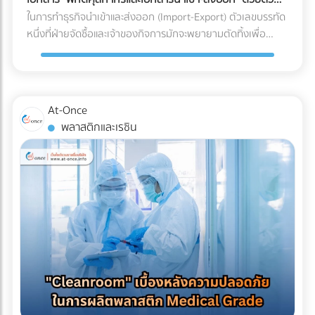
ร่อน (Spalling Concrete) ฝ้าเพดานชั้นล่างพังทลาย: น้ำที่ซึม
"รีไซเคิลไม่ได้" ในขณะที่หากคุณเปลี่ยนไปใช้พลาสติกชีวภาพที่
เอง
ในการทำธุรกิจนำเข้าและส่งออก (Import-Export) ตัวเลขบรรทัด
ลงมาจะหยดใส่ฝ้าเพดานชั้นล่าง ทำให้ฝ้าเกิดรอยด่าง เป็นเชื้อรา
ย่อยสลายได้ (เช่น PLA) วัสดุเหล่านี้มักจะเปราะบาง ทนความเย็น
หนึ่งที่ฝ่ายจัดซื้อและเจ้าของกิจการมักจะพยายามตัดทิ้งเพื่อ
หรือทะลุพังลงมา ทำลายเฟอร์นิเจอร์และระบบไฟที่เพิ่งทำใหม่
จัดไม่ได้ ถุงจะกรอบและแตกหักง่ายมากเมื่อเจออุณหภูมิติดลบ
ประหยัดต้นทุนคือ "ค่าบริการตัวแทนออกของ (Customs
ทั้งหมด ค่าซ่อมแซมที่แพงกว่าค่าป้องกัน: หากเกิดน้ำรั่วซึม คุณ
แถมยังมีอัตราการซึมผ่านของไอน้ำ (WVTR) สูง ทำให้อาหารสูญ
Broker) หรือ Freight Forwarder" หลายองค์กรมีความเชื่อว่า
จะต้องเสียเงินรื้อถอนพื้นดาดฟ้าที่เพิ่งตกแต่งเสร็จทั้งหมดออก
เสียน้ำหนักและคุณภาพอย่างรวดเร็ว 3 กลยุทธ์รักษาสมดุล: รักษ์
การจัดการจองเรือและเดินพิธีการศุลกากรด้วยตัวเองเป็นเพียง
เพื่อมาซ่อมแซมรอยรั่ว ซึ่งเป็นต้นทุนที่แพงกว่าการทำระบบกันซึม
โลกได้ โดย Shelf Life อาหารแช่แข็งไม่พัง หากโรงงานของคุณ
งานเอกสาร (Paperwork) ทั่วไปที่ใครๆ ก็ทำได้ แต่ในความเป็น
ตั้งแต่แรกหลายเท่าตัว เลือกระบบกันซึมดาดฟ้าอย่างไรให้จบ
At-Once
ต้องการเดินหน้าเรื่อง Eco-packaging ในอุตสาหกรรมอาหารแช่
จริง โลกของการค้าระหว่างประเทศถูกผูกมัดด้วยกฎหมายและข้อ
ปัญหา? ก่อนที่จะเริ่มงานตกแต่ง (Finishing) พื้นผิวดาดฟ้า คุณ
พลาสติกและเรซิน
แข็ง นี่คือทางออกที่แบรนด์ชั้นนำระดับโลกกำลังปรับใช้: 1. เปลี่ยน
บังคับที่ซับซ้อน การพยายามประหยัดงบหลักพันในการจ้างผู้
ควรลงทุนกับการทำ ระบบกันซึม (Waterproofing System) ที่มี
ผ่านสู่ Mono-material PE (พลาสติกชนิดเดียวที่เกิดมาเพื่อ
เชี่ยวชาญ อาจนำไปสู่ "ต้นทุนแฝงและค่าปรับหลักล้าน" ที่สามารถ
คุณภาพ โดยประเภทที่นิยมใช้สำหรับดาดฟ้ามีดังนี้: อะคริลิกกัน
ความเย็น) วงการอุตสาหกรรมอาหารแช่แข็งในปี 2026 กำลังมุ่ง
ทำให้ธุรกิจสะดุดจนถึงขั้นวิกฤตได้ นี่คือบทเรียนราคาแพงและ
ซึม (Acrylic Waterproof): เหมาะสำหรับดาดฟ้าทั่วไปที่มีการ
หน้าไปที่โครงสร้าง Mono-material PE (Polyethylene) คือการ
ความเสี่ยงระดับโครงสร้าง ที่ธุรกิจต้องแบกรับเมื่อตัดสินใจ
สัญจรไม่หนักมาก มีความยืดหยุ่น ทนทานต่อรังสียูวี และช่วย
ใช้พลาสติกตระกูล PE ทั้งหมดมาทำเป็นถุง เนื่องจาก PE มีจุด
จัดการเอกสารและพิกัดศุลกากรด้วยตัวเอง 3 สิ่งที่ไม่อยากให้เกิด
สะท้อนความร้อนได้ดี โพลียูรีเทนกันซึม (PU Waterproof): เหมาะ
เด่นเรื่องการทนความเย็นจัดได้ดี ไม่กรอบแตก และที่สำคัญคือ
เมื่อการจัดการเอกสารศุลกากรผิดพลาด 1. การสำแดง "พิกัด
สำหรับพื้นที่ที่มีน้ำขัง หรือดาดฟ้าที่ต้องการปูพื้นกระเบื้อง/ไม้
สามารถนำไปรีไซเคิลเข้าสู่ระบบเศรษฐกิจหมุนเวียน (Circular
ศุลกากร (HS Code)" ผิดพลาด HS Code (Harmonized
เทียมทับ มีความยืดหยุ่นสูงมาก ทนต่อรอยแตกร้าวของอาคารได้
Economy) ได้ 100% ตอบโจทย์กฎหมายต่างประเทศได้ทันที 2.
System Code) คือรหัสตัวเลขสากลที่ใช้แยกประเภทสินค้าทั่วโลก
ดีเยี่ยม ป้องกันน้ำซึมผ่านได้ 100% บทสรุป การรีโนเวทดาดฟ้าให้
ใช้เทคโนโลยี MDO-PE อัปเกรดความเหนียวและป้องกันรอยเจาะ
ซึ่งรหัสนี้จะเป็นตัวกำหนดอัตราภาษีนำเข้า-ส่งออกที่ธุรกิจต้อง
เป็น Rooftop ที่สวยงามและสร้างกำไรให้ธุรกิจ เป็นไอเดียที่ยอด
ทะลุ เพื่อแก้ปัญหาเรื่องความแข็งแรง โรงงานบรรจุภัณฑ์ยุคใหม่จะ
จ่าย การตีความ HS Code ไม่ใช่เรื่องตรงไปตรงมา สินค้าหนึ่งชิ้น
เยี่ยม แต่รากฐานที่สำคัญที่สุดของความสวยงามนั้นคือ "ความ
ใช้เทคโนโลยี MDO (Machine Direction Orientation) ในการยืด
อาจเข้าข่ายพิกัดได้หลายหมวดหมู่ขึ้นอยู่กับวัสดุหรือการใช้งาน
ปลอดภัยและโครงสร้างที่ปกป้องอาคารได้" การให้ความสำคัญกับ
ฟิล์ม PE ให้มีความแข็งแรง แกร่งขึ้น และทนต่อการเจาะทะลุ