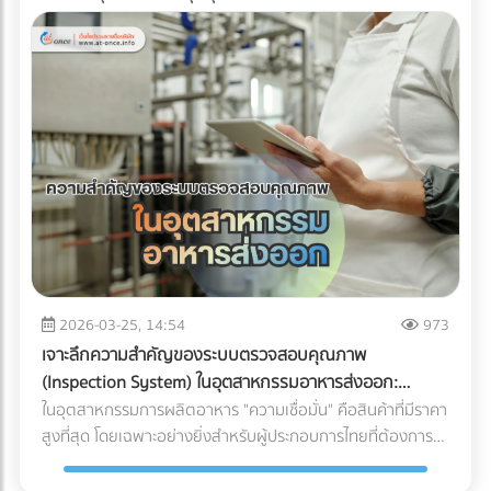
2026-03-25, 14:54
973
เจาะลึกความสำคัญของระบบตรวจสอบคุณภาพ
(Inspection System) ในอุตสาหกรรมอาหารส่งออก:
ปราการด่านสุดท้ายสู่ตลาดโลก
ในอุตสาหกรรมการผลิตอาหาร "ความเชื่อมั่น" คือสินค้าที่มีราคา
สูงที่สุด โดยเฉพาะอย่างยิ่งสำหรับผู้ประกอบการไทยที่ต้องการ
ส่งออกสินค้าไปยังตลาดต่างประเทศที่มีมาตรฐานเข้มงวดอย่าง
สหภาพยุโรป (EU), สหรัฐอเมริกา หรือญี่ปุ่น การมีรสชาติที่ดีอาจ