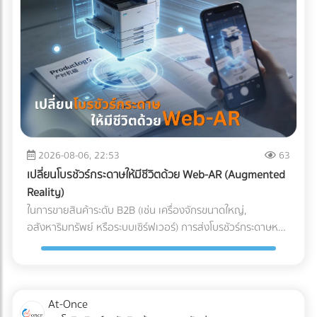
ผสานระบบ Solar Hybrid เข้ากับ ESS กลายเป็นจิ๊กซอว์ชิ้น
สำคัญที่เจ้าของโรงงานกำลังจับตามอง คำถามคือ... การลงทุน
ระบบนี้ "คุ้มทุน" จริงหรือไม่? บทความนี้จะพาคุณไปเจาะลึกทุกมิติ
ครับ "ต้นทุนแฝง" เมื่อเครื่องจักรสะดุด ที่บิลค่าไฟไม่ได้บอกคุณ
ก่อนจะตอบว่าแบตเตอรี่คุ้มไหม เราต้องประเมิน "ความสูญเสีย"
ที่แท้จริงเวลาโรงงานไฟดับกันก่อนครับ ซึ่งมักจะประกอบไปด้วย 3
ประเด็นที่รบกวนใจผู้บริหารหลายคน: วัตถุดิบที่ต้องเททิ้ง
(Wasted Raw Materials): สำหรับโรงงานพลาสติก อาหาร
หรือเคมีภัณฑ์ หากความร้อนตกหรือสายพานหยุดกะทันหัน
2026-08-06, 22:53
63
วัตถุดิบที่ค้างอยู่ในเครื่องจักรจะเสียหายและกลายเป็นของเสีย
เปลี่ยนโบรชัวร์กระดาษให้มีชีวิตด้วย Web-AR (Augmented
(Defect/Scrap) ทันที เวลาในการรีเซ็ตระบบ (Downtime &
Reality)
Restart Time): ไฟดับ 15 นาที ไม่ได้แปลว่ากลับมาผลิตต่อได้ใน
ในการขายสินค้าระดับ B2B (เช่น เครื่องจักรขนาดใหญ่,
นาทีที่ 16 เครื่องจักรขนาดใหญ่ CNC หรือเตาอบ ต้องใช้เวลา
อสังหาริมทรัพย์ หรือระบบเซิร์ฟเวอร์) การส่งโบรชัวร์กระดาษหนา
วอร์มอัปและตั้งค่าพารามิเตอร์ใหม่ ซึ่งอาจกินเวลาเป็นชั่วโมง ค่า
เตอะให้ผู้บริหารอ่าน มักจะจบลงที่ถังขยะ ในยุคที่คู่แข่งต่างนำ
ปรับและความเชื่อมั่น (Penalties & Reputation): การสะดุดของ
เสนอด้วยวิดีโอ 3D คำถามคือ... คุณจะทำอย่างไรให้โบรชัวร์
แผนการผลิตนำไปสู่การส่งมอบสินค้าล่าช้า (Late Delivery) ซึ่ง
กระดาษที่พิมพ์มาแล้ว สามารถปิดการขายลูกค้าองค์กรได้? และ
อาจโดนลูกค้ารายใหญ่ปรับ หรือร้ายแรงที่สุดคือถูกตัดออกจาก
คำตอบในปี 2026 คือการผสานสื่อออฟไลน์เข้ากับโลกดิจิทัลด้วย
At-Once
Supply Chain นวัตกรรมเปลี่ยนเกม: Solar Hybrid +
เทคโนโลยี Web-AR (Web-based Augmented Reality) Web-