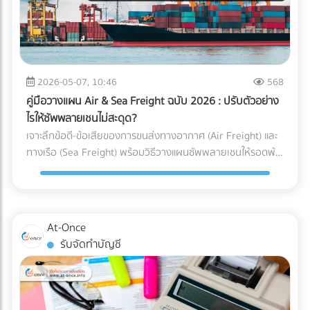
ได้คุ้มค่ากว่า) ความเร็วหรือพื้นที่ สำคัญกว่ากัน? (ตัว U เน้น
เหตุผลที่ธุรกิจยุค 2026 ขาด “สำนักงานบัญชีมืออาชีพ” ไม่ได้
ประหยัดพื้นที่และยืดหยุ่น ส่วนตัว I เน้นความเร็วและลดคอขวด)
การจ้างสำนักงานบัญชีที่ได้มาตรฐาน เป็นได้มากกว่าแค่งาน
กำลังมองหาผู้เชี่ยวชาญด้านคลังสินค้าอยู่หรือเปล่า? การ
ธุรการหรือผู้คีย์ข้อมูล ราคาที่ต้องจ่าย "ไม่ใช่ความสิ้นเปลือง แต่
ออกแบบ Layout ที่ดีเป็นเพียงจุดเริ่มต้น การก่อสร้างโครงสร้าง
คือการลงทุน" ที่ช่วยชี้ชะตาความอยู่รอดขององค์กรด้วย 3
ที่แข็งแรง การติดตั้งชั้นวาง (Racking System) ที่ได้มาตรฐาน
เหตุผลหลัก ดังนี้: 1. เป็นเครื่องดักจับ Red Flags ก่อนถึงมือ AI
2026-05-07, 10:46
568
และการวางระบบคลังสินค้า (WMS) คือฟันเฟืองที่ช่วยให้ธุรกิจ
สรรพากร สำนักงานบัญชีมืออาชีพ (ที่มี CPA หรือ CPD ดูแล) จะ
ของคุณเติบโตอย่างมั่นคง หากคุณกำลังมองหา บริษัทรับเหมา
คู่มือวางแผน Air & Sea Freight ฉบับ 2026 : ปรับตัวอย่าง
ทำหน้าที่เป็น “แนวป้องกันแรก” ตรวจสอบความสอดคล้องของ
ก่อสร้างคลังสินค้า, ผู้ให้บริการออกแบบและติดตั้งระบบชั้นวาง
ไรให้ซัพพลายเชนไม่สะดุด?
ตัวเลข (Reconciliation) เทียบเคียงสัดส่วนรายได้และค่าใช้จ่ายให้
(Racking), หรือผู้ให้บริการ Logistics มืออาชีพ... ไม่ต้องเสีย
เจาะลึกข้อดี-ข้อเสียของการขนส่งทางอากาศ (Air Freight) และ
สมเหตุสมผล และช่วยอุดรอยรั่วของข้อมูลก่อนยื่นต่อกรม
เวลาเสิร์ชหาให้ยุ่งยาก!
ทางเรือ (Sea Freight) พร้อมวิธีวางแผนซัพพลายเชนให้รอดพ้น
สรรพากร 2. เปลี่ยนผ่านการยื่นเอกสารกระดาษ สู่ Digital Tax
ทุกวิกฤต ค้นหาพาร์ทเนอร์โลจิสติกส์ได้ที่ At-Once
อย่างไร้รอยต่อ สำนักงานบัญชียุคใหม่จะมีเครื่องมือและ
ซอฟต์แวร์ (Cloud Accounting) ที่เชื่อมต่อ API เข้ากับระบบของ
รัฐและธนาคารได้โดยตรง ช่วยลด Human Error และทำให้มั่นใจ
ว่าข้อมูลทุกเส้นทางเงินถูกส่งเข้าระบบอย่างถูกต้อง 100% 3.
At-Once
ยกระดับบทบาทสู่ "Virtual CFO" (ที่ปรึกษาทางการเงินส่วนตัว)
รับจัดทำบัญชี
บทบาทของนักบัญชีในปี 2026 ไม่ได้จบแค่การปิดงบ แต่คนเก่งๆ
จะนำ Data มาวิเคราะห์เพื่อวางแผนกลยุทธ์ ไม่ว่าจะเป็นการหา
ช่องทางใช้สิทธิประโยชน์ทางภาษีอย่างถูกต้อง การประเมินผลกระ
ทบจากภาษีคาร์บอน (Carbon Tax) ไปจนถึงการจัดทำงบการเงิน