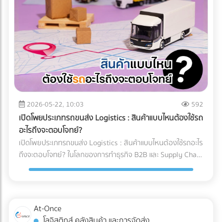
และคำแนะนำสำหรับ Site Manager จากการวางระบบระบายน้ำ
ทำงานของเครื่อง X-ray อย่างไร? เทคโนโลยี X-ray
อย่างรัดกุม โครงการสามารถดำเนินงานต่อได้ 100% ตลอดฤดู
อุตสาหกรรมอาหาร 2026 ใช้ระบบ AI ในการทำ Anomaly
ฝน อายุการใช้งานของเครื่องจักรไม่สั้นลง และไม่มีค่าซ่อมบำรุง
Detection (การตรวจจับความผิดปกติ) แทนที่จะตั้งค่าความหนา
ฉุกเฉิน สรุป 3 ข้อแนะนำก่อนเริ่มงาน: 1. เช็กประวัติน้ำท่วมย้อน
แน่นแบบตายตัว AI จะเรียนรู้ภาพของอาหารที่สมบูรณ์แบบนับ
หลัง 2. เตรียมเนินดินหรือพื้นที่สูงสำหรับจอดเครื่องจักรหลังเลิก
หมื่นภาพ เมื่อเจอสิ่งผิดปกติที่ซ่อนอยู่ในพื้นผิวที่ซับซ้อน (เช่น
งาน 3. จัดทำแผนฉุกเฉินในการอพยพเครื่องจักร กำลังเตรียม
ซีเรียล หรือถั่วรวม) AI จะประมวลผลและคัดแยกได้อย่างแม่นยำ 3
พื้นที่ก่อสร้าง หรือต้องการเช่าเครื่องจักรหนัก หรือวางแผน
เทรนด์ความสามารถใหม่ของระบบ QC อาหารอัตโนมัติ 1. การ
จัดการเรื่องน้ำ? ค้นหาและเปรียบเทียบบริการได้ที่ At-Once
ตรวจจับสิ่งแปลกปลอมความหนาแน่นต่ำ: AI ช่วยให้เครื่องสแกน
แพลตฟอร์มรวมธุรกิจ B2B อันดับหนึ่งของไทย
x-ray ตรวจจับพลาสติกบาง, ยาง, หรือกระดูกอ่อนในเนื้อสัตว์
2026-05-22, 10:03
592
ซึ่งเป็นสิ่งที่รังสี X-ray แบบเดิมมักจะมองข้าม 2. ตรวจสอบบรรจุ
เปิดโพยประเภทรถขนส่ง Logistics : สินค้าแบบไหนต้องใช้รถ
ภัณฑ์และน้ำหนักในขั้นตอนเดียว: เครื่อง X-ray ยุคใหม่สามารถ
อะไรถึงจะตอบโจทย์?
ตรวจสอบรอยซีลรั่ว สินค้าแหว่งหาย และเช็กน้ำหนักรวมไปพร้อม
เปิดโพยประเภทรถขนส่ง Logistics : สินค้าแบบไหนต้องใช้รถอะไร
กับการหาสิ่งแปลกปลอมในเสี้ยววินาที 3. Data Analytics &
ถึงจะตอบโจทย์? ในโลกของการทำธุรกิจ B2B และ Supply Chain
Cloud Monitoring: เชื่อมต่อข้อมูลขึ้น Cloud แบบ Real-time
การขนส่งสินค้าไม่ใช่แค่การนำของจากจุด A ไปส่งที่จุด B แต่คือ
ทำให้ผู้จัดการโรงงานรู้ได้ทันทีว่าของเสียเกิดจากไลน์ผลิตไหน
การต่อสู้กับ "ต้นทุนแฝง" และ "ความปลอดภัยของสินค้า" หลาย
เพื่อแก้ไขปัญหาได้ตรงจุด การอัปเกรดมาใช้เครื่อง X-ray AI จะ
ครั้งที่ฝ่ายจัดซื้อหรือผู้ประกอบการเลือกจ้างรถขนส่งขนาดใหญ่
ช่วยให้โรงงาน วิธีลด False Reject โรงงานอาหาร ได้อย่างเป็น
เกินความจำเป็นเพราะเผื่อเหลือเผื่อขาด จนทำให้ค่าใช้จ่ายบาน
At-Once
รูปธรรม และผ่านมาตรฐานระดับโลกอย่าง HACCP, GMP หรือ
ปลาย หรือบางครั้งเลือกใช้รถผิดประเภทจนสินค้าเสียหายระหว่าง
โลจิสติกส์ คลังสินค้า และการจัดส่ง
BRC ได้ง่ายขึ้น ต้องการอัปเกรดเทคโนโลยีตรวจสอบคุณภาพใน