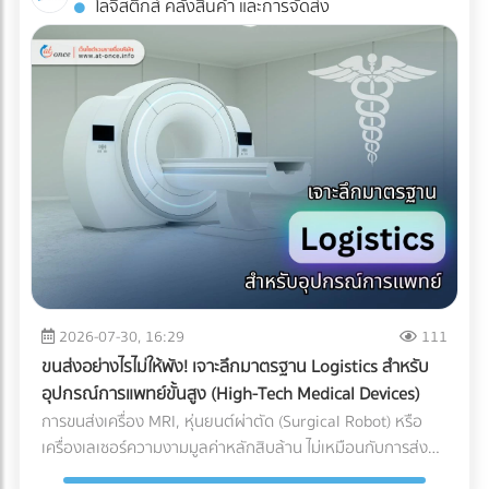
โลจิสติกส์ คลังสินค้า และการจัดส่ง
Industrial ESS ทำงานอย่างไร? ระบบนี้คือการรวมร่างกัน
AR: สัมผัสประสบการณ์ 3D โดยไม่ต้องโหลดแอปฯ ข้อเสียของ
ระหว่าง แผงโซลาร์เซลล์ (ผลิตไฟ) + อินเวอร์เตอร์แบบไฮบริด
การทำ AR ในอดีตคือลูกค้าต้องเสียเวลาดาวน์โหลด
(สลับแหล่งจ่ายไฟ) + แบตเตอรี่อุตสาหกรรม (กักเก็บไฟ) เมื่อมี
แอปพลิเคชัน (App-based AR) ซึ่งสร้างความรำคาญใจ แต่
ระบบ Industrial ESS เข้ามา โรงงานของคุณจะเสมือนมี UPS
Web-AR ทลายข้อจำกัดนั้นทิ้งไป เพียงแค่ลูกค้าใช้กล้องสมาร์ต
(เครื่องสำรองไฟ) ขนาดยักษ์คอยคุ้มกัน โดยระบบจะทำงานแบบไร้
โฟนสแกน QR Code บนโบรชัวร์ โมเดล 3D ของเครื่องจักรของ
รอยต่อ (Seamless Transition) เมื่อไฟจากการไฟฟ้าดับหรือ
คุณก็สามารถลอยขึ้นมาบนโต๊ะประชุมของพวกเขาได้ทันที! ทำไม
กระชาก ระบบจะสลับไปดึงกระแสไฟจากแบตเตอรี่มาจ่ายให้
ธุรกิจ B2B ถึงควรใช้ Web-AR ในสื่อสิ่งพิมพ์? ย่อของใหญ่ ให้มา
เครื่องจักรสำคัญ (Critical Loads) ทันทีในระดับเสี้ยววินาที ทำให้
อยู่บนโต๊ะประชุม: คุณไม่สามารถพกเครื่องจักรหนัก 2 ตันไปเสนอ
สายการผลิตเดินหน้าต่อไปได้โดยที่เครื่องจักรไม่สะดุด ทำไมปี
ขายลูกค้าได้ แต่ Web-AR ช่วยให้ลูกค้าซูมดูรายละเอียด รวมถึง
2026 ถึงเป็น "จังหวะทอง" ในการลงทุนระบบ ESS? หากย้อน
กลไกภายใน และหมุนดูสินค้าได้ 360 องศาผ่านมือถือหรือ Tablet
กลับไปช่วงปี 2021-2022 แบตเตอรี่อุตสาหกรรมยังมีราคาสูงลิ่ว
เปลี่ยนสิ่งพิมพ์ให้วัดผลได้ (Measurable ROI): โบรชัวร์ปกติเรา
จนหลายโรงงานถอดใจ แต่ในยุค 2026 เกมได้เปลี่ยนไปแล้วด้วย
ไม่รู้เลยว่าลูกค้าอ่านหน้าไหน แต่ Web-AR สามารถเก็บ Data ได้
ปัจจัยเหล่านี้: ราคาแบตเตอรี่ LFP ลดลงอย่างมีนัยสำคัญ:
ว่าลูกค้าสแกน QR Code จากพื้นที่ไหน สแกนกี่ครั้ง และใช้เวลาดู
2026-07-30, 16:29
111
เทคโนโลยีแบตเตอรี่ Lithium Iron Phosphate (LiFePO4)
โมเดล 3D นานเท่าไร สร้าง Wow Experience ทันที: ผู้บริหาร
ขนส่งอย่างไรไม่ให้พัง! เจาะลึกมาตรฐาน Logistics สำหรับ
สำหรับอุตสาหกรรม มีการผลิตในสเกลที่ใหญ่ขึ้นมาก ทำให้ราคา
B2B มีเวลาจำกัด การทำให้พวกเขา "ว้าว" ตั้งแต่ 10 วินาทีแรกที่
อุปกรณ์การแพทย์ขั้นสูง (High-Tech Medical Devices)
ต่อกิโลวัตต์-ชั่วโมง (kWh) ถูกลงกว่าอดีตเกือบ 40% แถมยังมี
เห็นสินค้า ช่วยเพิ่มโอกาสในการขอเข้าพบ (Pitching) ได้มหาศาล
การขนส่งเครื่อง MRI, หุ่นยนต์ผ่าตัด (Surgical Robot) หรือ
ความปลอดภัยสูง ไม่ติดไฟง่าย และอายุการใช้งานยาวนานกว่า
การลงทุนทำ Web-AR บนแคตตาล็อกสินค้าเพียงครั้งเดียว
เครื่องเลเซอร์ความงามมูลค่าหลักสิบล้าน ไม่เหมือนกับการส่ง
10,000 ไซเคิล (อ้างอิงจากรายงาน Bloomberg) ระบบ Peak
สามารถนำไปใช้งานซ้ำได้ทั้งในงานอีเวนต์ (Exhibition) และการ
พัสดุทั่วไป เพราะความเสียหายของเครื่องมือแพทย์ขั้นสูงเหล่านี้
Shaving หั่นค่าไฟ TOU แบบอัจฉริยะ: โรงงานส่วนใหญ่ใช้ค่าไฟ