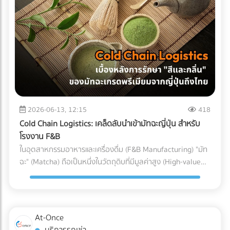
(Particulate Matter Control) ในกรณีของอุปกรณ์ที่ต้องสัมผัส
Parts) ที่ต้องทนต่อแรงดันและอุณหภูมิที่เปลี่ยนแปลงตลอดเวลา
ถูกบรรจุลงตู้คอนเทนเนอร์ สำหรับธุรกิจ SME หรือองค์กรที่
กับกระแสเลือดโดยตรง เช่น สายสวนหลอดเลือด (Catheters)
หากเลือกใช้ชิ้นส่วนที่ไม่ได้มาตรฐาน นี่คือสิ่งที่อาจต้องจ่ายคืนใน
ต้องการเติบโตในตลาดโลกอย่างยั่งยืน การยอมจ่ายค่าบริการที่
หรือถุงเก็บเลือด ฝุ่นผงเพียงเล็กน้อยที่ปะปนเข้าไปอาจทำให้เกิด
ภายหลัง: 1. ต้นทุนจากของเสียและเวลาสูญเปล่าในไลน์ผลิต
สมเหตุสมผลให้กับผู้เชี่ยวชาญ ย่อมเป็นทางเลือกที่ปลอดภัยและ
ภาวะลิ่มเลือดอุดตัน หรือการอักเสบขั้นรุนแรงในร่างกายผู้ป่วยได้
(False Reject & Downtime) อะไหล่ที่ราคาถูกมักจะแลกมากับ
คุ้มค่ากว่าการยอมเสี่ยงเพื่อประหยัดงบเพียงเล็กน้อย แต่ต้องมา
ระบบ Cleanroom จะคอยกรองฝุ่นละออง สะเก็ดผิวหนัง หรือ
การควบคุมคุณภาพ (QC) ที่หละหลวม สมมติว่ามีการนำ Stop
นั่งเสียใจกับค่าปรับและปัญหาสินค้าติดท่าเรือในภายหลังอย่าง
เส้นผมของพนักงาน ไม่ให้หลุดรอดลงไปในไลน์การผลิตอย่าง
Valve ที่ไม่ได้มาตรฐานมาประกอบ เมื่อถึงขั้นตอนทดสอบแรงดัน
แน่นอน
เด็ดขาด 3. การควบคุมอุณหภูมิและความชื้น (Temperature &
แล้วพบว่าวาล์วเกิดการรั่วซึม สิ่งที่ตามมาคือโรงงานต้องหยุด
Humidity) พลาสติกเกรดการแพทย์บางชนิดมีความไวต่อ
สายพานการผลิต เสียเวลาถอดประกอบใหม่ และสูญเสียต้นทุน
ความชื้นและอุณหภูมิ หากสภาพแวดล้อมแกว่งไปมา อาจส่งผล
ค่าแรงของพนักงานไปอย่างเปล่าประโยชน์ (Downtime Cost) 2.
2026-06-13, 12:15
418
ต่อขนาด (Dimension) และความแข็งแรงของชิ้นงาน
ค่าใช้จ่ายในการเคลมสินค้าและชื่อเสียงที่เสียไป (Warranty
Cold Chain Logistics: เคล็ดลับนำเข้ามัทฉะญี่ปุ่น สำหรับ
Cleanroom จะช่วยรักษาสภาพแวดล้อมให้คงที่ ทำให้ชิ้นส่วน
Claims & Reputation) "ความทนทาน" คือหัวใจของเครื่องปรับ
โรงงาน F&B
พลาสติกทุกชิ้นที่ถูกฉีดออกมามีขนาดที่แม่นยำ (Precision) ตาม
อากาศ ชิ้นส่วนอย่าง Accumulator ทำหน้าที่สำคัญในการดักจับ
ในอุตสาหกรรมอาหารและเครื่องดื่ม (F&B Manufacturing) "มัท
ที่วิศวกรออกแบบไว้ การบรรจุภัณฑ์ (Packaging): ขั้นตอนชี้ชะตา
ของเหลวไม่ให้ไหลกลับเข้าไปทำลายคอมเพรสเซอร์ หาก
ฉะ" (Matcha) ถือเป็นหนึ่งในวัตถุดิบที่มีมูลค่าสูง (High-value
ภายใน Cleanroom จุดบอดที่หลายคนมักมองข้ามคือ
Accumulator เกิดสนิมทะลุ หรือดักของเหลวไม่ได้
Ingredient) และได้รับความนิยมอย่างต่อเนื่อง แต่ในขณะเดียวกัน
กระบวนการบรรจุ แม้ชิ้นส่วนพลาสติกจะถูกผลิตออกมาอย่าง
คอมเพรสเซอร์จะพังก่อนหมดอายุการใช้งานทันที ต้นทุนในการ
มัทฉะก็เป็นวัตถุดิบที่ปราบเซียนที่สุดชนิดหนึ่ง เนื่องจากความ
สะอาดหมดจดเพียงใด แต่หากนำมาบรรจุใส่ถุงหรือกล่องใน
ส่งช่างไปซ่อมบำรุงหน้างาน (After-sales Service) และการเสีย
เปราะบางและไวต่อสภาพแวดล้อม สำหรับโรงงานผู้ผลิต การนำ
สภาพแวดล้อมเปิดธรรมดา ชิ้นงานนั้นก็จะเกิดการปนเปื้อนทันที
ชื่อเสียงของแบรนด์ เป็นต้นทุนแฝงที่แพงกว่าส่วนต่างค่าอะไหล่
เข้ามัทฉะเกรดพรีเมียมจากประเทศญี่ปุ่นมายังประเทศไทย ไม่ใช่แค่
ในโรงงานมาตรฐาน การนำชิ้นส่วนพลาสติกออกจากแม่พิมพ์
At-Once
หลายร้อยเท่า 3. ต้นทุนจากการไม่ผ่านมาตรฐานสากล
การขนส่งผงชาใส่ตู้คอนเทนเนอร์แล้วจบไป เพราะหากขาดการ
(Demolding), การประกอบชิ้นส่วน (Assembly), และ การซีล