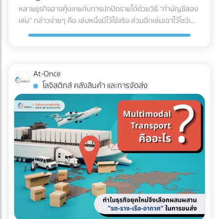
U (U-Shaped Layout) นี่คือรูปแบบที่ได้รับความนิยม "สูงที่สุด"
หลายธุรกิจอาจคุ้นเคยกับการปกปิดรายได้ด้วยวิธี “ทำบัญชีสอง
สดใหม่และคุณภาพของสินค้าตลอดเส้นทาง ✅ สินค้าที่ตอบ
ในวงการโลจิสติกส์ จุดเด่นคือจุดรับสินค้าเข้า (Receiving) และจุด
เล่ม” กล่าวง่ายๆ คือ เล่มหนึ่งมีไว้ใช้จริง ส่วนอีกเล่มเอาไว้โชว์เพื่อ
โจทย์: อาหารทะเล, เนื้อสัตว์สด, ผักผลไม้ส่งออก, ยารักษาโรค,
จ่ายสินค้าออก (Shipping) จะอยู่ฝั่งเดียวกันของอาคาร โดย
เลี่ยงการเสียภาษี แต่ปัจจุบันวิธีนี้ทำได้ยากขึ้นมากในยุคที่กรม
วัคซีน, และเครื่องสำอางบางชนิดที่ไวต่อความร้อน 5. รถหัวลาก
กระแสการทำงานจะไหลเป็นรูปตัว U ตั้งแต่การรับของ เก็บเข้าชั้น
สรรพากรตรวจสอบภาษีด้วย AI และ Big Data ที่ทำงานตลอด
/ รถเทรลเลอร์ (Trailer) รถสำหรับลากจูงที่ไม่มีกระบะบรรทุกใน
วาง หยิบสินค้า และนำไปแพ็กเพื่อจัดส่ง ข้อดี: ใช้พื้นที่ประตูและ
24 ชั่วโมง จากเดิมที่ต้องใช้ “เจ้าหน้าที่” ในการสุ่มตรวจเอกสาร
ตัว แต่ใช้สำหรับลาก "ตู้คอนเทนเนอร์" (Container) หรือหาง
ลานจอดรถร่วมกันได้คุ้มค่าที่สุด พนักงานและรถโฟล์คลิฟต์
แบบ Manual ในวันนี้ เราไม่อาจใช้วิธีเดิมในการหลีกเลี่ยงภาษีได้
พ่วงแบบเรียบ (Flatbed) ทนทานต่อการบรรทุกของที่หนักมาก
At-Once
สามารถโยกย้ายไปช่วยงานทั้งฝั่งรับและฝั่งจ่ายได้ง่าย (Cross-
อีกต่อไป เพราะระบบไม่ได้ดูแค่สิ่งที่คุณยื่น แต่ดู "สิ่งที่คนอื่นยื่น
และยาวเป็นพิเศษ ✅ สินค้าที่ตอบโจทย์: สินค้านำเข้า-ส่งออกที่
โลจิสติกส์ คลังสินค้า และการจัดส่ง
docking ทำได้สะดวก) ข้อควรระวัง: อาจเกิดความแออัดบริเวณ
เกี่ยวกับคุณด้วย" คำถามสำคัญคือ... ธุรกิจของคุณพร้อมรับมือ
บรรจุในตู้คอนเทนเนอร์ (ไปรับ/ส่งที่ท่าเรือหรือท่าอากาศยาน),
ประตูเข้า-ออก หากมีการรับและส่งสินค้าพร้อมกันในปริมาณ
กับการถูกตรวจสอบหรือยัง? ในวันที่ข้อมูลทางการเงินทุกเส้น
ท่อเหล็กขนาดใหญ่, โครงสร้างเหล็กสะพาน, หรือรถยนต์ 3 เช็
มากๆ เหมาะกับใคร?: ธุรกิจ SME, ธุรกิจที่มีพื้นที่อาคารจำกัด,
ทางเชื่อมโยงถึงกัน 3 วิธีเตรียมพร้อมรับมือ ให้ธุรกิจปลอดภัย
กลิสต์ฉบับย่อ: ถามตัวเองก่อนตัดสินใจจ้างรถขนส่งเหมาคัน
คลังสินค้าที่เน้นการกระจายสินค้าทั่วไป (FMCG) 2. รูปแบบตัว I
จาก "ภาษีย้อนหลัง" นี่คือ 3 ตัววิธีปรับตัวสำคัญ ที่เจ้าของธุรกิจ
สินค้าคืออะไร มีน้ำหนักและปริมาตร (คิว) เท่าไหร่? (เพื่อเลือกรถที่
(I-Shaped / Through Layout) รูปแบบนี้คือการเดินทางเป็น
ต้องเริ่มทำตั้งแต่วันนี้ เพื่อสร้างภูมิคุ้มกันให้บริษัทปลอดภัยจาก
รับน้ำหนักได้พอดี ไม่เหลือพื้นที่ว่างให้เสียเงินฟรี) จุดขึ้น-ลง
"เส้นตรง" จุดรับสินค้าจะอยู่หัวอาคาร และจุดจ่ายสินค้าจะอยู่ท้าย
ฝันร้ายเรื่องภาษีย้อนหลัง: 1. บังคับใช้ "บัญชีเล่มเดียว" (Single
สินค้า มีข้อจำกัดไหม? (เช่น ซอยแคบ รถ 6 ล้อเข้าไม่ได้ หรือมี
อาคารฝั่งตรงข้ามกัน สินค้าจะไหลไปในทิศทางเดียวแบบไม่มีการ
Account) อย่างเคร่งครัด หมดยุคของการทำ "บัญชีเล่มหนึ่งยื่น
เครื่องโฟล์คลิฟต์สำหรับโหลดของหรือไม่) ต้องการบริการเสริม
ย้อนกลับ ข้อดี: ลดความสับสนและการวิ่งสวนทางกันได้อย่าง
สรรพากร บัญชีเล่มสองเก็บไว้ดูเอง" แล้ว เพราะข้อมูลเงินสดที่
อะไรบ้าง? (เช่น ต้องการพนักงานยกของด้วย หรือต้องการ
เด็ดขาด กระบวนการทำงานไหลลื่นมาก (Straight-line flow) ลด
เข้าบัญชีธนาคาร ข้อมูลค่าน้ำค่าไฟ หรือข้อมูลการนำเข้าสินค้า
ประกันภัยสินค้ามูลค่าสูงครอบคลุมเพิ่มเติม) สรุป การเลือก
อุบัติเหตุบริเวณคอขวด ข้อควรระวัง: ต้องใช้อาคารที่มีความยาว
ถูกเชื่อมโยงถึงกันหมด การจงใจทำรายได้ให้ต่ำกว่าความเป็นจริง
ประเภทรถขนส่งให้ตรงกับงาน ไม่เพียงแต่ช่วยปกป้องสินค้าให้ถึง
มาก และต้องใช้พื้นที่ภายนอก (ลานจอดรถ) ทั้ง 2 ฝั่งของอาคาร
จะทำให้ตัวเลขในงบการเงินขัดแย้งกันเองจนกลายเป็นเป้าหมาย
มือลูกค้าอย่างปลอดภัย แต่ยังเป็นกลยุทธ์สำคัญที่ช่วยให้ฝ่ายจัด
ทำให้สิ้นเปลืองพื้นที่โดยรอบ เหมาะกับใคร?: โรงงานอุตสาหกรรม