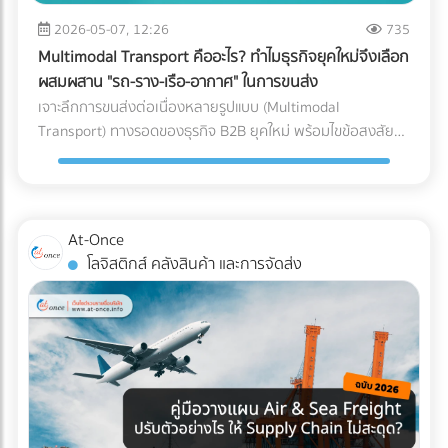
หลักของ AI ทันที วิธีแก้: ลงบันทึกรายได้และค่าใช้จ่ายทุกรายการ
ซื้อคุมงบประมาณ Logistics ได้อย่างมีประสิทธิภาพ กำลัง
ขนาดใหญ่, ธุรกิจที่มีปริมาณการเข้า-ออกของสินค้ามหาศาล
ตามความเป็นจริง นอกจากจะปลอดภัยจากสรรพากรแล้ว งบ
2026-05-07, 12:26
735
วางแผนขนส่งสินค้าล็อตใหญ่อยู่ใช่ไหม? ไม่ต้องเสียเวลาโทรเช็
(High-volume), หรือสินค้าที่มีน้ำหนักมาก/ชิ้นใหญ่ที่เคลื่อนย้าย
การเงินที่สะท้อนกำไรที่แท้จริง ยังช่วยให้ธุรกิจกู้ขอสินเชื่อกับ
กราคาหลายที่ให้วุ่นวาย! ค้นหาและเปรียบเทียบ บริษัทขนส่ง
Multimodal Transport คืออะไร? ทำไมธุรกิจยุคใหม่จึงเลือก
ยาก 3. รูปแบบตัว L (L-Shaped Layout) ผังคลังสินค้าแบบตัว
ธนาคาร หรือดึงดูดนักลงทุนได้ง่ายขึ้นด้วย 2. ปรับตัวเข้าสู่ระบบ
สินค้า, ผู้ให้บริการขนส่งเหมาคัน, และบริษัท Logistics ชั้นนำ ที่มี
ผสมผสาน "รถ-ราง-เรือ-อากาศ" ในการขนส่ง
L จะคล้ายกับตัว I แต่จุดรับสินค้าและจุดจ่ายสินค้าจะตั้งฉากกันที่
Digital Tax แบบเต็มรูปแบบ ความผิดพลาดเล็กๆ น้อยๆ จาก
รถพร้อมให้บริการทุกประเภท ผ่านการคัดกรองความน่าเชื่อถือ
เจาะลึกการขนส่งต่อเนื่องหลายรูปแบบ (Multimodal
มุม 90 องศา (อยู่คนละด้านของผนังอาคาร) มักเกิดขึ้นจากข้อ
การทำงานของคน (Human Error) เช่น พิมพ์ตัวเลขใบกำกับ
แล้ว ได้ที่นี่
Transport) ทางรอดของธุรกิจ B2B ยุคใหม่ พร้อมไขข้อสงสัยว่า
จำกัดของรูปทรงอาคาร หรือพื้นที่ที่ดิน ข้อดี: แยกพื้นที่รับและส่ง
ภาษีผิด หรือหัก ณ ที่จ่ายไม่ครบ ถือเป็นหนึ่งในสาเหตุหลักที่ทำให้
ใครคือ "เจ้าภาพ" ตัวจริงที่ช่วยคุมต้นทุนและเวลา ค้นหาพาร์ท
สินค้าออกจากกันอย่างชัดเจน ลดความแออัดบริเวณประตูได้ดี
โดนเรียกตรวจสอบ วิธีแก้: เปลี่ยนจากการใช้กระดาษ มาใช้ระบบ
เนอร์ได้ที่ At-Once
เทียบเท่าตัว I ข้อควรระวัง: การไหลเวียนของสินค้าอาจต้องเข้า
e-Tax Invoice & e-Receipt และ e-Withholding Tax ที่เชื่อมต่อ
โค้ง ซึ่งต้องคำนวณพื้นที่วงเลี้ยวของรถโฟล์คลิฟต์ให้ดี เพื่อ
กับระบบบัญชีบนคลาวด์ ซึ่งไม่เพียงแต่ช่วยลดต้นทุนค่าเอกสาร
ป้องกันอุบัติเหตุ เหมาะกับใคร?: อาคารที่มีรูปทรงตัว L อยู่แล้ว,
At-Once
แต่ยังทำให้ข้อมูลวิ่งตรงเข้าสู่ระบบของสรรพากรอย่างแม่นยำและ
คลังสินค้าที่ต้องการแยกประเภทรถบรรทุกขาเข้าและขาออกแบบ
โลจิสติกส์ คลังสินค้า และการจัดส่ง
ไร้รอยต่อ 3. กระทบยอด (Reconcile) บัญชีและสต็อกสินค้า
เด็ดขาด (เช่น รถเทรลเลอร์ส่งของเข้าทางด้านหน้า รถกระบะรับ
อย่างสม่ำเสมอ ข้อผิดพลาดสุดคลาสสิกของ SME คือการ "ดอง
ของออกทางด้านข้าง) เช็กลิสต์: เลือก Layout แบบไหนให้ตอบ
เอกสาร" ไว้ทำทีเดียวตอนสิ้นปี ซึ่งในยุคที่สรรพากรเห็นข้อมูล e-
โจทย์ที่สุด? หากคุณกำลังจะสร้างคลังสินค้าใหม่ หรือรีโนเวทคลัง
Payment ของคุณแทบจะแบบ Real-time การรอแก้ปัญหาตอน
เดิม ลองใช้ 3 คำถามนี้เป็นตัวกรองครับ: ลักษณะอาคารของคุณ
สิ้นปีถือว่าสายเกินไป วิธีแก้: ต้องทำการ "กระทบยอดบัญชี"
เป็นแบบไหน? (หากมีประตูฝั่งเดียว = บังคับตัว U, หากมีประตู
ระหว่าง Statement ธนาคาร กับสมุดบัญชีรายวันเป็นประจำ "ทุก
หน้า-หลัง = ทำตัว I ได้) คุณใช้รถโฟล์คลิฟต์กี่คัน? (ถ้างบจำกัด
เดือน" รวมถึงต้องมีการนับสต็อกสินค้าให้ตรงกับตัวเลขในระบบ
และมีรถน้อย การใช้ผังตัว U จะช่วยให้บริหารการใช้รถโฟล์คลิฟต์
อยู่เสมอ หากพบความผิดปกติจะได้ปรับปรุงแก้ไขได้ทันท่วงที 3