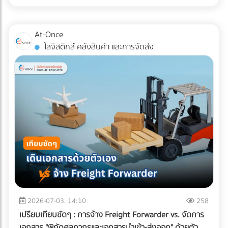
สำหรับแวดวง อาหารแช่แข็ง (Frozen Food) ความตั้งใจดีนี้มักจะ
หากพื้นที่ดาดฟ้าของคุณมีระดับความลาดเอียง (Slope) ไม่ดีพอ
ถูกเบรกโดยฝ่าย R&D และ QA ด้วยคำถามแทงใจดำที่ว่า...
หรือท่อระบายน้ำ (Floor Drain) อุดตัน จะทำให้เกิดปัญหาน้ำท่วม
"เปลี่ยนแพ็กเกจจิ้งแล้ว Shelf Life จะสั้นลงไหม? สินค้าจะเกิด
At-Once
ขัง สิ่งที่ต้องทำ: ก่อนปูพื้นใหม่ ควรเช็กระดับความลาดเอียงของ
เกล็ดน้ำแข็ง (Freezer Burn) หรือเปล่า? และถุงจะกรอบแตกใน
โลจิสติกส์ คลังสินค้า และการจัดส่ง
พื้นคอนกรีตว่าสามารถทำให้น้ำไหล ลงท่อได้สะดวกหรือไม่ และ
ห้องเย็นไหม?" ความกังวลนี้คือความจริงที่หลีกเลี่ยงไม่ได้ ใน
ควรเพิ่มจุดระบายน้ำ หรือใส่ตะแกรงกันเศษใบไม้ขยะอุดตัน ????
อุตสาหกรรมอาหารแช่แข็ง การใช้วัสดุรักษ์โลกแบบผิดประเภทอาจ
จุดบอดสำคัญ: ทำไม "ระบบกันซึม" ถึงเป็นสิ่งที่ห้ามตัดงบทิ้งเด็ด
ทำให้อายุการเก็บรักษาที่เคยอยู่ได้นาน 1-2 ปี ลดลงอย่าง
ขาด? หลายคนมักตกหลุมพรางด้วยการนำหญ้าเทียม แผ่นไม้
ฮวบฮาบ หรือเกิดความเสียหายระหว่างขนส่ง ซึ่งส่งผลกระทบ
เทียม (Wood Plastic Composite) หรือกระเบื้อง ไปปูทับลงบน
อย่างรุนแรงต่อกำไรและชื่อเสียงของแบรนด์ เรามาทำความเข้าใจ
พื้นคอนกรีตดาดฟ้าเดิมโดยตรง เพราะคิดว่าพื้นปูนเก่าก็ดูแข็ง
ความท้าทายนี้ตามความเป็นจริง พร้อมหา "ทางรอด" เชิง
แรงดี แต่นี่คือ "ฝันร้าย" ที่รอวันปะทุเมื่อหน้าฝนมาเยือน
วิศวกรรมที่จะช่วยให้โรงงานของคุณรักษ์โลกได้ โดยที่อาหารแช่
ธรรมชาติของพื้นคอนกรีตดาดฟ้าที่ต้องตากแดดตากฝนมา
แข็งยังคงคุณภาพสมบูรณ์ 100% ทำไมบรรจุภัณฑ์รักษ์โลกทั่วไป
หลายปี ย่อมมีการยืดและหดตัวจนเกิด "รอยแตกร้าวขนาดเล็ก
ถึงสอบตกใน "ห้องเย็น"? หน้าที่หลักของบรรจุภัณฑ์อาหารแช่
(Hairline Cracks)" ที่ตาเปล่ามองไม่เห็น เมื่อคุณนำวัสดุไปปูทับ
แข็งคือการทนต่ออุณหภูมิติดลบ (ตั้งแต่ -18°C ไปจนถึง -40°C)
น้ำฝนจะซึมผ่านร่องพื้นลงไปขังอยู่ใต้แผ่นหญ้าเทียมหรือพื้นไม้
และต้องเป็น "เกราะป้องกัน (Barrier)" ไม่ให้ความชื้นระเหยออก
ความชื้นที่สะสมอยู่ตลอดเวลาจะค่อยๆ แทรกซึมลงตามรอยร้าว
จากอาหารจนเกิดสภาวะ Freezer Burn (เนื้อสัตว์หรืออาหาร
ของคอนกรีต ผลลัพธ์ที่ตามมาหากไม่ทำระบบกันซึม: เหล็กเส้น
แห้งกระด้างและเสียรสชาติ) พลาสติกแบบดั้งเดิมที่โรงงานนิยมใช้
2026-07-03, 14:10
258
เป็นสนิมและดันปูนแตก: ความชื้นจะทำปฏิกิริยากับเหล็กเส้นใน
(เช่น ไนลอนประกบ PE) มีความเหนียว ทนความเย็น และกันรอย
เปรียบเทียบชัดๆ : การจ้าง Freight Forwarder vs. จัดการ
โครงสร้างพื้นคอนกรีต ทำให้เหล็กบวมและดันให้คอนกรีตหลุด
เจาะทะลุจากความแหลมคมของเกล็ดน้ำแข็งได้ดีเยี่ยม แต่มัน
เอกสาร "พิกัดศุลกากรและเอกสารนำเข้า-ส่งออก" ด้วยตัว