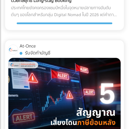
ด้วยกลยุทธ์ Long-stay Booking
ไฟฟ้าลัดวงจรเมื่อเปิดใช้งาน การเอียงและการกระแทก (Tilt &
Solar Hybrid และ Industrial ESS ต้องอาศัยความเชี่ยวชาญ
ประเทศไทยยังคงครองแชมป์หนึ่งในจุดหมายปลายทางอันดับ
Drop): เครื่องมือขนาดใหญ่บางชนิดถูกระบุไว้ในคู่มือวิศวกรรม
ทางวิศวกรรมขั้นสูง ทั้งการคำนวณโหลดไฟฟ้า การเลือกขนาด
ต้นๆ ของโลกสำหรับกลุ่ม Digital Nomad ในปี 2026 แต่คำถาม
เลยว่า "ห้ามเอียงเกินกี่องศา" การใช้พนักงานยกของ (Porter)
แบตเตอรี่ และการขออนุญาตขนานไฟอย่างถูกต้อง หากคุณเป็น
ที่น่าสนใจคือ... ทำไมรายได้มหาศาลจากคนกลุ่มนี้ ถึงไปตกอยู่กับ
ทั่วไปที่ไม่มีความเชี่ยวชาญ อาจทำให้สารทำความเย็นรั่วไหล หรือ
เจ้าของธุรกิจหรือผู้บริหารที่กำลังมองหาบริษัทผู้รับเหมา (EPC)
คอนโดมิเนียมปล่อยเช่า หรือโฮสต์บน Airbnb มากกว่าที่จะเป็น
แกนกลไกภายในเครื่องมือเสียสมดุลไปตลอดกาล มาตรฐาน
ที่ได้มาตรฐานสากล มีวิศวกรเซ็นรับรองอย่างถูกต้อง และ
โรงแรมหรือรีสอร์ต? สาเหตุหลักเป็นเพราะโรงแรมส่วนใหญ่ยังคง
Logistics แบบไหนที่ธุรกิจเครื่องมือแพทย์ต้องมองหา? ผู้ให้
ประวัติการทิ้งงานเป็นศูนย์ เข้ามาค้นหาและเปรียบเทียบรายชื่อ
ทำการตลาดด้วยวิธีเดิมๆ คือการพึ่งพา OTA (Online Travel
At-Once
บริการขนส่ง (3PL) ระดับพรีเมียมที่จะมาดูแลสินค้าหลักล้านของ
บริษัทรับติดตั้งโซลาร์เซลล์อุตสาหกรรมชั้นนำของประเทศไทยได้
Agencies) และขายห้องพักแบบ "รายวัน" ซึ่งไม่ตอบโจทย์ชาว
รับจัดทำบัญชี
คุณ ควรต้องมีคุณสมบัติและเทคโนโลยีที่ออกแบบมาเพื่อการ
ฟรีที่ At-once แพลตฟอร์มที่เชื่อมโยงธุรกิจ B2B ให้เจอกับพาร์ท
Nomad ที่ต้องการพำนักระยะยาว (1-6 เดือน) หากคุณเป็น
แพทย์โดยเฉพาะ ดังนี้: รถขนส่งระบบกันสะเทือนแบบถุงลม (Air-
เนอร์ตัวจริง ช่วยให้โรงงานของคุณเดินหน้าต่อได้อย่างมั่นคง
เจ้าของโรงแรมหรือผู้บริหารที่ต้องการเพิ่ม Occupancy Rate
Ride Suspension): นี่คือหัวใจสำคัญ! ต้องใช้รถบรรทุกที่ติดตั้ง
และไม่มีวันสะดุด!
โดยเฉพาะในช่วง Low Season นี่คือจังหวะทองในการปรับ
ช่วงล่างแบบถุงลมเท่านั้น เพื่อดูดซับแรงสั่นสะเทือนและแรง
กลยุทธ์ครับ ทำไมการตลาดแบบเดิมถึงปิดการขายกลุ่ม Nomad
กระแทกจากพื้นถนนให้เหลือน้อยที่สุด คุ้มครองเซนเซอร์ภายใน
ไม่ได้? พฤติกรรมการจองที่พักของกลุ่ม Digital Nomad นั้นต่าง
เครื่องจักรให้อยู่ในสภาพ 100% บริการ White Glove Service:
จากนักท่องเที่ยวทั่วไปอย่างสิ้นเชิง พวกเขาไม่ได้มองหาสระว่าย
การขนส่งระดับนี้ไม่ได้จบแค่การดรอปของไว้หน้าประตูโรง
น้ำสวยๆ หรืออาหารเช้าแบบบุฟเฟต์เป็นอันดับแรก แต่พวกเขา
พยาบาล แต่ทีมขนส่งต้องมีความเชี่ยวชาญในการแกะกล่อง
กำลังมองหา "ออฟฟิศส่วนตัวที่พักผ่อนได้" 3 กลยุทธ์เปลี่ยน
(Unpacking) นำเครื่องมือเข้าไปติดตั้งยังห้องปฏิบัติการที่ซับ
โรงแรมให้เป็น Nomad Hub ที่ทำกำไรสูงสุด หากต้องการดึงดูด
ซ้อน และจัดการนำขยะบรรจุภัณฑ์กลับไปทิ้งอย่างถูกวิธี
ลูกค้ากลุ่มนี้ให้ยอมจ่ายเงินหลักหมื่นถึงหลักแสนเพื่อเข้าพักระยะ
มาตรฐานคุณภาพระดับสากล (Certifications): พาร์ทเนอร์ด้าน
ยาว คุณต้องปรับแต่งการนำเสนอใหม่ ดังนี้: 1. สร้าง Landing