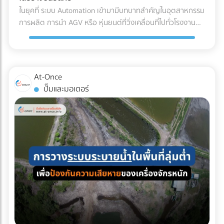
(Refrigerated Truck) ทันที เพื่อนำไปจัดเก็บในคลังสินค้าปรับ
ค่าน้ำมันและค่าล่วงเวลา (OT) ของคนขับรถ เลือกบริษัทรถเช่าที่
ในยุคที่ ระบบ Automation เข้ามามีบทบาทสำคัญในอุตสาหกรรม
อากาศของโรงงาน รอการเบิกจ่ายเข้าสู่สายพานการผลิตต่อไป
จดทะเบียนนิติบุคคล: ข้อนี้สำคัญที่สุด! เพื่อให้สามารถออก ใบ
การผลิต การนำ AGV หรือ หุ่นยนต์ที่วิ่งเคลื่อนที่ไปทั่วโรงงาน
ผลตอบแทนของการลงทุนใน Cold Chain สำหรับโรงงาน F&B
กำกับภาษีค่าเช่ารถ และทำเอกสารหัก ณ ที่จ่ายได้อย่างถูกต้อง
เข้ามาใช้งาน แต่คำถามที่วิศวกรและผู้จัดการโรงงานต้องตอบให้
หลายองค์กรอาจมองว่าค่าใช้จ่ายในระบบ Cold Chain Logistics
ตามกฎหมาย เช็กลิสต์เอกสารที่ HR และจัดซื้อต้องเตรียมให้ฝ่าย
ได้คือ... เราจะ วิธีเตรียมพื้นที่สำหรับ AGV อย่างไร เพื่อให้ ความ
นั้นสูงกว่าการขนส่งปกติ 20-30% แต่หากประเมินถึง ความคุ้มค่า
บัญชี: ใบเสนอราคา ใบกำกับภาษี เอกสารหัก ณ ที่จ่าย รายชื่อ
ปลอดภัยในโรงงาน อยู่ในระดับสูงสุด และมนุษย์สามารถทำงาน
รวม (Total Cost of Ownership) การลงทุนนี้คือการป้องกัน
พนักงานที่เข้าร่วม กำหนดการเดินทาง กำลังมองหาบริษัทรถเช่า
ร่วมกันได้อย่างไร้กังวล? 4 สิ่งที่โรงงานต้องเตรียม เมื่อเปลี่ยน
ความเสี่ยงที่คุ้มค่า: ลดอัตราของเสีย (Zero False Reject):
At-Once
เหมาคันสำหรับทริปต่อไปอยู่หรือเปล่า? เปรียบเทียบราคาและ
มาใช้ระบบรถลำเลียงอัตโนมัติ (AGV) การนำรถลำเลียงสินค้า
ป้องกันปัญหาสินค้าไม่ได้สเปก (Out of Spec) เมื่อมาถึงโรงงาน
ปั๊มและมอเตอร์
ค้นหาบริษัทให้ เช่ารถบัสนิติบุคคล ที่เชื่อถือได้ ออกใบกำกับภาษี
อัตโนมัติ (AGV) เข้ามาใช้วิ่งส่งของในคลังสินค้าช่วยลดแรงงาน
ซึ่งหากสีหรือกลิ่นเพี้ยนไป ฝ่าย QA/QC จะต้องตีกลับสินค้าทั้ง
ได้ 100% บนแพลตฟอร์ม At-Once ได้เลย
ได้มหาศาล แต่เนื่องจากหุ่นยนต์ประเภทนี้มีการเคลื่อนที่ตลอด
แบตช์ ทำให้เสียทั้งเงินและเวลา ความเสถียรของผลิตภัณฑ์
เวลา การเตรียมพื้นที่จึงต้องรัดกุมเป็นพิเศษ: เคลียร์สิ่งกีดขวาง
(Product Consistency): การใช้วัตถุดิบที่คุณภาพคงที่ ช่วยให้
และทำพื้นผิวให้เรียบ: ระบบนำทาง AGV ไม่ว่าจะเป็นแบบแถบแม่
โรงงานควบคุมมาตรฐานของสินค้าสำเร็จรูป (End-product) ได้
เหล็กหรือระบบนำทางด้วยเลเซอร์ (LiDAR) จะทำงานได้ดีที่สุดบน
ง่ายขึ้น ไม่ว่าจะเป็นเครื่องดื่มบรรจุขวด หรือเบเกอรี่ สีและรสชาติ
พื้นผิวที่เรียบ ไม่มีหลุมบ่อ และไม่มีเศษขยะบดบังเซนเซอร์ที่ตัวรถ
จะเหมือนเดิมทุกรอบการผลิต ยืดอายุการจัดเก็บ (Extended
กำหนดทางวิ่งและจัดระเบียบ Traffic: ต้องระบุเส้นทางการวิ่งของ
Shelf Life): มัทฉะที่ถูกควบคุมอุณหภูมิมาอย่างดีตั้งแต่ต้นทาง
AGV ให้ชัดเจน โดยเว้นระยะห่างจากทางเดินของมนุษย์
จะมีอายุการจัดเก็บในคลังสินค้าของโรงงานได้นานขึ้น ช่วยให้ฝ่าย
(Pedestrian Walkway) อย่างน้อย 0.5 เมตรตามมาตรฐาน และ
จัดซื้อบริหารจัดการรอบการสั่งซื้อ (Lead Time) ได้อย่างยืดหยุ่น
ต้องมีป้ายเตือนในจุดตัดหรือทางแยกที่หุ่นยนต์ต้องวิ่งผ่าน จัด
บทสรุป คุณภาพของเครื่องดื่มหรืออาหารรสมัทฉะ ไม่ได้เริ่มต้นที่
พื้นที่สถานีชาร์จไฟอัตโนมัติ (Charging Zone): รถ AGV ยุคใหม่
สายพานการผลิตในโรงงาน แต่เริ่มต้นตั้งแต่การเลือกใช้วัตถุดิบ