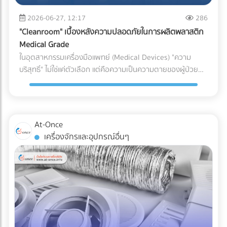
(เช่น ชิ้นส่วนพลาสติกทั่วไป vs. ชิ้นส่วนพลาสติกสำหรับเครื่อง
ระบบกันซึม ตั้งแต่ขั้นตอนแรกของการออกแบบ คือการปกป้อง
(Puncture Resistance) จากมุมแหลมของอาหารแช่แข็ง เช่น
มือแพทย์) หากระบุพิกัดผิด (สำแดงภาษีต่ำกว่าความเป็นจริง): แม้
2026-06-27, 12:17
286
เงินลงทุนก้อนใหญ่ของคุณ ให้คุณดำเนินธุรกิจได้อย่างสบายใจ
กระดูกหมู กุ้ง หรือเกล็ดน้ำแข็งได้ดีเทียบเท่าการใช้ไนลอนแบบ
จะเกิดจากความไม่รู้ แต่ในมุมของศุลกากรจะถือเป็นการ "หลีก
ไม่ต้องหวาดผวาทุกครั้งที่เมฆฝนตั้งเค้ามาอีกต่อไป
"Cleanroom" เบื้องหลังความปลอดภัยในการผลิตพลาสติก
ดั้งเดิม 3. กลยุทธ์ Downgauging (รีดความหนา ลดต้นทุน ลด
เลี่ยงภาษี" ธุรกิจอาจโดนกักตู้สินค้า (Customs Hold) โดนยึด
Medical Grade
คาร์บอน) แนวทางรักษ์โลกที่โรงงานทำได้ทันทีโดยไม่ต้องเสี่ยง
ของ และถูกเรียกเก็บภาษีย้อนหลังพร้อมค่าปรับที่สูงกว่ามูลค่า
ในอุตสาหกรรมเครื่องมือแพทย์ (Medical Devices) "ความ
เปลี่ยนวัสดุ คือการลดความหนาของฟิล์ม (Downgauging) การ
สินค้าหลายเท่าตัว ซึ่งศุลกากรมีสิทธิ์ตรวจสอบย้อนหลังได้สูงสุด
บริสุทธิ์" ไม่ใช่แค่ตัวเลือก แต่คือความเป็นความตายของผู้ป่วย
ใช้เม็ดพลาสติกเกรดพิเศษช่วยให้โรงงานผลิตฟิล์มที่บางลง (เช่น
ถึง 10 ปี หากระบุพิกัดผิด (สำแดงภาษีสูงเกินจริง): ธุรกิจจะต้อง
แม้ว่านักวิศวกรรมวัสดุจะสามารถคิดค้นเม็ดพลาสติกเกรด
ลดจาก 100 ไมครอน เหลือ 80 ไมครอน) แต่ยังคงความเหนียว
จ่ายภาษีแพงกว่าที่ควรจะเป็น ทำให้ต้นทุนสินค้าสูงขึ้นและสูญเสีย
ทางการแพทย์ (Medical Grade Plastic) ที่มีคุณสมบัติยอด
และคุณสมบัติ Barrier ไว้ได้เท่าเดิม วิธีนี้ช่วยลดปริมาณการใช้
ความสามารถในการแข่งขันในตลาดโดยเปล่าประโยชน์ 2. พลาด
เยี่ยม ทนทาน และเข้ากันได้ทางชีวภาพ (Biocompatible) มาก
พลาสติกลงมหาศาล ประหยัดต้นทุนค่าจัดซื้อ และลดภาษี
สิทธิประโยชน์ทางภาษีเพราะเอกสาร C/O ไม่สมบูรณ์ การนำเข้า
เพียงใด แต่หากกระบวนการผลิตและการบรรจุเกิดขึ้นในสภาพ
คาร์บอนในการส่งออกได้อย่างเห็นผล เปรียบเทียบวัสดุบรรจุ
At-Once
หรือส่งออกไปยังประเทศที่มีข้อตกลงเขตการค้าเสรี (FTA) เช่น
แวดล้อมที่ไม่ได้มาตรฐาน พลาสติกเหล่านั้นก็อาจกลายเป็นพาหะ
ภัณฑ์สำหรับโรงงานอาหารแช่แข็ง บทสรุป การเปลี่ยนผ่านสู่บรรจุ
เครื่องจักรและอุปกรณ์อื่นๆ
จีน ญี่ปุ่น หรืออาเซียน ธุรกิจสามารถใช้ Certificate of Origin
นำเชื้อโรคชั้นดี นี่คือจุดที่ "ห้องปลอดเชื้อ" หรือ "Cleanroom"
ภัณฑ์รักษ์โลกในสายการผลิตอาหารแช่แข็ง ไม่ใช่เรื่องของการ
(C/O) หรือหนังสือรับรองถิ่นกำเนิดสินค้า เพื่อขอลดหย่อนหรือ
เข้ามามีบทบาทสำคัญในฐานะด่านป้อมปราการที่แข็งแกร่งที่สุด ใน
หลับตาเลือกวัสดุที่มีป้าย Eco แปะอยู่ แต่เป็นการคำนวณเชิง
ยกเว้นภาษีนำเข้าได้ ความเสี่ยง: กฎเกณฑ์ในการขอ C/O ของ
การปกป้องอุปกรณ์การแพทย์ให้รอดพ้นจากการปนเปื้อนก่อนถึง
วิศวกรรมที่ต้องรักษาสมดุลระหว่าง "การรักษาสิ่งแวดล้อม" และ
แต่ละประเทศมีความละเอียดอ่อนมาก หากกรอกข้อมูลใน
มือแพทย์และคนไข้ Cleanroom ในอุตสาหกรรมพลาสติกการ
"การรักษาคุณภาพอาหาร" การฝืนใช้วัสดุที่ทนความเย็นไม่ได้จน
Commercial Invoice, Packing List ไม่ตรงกันเพียงจุดเดียว
แพทย์ คืออะไร? Cleanroom คือห้องที่มีการควบคุมสภาพ
ทำให้อาหารเสีย เกิดเป็นขยะอาหาร (Food Waste) จะสร้างผล
หรือระบุเกณฑ์การผลิต (Origin Criteria) ผิดพลาด ปลายทาง
แวดล้อมอย่างเข้มงวด ไม่ว่าจะเป็นปริมาณฝุ่นละอองในอากาศ,
เสียต่อสิ่งแวดล้อมและต้นทุนของบริษัทมากกว่าตัวพลาสติกเอง
อาจปฏิเสธฟอร์มนั้นทันที ทำให้ผู้นำเข้าต้องจ่ายภาษีในอัตราปกติ
อุณหภูมิ, ความชื้น, และความดันอากาศ โดยใช้ระบบแผ่นกรอง
เสียอีก หัวใจสำคัญคือการเลือกพาร์ทเนอร์ด้านบรรจุภัณฑ์ที่
(MFN Rate) แบบเต็มจำนวน 3. ตกม้าตายเรื่องใบอนุญาตเฉพาะ