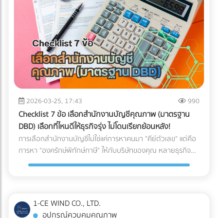
ให้พร้อมสำหรับการสเกลธุรกิจ บทสรุป: AI ไม่ได้ถูกสร้างมาเพื่อ
จับผิดคนทำถูก แต่สร้างมาเพื่อหา "ความย้อนแย้งของ Data"
ดังนั้น ตราบใดที่งบการเงินและเอกสารทางภาษีของคุณ
สอดคล้องกับความเป็นจริง AI ของสรรพากรก็ไม่ใช่เรื่องที่น่า
กลัวแต่อย่างใด ไม่แพ้คู่แข่ง ไม่พลาดเรื่องภาษี!
2026-03-25, 17:43
990
Checklist 7 ข้อ เลือกสำนักงานบัญชีคุณภาพ (มาตรฐาน
DBD) เลือกที่ไหนดีให้ธุรกิจรุ่ง ไม่โดนเรียกย้อนหลัง!
การเลือกสำนักงานบัญชีไม่ใช่แค่การหาคนมา "คีย์ตัวเลข" แต่คือ
การหา "องครักษ์พิทักษ์ภาษี" ให้กับบริษัทของคุณ หลายธุรกิจ
ต้องปิดตัวลงหรือเสียกำไรมหาศาลเพียงเพราะการจัดการบัญชีที่
ผิดพลาด วันนี้เราจะพาไปเจาะลึก 7 Checklist สำคัญในการเฟ้น
หา สำนักงานบัญชีคุณภาพ ตามเกณฑ์ของกรมพัฒนาธุรกิจการ
ค้า (DBD) เพื่อตอบคำถามที่ว่า "เลือกสำนักงานบัญชีที่ไหนดี" ให้
1-CE WIND CO., LTD.
คุ้มค่าและปลอดภัยที่สุด
อุปกรณ์ควบคุมคุณภาพ