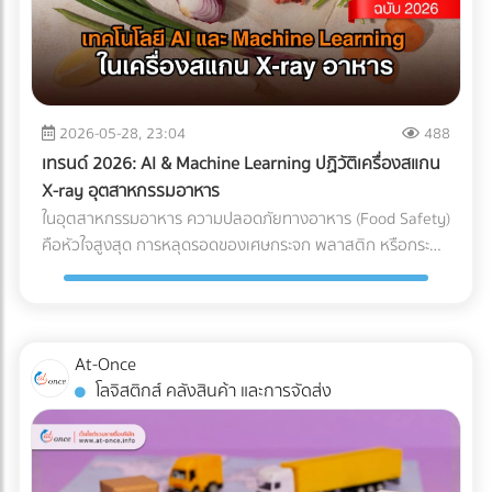
แต่ทุกชั่วโมงที่รถขุดหรือรถเบคโฮต้องจอดนิ่งสนิท นั่นหมายถึง
ค่าแรงคนงานที่เสียเปล่า ค่าเช่าเครื่องจักรที่บานปลาย และความ
เสี่ยงที่จะโดนค่าปรับจากความล่าช้าในการส่งมอบโครงการ การ
ลงทุนวางระบบระบายน้ำที่ได้มาตรฐานตั้งแต่เนิ่นๆ จึงเป็นการซื้อ
ความเสี่ยงที่คุ้มค่าที่สุด กรณีศึกษาจำลอง: การวางระบบระบาย
2026-05-28, 23:04
488
น้ำพื้นที่ก่อสร้าง ในการแก้ปัญหาไซต์งานพื้นที่เสี่ยง บริษัทผู้รับ
เทรนด์ 2026: AI & Machine Learning ปฏิวัติเครื่องสแกน
เหมางานโยธาระบายน้ำ จะแบ่งการทำงานออกเป็น 2 เฟสหลัก:
X-ray อุตสาหกรรมอาหาร
เฟสที่ 1: การสำรวจและประเมินพื้นที่ (Site Assessment) ทีม
ในอุตสาหกรรมอาหาร ความปลอดภัยทางอาหาร (Food Safety)
วิศวกรทำการสำรวจแผนที่ความสูง (Topographic Survey)
คือหัวใจสูงสุด การหลุดรอดของเศษกระจก พลาสติก หรือกระดูก
เพื่อหาจุดต่ำสุดของพื้นที่ และประเมินทิศทางการไหลของน้ำตาม
ชิ้นเล็กๆ เพียงชิ้นเดียว อาจนำไปสู่การเรียกคืนสินค้า (Product
ธรรมชาติ เฟสที่ 2: การออกแบบและติดตั้งระบบระบายน้ำ
Recall) ที่สร้างความเสียหายมหาศาล แม้โรงงานส่วนใหญ่จะใช้
(System Design) ร่องน้ำรอบไซต์ (Perimeter Drains): ขุดร่อง
เครื่อง X-ray อาหาร อยู่แล้ว แต่ปัญหาที่มักพบคือ การคัดทิ้งผิด
น้ำล้อมรอบพื้นที่เพื่อดักจับน้ำจากภายนอกไม่ให้ไหลเข้ามาในไซต์
พลาด (False Reject) ซึ่งทำให้สูญเสียอาหาร (Food Waste)
At-Once
งาน ระบบระบายน้ำใต้ดิน (Subsurface Drainage): วางท่อเจาะรู
และเสียต้นทุน ในปี 2026 AI ตรวจสอบคุณภาพ และ Machine
โลจิสติกส์ คลังสินค้า และการจัดส่ง
ใต้ดินเพื่อลดระดับน้ำใต้ดิน ป้องกันดินอ่อนตัว บ่อพักน้ำและปั๊ม
Learning โรงงาน ได้เข้ามาปฏิวัติเครื่องตรวจจับสิ่งแปลกปลอม
น้ำ (Retention Ponds & Pump Stations): สร้างบ่อพักน้ำ
ไปสู่ยุคใหม่ที่แม่นยำกว่าเดิมเพื่อแก้ปัญหา False Reject อย่าง
ชั่วคราวในจุดที่ต่ำที่สุด และใช้ปั๊มน้ำบาดาลหรือเครื่องสูบน้ำขนาด
จริงจัง ซึ่งถือเป็นมาตรฐานใหม่ที่โรงงานอาหารในไทยต้องเริ่ม
ใหญ่ สูบน้ำออกสู่แหล่งน้ำสาธารณะอย่างรวดเร็ว ผลลัพธ์ที่ได้
ปรับตัวตามแนวทางสากลนี้ Machine Learning เปลี่ยนการ