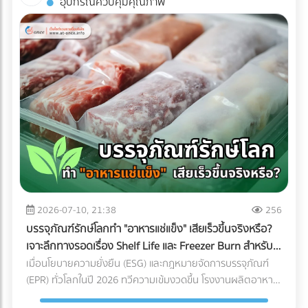
อุปกรณ์ควบคุมคุณภาพ
พิมพ์คุณภาพได้ฟรีที่ At-once แพลตฟอร์มรวมบริษัท B2B ชั้น
ถ่ายรูปออกมาดูดีเท่านั้น หากคุณกำลังวางแผนจะต่อเติมพื้นที่
นำของไทย!
ชั้นบนสุด นี่คือข้อควรรู้สำคัญที่คุณต้องเช็กให้ชัวร์ก่อนที่งบ
ประมาณจะบานปลาย 1. โครงสร้างอาคารเดิมรับน้ำหนักไหวหรือ
ไม่? (Structural Load) สิ่งแรกที่ต้องคำนึงถึงคือ "ความแข็งแรง
ของโครงสร้าง" ดาดฟ้าตึกแถวเก่าส่วนใหญ่ถูกออกแบบมาเพื่อ
รับน้ำหนักของตัวโครงสร้างเองและแท็งก์น้ำเท่านั้น ไม่ได้เผื่อ
สำหรับการรับน้ำหนักของกระถางต้นไม้ขนาดใหญ่ ดินอุ้มน้ำ พื้น
ไม้เทียม หรือจำนวนคนที่ขึ้นไปรวมตัวกันหนาแน่น สิ่งที่ต้องทำ:
ควรปรึกษาวิศวกรโครงสร้างเพื่อประเมินความสามารถในการรับ
น้ำหนัก (Live Load และ Dead Load) ก่อนตัดสินใจเทปูนเพิ่ม
หรือนำของหนักขึ้นไปติดตั้ง เพื่อป้องกันอันตรายจากโครงสร้าง
ทรุดตัว 2. กฎหมายอาคารและทางหนีไฟ (Safety Regulations)
การเปลี่ยนพื้นที่ดาดฟ้าให้เป็นพื้นที่สาธารณะที่มีคนใช้งานจำนวน
2026-07-10, 21:38
256
มาก ต้องคำนึงถึงกฎหมายควบคุมอาคารอย่างเคร่งครัด สิ่งที่
บรรจุภัณฑ์รักษ์โลกทำ "อาหารแช่แข็ง" เสียเร็วขึ้นจริงหรือ?
ต้องทำ: ตรวจสอบความสูงของราวกันตก (Parapet) ว่ามีความ
เจาะลึกทางรอดเรื่อง Shelf Life และ Freezer Burn สำหรับ
สูงเพียงพอและแข็งแรงหรือไม่ นอกจากนี้ต้องมีป้ายบอกทางหนี
โรงงานอุตสาหกรรม
เมื่อนโยบายความยั่งยืน (ESG) และกฎหมายจัดการบรรจุภัณฑ์
ไฟที่ชัดเจน ระบบแสงสว่างฉุกเฉิน และบันไดที่กว้างพอสำหรับการ
(EPR) ทั่วโลกในปี 2026 ทวีความเข้มงวดขึ้น โรงงานผลิตอาหาร
อพยพผู้คนหากเกิดเหตุฉุกเฉิน 3. สภาพการระบายน้ำ
หลายแห่งต่างถูกกดดันให้เปลี่ยนมาใช้ "บรรจุภัณฑ์รักษ์โลก" แต่
(Drainage System) ดาดฟ้าคือด่านแรกที่ต้องปะทะกับพายุฝน