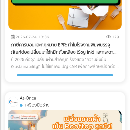
เงินว่า "ขาดทุน" หรือ "กำไรน้อยมาก" ต่อเนื่อง 3-5 ปี แต่
กับใครก็ได้ การหาบริษัท Logistics (3PL) ที่มีรถขนส่งแบบ Air-
คุณหาทีมที่ใช่! การปรับเปลี่ยนโครงสร้างราคา สร้าง Landing
กรรมการบริษัทกลับมีการซื้อทรัพย์สินขนาดใหญ่ เช่น รถสปอร์ต
Ride Suspension พร้อมทีมงานที่ผ่านการอบรมมาตรฐาน
Page ที่มี Conversion Rate สูง และการยิงโฆษณาเจาะตลาด
อสังหาริมทรัพย์ หรือมีการโอนเงินออกไปยังบัญชีส่วนตัวบ่อย
White Glove Service ไม่ใช่เรื่องง่ายและต้องใช้เวลาในการตรวจ
ต่างชาติ ต้องอาศัยความเชี่ยวชาญเฉพาะทาง หากทีม In-house
ครั้ง AI จะประเมินว่านี่คือการโยกเงินบริษัท (Siphoning) หรือการ
สอบประวัติอย่างละเอียด ลดความเสี่ยงและประหยัดเวลาของฝ่าย
ของโรงแรมคุณมีงานล้นมืออยู่แล้ว การใช้บริการ Outsource คือ
ปกปิดรายได้ 3. สินค้าคงเหลือ (Inventory) ในงบ ไม่สอดคล้อง
จัดซื้อ ด้วยการค้นหาและเปรียบเทียบบริษัทขนส่งเฉพาะทาง
ทางออกที่รวดเร็วและคุ้มค่าที่สุด อย่าปล่อยให้ห้องพักต้องว่าง
กับความเป็นจริง นี่คือจุดตายของธุรกิจซื้อมาขายไป หากยอด
2026-07-24, 13:36
179
สำหรับเครื่องมือแพทย์ (Healthcare Logistics) ที่ได้มาตรฐาน
เปล่าในช่วง Low Season! ยกระดับการตลาดโรงแรมของคุณวัน
ขายของคุณน้อย แต่การสั่งซื้อวัตถุดิบหรือนำเข้าสินค้ามีปริมาณ
สากล ได้ฟรีที่ At-once แพลตฟอร์มรวบรวมธุรกิจ B2B ชั้นนำ
ภาษีคาร์บอนและกฎหมาย EPR: ทำไมโรงงานพิมพ์บรรจุ
นี้ เข้ามาค้นหาพาร์ทเนอร์ที่เชี่ยวชาญบน At-once แพลตฟอร์ม
มหาศาลจน "สต็อกบวม" ผิดปกติ สรรพากรจะตั้งข้อสงสัยว่า
ของประเทศไทย
ภัณฑ์ต้องเปลี่ยนมาใช้หมึกถั่วเหลือง (Soy Ink) และกระดาษ
รวบรวมบริษัท B2B ชั้นนำของไทย เรามีตัวเลือกให้คุณครบจบใน
คุณแอบขายสินค้าแบบไม่มีใบกำกับภาษี (ขายของเถื่อน/ขายตัด
FSC
ปี 2026 คือจุดเปลี่ยนผ่านสำคัญที่เรื่องของ "ความยั่งยืน
ที่เดียว: Digital Marketing Agency: ผู้เชี่ยวชาญด้านการวาง
ราคา) 4. ค่าใช้จ่ายเบ็ดเตล็ดและค่ารับรองพุ่งสูงปรี๊ด การยัด
(Sustainability)" ไม่ใช่แค่แคมเปญ CSR เพื่อภาพลักษณ์อีกต่อ
กลยุทธ์และยิงแอดเจาะตลาดต่างชาติ Web Developer / UX-UI
"รายจ่ายส่วนตัว" เข้ามาเป็น "ค่าใช้จ่ายบริษัท" เป็นเรื่องที่ AI จับ
ไป แต่กลายเป็น "กำแพงภาษี" และ "ข้อกีดกันทางการค้า" ที่ส่ง
Designer: ทีมสร้าง Landing Page และระบบ Direct Booking
ทางได้ง่ายมาก หากหมวดหมู่ค่ารับรอง ค่าเดินทาง หรือค่าใช้จ่าย
ผลกระทบต่อต้นทุนของธุรกิจ B2B โดยตรง โดยเฉพาะกฎหมาย
ที่ลื่นไหล SEO Specialist: ช่วยให้เว็บไซต์โรงแรมของคุณติดหน้า
เบ็ดเตล็ด มีสัดส่วนที่สูงผิดปกติเมื่อเทียบกับรายได้รวมของ
EPR (Extended Producer Responsibility) ที่บีบให้เจ้าของ
แรก Google เมื่อ Nomad ค้นหาที่พัก พร้อมเปลี่ยนยอดวิวให้
บริษัท (Benchmarking) เตรียมตัวรับจดหมายเชิญพบเจ้าหน้าที่
แบรนด์ต้องรับผิดชอบต่อซากบรรจุภัณฑ์ของตนเอง หากโรงงาน
เป็นยอดจองหรือยัง? เข้ามาเปรียบเทียบผลงานและติดต่อเอเจน
At-Once
ได้เลย 5. ทำธุรกรรมคริปโตฯ หรือ Digital Assets โดยไม่ลง
ของคุณผลิตบรรจุภัณฑ์ที่รีไซเคิลยาก หรือปล่อยคาร์บอนสูง
ซี่ระดับมืออาชีพได้ฟรีทันทีที่ At-once ให้เราเป็นสะพานเชื่อมธุรกิจ
เครื่องมือช่าง
บัญชี การรับชำระค่าสินค้าจากคู่ค้าต่างประเทศด้วย
ลูกค้ารายใหญ่ระดับโลกจะตัดคุณออกจาก Supply Chain ทันที
คุณสู่ความสำเร็จ!
Cryptocurrency แล้วไม่แปลงค่าเงินมาบันทึกเป็นรายได้ หรือโอน
นี่คือเหตุผลว่าทำไมการเปลี่ยนมาใช้วัสดุรักษ์โลกจึงเป็นทางรอด
เข้ากระเป๋าส่วนตัว ถือเป็นการหลบเลี่ยงภาษีที่ปัจจุบันสรรพากร
เดียว ทำไมต้องเป็นกระดาษ FSC และ หมึกถั่วเหลือง (Soy Ink)?
ร่วมมือกับกระดานเทรด (Exchange) เพื่อตรวจสอบร่องรอย
เมื่อพูดถึงการพิมพ์บรรจุภัณฑ์ องค์ประกอบหลักที่ถูกเพ่งเล็งคือ