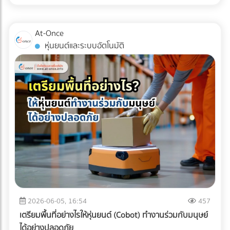
เหล่านี้คือเครื่องมือในการบริหารจัดการภาษีที่มีประสิทธิภาพในปี
การตามแก้ปัญหาที่ปลายทางอย่างแน่นอน
การขนส่งแบบ Cold Chain สำหรับมัทฉะ ไม่ใช่แค่การนำสินค้าไป
2026 หลายองค์กรอาจยังไม่ทราบว่า ค่าใช้จ่ายในการเช่ารถบัส
แช่ตู้เย็น แต่คือการ "ควบคุมอุณหภูมิและความชื้นให้คงที่แบบไร้
หรือ เช่ารถทัวร์ สามารถนำไปเป็นรายจ่ายเพื่อหักภาษีบริษัทได้
At-Once
รอยต่อ" (Seamless Temperature Control) ตั้งแต่หน้าฟาร์มที่
หากมีการวางแผนอย่างถูกต้องตามข้อกำหนดของกรม
หุ่นยนต์และระบบอัตโนมัติ
ญี่ปุ่นจนถึงประตูโรงงานในไทย 1. Origin (ต้นทางที่ญี่ปุ่น):
สรรพากร เงื่อนไขการนำค่าใช้จ่าย Outing & CSR ไปหักภาษี
กระบวนการเริ่มต้นตั้งแต่หลังจากการบด ผงมัทฉะจะถูกบรรจุใน
บริษัท การจะตอบคำถามว่า "เช่ารถบัสจัดสัมมนา หักภาษีได้
ถุงฟอยล์ทึบแสงแบบสุญญากาศ หรือซีลพร้อมซองดูดออกซิเจน
ไหม?" ต้องพิจารณาเงื่อนไขหลัก ดังนี้: ต้องมีวัตถุประสงค์เพื่อ
ทันที จากนั้นจะถูกนำไปจัดเก็บในคลังสินค้าควบคุมอุณหภูมิ (มัก
การพัฒนาบุคลากร: กิจกรรมต้องมีกำหนดการ (Itinerary)
จะต่ำกว่า 15°C หรือในบางเกรดอาจติดลบ) 2. Transit (ระหว่าง
ชัดเจน เช่น มีการอบรมสัมมนา หรือทำกิจกรรม CSR ที่เป็น
การเดินทาง): การขนส่งทางเรือ (Ocean Freight) จากญี่ปุ่นมา
ประโยชน์ต่อสังคม เป็นสิทธิประโยชน์ที่พนักงานทุกคนเข้าถึงได้:
ไทยใช้เวลาประมาณ 10-14 วัน หากใช้ตู้คอนเทนเนอร์ปกติ (Dry
ต้องเป็นการจัดเลี้ยงหรือสวัสดิการที่ให้สิทธิพนักงานทุกคนอย่าง
Container) อุณหภูมิภายในตู้อาจพุ่งสูงถึง 50-60°C ในตอน
เท่าเทียม ไม่เลือกปฏิบัติเฉพาะกลุ่ม มีหลักฐานการจ่ายเงินที่ถูก
กลางวัน ซึ่งจะอบผงมัทฉะจนเสื่อมสภาพทั้งหมด ธุรกิจ B2B จึง
ต้อง: ต้องมีใบกำกับภาษี/ใบเสร็จรับเงินที่ระบุชื่อบริษัทของคุณ
ต้องเลือกใช้ ตู้คอนเทนเนอร์ควบคุมอุณหภูมิ (Reefer
อย่างครบถ้วน 3 เทคนิคเช่ารถทัวร์เหมาคันให้ "ประหยัดงบ" และ
Container) ที่สามารถตั้งค่าอุณหภูมิให้คงที่ตลอดการเดินทาง
ถูกต้องตามกฎหมาย การประเมินจำนวนคนและประเภทรถ
ฝ่ามหาสมุทร 3. Destination (ปลายทางที่ไทย): เมื่อสินค้าถึง
(Capacity Planning): เลือกรถให้พอดีกับจำนวนคน เช่น
ท่าเรือประเทศไทย ความท้าทายคือ "อุณหภูมิภายนอกที่ร้อนจัด"
พนักงาน 20 คน ควรเลือกมินิบัสแทนรถบัสขนาด 40 ที่นั่ง เพื่อ
2026-06-05, 16:54
457
กระบวนการเคลียร์สินค้าทางศุลกากร (Customs Clearance)
ลดค่าใช้จ่ายส่วนเกิน การคำนวณเส้นทางและจุดแวะพัก: วางแผน
เตรียมพื้นที่อย่างไรให้หุ่นยนต์ (Cobot) ทำงานร่วมกับมนุษย์
ต้องทำอย่างรวดเร็ว และขนถ่ายสินค้าขึ้นรถบรรทุกห้องเย็น
เส้นทางให้ชัดเจนเพื่อหลีกเลี่ยงการวิ่งรถอ้อม ซึ่งจะช่วยลดต้นทุน
ได้อย่างปลอดภัย