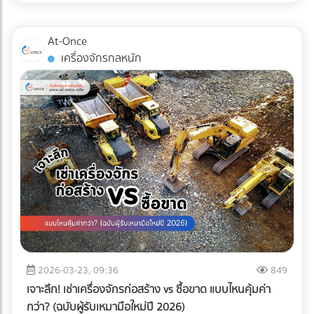
ไม่เพียงพออีกต่อไป แต่ "ความปลอดภัยระดับสากล" ต่างหากที่
เป็นกุญแจสำคัญในการรักษาคู่ค้า ระบบตรวจสอบคุณภาพ
At-Once
อัตโนมัติ หรือ Inspection System จึงไม่ใช่แค่เครื่องจักรในสาย
เครื่องจักรกลหนัก
การผลิต แต่มันคือ "ผู้พิทักษ์แบรนด์" ที่ป้องกันความผิดพลาดที่
อาจทำลายธุรกิจได้ในชั่วข้ามคืน
2026-03-23, 09:36
849
เจาะลึก! เช่าเครื่องจักรก่อสร้าง vs ซื้อขาด แบบไหนคุ้มค่า
กว่า? (ฉบับผู้รับเหมามือใหม่ปี 2026)