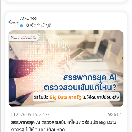
สินค้าอย่างมีกลยุทธ์ หากคุณออกแบบผังคลังสินค้า (Layout)
แน่นอน หรือต้องการบรรทุกให้สูงขึ้นไป (แต่ต้องคลุมผ้าใบให้
ผิดพลาด นั่นหมายถึงระยะเวลาการทำงานที่นานขึ้น พนักงาน
มิดชิด) ✅ สินค้าที่ตอบโจทย์: สินค้าอุปโภคบริโภค (FMCG), ชิ้น
เดินชนกัน สินค้าเสียหาย และกลายเป็น "ต้นทุนแฝง" ที่กัดกินกำไร
At-Once
ส่วนอิเล็กทรอนิกส์ขนาดเล็ก, สินค้า E-Commerce, การย้าย
ของคุณทุกเดือน บทความนี้จะพาเจาะลึกรูปแบบ Layout คลัง
รับจัดทำบัญชี
ออฟฟิศขนาดเล็ก, หรือการกระจายสินค้าเข้าสู่ตัวเมืองที่ซอย
สินค้า 3 สไตล์ที่ได้รับความนิยมมากที่สุดในระดับสากล เพื่อให้คุณ
แคบ 2. รถบรรทุก 6 ล้อ (ตู้ทึบ / คอก) รถระดับกลางที่เป็น "เดอะ
ตัดสินใจได้ว่า... รูปแบบไหนที่จะช่วยรีดประสิทธิภาพการทำงาน
แบก" ของธุรกิจ SME รองรับน้ำหนักได้ประมาณ 5-7 ตัน ความ
และเหมาะกับธุรกิจของคุณที่สุด! ทำไมการออกแบบ Layout คลัง
ยาวกระบะมีตั้งแต่ 5-7 เมตร สามารถจัดเรียงสินค้าบนพาเลท
สินค้าถึงเป็นเรื่อง "ชี้เป็นชี้ตาย" ? ก่อนจะไปดูรูปแบบ เราต้อง
(Pallet) แล้วใช้โฟล์คลิฟต์ยกขึ้นได้อย่างเป็นระบบ ✅ สินค้าที่ตอบ
เข้าใจก่อนว่าเป้าหมายของการจัด Layout ที่ดีคือการสร้าง
โจทย์: วัสดุก่อสร้างขนาดกลาง, เครื่องใช้ไฟฟ้าขนาดใหญ่, ยาง
Workflow ที่ลื่นไหลที่สุด ตั้งแต่ของมาส่ง (Receiving) ไปจนถึง
รถยนต์, สินค้าเกษตรแปรรูป, หรือการขนย้ายเครื่องจักรโรงงาน
ของออกจากคลัง (Shipping) การออกแบบที่ดีจะช่วยคุณแก้
ขนาดกลาง 3. รถบรรทุก 10 ล้อ พี่ใหญ่แห่งวงการโลจิสติกส์ทาง
ปัญหาเหล่านี้: ลดคอขวด (Bottleneck): รถโฟล์คลิฟต์และ
บก โครงสร้างแชสซี (Chassis) แข็งแกร่ง บรรทุกน้ำหนักได้สูงสุด
พนักงานไม่ต้องรอคิว หรือวิ่งสวนทางกันในทางเดินแคบๆ เพิ่ม
ถึง 15 ตัน (ตามกฎหมายกำหนด) วิ่งทำความเร็วทางไกลข้าม
ความรวดเร็วในการเบิกจ่าย (Picking Speed): สินค้าขายดีอยู่
จังหวัดได้ดีเยี่ยม ✅ สินค้าที่ตอบโจทย์: สินค้าเกษตรกรรมล็อต
ใกล้ สินค้าเคลื่อนไหวช้าอยู่ไกล ช่วยลดระยะเวลาการเดินหาของ
ใหญ่ (ข้าวสาร, น้ำตาล), วัสดุก่อสร้างหนัก (เหล็กเส้น,
เพิ่มความปลอดภัย: ลดอุบัติเหตุระหว่างเครื่องจักรและมนุษย์
ปูนซีเมนต์), สินค้าอุตสาหกรรมหนัก, และเครื่องจักรขนาดใหญ่ 4.
เจาะลึก 3 รูปแบบ Layout คลังสินค้ายอดฮิต การเลือกรูปแบบผัง
2026-05-15, 22:33
612
รถบรรทุกควบคุมอุณหภูมิ (Cold Chain Truck) รถที่ออกแบบมา
คลังสินค้า จะขึ้นอยู่กับรูปทรงของอาคาร ลักษณะสินค้า และ
สรรพากรยุค AI ตรวจสอบเข้มแค่ไหน? วิธีรับมือ Big Data
พิเศษพร้อมเครื่องทำความเย็น สามารถปรับอุณหภูมิได้ตั้งแต่
กระแสการไหลของงาน (Flow) เป็นหลัก ดังนี้ครับ: 1. รูปแบบตัว
ภาครัฐ ไม่ให้โดนภาษีย้อนหลัง
โหมดแช่เย็น (Chilled) ไปจนถึงแช่แข็ง (Frozen) เพื่อรักษาความ