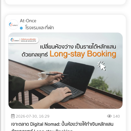
ส่ง Direct Mail ไปหาลูกค้าระดับ VIP พร้อมที่จะฉีกกฎการทำสื่อ
ไม่ได้จำกัดอยู่แค่ "รอยขีดข่วน" หรือ "ของแตกหัก" แต่อาจหมาย
แบบ TOU (Time of Use) ซึ่งช่วงบ่าย (On-Peak) ค่าไฟจะแพง
สิ่งพิมพ์แบบเดิมๆ หรือยัง? เพิ่มขีดความสามารถให้ทีมเซลส์ของ
ถึง "การตั้งค่าที่ผิดเพี้ยน (Calibration Error)" สำหรับผู้นำเข้า
มาก ระบบ AI ใน ESS จะคำนวณและปล่อยไฟจากแบตเตอรี่มาใช้
คุณด้วยสื่อนำเสนอยุคใหม่ ที่ At-once เรามีรวบรวม Digital
เครื่องมือแพทย์ คลินิก หรือโรงพยาบาล ความผิดเพี้ยนเพียง
ในช่วงเวลานี้ เพื่อกดกราฟการใช้ไฟ (Peak Demand) ลง ช่วย
At-Once
Marketing Agency และผู้เชี่ยวชาญด้านการพัฒนา Web-AR
มิลลิเมตรเดียวส่งผลโดยตรงต่อการวินิจฉัยโรคและชีวิตของผู้
ลดค่า Demand Charge ในบิลค่าไฟได้อย่างมหาศาล ปลดล็อก
โรงแรมและที่พัก
และ 3D Model ที่พร้อมเปลี่ยนโบรชัวร์ของคุณให้กลายเป็น
ป่วย หากเกิดความเสียหายระหว่างขนส่ง นอกจากประกันสินค้า
ข้อจำกัดทางกฎหมายและภาษี: ภาครัฐและ BOI มีการสนับสนุน
พนักงานขายมือทอง ค้นหาพาร์ทเนอร์ที่ใช่ได้เลยวันนี้! ที่นี่!
อาจขาดแล้ว ความน่าเชื่อถือขององค์กรก็จะลดลงทันที บทความ
สิทธิประโยชน์ทางภาษีที่ชัดเจนขึ้น สำหรับการลงทุนด้านพลังงาน
นี้จะพาคุณไปเจาะลึกความเสี่ยง และมาตรฐาน Logistics ที่ธุรกิจ
สะอาดและการจัดการพลังงาน ทำให้ระยะเวลาคืนทุนสั้นลง
เครื่องมือแพทย์ต้องรู้ในปี 2026 ครับ 3 ความเสี่ยงแฝงที่เครื่อง
ประเมินความคุ้มค่า: สรุปแล้วคุ้มทุนหรือไม่? เพื่อความเข้าใจที่
มือแพทย์ต้องเผชิญระหว่างขนส่ง การใช้รถบรรทุกธรรมดาเพื่อ
ชัดเจน ลองดูตารางเปรียบเทียบระหว่างระบบเดิมกับระบบใหม่
ขนส่งอุปกรณ์ที่เปราะบาง ถือเป็นการรับความเสี่ยงที่ได้ไม่คุ้มเสีย
ครับ คำตอบคือ: "คุ้มค่าอย่างแน่นอน" หากโรงงานของคุณจัด
นี่คือ 3 ปัญหาหลักที่มักทำให้อุปกรณ์พังจากภายใน: แรงสั่น
อยู่ในกลุ่มที่มูลค่าความเสียหายจากไฟดับ 1 ครั้ง มีมูลค่าสูง (เช่น
สะเทือน (Vibration & Micro-shocks): เลนส์ เลเซอร์ และ
โรงงานพลาสติก, เซมิคอนดักเตอร์, อาหารแช่แข็ง, ยาและ
เซนเซอร์ภายในอุปกรณ์มีความเปราะบางสูงมาก แรงสั่นสะเทือน
เวชภัณฑ์) การมีระบบ Industrial ESS จะเปรียบเสมือนการซื้อ
จากพื้นถนนที่ไม่ราบเรียบสม่ำเสมอ สามารถทำให้แผงวงจรหลวม
"ประกันภัยความเสี่ยงทางธุรกิจ" ที่แถมโบนัสเป็นการช่วยหั่นค่าไฟ
หรือระบบเซนเซอร์รวนได้โดยที่ภายนอกยังดูปกติสมบูรณ์ การ
ในทุกๆ เดือน ยกระดับโรงงานสู่ความยั่งยืนแบบไม่มีสะดุด ในปี
เปลี่ยนแปลงอุณหภูมิและความชื้น (Temperature & Humidity
2026 การติดตั้ง Solar Cell สำหรับธุรกิจ B2B ไม่ได้จบแค่เรื่อง
Excursions): อุปกรณ์อิเล็กทรอนิกส์ทางการแพทย์หลายชนิดมี
2026-07-30, 16:29
140
การลดค่าไฟ แต่คือการบริหารความเสี่ยง (Risk Management)
ข้อกำหนดเรื่องอุณหภูมิที่ชัดเจน การอยู่ในตู้ขนส่งที่ร้อนอบอ้า
และตอบรับกระแสลดคาร์บอน (ESG/Carbon Footprint) เพื่อ
เจาะตลาด Digital Nomad: ปั้นห้องว่างให้ทำเงินหลักแสน
วนานๆ หรือเจอความชื้นสูง อาจทำให้เกิดสนิม คราบตะกรัน หรือ
รักษาความสามารถในการแข่งขันบนเวทีโลก การออกแบบระบบ