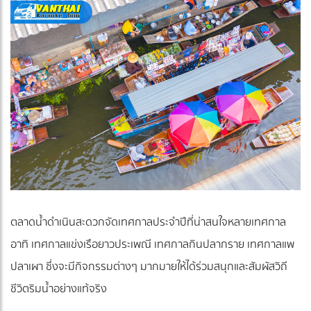
ตลาดน้ำดำเนินสะดวกจัดเทศกาลประจำปีที่น่าสนใจหลายเทศกาล
อาทิ เทศกาลแข่งเรือยาวประเพณี เทศกาลกินปลากราย เทศกาลแพ
ปลาเผา ซึ่งจะมีกิจกรรมต่างๆ มากมายให้ได้ร่วมสนุกและสัมผัสวิถี
ชีวิตริมน้ำอย่างแท้จริง