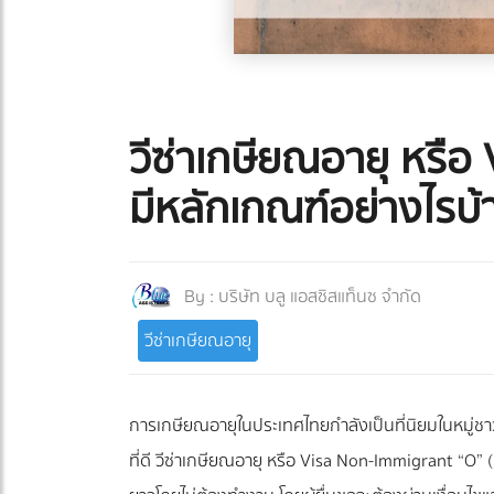
วีซ่าเกษียณอายุ หรือ
มีหลักเกณฑ์อย่างไรบ้
By :
บริษัท บลู แอสซิสแท็นซ จำกัด
วีซ่าเกษียณอายุ
การเกษียณอายุในประเทศไทยกำลังเป็นที่นิยมในหมู่ชาว
ที่ดี วีซ่าเกษียณอายุ หรือ Visa Non-Immigrant “O”