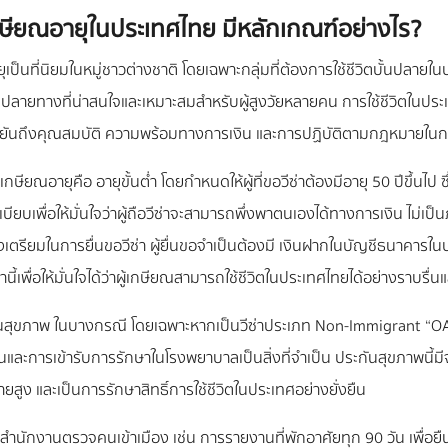
กษียณอายุในประเทศไทย มีหลักเกณฑ์อย่างไร?
เป็นที่นิยมในหมู่ชาวต่างชาติ โดยเฉพาะกลุ่มที่ต้องการใช้ชีวิตบั้นปลาย
ยปลายทางที่น่าสนใจและเหมาะสมสำหรับผู้สูงวัยหลายคน การใช้ชีวิตในประ
ยืนยันถึงคุณสมบัติ ความพร้อมทางการเงิน และการปฏิบัติตามกฎหมายใน
ายุคือ อายุขั้นต่ำ โดยกำหนดให้ผู้ที่ขอวีซ่าต้องมีอายุ 50 ปีขึ้นไป ซึ่
ียบเพื่อให้มั่นใจว่าผู้ถือวีซ่าจะสามารถพึ่งพาตนเองได้ทางการเงิน ไม่เ
งเตรียมในการยื่นขอวีซ่า ผู้ยื่นขอจำเป็นต้องมี เงินฝากในบัญชีธนาคารใน
านี้เพื่อให้มั่นใจได้ว่าผู้เกษียณสามารถใช้ชีวิตในประเทศไทยได้อย่างราบร
นสุขภาพ ในบางกรณี โดยเฉพาะหากเป็นวีซ่าประเภท Non-Immigrant “OA” 
ะการเข้ารับการรักษาในโรงพยาบาลเป็นสิ่งที่จำเป็น ประกันสุขภาพนี้มีจุดป
่ายสูง และเป็นการรักษาสิทธิ์การใช้ชีวิตในประเทศอย่างยั่งยืน
สำนักงานตรวจคนเข้าเมือง เช่น การรายงานที่พักอาศัยทุก 90 วัน เพื่อยื