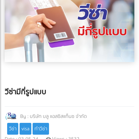
วีซ่ามีกี่รูปแบบ
By :
บริษัท บลู แอสซิสแท็นซ จำกัด
วีซ่า
visa
ทำวีซ่า
Date : 03-05-24
Views : 3532