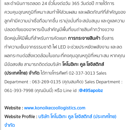
และดำเนินการตลอด 24 ชั่วโมงต่อวัน 365 วันต่อปี ภายใต้การ
ควบคุมอุณหภูมิที่เหมาะสมทำให้ส่วนผสม และผลิตภัณฑ์ที่สำคัญของ
ลูกค้ามีความน่าเชื่อถือมากขึ้น เรามุ่งมั่นที่จะสนับสนุน และดูแลความ
ปลอดภัยของอาหารเป็นสำคัญมีพื้นที่ขนถ่ายสินค้ากว้างขวาง
ยืดหยุ่นให้มีพื้นที่สำหรับการคัดแยก
การกระจายสินค้า
ซึ่งสาร
ทำความเย็นจากธรรมชาติ ไฟ LED จะช่วยประหยัดพลังงาน และลด
ผลกระทบต่อสิ่งแวดล้อมในขณะที่คงคุมอุณหภูมิที่เหมาะสม หากคุณ
มีข้อสงสัย สามารถติดต่อบริษัท
โคโนอิเกะ คูล โลจิสติกส์
(ประเทศไทย) จำกัด
ได้ทางโทรศัพท์ 02-337-3013 Sales
Department : 063-269-0135 (คุณสมคิด) Sales Department :
061-393-7998 (คุณมินนี่) หรือ Line id :
@495apobz
Website :
www.konoikecoollogistics.com
Website Profile :
บริษัท โคโนอิเกะ คูล โลจิสติกส์ (ประเทศไทย)
จำกัด