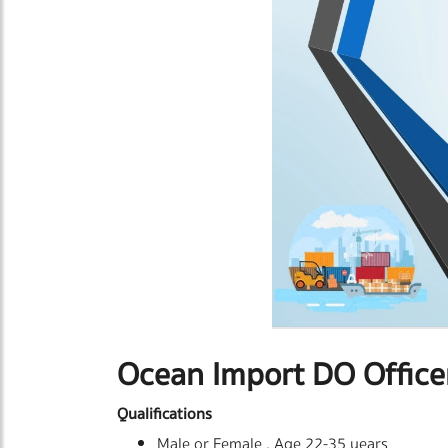
Ocean Import DO Office
Qualifications
Male or Female , Age 22-35 years