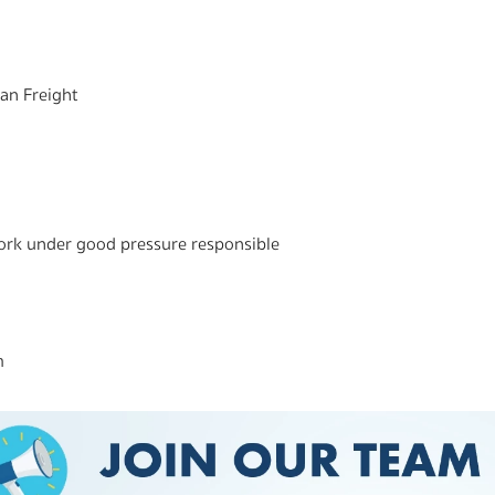
ean Freight
ork under good pressure responsible
m