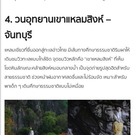
4. วนอุทยานเขาแหลมสิงห์ –
จันทบุรี
แหลมเขียวที่ยื่นออกสู่ทะเลอ่าวไทย มีเส้นทางศึกษาธรรมชาติริมผาให้
เดินชมวิวทะเลแบบใกล้ชิด จุดชมวิวหลักคือ “เขาแหลมสิงห์” ที่เห็น
โขดหินลักษณะคล้ายสิงห์หมอบกลางน้ำ เป็นจุดถ่ายรูปสุดฮิตสำหรับ
สายธรรมชาติ ช่วงหน้าฝนอากาศสดชื่นและไม่ร้อนจัด เหมาะสำหรับ
พาเด็ก ๆ เดินศึกษาธรรมชาติแบบไม่เหนื่อย