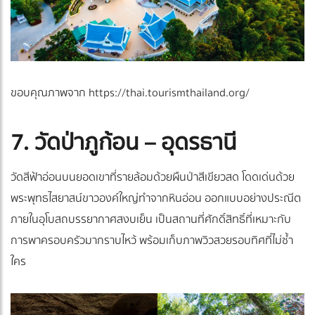
ขอบคุณภาพจาก https://thai.tourismthailand.org/
7. วัดป่าภูก้อน – อุดรธานี
วัดสีฟ้าอ่อนบนยอดเขาที่รายล้อมด้วยผืนป่าสีเขียวสด โดดเด่นด้วย
พระพุทธไสยาสน์ขาวองค์ใหญ่ทำจากหินอ่อน ออกแบบอย่างประณีต
ภายในอุโบสถบรรยากาศสงบเย็น เป็นสถานที่ศักดิ์สิทธิ์ที่เหมาะกับ
การพาครอบครัวมากราบไหว้ พร้อมเก็บภาพวิวสวยรอบทิศที่ไม่ซ้ำ
ใคร