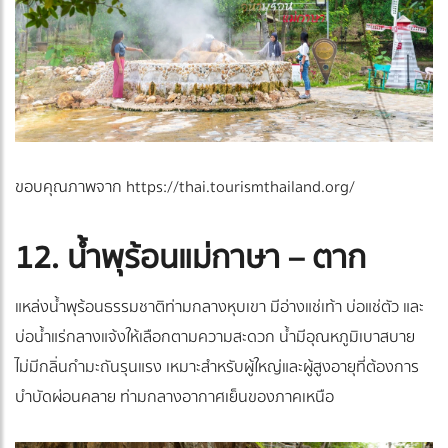
ขอบคุณภาพจาก https://thai.tourismthailand.org/
12. น้ำพุร้อนแม่กาษา – ตาก
แหล่งน้ำพุร้อนธรรมชาติท่ามกลางหุบเขา มีอ่างแช่เท้า บ่อแช่ตัว และ
บ่อน้ำแร่กลางแจ้งให้เลือกตามความสะดวก น้ำมีอุณหภูมิเบาสบาย
ไม่มีกลิ่นกำมะถันรุนแรง เหมาะสำหรับผู้ใหญ่และผู้สูงอายุที่ต้องการ
บำบัดผ่อนคลาย ท่ามกลางอากาศเย็นของภาคเหนือ