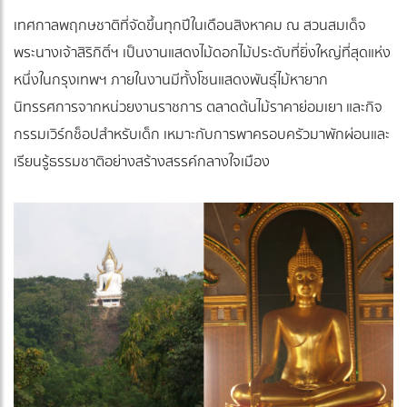
เทศกาลพฤกษชาติที่จัดขึ้นทุกปีในเดือนสิงหาคม ณ สวนสมเด็จ
พระนางเจ้าสิริกิติ์ฯ เป็นงานแสดงไม้ดอกไม้ประดับที่ยิ่งใหญ่ที่สุดแห่ง
หนึ่งในกรุงเทพฯ ภายในงานมีทั้งโซนแสดงพันธุ์ไม้หายาก
นิทรรศการจากหน่วยงานราชการ ตลาดต้นไม้ราคาย่อมเยา และกิจ
กรรมเวิร์กช็อปสำหรับเด็ก เหมาะกับการพาครอบครัวมาพักผ่อนและ
เรียนรู้ธรรมชาติอย่างสร้างสรรค์กลางใจเมือง