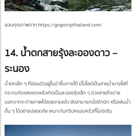
ขอบคุณภาพจาก https://gogotripthailand.com/
14. น้ำตกสายรุ้งละอองดาว –
ระนอง
น้ำตกเล็ก ๆ ที่ซ่อนตัวอยู่ในป่าชื้นทางใต้ มีไฮไลต์เป็นสายน้ำบางใสที่
กระทบกับแสงแดดแล้วเกิดเป็นละอองรุ้งเล็ก ๆ ช่วงสายถึงบ่าย
นอกจากจะถ่ายภาพได้สวยงามแล้ว ยังสามารถนั่งปิกนิก หรือเล่นน้ำ
ตื้น ๆ ได้อย่างปลอดภัย เหมาะกับทริปครอบครัวที่ไม่เร่งรีบ