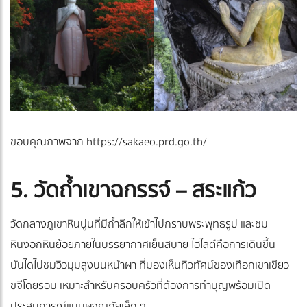
ขอบคุณภาพจาก https://sakaeo.prd.go.th/
5. วัดถ้ำเขาฉกรรจ์ – สระแก้ว
วัดกลางภูเขาหินปูนที่มีถ้ำลึกให้เข้าไปกราบพระพุทธรูป และชม
หินงอกหินย้อยภายในบรรยากาศเย็นสบาย ไฮไลต์คือการเดินขึ้น
บันไดไปชมวิวมุมสูงบนหน้าผา ที่มองเห็นทิวทัศน์ของเทือกเขาเขียว
ขจีโดยรอบ เหมาะสำหรับครอบครัวที่ต้องการทำบุญพร้อมเปิด
ประสบการณ์แบบผจญภัยเล็ก ๆ