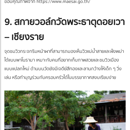
ขอบคุณภาพจาก https://www.maesai.go.th/
9. สกายวอล์กวัดพระธาตุดอยเวา
– เชียงราย
จุดชมวิวกระจกริมหน้าผาที่สามารถมองเห็นวิวแม่น้ำสายและฝั่งพม่า
ได้แบบพาโนรามา เหมาะกับคนที่อยากเก็บภาพสวยและชมวิวเมือง
แบบแปลกใหม่ ด้านบนวัดยังมีเจดีย์สีทองและลานกว้างให้เด็ก ๆ วิ่ง
เล่น หรือทำบุญร่วมกับครอบครัวได้ในบรรยากาศสงบเรียบง่าย