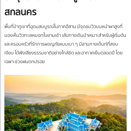
สกลนคร
พื้นที่ป่าภูเขาที่อุดมสมบูรณ์ในภาคอีสาน มีจุดชมวิวบนหน้าผาสูงที่
มองเห็นวิวทะเลหมอกในยามเช้า เส้นทางเดินป่าเหมาะสำหรับผู้เริ่มต้น
และครอบครัวที่รักการผจญภัยแบบเบา ๆ มีลานกางเต็นท์ที่สงบ
เงียบ ได้ฟังเสียงธรรมชาติอย่างใกล้ชิด และอากาศเย็นตลอดปี โดย
เฉพาะช่วงฝนตกปรอย