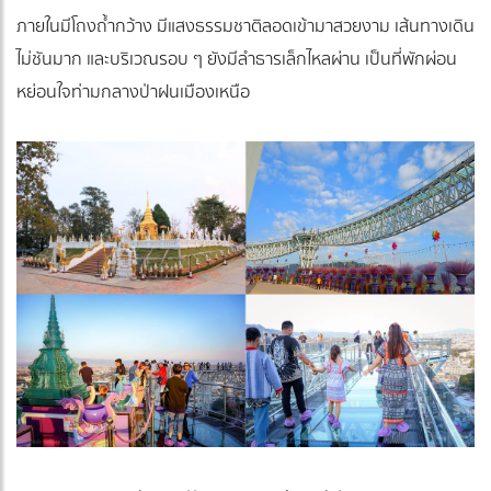
ภายในมีโถงถ้ำกว้าง มีแสงธรรมชาติลอดเข้ามาสวยงาม เส้นทางเดิน
ไม่ชันมาก และบริเวณรอบ ๆ ยังมีลำธารเล็กไหลผ่าน เป็นที่พักผ่อน
หย่อนใจท่ามกลางป่าฝนเมืองเหนือ