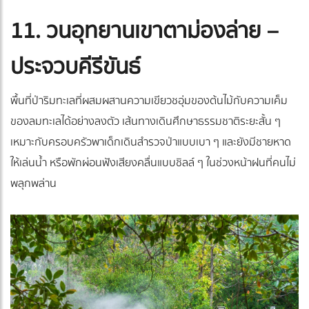
11. วนอุทยานเขาตาม่องล่าย –
ประจวบคีรีขันธ์
พื้นที่ป่าริมทะเลที่ผสมผสานความเขียวชอุ่มของต้นไม้กับความเค็ม
ของลมทะเลได้อย่างลงตัว เส้นทางเดินศึกษาธรรมชาติระยะสั้น ๆ
เหมาะกับครอบครัวพาเด็กเดินสำรวจป่าแบบเบา ๆ และยังมีชายหาด
ให้เล่นน้ำ หรือพักผ่อนฟังเสียงคลื่นแบบชิลล์ ๆ ในช่วงหน้าฝนที่คนไม่
พลุกพล่าน