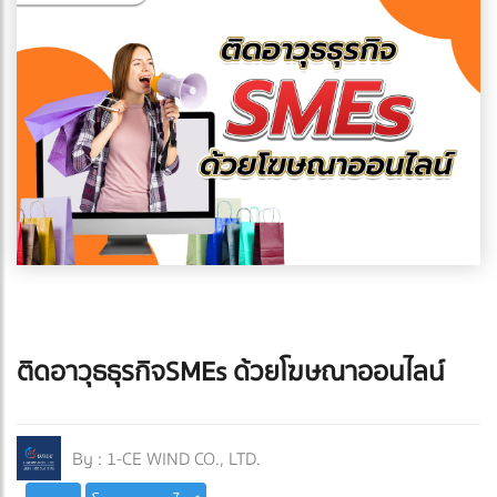
ติดอาวุธธุรกิจSMEs ด้วยโฆษณาออนไลน์
By :
1-CE WIND CO., LTD.