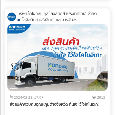
ละอองฝอย สามารถช่วยเพิ่มความเย็นไม่ว่าจะเป็นตามไซส์งาน
เอกลักษณ์และบรรยากาศที่น่าสนใจ ดังนี้ ความเป็นมา ตลาดน้ำ
ต่างๆ หรือการเพิ่มความชื้นเพื่อเพิ่มมอยเจอร์ไรเซอร์ในไลน์
ดำเนินสะดวกเป็นตลาดน้ำที่เก่าแก่และมีประวัติศาสตร์ยาวนาน
บริษัท โคโนอิเกะ คูล โลจิสติกส์ (ประเทศไทย) จำกัด
อุตสาหกรรมอาหาร - หัวฉีดสำหรับพ่นเคลือบ หรือ Coating สิน
กว่า 100 ปี เดิมเป็นแหล่งซื้อขายสินค้าทางเรือระหว่างชุมชนริม
โลจิสติกส์ คลังสินค้า และการจัดส่ง
ค้านั้นๆ เช่นในอุตสาหกรรมอาหารและยาหรือเบเกอรี่เรามีหัวฉีด
คลองดำเนินสะดวก ต่อมาได้รับการพัฒนาและปรับปรุงให้เป็น
ประเภท Pneumatic แนะนำโดย ใช้แรงตันลมเข้ามาช่วยพ่นสเปรย
แหล่งท่องเที่ยวที่น่าสนใจ สินค้าพื้นเมือง สิ่งที่โดดเด่นของตลาด
ให้ละอองฟุ้งกระจาย และเคลือบออกมาได้อย่างดีเยี่ยม - หัวฉีด
น้ำดำเนินสะดวกคือสินค้าพื้นเมืองนานาชนิด ทั้งอาหารท้องถิ่น
ทำความสะอาดภายใน Tank หัวฉีดล้างถังสำหรับทุกขนาด ลด
ผลไม้สด ผักสด พืชผักปลอดสารพิษ ผลิตภัณฑ์หัตถกรรมพื้น
แรงงานคน มีทั้งแบบ Low pressure แล: High pressure และ
บ้าน รวมถึงของที่ระลึกต่างๆ ล้วนมีขายให้นักท่องเที่ยวได้เลือก
หมุนได้ทั้งแบบ 180 และ 360 องศา สามารถใช้ในโรงานอาหาร
ซื้อเป็นของฝากอย่างครบครัน บรรยากาศริมน้ำ สิ่งที่ทำให้ตลาด
เครื่องดื่ม โรงงานกระดาษ หรือโรงงานสารเคมี และพวกถังผสม
น้ำดำเนินสะดวกมีเอกลักษณ์โดดเด่นคือบรรยากาศริมน้ำตามแนว
ทั่วไปตาม โรงงานต่างๆ หัวล้างถังรุ่น JA3 พวกหัวฉีดตระกูล
คลองดำเนินสะดวก ซึ่งมีทั้งบ้านเรือนทรงไทยประยุกต์ ศาลาริม
Hydraulic ของเรามีรูปแบบการสเปรย์ทั้งแบบ Flat, Full cone,
น้ำ เรือพาย ท่ามกลางสายน้ำที่ใสสะอาด ทำให้รู้สึกร่มรื่นและผ่อน
Hollow cone หรือพวกแบบ High pressure สำหรับหน้างานที่
คลาย กิจกรรมการท่องเที่ยว นอกจากการเที่ยวชมและซื้อสินค้า
ต้องการเปรย์บนคอนเวเยอร์หรือตามในเครื่องล้างอัตโนมัติ
ในตลาดน้ำแล้ว ยังมีกิจกรรมอื่นๆ ให้ได้สัมผัสบรรยากาศอย่าง
ต่างๆ เราสามารถแนะนำ มุมในการสเปรย์และ แนะนำการใช้น้ำตาม
เต็มที่ ไม่ว่าจะเป็นการพายเรือคายัค ล่องเรือรับประทานอาหาร
แรงดันที่ลูกค้ากำหนดได้ ซึ่งเรามีทั้งรุ่นพลาสติกสำหรับทนสาร
นวดแผนโบราณ และชมการแสดงพื้นบ้าน เทศกาลประจำปี ตลาด
2024-05-23, 17:07
2915
เคมี และรุ่นส แตนเลสตามความต้องการของลูกค้า เป่าแห้งด้วย
น้ำดำเนินสะดวกจัดเทศกาลประจำปีที่น่าสนใจหลายเทศกาล อาทิ
ส่งสินค้าควบคุมอุณหภูมิต่างจังหวัด ทันใจ ไว้ใจโคโนอิเกะ
หัวเป่าลม หลังจากขั้นตอนล้างเรียบร้อยลูกค้าบางอุตสาหกรรม
เทศกาลแข่งเรือยาวประเพณี เทศกาลกินปลากราย เทศกาลแพ
ต้องการหาหัวเป่าลมเพื่อเป่าแห้งเป็นขั้นตอนต่อไป ไม่ว่าจะใช้ใน
ปลาเผา ซึ่งจะมีกิจกรรมต่างๆ มากมายให้ได้ร่วมสนุกและสัมผัส