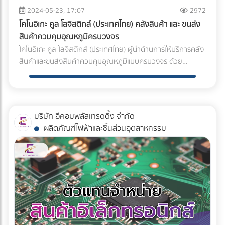
3. กดปุ่ม ADD TO CART เพื่อยืนยันการจอง 4. จะมีหน้าแสดง
พร้อมดูแลและให้คำแนะนำแก่ลูกค้าในการเตรียมสินค้าสำหรับการ
2024-05-23, 17:07
2972
Sintering, Forging, Casting, Machining, Assembly, Pre-
รายละเอียดของการจองขึ้นมา ให้ตรวจสอบให้เรียบร้อยแล้วกด
ขนส่ง เพื่อให้สินค้าถึงมือผู้รับอย่างสมบูรณ์และปลอดภัย 3.
treatment process หัวฉีดอิเคอุจิสามารถช่วย คุณได้อย่างมี
โคโนอิเกะ คูล โลจิสติกส์ (ประเทศไทย) คลังสินค้า และ ขนส่ง
ปุ่ม Proceed to checkout เพื่อเข้าสู่หน้ากรอกรายละเอียดต่างๆ
บริการส่งสินค้าด่วนพิเศษ สำหรับลูกค้าที่ต้องการความรวดเร็ว
ประสิทธิภาพในด้าน Humidification, Painting/ Coating,
สินค้าควบคุมอุณหภูมิครบวงจร
5. ให้กรอกรายละเอียดให้ถูกต้อง และครบถ้วย โดยเฉพาะจุดที่มี (
เป็นพิเศษ สามารถส่งสินค้าถึงปลายทางได้ภายใน 24 ชั่วโมง ทั่ว
Cooling Washing and spraying, Stirring, Blow-off Drying
โคโนอิเกะ คูล โลจิสติกส์ (ประเทศไทย) ผู้นำด้านการให้บริการคลัง
* ) จะเป็นข้อมูลที่จำเป็น ต้องกรอกข้อมูลให้เรียบร้อย 6. เมื่อ
ทุกจังหวัดของไทย โดยรับประกันคุณภาพของสินค้าตลอดการ
Dust suppression , Fitration and Recycling of Cleaning
สินค้าและขนส่งสินค้าควบคุมอุณหภูมิแบบครบวงจร ด้วย
กรอกข้อมูลเรียบร้อยแล้ว ให้เลื่อนลงมาข้างล่าง จะมีให้เลือกวิธี
ขนส่ง 4. ระบบ tracking เพื่อติดตามสถานะสินค้าแบบ real-
water ทางทีมขาย สามารถให้คำปรึกษาและแนะนำหัวฉีดที่เหมาะ
ประสบการณ์และความเชี่ยวชาญกว่า 20 ปี พร้อมทีมงานมือ
การชำระเงิน ซึ่งมีอยู่ 2 รูปแบบคือ – ชำระโดยการโอนเข้าบัญชี ซึ่ง
time ลูกค้าสามารถทราบถึงตำแหน่งที่อยู่ของสินค้าได้ตลอด
กับขั้นตอนนั้นๆ ในกระบวนต่างๆ ได้ หัวฉีดสำหรับโรงงานกระดาษ
อาชีพ เทคโนโลยีและนวัตกรรมทันสมัย โคโนอิเกะมุ่งมั่นที่จะส่ง
จะมีรายละเอียดบัญชีธนาคารต่างๆให้ลูกค้าได้เลือกตามความ
เวลาผ่านเว็บไซต์และแอปพลิเคชัน ทำให้วางแผนและเตรียมพร้อม
เรามีหัวฉีดที่ใช้ในการตัดกระดาษด้วยแรงดันสูง และทั้งการเพิ่ม
มอบบริการที่มีคุณภาพสูงสุด ตอบโจทย์ความต้องการของ
สะดวก – ชำระโดยผ่าน Paypal ระบบจะนำท่านเข้าสู่หน้าของ
สำหรับการรับสินค้าได้อย่างมีประสิทธิภาพ 5. ประกันสินค้า หาก
มอยเจอร์ไรเซอร์ให้กระดาษ เช่น กระดาษลังไม่ให้เกิดการหักงอ หัว
ลูกค้าในทุกอุตสาหกรรมที่เกี่ยวข้องกับสินค้าควบคุมอุณหภูมิ ไม่
Paypal อัตโนมัติ เพื่อดำเนินจามขั้นตอนของ Paypal 7. ถ้า
บริษัท อีคอมพลัสเทรดดิ้ง จำกัด
เกิดความเสียหายระหว่างการขนส่งที่เกิดจากความผิดพลาดของ
ฉีดสำหรับโรงงานเหล็ก ทางอิเคอุจิยังมีหัวฉีดสำหรับทนต่อ
ว่าจะเป็นอาหารและเครื่องดื่ม ยาและเวชภัณฑ์ เคมีภัณฑ์ หรือ
ทำการเลือกรูปแบบการชำระเงินเสร็จเรียบร้อยแล้ว ระบบจะนำท่าน
ผลิตภัณฑ์ไฟฟ้าและชิ้นส่วนอุตสาหกรรม
บริษัท โดยทางโคโนอิเกะพร้อมชดเชยค่าเสียหายให้แก่ลูกค้าตาม
อุณหภูมิที่ใช้ในโรงงานเหล็ก เช่นกระบวนการ Cooling และขั้นตอ
ผลิตภัณฑ์อิเล็กทรอนิกส์ที่มีความอ่อนไหวต่ออุณหภูมิ บริการ
เข้าสู่หน้าสรุปการจองทั้งหมด และจะทำการส่งอีเมล์ไปให้ตามที่อยู่
มูลค่าของสินค้า สร้างความอุ่นใจและความเชื่อมั่นในบริการขนส่ง
นอื่นๆอีกมากมาย เป็นต้น Descaling Nozzles เป็นอย่างไรบ้าง
คลังสินค้าควบคุมอุณหภูมิของโคโนอิเกะ มีคลังสินค้าให้บริการ
อีเมล์ที่ได้กรอกไว้ เพื่อเป็นหลักฐานในการจอง 8. หลังจากนั้นเมื่อ
6. บริการหลังการขาย ทีมงานเคลมสินค้าของโคโนอิเกะพร้อมให้
ครับ สำหรับบริการของ บริษัท สยามอิเคอุจิ จำกัด ซึ่งทาง บริษัท
ทั้งแบบห้องเย็น (Cold room) และห้องแช่แข็ง (Freezer room) ที่
เจ้าหน้าที่ตรวจสอบการจองเรียบร้อย จะมีการตอดต่อกลับตาม
คำแนะนำ ตอบข้อสงสัย และช่วยแก้ไขปัญหา หากลูกค้าพบความ
สยามอิเคอุจิ จำกัด ได้ส่งมอบหมอกมาสู่โลกนานกว่าครึ่ง
ได้มาตรฐาน GMP และ HACCP พร้อมระบบควบคุมอุณหภูมิ
หมายเลขโทรศัพท์ที่ได้กรอกไว้ เพื่อยืนยันการจอง พร้อมกับ
ผิดปกติของสินค้าหลังการขนส่ง พร้อมนำข้อมูลและผลตอบรับ
ศตวรรษแล้ว และมีผู้คนจำนวนมากรับรู้ถึงเราในฐานะวิศกรหมอก
อัตโนมัติที่แม่นยำ สามารถปรับอุณหภูมิได้ตั้งแต่ -18°C ถึง
ยืนยันข้อมูลเพื่อความเข้าใจที่ตรงกัน ซึ่ง แวนไทย ทัวร์ คาราโอเกะ
จากลูกค้ามาปรับปรุงและพัฒนาการให้บริการอย่างต่อเนื่อง ซึ่ง
เรามีความยินดีอย่างมากที่ได้รับหารสนับสนุนในฐานะผู้ผลิต
+15°C ตามความต้องการของสินค้าแต่ละประเภท มีระบบตรวจ
มีมาตรฐานการให้บริการดังต่อไปนี้ ดูแลท่านดุจญาติมิตร คนขับ
การบริการส่งสินค้าควบคุมอุณหภูมิ ของ โคโนอิเกะ คูล โลจิสติ
หมอก เราได้ผลิตหัวฉีดสเปรย์มากกว่า 42,000 ชนิดให้กับผู้ใช้
สอบและบันทึกอุณหภูมิตลอด 24 ชั่วโมง พร้อมแจ้งเตือนเมื่อ
รถในทีมของเราทุกคนได้มีการคัดสรรมาอย่างดี ทั้งความสุภาพ
กส์ (ประเทศไทย) ยังมีจุดเด่นอื่นๆดังต่อไปนี้ โลจิสติกส์ระดับโลก
ความมุ่งมั่นในการผลิตผลิตภัณฑ์ และออกแบบมาให้ตรงตาม
อุณหภูมิมีความผิดปกติ นอกจากนี้ยังมีระบบจัดเก็บสินค้าด้วย
การบริการ รวมไปถึงการไม่สูบ – ไม่ดื่ม เพื่อความปลอดภัยของผู้