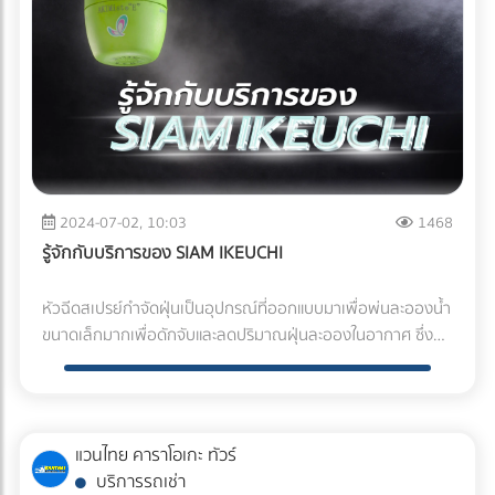
2024-07-02, 10:03
1468
รู้จักกับบริการของ SIAM IKEUCHI
หัวฉีดสเปรย์กำจัดฝุ่นเป็นอุปกรณ์ที่ออกแบบมาเพื่อพ่นละอองน้ำ
ขนาดเล็กมากเพื่อดักจับและลดปริมาณฝุ่นละอองในอากาศ ซึ่ง
ประสิทธิภาพขึ้นอยู่กับขนาดละอองน้ำ ความครอบคลุมพื้นที่ และ
ความถี่ในการใช้งาน เหมาะสำหรับพื้นที่เปิดโล่งหรือบริเวณที่มีฝุ่น
มาก เช่น โรงงาน ไซต์ก่อสร้าง หรือพื้นที่สาธารณะ ในวันนี้ทางเรา
จะมาแนะนำ บริษัท SIAM IKEUCHI CO., LTD ซึ่งให้บริการ หัวฉีด
แวนไทย คาราโอเกะ ทัวร์
สเปรย์ให้ตรงกับจุดประสงค์ตามหน้างานนั้นๆ บริการของทาง
บริการรถเช่า
สยามอิเอดอุจิ - กำจัดฝุ่นด้วยหัวฉีดอิเคอุจิ - เพิ่มความเย็น