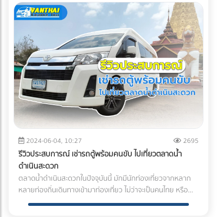
Cooling - หัวฉีดสำหรับพ่นเคลือบอาหาร หรือ Coating - หัวฉีด
ทำความสะอาด Tank - หัวฉีดทำความสะอาดตามสายพาน -เป๋า
แห้งด้วยหัวเป่าลม เพิ่มความชื้นด้วยหัวฉีดละอองหมอก -ฆ่าเชื้อ
ด้วยหัวฉีดสเปรย์อิเคอุจิ -หัวฉีดสำหรับอุตสาหกรรมรถยนต์ -
หัวฉีดสำหรับโรงงานกระดาษ -หัวฉีดสำหรับอุตสาหกรรมเหล็ก
บริการของทางสยามอิเคอุจิ สยามอิเคอุจิมีทีมผู้เชี่ยวชาญช่วย
คุณแนะนำหัวฉีดสเปรย์ให้ตรงกับจุดประสงค์ตามหน้างานนั้นๆ
สามารถแบ่งออกตาม การใช้งานต่างๆ ดังนี้ กำจัดฝุ่นด้วยหัวฉีด
สเปรย์อิเดอจิ ขึ้นอยู่กับชนิดของฝุ่นแต่ละพื้นที่นั้น ๆ ไม่ว่จะเป็นฝุ่น
ในไลน์การผลิตรถยนต์หรือลดฝุ่นในอุตสาหกรรมอิเล็กทรอนิกส์
ฝุ่น ตามไซส์งานที่มีการขึ้นรูปพลาสติก ฝุ่นละอองขนาดใหญ่เช่น
ฝุ่นในโรงเหล็ก ฝุ่นจากถ่านหิน ฝุ่นจากโรงงานปูนซีเมนต์ ทีม ผู้
2024-06-04, 10:27
2695
เชี่ยวชาญของเราจะช่วยคุณเลือกหัวฉีดที่สามารถยับยั้งตาม
รีวิวประสบการณ์ เช่ารถตู้พร้อมคนขับ ไปเที่ยวตลาดน้ำ
ขนาดละอองของฝุ่นเพื่อไม่ให้ฟุ้งกระจาย - ภาพต้านล่าง คือหัว
ดำเนินสะดวก
ฉีดลดฝุ่นด้วยละอองหมอกไม่เปียกหน้างาน ช่วยป้องกัน defect
ตลาดน้ำดำเนินสะดวกในปัจจุบันนี้ มักมีนักท่องเที่ยวจากหลาก
rate ภาพลดฝุ่นด้วยหัวฉีดสเปรย์พวกโรงงานถ่านหิน ลดฝุ่น
หลายท่องถิ่นเดินทางเข้ามาท่องเที่ยว ไม่ว่าจะเป็นคนไทย หรือ
ละอองขนาดใหญ่ การเพิ่มความเย็น Cooling หรือการเพิ่มมอย
ชาวต่างชาติเองก็ตาม ซึ่งตลาดน้ำดำเนินสะดวก เป็นตลาดน้ำที่
เจอร์ไรเซอร์ให้กับสินค้านั้นๆ เรามีทั้งหัวฉีดละอองหมอกและ
มีชื่อเสียงและเป็นสถานที่ท่องเที่ยวยอดนิยมในจังหวัดราชบุรี ซึ่งมี