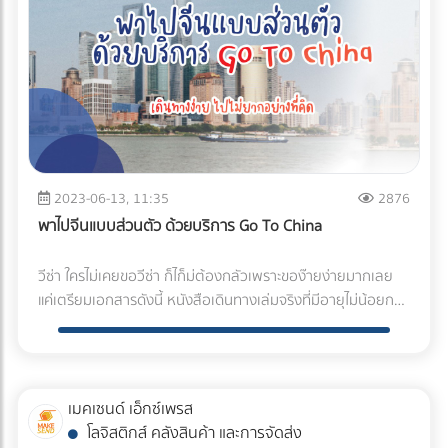
ลูกค้า ตัวแทนจำหน่ายมีบทบาทสำคัญในการเป็นสื่อกลางระหว่าง
สินค้าควบคุมอุณหภูมิในโฮจิมินห์ เวียดนาม และในกรุงเทพฯ
มากที่ได้รับการสนับสนุนในฐานะผู้ผลิต ซึ่งเราได้ผลิตหัวฉีดส
ที่ทันสมัย เชื่อมต่อและแชร์ข้อมูลกับลูกค้าได้ทันที ทำให้สามารถ
ผู้ผลิตและลูกค้า. การเข้าถึงลูกค้าและทำให้พวกเขาเข้าใจถึง
ประเทศไทย นอกจากการขนส่งภายในเวียดนามและไทยแล้ว เรายัง
เปรย์มากกว่า 42,000 ชนิด ให้กับผู้ใช้งานด้วยความมุ่งมั่นในการ
บริหารจัดการสินค้าของคุณได้อย่างมีประสิทธิภาพ ตรงตาม
ผลิตภัณฑ์และเทคโนโลยีที่มีอยู่. 2.การให้คำแนะนำและบริการลูกค้า
ให้บริการโลจิสติกส์แบบควบคุมอุณหภูมิที่ครอบคลุมและมี
ผลิตผลิตภัณฑ์และออกแบบมาให้ตรงความต้องการของลูกค้า
ความต้องการของธุรกิจ และลดต้นทุนโลจิสติกส์ ด้วยความมุ่ง
ตัวแทนจำหน่ายมีบทบาทในการให้คำแนะนำเกี่ยวกับผลิตภัณฑ์ที่
คุณภาพสูงในกัมพูชา ลาว เมียนมาร์ ฯลฯ การขนส่งระดับสูง
และนี่คือเหตุผลว่าทำไมผลิตภัณฑ์และบริการของเราถูกนำไปใช้ใน
มั่นในการพัฒนาบริการและเทคโนโลยีอย่างต่อเนื่อง เพื่อตอบ
เหมาะสมสำหรับลูกค้า. การให้บริการหลังการขายและการ
คุณภาพจากคลังสินค้าควบคุมอุณหภูมิข้างต้น เราทำการจัดส่ง
หลากหลายอุตสาหกรรม ทมงานสยามอเคอจพรอมบรการและให
สนองทุกความต้องการของลูกค้า โคโนอิเกะพร้อมเป็นพาร์ทเนอร์
สนับสนุนทางเทคนิคเป็นสิ่งสำคัญ. 3.การจัดหาและจัดจำหน่าย
แบบควบคุมอุณหภูมิจากเมืองหนึ่งไปยังอีกภูมิภาคในประเทศ
คาแนะนาลกคา โดยการเลอกหวฉดสเปรยทถกตองและเหมาะสม
ด้านโลจิสติกส์ที่เหนือระดับ นำพาธุรกิจสินค้าควบคุมอุณหภูมิ
สินค้า ตัวแทนจำหน่ายทำหน้าที่ในการจัดหาสินค้าจากผู้ผลิตและ
ต่างๆ ในเอเชียตะวันออกเฉียงใต้ได้อย่างราบรื่น นอกจากฟังก์ชัน
สามารถชวยพฒนาคณภาพผลตภณฑและประสทธภาพในการทา
ของคุณให้เติบโตอย่างยั่งยืน ด้วยบริการคลังสินค้าและขนส่ง
นำมาจัดจำหน่ายให้แก่ลูกค้า. การควบคุมสต็อกและการจัดการ
การแช่แข็งและการแช่เย็นแล้ว เรายังรวบรวมความรู้ของเราในฐานะ
งานของคณได นอกจากสยามอเคอจจะ มีทีมงานที เชยวชาญ
สินค้าควบคุมอุณหภูมิที่ครบครัน มีคุณภาพเป็นเลิศ และเชื่อถือได้
การขนส่งเป็นสิ่งสำคัญในการรักษาความพึงพอใจของลูกค้า.
2023-06-13, 11:35
2876
บริษัทโลจิสติกส์ เช่น การเพิ่มความแม่นยำในการจัดส่งของรถ
ดานหวฉด spray nozzle ผรบเหมาในการใหคาปรกษาสาหรบ
ในทุกขั้นตอน หากคุณกำลังมองหาพาร์ทเนอร์ด้านคลังสินค้าและ
4.การตลาดและโปรโมทผลิตภัณฑ์ ตัวแทนจำหน่ายมีบทบาทใน
บรรทุกภายในองค์กรที่ติดตั้ง GPS เพื่อแสวงหาโลจิสติกส์
พาไปจีนแบบส่วนตัว ด้วยบริการ Go To China
งานตดต งเพื โดยเฉพาะแลว พวกเรายงใหความรวมมอกบบรษท
ขนส่งสินค้าควบคุมอุณหภูมิ ที่พร้อมดูแลสินค้าของคุณอย่างดี
การสนับสนุนการตลาดและโปรโมทผลิตภัณฑ์. การจัดกิจกรรม
คุณภาพสูง ด้วยจุดเด่นดังกล่าว ทำให้โคโนอิเกะเป็นผู้ให้บริการ
อใหโปรเจคของคณสาเรจ ลลวงไปได ประสทธภาพอกดวย มาร
ที่สุด และส่งมอบประสบการณ์ที่ดีเยี่ยมให้แก่ลูกค้าของคุณ โคโนอิ
โปรโมท, การจัดแสดงสินค้า, และการพรีเซ็นต์ผลิตภัณฑ์ใหม่เป็น
ขนส่งสินค้าควบคุมอุณหภูมิที่ได้รับความไว้วางใจจากธุรกิจและ
วีซ่า ใครไม่เคยขอวีซ่า ก็ไก็ม่ต้องกลัวเพราะของ๊ายง่ายมากเลย
จกกบบรการทงหมดของเรากนคะ บทสดทาย (คิดใหม่ค่ะ) !!!
เกะ คูล โลจิสติกส์ (ประเทศไทย) พร้อมเป็นคำตอบสำหรับธุรกิจ
ส่วนหนึ่งของบทบาทนี้. 5.การทำความรู้จักกับตลาด ตัวแทน
ร้านค้าชั้นนำทั่วประเทศ ไม่ว่าจะเป็นร้านอาหาร โรงงานผลิต
แค่เตรียมเอกสารดังนี้ หนังสือเดินทางเล่มจริงที่มีอายุไม่น้อยกว่า
ของคุณ ด้วยบริการที่ครบครัน มาตรฐานระดับสากล และทีมงาน
จำหน่ายต้องเข้าใจตลาดและความต้องการของลูกค้า. การ
อาหาร ฟาร์ม ไปจนถึงบริษัทยาและเวชภัณฑ์ต่างๆ หากคุณกำลัง
6 เดือนนับจากวันเดินทาง และมีหน้าว่างอย่างน้อย 2 หน้า, สำ
มืออาชีพ ที่พร้อมให้คำแนะนำและร่วมแก้ไขปัญหาในทุกขั้นตอน
วิเคราะห์ข้อมูลตลาดและการสำรวจความต้องการทำให้พวกเขา
มองหาบริการขนส่งสินค้าควบคุมอุณหภูมิที่มีคุณภาพ น่าเชื่อถือ
เนาหนังสือเดินทาง 1 ใบ พร้อมลายเซ็น รับรองสำ เนา, ใบจอง
การทำงานอย่างใกล้ชิด เพื่อความสำเร็จของธุรกิจคุณอย่าง
สามารถปรับปรุงการบริการและการจัดหาสินค้าได้ตามที่ตลาด
พร้อมส่งสินค้าของคุณให้ถึงมือลูกค้าอย่างรวดเร็วทั่วทุกภูมิภาค
ตั๋วเครื่องบิน, ใบจองโรงแรม-ที่พัก และรูปถ่าย 2 นิ้ว ฉากขาว 1
ยั่งยืนในระยะยาว Warehouse Services คลังสินค้าห้องเย็น
ต้องการ. ความสำคัญของตัวแทนจำหน่ายสินค้าอิเล็กทรอนิกส์
โคโนอิเกะพร้อมเป็นคู่คิดในการขนส่งสินค้าให้แก่ธุรกิจของคุณ
รูป (ต้องบอกร้านถ่ายรูปว่าสำ หรับทำ วีซ่าจีน เพราะกฎจะเยอะ
บริการขนส่งและ การจัดเก็บสินค้าที่มีคุณภาพ ได้รับมาตราฐาน
เมคเซนด์ เอ็กซ์เพรส
ของบริษัท อีคอมพลัสเทรดดิ้ง จำกัด 1.ทักษะและความรู้ ตัวแทน
เพื่อส่งมอบสินค้าคุณภาพสู่มือผู้บริโภค สร้างความประทับใจ และ
กว่าทั่วไป) พอเตรียมเอกสารครบก็มุ่งหน้าสวยๆ ไปที่ศูนย์รับยื่น
สากล - พื้นที่การจัดเก็บกว้างมาก! พื้นที่คลังสินค้าทั้งหมด
โลจิสติกส์ คลังสินค้า และการจัดส่ง
จำหน่ายต้องมีทักษะและความรู้ที่เหมาะสมในอุตสาหกรรม
ความสำเร็จทางธุรกิจไปด้วยกัน ส่งสินค้าควบคุมอุณหภูมิต่าง
คำ ร้องขอวีซ่าจีนอาคารธนภูมิ ชั้น 5 ถนนเพชรบุรีตัดใหม่ ไปถึงก็