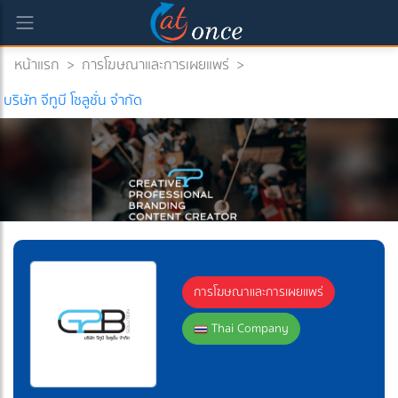
หน้าแรก
>
การโฆษณาและการเผยแพร่
>
rrent)
บริษัท จีทูบี โซลูชั่น จำกัด
การโฆษณาและการเผยแพร่
Thai Company