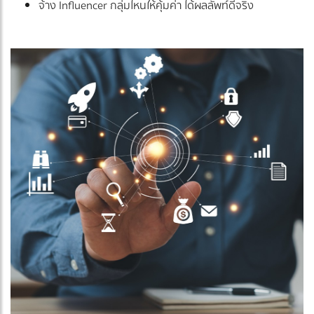
จ้าง Influencer กลุ่มไหนให้คุ้มค่า ได้ผลลัพท์ดีจริง