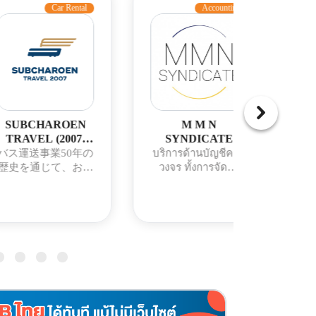
ar Rental
Accounting
QC Equ
ROEN
M M N
Siam Para
2007)
SYNDICATE
Solutions Co.
ANY
OFFICE
50年の
บริการด้านบัญชีครบ
検査システム
ED.
COMPANY
て、お客
วงจร ทั้งการจัดทำ
ーションの分
LIMITED
安全・快
บัญชี ตรวจสอบบัญชี
ける専門企業
スをご提
วางแผนภาษี จัดทำ
製品内の異物
う努めて
บัญชีเงินเดือน และให้
する X線検
。 現
คำปรึกษาทางธุรกิจ
（X-ray Inspe
サービス
พร้อมบริการด้าน
Systems）
準備がで
กฎหมาย การจด
出機（Met
0台以上
ทะเบียนบริษัท และ
Detectors
車両が控
โซลูชันดิจิทัล เพื่อ
重量選別
ます。
ช่วยให้องค์กรดำเนิน
（Checkweig
ธุรกิจได้อย่างมี
など、多様な