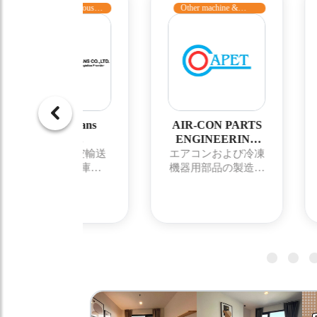
s, Warehouse
Other machine &
Robot & 
ry
Equipment
Nistrans
AIR-CON PARTS
CRE
.,Ltd.
ENGINEERING
YAZ
(THAILAND)
(THAI
送 航空輸送
エアコンおよび冷凍
当社は19
COMPANY
CO.,
送 倉庫保
機器用部品の製造・
イで事業
LIMITED
理 機械輸送
販売
CREFO
の引越しサー
売からス
包作業 通関
した。その
 サプライチ
やポカヨ
マネジメント
ステムな
）ソリューシ
の製品へ
オフィス移転
大してま
ービス