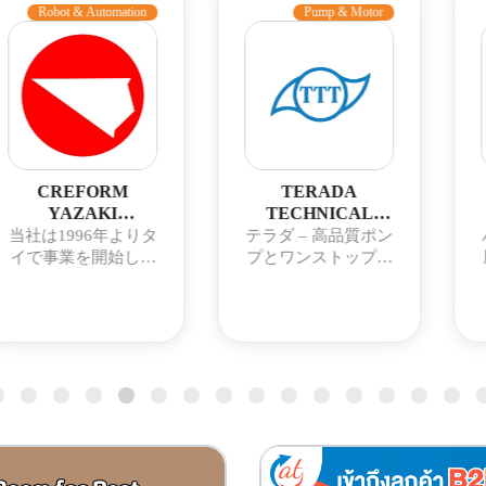
Automation
Pump & Motor
C
FORM
TERADA
SUBCHA
AKI
TECHNICAL
TRAVEL (
LAND)
(THAILAND) CO.,
COMP
96年よりタ
テラダ – 高品質ポン
バス運送事業
LTD.
LTD.
LIMIT
を開始し、
プとワンストップサ
歴史を通じ
RM製品の販
ービスの提供
様に最高の
タートしま
適なサービ
後、AGV
供できるよ
ケランプシ
まいります
ど、その他
在、顧客に
と事業を拡
を提供する
いりました
きている10
のフリート
えており