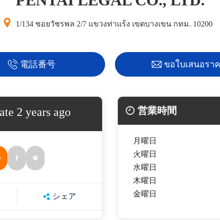
PENTAI LEGAL CO., LTD.
1/134 ซอยวัชรพล 2/7 แขวงท่าแร้ง เขตบางเขน กทม. 10200
電話番号
ขอใบเสนอรา
営業時間
ate 2 years ago
月曜日
火曜日
水曜日
木曜日
金曜日
シェア