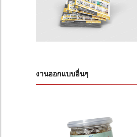
งานออกแบบอื่นๆ