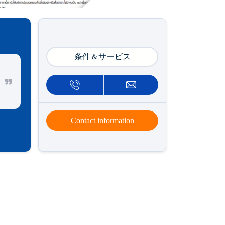
条件＆サービス
Contact information