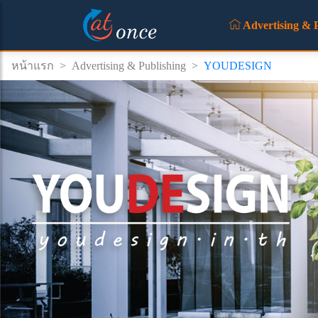
Advertising & 
หน้าแรก
>
Advertising & Publishing
>
YOUDESIGN
rrent)