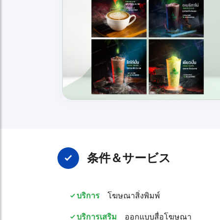
条件＆サービス
บริการ
โฆษณาสิ่งพิมพ์
บริการเสริม
ออกแบบสื่อโฆษณา